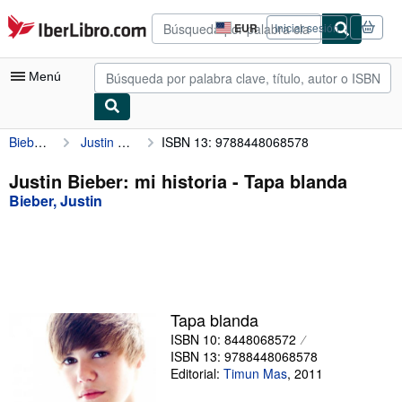
Pasar al contenido principal
IberLibro.com
EUR
Iniciar sesión
Preferencias
de
compra
Menú
del
sitio.
Bieber, Justin
Justin Bieber: mi historia
ISBN 13: 9788448068578
Mi cuenta
Consultar mis pedidos
Justin Bieber: mi historia - Tapa blanda
Bieber, Justin
Búsqueda avanzada
Colecciones
Libros antiguos
Arte y coleccionismo
Tapa blanda
Vendedores
ISBN 10: 8448068572
ISBN 13: 9788448068578
Comenzar a vender
Editorial:
Timun Mas
,
2011
Ayuda