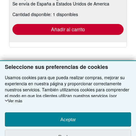
Se envía de España a Estados Unidos de America
información
sobre
Cantidad disponible: 1 disponibles
las
tarifas
de
envío
Añadir al carrito
Seleccione sus preferencias de cookies
VOLVER AL INICIO
Usamos cookies para que pueda realizar compras, mejorar su
experiencia en nuestra página y proporcionar correctamente
nuestros servicios. También utilizamos cookies para comprender
Compre con nosotros
el modo en que los clientes utilizan nuestros servicios (por
ejemplo, midiendo las visitas al sitio) y así poder realizar mejoras.
Ver más
Venda con nosotros
Búsqueda avanzada
Si está de acuerdo, también utilizaremos cookies de terceros
para mostrar contenido relevante en los anuncios y medir el
Sobre nosotros
Colecciones
Comenzar a vender
rendimiento de los mismos. Elija Rechazar si noestá de acuerdo
Aceptar
Obtener Ayuda
Mi cuenta
Únase a nuestro programa de afiliados
Sobre IberLibro
o Personalizar para obtener más información. Puede cambiar sus
opciones en cualquier momento visitando las
Preferencias de