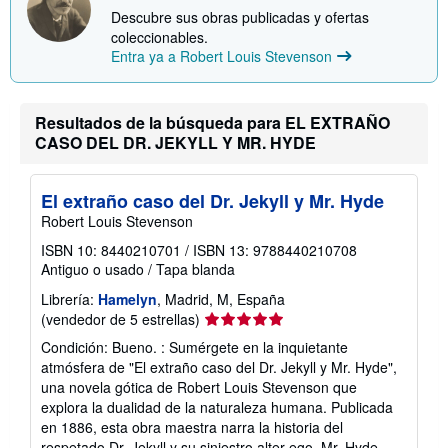
Descubre sus obras publicadas y ofertas
coleccionables.
Entra ya a Robert Louis Stevenson
Resultados de la búsqueda para EL EXTRAÑO
CASO DEL DR. JEKYLL Y MR. HYDE
El extraño caso del Dr. Jekyll y Mr. Hyde
Robert Louis Stevenson
ISBN 10: 8440210701
/
ISBN 13: 9788440210708
Antiguo o usado
/
Tapa blanda
Librería:
Hamelyn
, Madrid, M, España
Calificación
(vendedor de 5 estrellas)
del
Condición: Bueno. : Sumérgete en la inquietante
vendedor:
atmósfera de "El extraño caso del Dr. Jekyll y Mr. Hyde",
5
una novela gótica de Robert Louis Stevenson que
de
explora la dualidad de la naturaleza humana. Publicada
5
en 1886, esta obra maestra narra la historia del
estrellas
respetado Dr. Jekyll y su siniestro alter ego, Mr. Hyde,