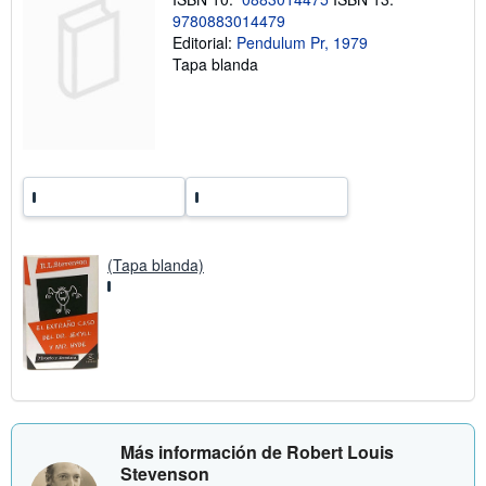
r
9780883014479
e
l
Editorial:
Pendulum Pr, 1979
a
Tapa blanda
s
t
a
r
i
f
a
s
d
e
e
n
v
(Tapa blanda)
í
o
Más información de Robert Louis
Stevenson