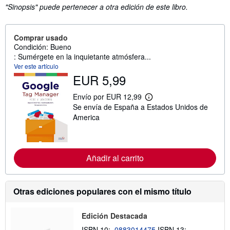
"Sinopsis" puede pertenecer a otra edición de este libro.
Comprar usado
Condición: Bueno
: Sumérgete en la inquietante atmósfera...
Ver este artículo
EUR 5,99
Envío por EUR 12,99
M
Se envía de España a Estados Unidos de
á
s
America
i
n
f
o
r
Añadir al carrito
m
a
c
i
Otras ediciones populares con el mismo título
ó
n
s
Edición Destacada
o
b
ISBN 10:
0883014475
ISBN 13: