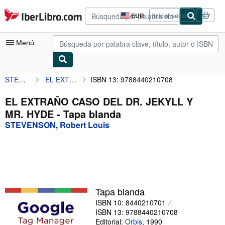
Pasar al contenido principal
IberLibro.com
EUR
Iniciar sesión
Preferencias
de
compra
Menú
del
sitio.
STEVENSON, Robert Louis
EL EXTRAÑO CASO DEL DR. JEKYLL Y MR. HYDE
ISBN 13: 9788440210708
Mi cuenta
Consultar mis pedidos
EL EXTRAÑO CASO DEL DR. JEKYLL Y
MR. HYDE - Tapa blanda
Búsqueda avanzada
STEVENSON, Robert Louis
Colecciones
Libros antiguos
Arte y coleccionismo
Vendedores
Tapa blanda
ISBN 10: 8440210701
Comenzar a vender
ISBN 13: 9788440210708
Ayuda
Editorial:
Orbis
,
1990