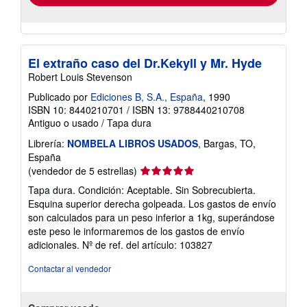
El extraño caso del Dr.Kekyll y Mr. Hyde
Robert Louis Stevenson
Publicado por
Ediciones B, S.A., España
, 1990
ISBN 10: 8440210701
/
ISBN 13: 9788440210708
Antiguo o usado
/
Tapa dura
Librería:
NOMBELA LIBROS USADOS
, Bargas, TO,
España
Calificación
(vendedor de 5 estrellas)
del
Tapa dura. Condición: Aceptable. Sin Sobrecubierta.
vendedor:
Esquina superior derecha golpeada. Los gastos de envío
5
son calculados para un peso inferior a 1kg, superándose
de
este peso le informaremos de los gastos de envío
5
adicionales.
Nº de ref. del artículo: 103827
estrellas
Contactar al vendedor