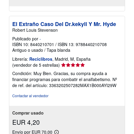
El Extraño Caso Del Dr.kekyll Y Mr. Hyde
Robert Louis Stevenson
Publicado por
-
ISBN 10: 8440210701
/
ISBN 13: 9788440210708
Antiguo o usado
/
Tapa blanda
Librería:
Reciclibros
, Madrid, M, España
Calificación
(vendedor de 5 estrellas)
del
Condición: Muy Bien. Gracias, su compra ayuda a
vendedor:
financiar programas para combatir el analfabetismo.
Nº
5
de ref. del artículo: 3363202507282MAX1B000AYI29W
de
5
Contactar al vendedor
estrellas
Comprar usado
EUR 4,20
Envío por EUR 70,00
Más