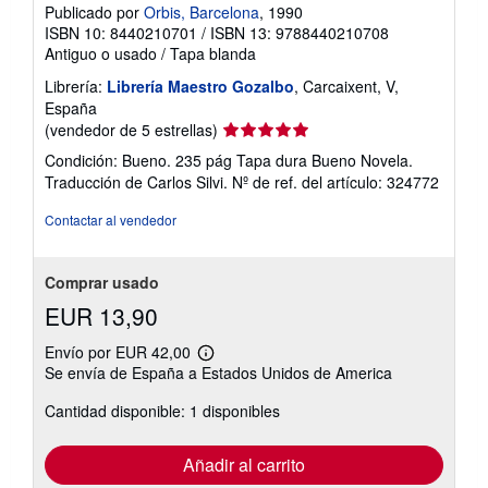
Publicado por
Orbis, Barcelona
, 1990
ISBN 10: 8440210701
/
ISBN 13: 9788440210708
Antiguo o usado
/
Tapa blanda
Librería:
Librería Maestro Gozalbo
, Carcaixent, V,
España
Calificación
(vendedor de 5 estrellas)
del
Condición: Bueno. 235 pág Tapa dura Bueno Novela.
vendedor:
Traducción de Carlos Silvi.
Nº de ref. del artículo: 324772
5
de
Contactar al vendedor
5
estrellas
Comprar usado
EUR 13,90
Envío por EUR 42,00
Más
Se envía de España a Estados Unidos de America
información
sobre
Cantidad disponible: 1 disponibles
las
tarifas
de
envío
Añadir al carrito