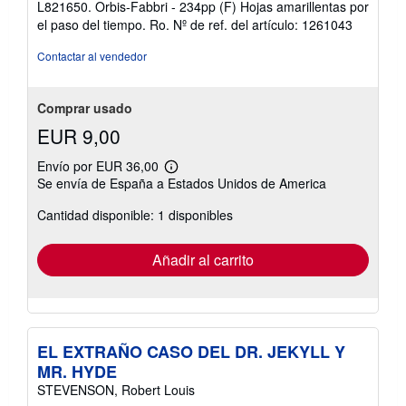
L821650. Orbis-Fabbri - 234pp (F) Hojas amarillentas por
5
el paso del tiempo. Ro.
Nº de ref. del artículo: 1261043
de
5
Contactar al vendedor
estrellas
Comprar usado
EUR 9,00
Envío por EUR 36,00
Más
Se envía de España a Estados Unidos de America
información
sobre
Cantidad disponible: 1 disponibles
las
tarifas
de
envío
Añadir al carrito
EL EXTRAÑO CASO DEL DR. JEKYLL Y
MR. HYDE
STEVENSON, Robert Louis