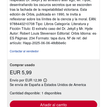
desentrañando los oscuros secretos que se esconden
tras la fachada de la respetabilidad victoriana. Esta
edición de Orbis, publicada en 1990, te invita a
reflexionar sobre los límites de la ciencia y la moral. EAN:
9788440210708 Tipo: Libros Categoría: Literatura y
Ficción Título: El extraño caso del Dr. Jekyll y Mr. Hyde
Autor: Robert Louis Stevenson Editorial: Orbis Idioma: es-
ES Páginas: 234 Formato: tapa dura.
Nº de ref. del
artículo: Happ-2025-06-06-48dbbe6c
Contactar al vendedor
Comprar usado
EUR 5,99
Envío por EUR 12,99
Más
Se envía de España a Estados Unidos de America
información
sobre
Cantidad disponible: 1 disponibles
las
tarifas
de
envío
Añadir al carrito