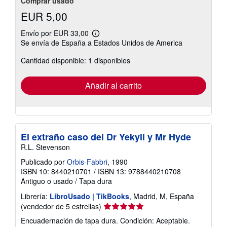
Comprar usado
EUR 5,00
Envío por EUR 33,00
Más
Se envía de España a Estados Unidos de America
información
sobre
Cantidad disponible: 1 disponibles
las
tarifas
de
envío
Añadir al carrito
El extraño caso del Dr Yekyll y Mr Hyde
R.L. Stevenson
Publicado por
Orbis-Fabbri
, 1990
ISBN 10: 8440210701
/
ISBN 13: 9788440210708
Antiguo o usado
/
Tapa dura
Librería:
LibroUsado | TikBooks
, Madrid, M, España
Calificación
(vendedor de 5 estrellas)
del
Encuadernación de tapa dura. Condición: Aceptable.
vendedor: