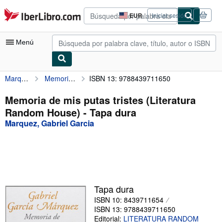
Pasar al contenido principal
IberLibro.com
EUR
Iniciar sesión
Preferencias
de
compra
Menú
del
sitio.
Marquez, Gabriel Garcia
Memoria de mis putas tristes (Literatura Random House)
ISBN 13: 9788439711650
Mi cuenta
Consultar mis pedidos
Memoria de mis putas tristes (Literatura
Random House) - Tapa dura
Búsqueda avanzada
Marquez, Gabriel Garcia
Colecciones
Libros antiguos
Arte y coleccionismo
Vendedores
Tapa dura
ISBN 10: 8439711654
Comenzar a vender
ISBN 13: 9788439711650
Ayuda
Editorial:
LITERATURA RANDOM