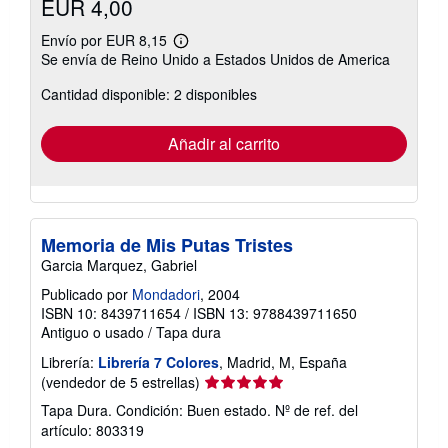
EUR 4,00
Envío por EUR 8,15
Más
Se envía de Reino Unido a Estados Unidos de America
información
sobre
Cantidad disponible: 2 disponibles
las
tarifas
de
envío
Añadir al carrito
Memoria de Mis Putas Tristes
Garcia Marquez, Gabriel
Publicado por
Mondadori
, 2004
ISBN 10: 8439711654
/
ISBN 13: 9788439711650
Antiguo o usado
/
Tapa dura
Librería:
Librería 7 Colores
, Madrid, M, España
Calificación
(vendedor de 5 estrellas)
del
Tapa Dura. Condición: Buen estado.
Nº de ref. del
vendedor:
artículo: 803319
5