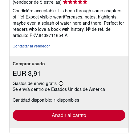
Calificación
(vendedor de 5 estrellas)
del
Condición: acceptable. It's been through some chapters
vendedor:
of life! Expect visible wearâ"creases, notes, highlights,
5
maybe even a splash of water here and there. Perfect for
de
readers who love a book with history.
Nº de ref. del
5
artículo: PKV.8439711654.A
estrellas
Contactar al vendedor
Comprar usado
EUR 3,91
Gastos de envío gratis
Más
Se envía dentro de Estados Unidos de America
información
sobre
Cantidad disponible: 1 disponibles
las
tarifas
de
envío
Añadir al carrito