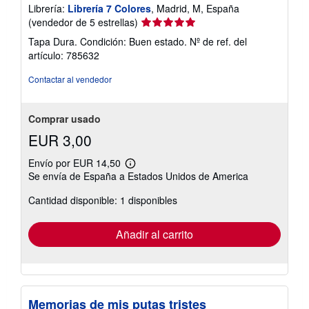
Librería:
Librería 7 Colores
, Madrid, M, España
Calificación
(vendedor de 5 estrellas)
del
Tapa Dura. Condición: Buen estado.
Nº de ref. del
vendedor:
artículo: 785632
5
de
Contactar al vendedor
5
estrellas
Comprar usado
EUR 3,00
Envío por EUR 14,50
Más
Se envía de España a Estados Unidos de America
información
sobre
Cantidad disponible: 1 disponibles
las
tarifas
de
envío
Añadir al carrito
Memorias de mis putas tristes