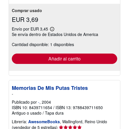
estrellas
Comprar usado
EUR 3,69
Envío por EUR 3,45
Más
Se envía dentro de Estados Unidos de America
información
sobre
Cantidad disponible: 1 disponibles
las
tarifas
de
envío
Añadir al carrito
Memorias De Mis Putas Tristes
-
Publicado por
-
, 2004
ISBN 10: 8439711654
/
ISBN 13: 9788439711650
Antiguo o usado
/
Tapa dura
Librería:
AwesomeBooks
, Wallingford, Reino Unido
Calificación
(vendedor de 5 estrellas)