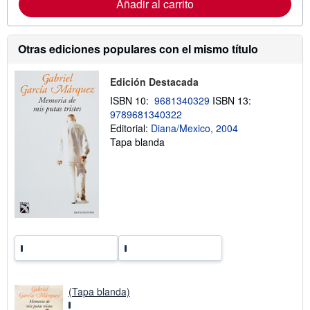
i
Añadir al carrito
v
ó
í
n
o
s
o
Otras ediciones populares con el mismo título
b
r
e
Edición Destacada
l
a
ISBN 10:
9681340329
ISBN 13:
s
9789681340322
t
a
Editorial:
Diana/Mexico, 2004
r
Tapa blanda
i
f
a
s
d
e
e
n
v
í
o
(Tapa blanda)