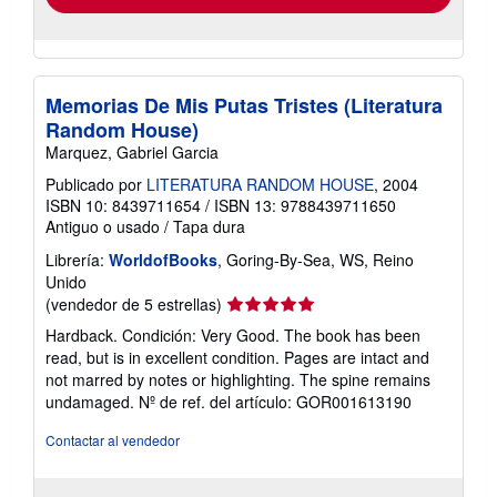
Memorias De Mis Putas Tristes (Literatura
Random House)
Marquez, Gabriel Garcia
Publicado por
LITERATURA RANDOM HOUSE
, 2004
ISBN 10: 8439711654
/
ISBN 13: 9788439711650
Antiguo o usado
/
Tapa dura
Librería:
WorldofBooks
, Goring-By-Sea, WS, Reino
Unido
Calificación
(vendedor de 5 estrellas)
del
Hardback. Condición: Very Good. The book has been
vendedor:
read, but is in excellent condition. Pages are intact and
5
not marred by notes or highlighting. The spine remains
de
undamaged.
Nº de ref. del artículo: GOR001613190
5
estrellas
Contactar al vendedor