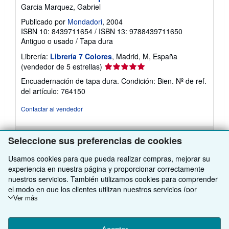
Garcia Marquez, Gabriel
Publicado por
Mondadori
, 2004
ISBN 10: 8439711654
/
ISBN 13: 9788439711650
Antiguo o usado
/
Tapa dura
Librería:
Librería 7 Colores
, Madrid, M, España
Calificación
(vendedor de 5 estrellas)
del
Encuadernación de tapa dura. Condición: Bien.
Nº de ref.
vendedor:
del artículo: 764150
5
de
Contactar al vendedor
5
estrellas
Comprar usado
Seleccione sus preferencias de cookies
EUR 3,00
Usamos cookies para que pueda realizar compras, mejorar su
experiencia en nuestra página y proporcionar correctamente
Envío por EUR 14,50
Más
nuestros servicios. También utilizamos cookies para comprender
Se envía de España a Estados Unidos de America
información
el modo en que los clientes utilizan nuestros servicios (por
sobre
Cantidad disponible: 2 disponibles
las
ejemplo, midiendo las visitas al sitio) y así poder realizar mejoras.
Ver más
tarifas
Si está de acuerdo, también utilizaremos cookies de terceros
de
para mostrar contenido relevante en los anuncios y medir el
envío
Añadir al carrito