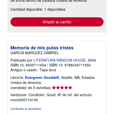
Se envía dentro de Estados Unidos de America
información
sobre
Cantidad disponible: 1 disponibles
las
tarifas
de
envío
Añadir al carrito
Memoria de mis putas tristes
GARCIA MARQUEZ,GABRIEL
Publicado por
LITERATURA RANDOM HOUSE
, 2004
ISBN 10: 8439711654
/
ISBN 13: 9788439711650
Antiguo o usado
/
Tapa dura
Librería:
Evergreen Goodwill
, Seattle, WA, Estados
Unidos de America
Calificación
(vendedor de 5 estrellas)
del
hardcover. Condición: Good.
Nº de ref. del artículo:
vendedor:
mon0000716156
5
de
Contactar al vendedor
5