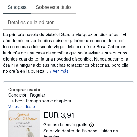
Sinopsis
Sobre este título
Detalles de la edición
Sinopsis
La primera novela de Gabriel García Márquez en diez años. "El
año de mis noventa años quise regalarme una noche de amor
loco con una adolescente virgen. Me acordé de Rosa Cabarcas,
la dueña de una casa clandestina que solía avisar a sus buenos
clientes cuando tenía una novedad disponible. Nunca sucumbí a
ésa ni a ninguna de sus muchas tentaciones obscenas, pero ella
no creía en la pureza...
Ver más
Comprar usado
Condición: Regular
It's been through some chapters...
Ver este artículo
EUR 3,91
Gastos de envío gratis
M
Se envía dentro de Estados Unidos de
á
s
America