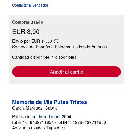
de
Contactar al vendedor
5
estrellas
Comprar usado
EUR 3,00
Envío por EUR 14,50
Más
Se envía de España a Estados Unidos de America
información
sobre
Cantidad disponible: 1 disponibles
las
tarifas
de
envío
Añadir al carrito
Memoria de Mis Putas Tristes
Garcia Marquez, Gabriel
Publicado por
Mondadori
, 2004
ISBN 10: 8439711654
/
ISBN 13: 9788439711650
Antiguo o usado
/
Tapa dura