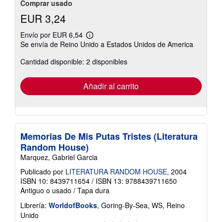
Comprar usado
EUR 3,24
Envío por EUR 6,54
Más
Se envía de Reino Unido a Estados Unidos de America
información
sobre
Cantidad disponible: 2 disponibles
las
tarifas
de
envío
Añadir al carrito
Memorias De Mis Putas Tristes (Literatura
Random House)
Marquez, Gabriel Garcia
Publicado por
LITERATURA RANDOM HOUSE
, 2004
ISBN 10: 8439711654
/
ISBN 13: 9788439711650
Antiguo o usado
/
Tapa dura
Librería:
WorldofBooks
, Goring-By-Sea, WS, Reino
Unido