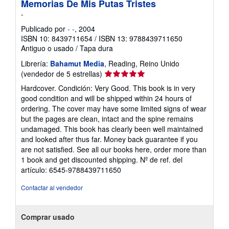
Memorias De Mis Putas Tristes
-
Publicado por
- -
, 2004
ISBN 10: 8439711654
/
ISBN 13: 9788439711650
Antiguo o usado
/
Tapa dura
Librería:
Bahamut Media
, Reading, Reino Unido
Calificación
(vendedor de 5 estrellas)
del
Hardcover. Condición: Very Good. This book is in very
vendedor:
good condition and will be shipped within 24 hours of
5
ordering. The cover may have some limited signs of wear
de
but the pages are clean, intact and the spine remains
5
undamaged. This book has clearly been well maintained
estrellas
and looked after thus far. Money back guarantee if you
are not satisfied. See all our books here, order more than
1 book and get discounted shipping.
Nº de ref. del
artículo: 6545-9788439711650
Contactar al vendedor
Comprar usado