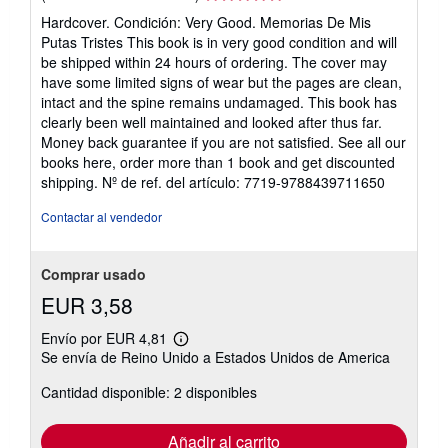
del
Hardcover. Condición: Very Good. Memorias De Mis
vendedor:
Putas Tristes This book is in very good condition and will
5
be shipped within 24 hours of ordering. The cover may
de
have some limited signs of wear but the pages are clean,
5
intact and the spine remains undamaged. This book has
estrellas
clearly been well maintained and looked after thus far.
Money back guarantee if you are not satisfied. See all our
books here, order more than 1 book and get discounted
shipping.
Nº de ref. del artículo: 7719-9788439711650
Contactar al vendedor
Comprar usado
EUR 3,58
Envío por EUR 4,81
Más
Se envía de Reino Unido a Estados Unidos de America
información
sobre
Cantidad disponible: 2 disponibles
las
tarifas
de
envío
Añadir al carrito