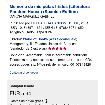
Memoria de mis putas tristes (Literatura
Random House) (Spanish Edition)
GARCIA MARQUEZ,GABRIEL
Publicado por
LITERATURA RANDOM HOUSE
, 2004
ISBN 10: 8439711654
/
ISBN 13: 9788439711650
Antiguo o usado
/
Tapa dura
Librería:
World of Books (was SecondSale)
,
Montgomery, IL, Estados Unidos de America
Calificación
(vendedor de 5 estrellas)
del
Condición: Acceptable. Item in acceptable condition!
vendedor:
Textbooks may not include supplemental items i.e. CDs,
5
access codes etc.
Nº de ref. del artículo: 00107943428
de
5
Contactar al vendedor
estrellas
Comprar usado
EUR 5,34
Gastos de envío gratis
Más