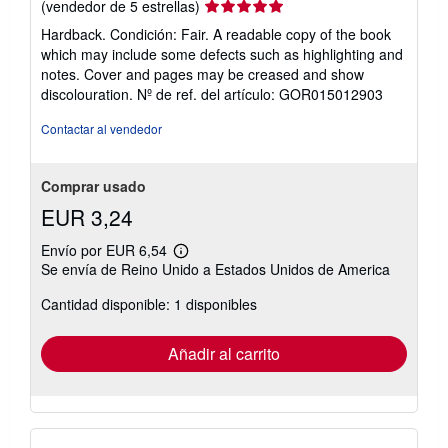
Calificación
(vendedor de 5 estrellas)
del
Hardback. Condición: Fair. A readable copy of the book
vendedor:
which may include some defects such as highlighting and
5
notes. Cover and pages may be creased and show
de
discolouration.
Nº de ref. del artículo: GOR015012903
5
estrellas
Contactar al vendedor
Comprar usado
EUR 3,24
Envío por EUR 6,54
Más
Se envía de Reino Unido a Estados Unidos de America
información
sobre
Cantidad disponible: 1 disponibles
las
tarifas
de
envío
Añadir al carrito