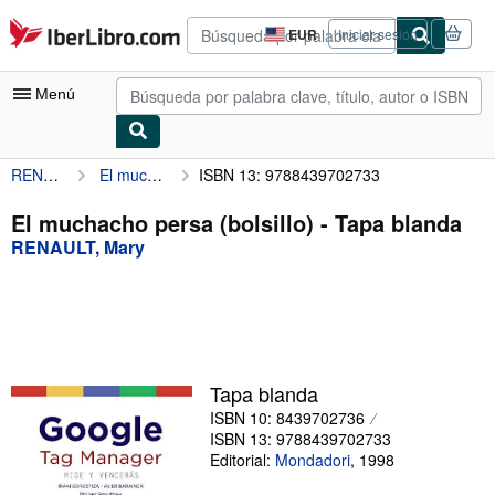
Pasar al contenido principal
IberLibro.com
EUR
Iniciar sesión
Preferencias
de
compra
Menú
del
sitio.
RENAULT, Mary
El muchacho persa (bolsillo)
ISBN 13: 9788439702733
Mi cuenta
Consultar mis pedidos
El muchacho persa (bolsillo) - Tapa blanda
RENAULT, Mary
Búsqueda avanzada
Colecciones
Libros antiguos
Arte y coleccionismo
Tapa blanda
Vendedores
ISBN 10: 8439702736
ISBN 13: 9788439702733
Comenzar a vender
Editorial:
Mondadori
,
1998
Ayuda