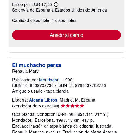
Envío por EUR 17,55
Más
Se envía de España a Estados Unidos de America
información
sobre
Cantidad disponible: 1 disponibles
las
tarifas
de
envío
Añadir al carrito
El muchacho persa
Renault, Mary
Publicado por
Mondadori.
, 1998
ISBN 10: 8439702736
/
ISBN 13: 9788439702733
Antiguo o usado
/
tapa blanda
Librería:
Alcaná Libros
, Madrid, M, España
Calificación
(vendedor de 5 estrellas)
del
tapa blanda. Condición: Bien. null (821.111-31"19")
vendedor:
Mondadori. Barcelona. 1998. 18 cm. 417 p.
5
Encuadernación en tapa blanda de editorial ilustrada.
de
Renault, Mary 1905-1983. Traducción de María Antonia