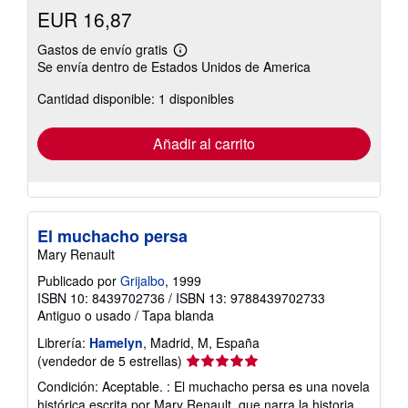
EUR 16,87
Gastos de envío gratis
Más
Se envía dentro de Estados Unidos de America
información
sobre
Cantidad disponible: 1 disponibles
las
tarifas
de
envío
Añadir al carrito
El muchacho persa
Mary Renault
Publicado por
Grijalbo
, 1999
ISBN 10: 8439702736
/
ISBN 13: 9788439702733
Antiguo o usado
/
Tapa blanda
Librería:
Hamelyn
, Madrid, M, España
Calificación
(vendedor de 5 estrellas)
del
Condición: Aceptable. : El muchacho persa es una novela
vendedor:
histórica escrita por Mary Renault, que narra la historia