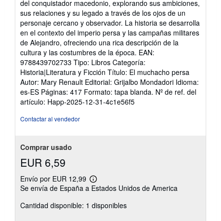
del conquistador macedonio, explorando sus ambiciones,
sus relaciones y su legado a través de los ojos de un
personaje cercano y observador. La historia se desarrolla
en el contexto del imperio persa y las campañas militares
de Alejandro, ofreciendo una rica descripción de la
cultura y las costumbres de la época. EAN:
9788439702733 Tipo: Libros Categoría:
Historia|Literatura y Ficción Título: El muchacho persa
Autor: Mary Renault Editorial: Grijalbo Mondadori Idioma:
es-ES Páginas: 417 Formato: tapa blanda.
Nº de ref. del
artículo: Happ-2025-12-31-4c1e56f5
Contactar al vendedor
Comprar usado
EUR 6,59
Envío por EUR 12,99
Más
Se envía de España a Estados Unidos de America
información
sobre
Cantidad disponible: 1 disponibles
las
tarifas
de