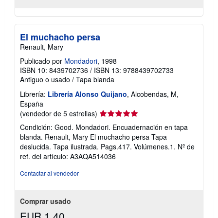
El muchacho persa
Renault, Mary
Publicado por
Mondadori
, 1998
ISBN 10: 8439702736
/
ISBN 13: 9788439702733
Antiguo o usado
/
Tapa blanda
Librería:
Librería Alonso Quijano
, Alcobendas, M,
España
Calificación
(vendedor de 5 estrellas)
del
Condición: Good. Mondadori. Encuadernación en tapa
vendedor:
blanda. Renault, Mary El muchacho persa Tapa
5
deslucida. Tapa ilustrada. Pags.417. Volúmenes.1.
Nº de
de
ref. del artículo: A3AQA514036
5
estrellas
Contactar al vendedor
Comprar usado
EUR 1,40