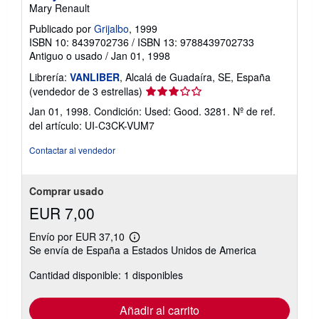
Mary Renault
Publicado por
Grijalbo
, 1999
ISBN 10: 8439702736
/
ISBN 13: 9788439702733
Antiguo o usado
/
Jan 01, 1998
Librería:
VANLIBER
, Alcalá de Guadaíra, SE, España
Calificación
(vendedor de 3 estrellas)
del
Jan 01, 1998. Condición: Used: Good. 3281.
Nº de ref.
vendedor:
del artículo: UI-C3CK-VUM7
3
de
Contactar al vendedor
5
estrellas
Comprar usado
EUR 7,00
Envío por EUR 37,10
Más
Se envía de España a Estados Unidos de America
información
sobre
Cantidad disponible: 1 disponibles
las
tarifas
de
envío
Añadir al carrito