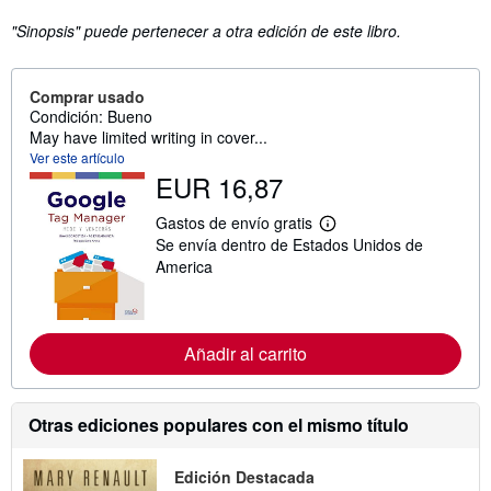
"Sinopsis" puede pertenecer a otra edición de este libro.
Comprar usado
Condición: Bueno
May have limited writing in cover...
Ver este artículo
EUR 16,87
Gastos de envío gratis
M
Se envía dentro de Estados Unidos de
á
s
America
i
n
f
o
r
Añadir al carrito
m
a
c
i
Otras ediciones populares con el mismo título
ó
n
s
Edición Destacada
o