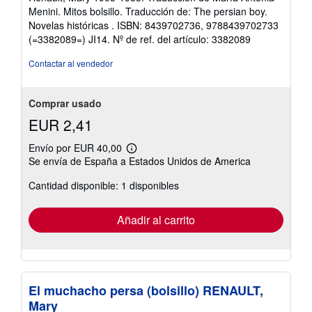
5
Menini. Mitos bolsillo. Traducción de: The persian boy.
estrellas
Novelas históricas . ISBN: 8439702736, 9788439702733
(=3382089=) JI14.
Nº de ref. del artículo: 3382089
Contactar al vendedor
Comprar usado
EUR 2,41
Envío por EUR 40,00
Más
Se envía de España a Estados Unidos de America
información
sobre
Cantidad disponible: 1 disponibles
las
tarifas
de
envío
Añadir al carrito
El muchacho persa (bolsillo) RENAULT,
Mary