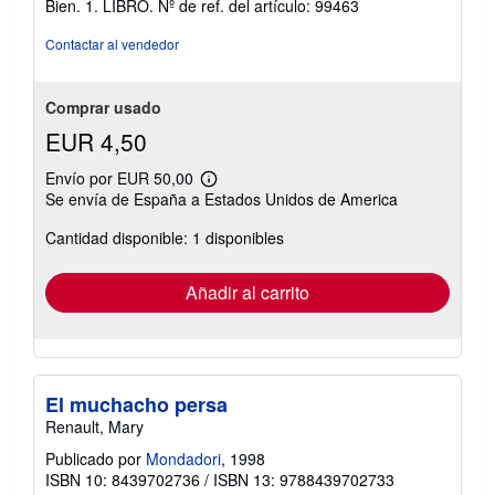
Bien. 1. LIBRO.
Nº de ref. del artículo: 99463
5
de
Contactar al vendedor
5
estrellas
Comprar usado
EUR 4,50
Envío por EUR 50,00
Más
Se envía de España a Estados Unidos de America
información
sobre
Cantidad disponible: 1 disponibles
las
tarifas
de
envío
Añadir al carrito
El muchacho persa
Renault, Mary
Publicado por
Mondadori
, 1998
ISBN 10: 8439702736
/
ISBN 13: 9788439702733