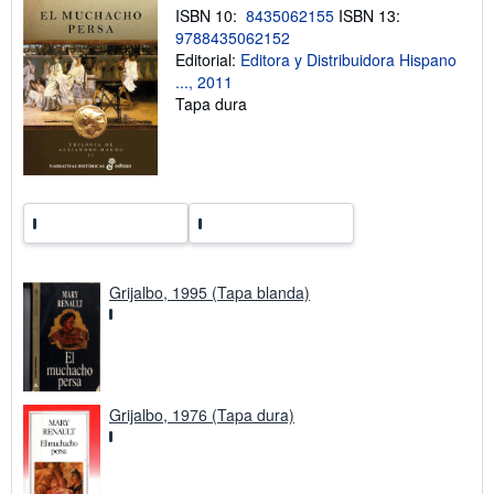
b
ISBN 10:
8435062155
ISBN 13:
r
9788435062152
e
l
Editorial:
Editora y Distribuidora Hispano
a
..., 2011
s
Tapa dura
t
a
r
i
f
a
s
d
e
e
n
v
Grijalbo, 1995 (Tapa blanda)
í
o
Grijalbo, 1976 (Tapa dura)