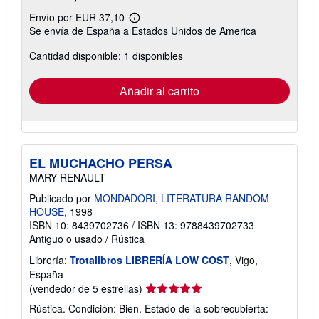
Envío por EUR 37,10
Más
Se envía de España a Estados Unidos de America
información
sobre
Cantidad disponible: 1 disponibles
las
tarifas
de
envío
Añadir al carrito
EL MUCHACHO PERSA
MARY RENAULT
Publicado por
MONDADORI, LITERATURA RANDOM
HOUSE
, 1998
ISBN 10: 8439702736
/
ISBN 13: 9788439702733
Antiguo o usado
/
Rústica
Librería:
Trotalibros LIBRERÍA LOW COST
, Vigo,
España
Calificación
(vendedor de 5 estrellas)
del
Rústica. Condición: Bien. Estado de la sobrecubierta:
vendedor: