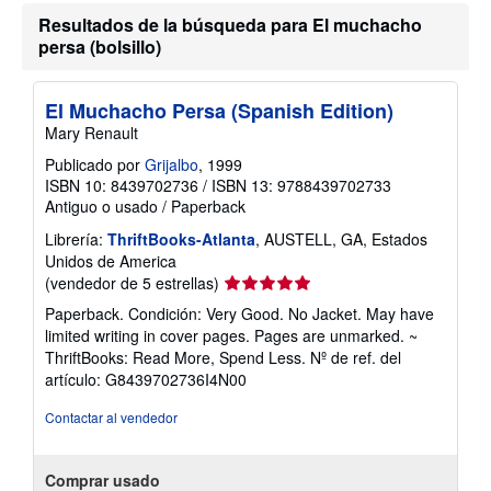
Resultados de la búsqueda para El muchacho
persa (bolsillo)
El Muchacho Persa (Spanish Edition)
Mary Renault
Publicado por
Grijalbo
, 1999
ISBN 10: 8439702736
/
ISBN 13: 9788439702733
Antiguo o usado
/
Paperback
Librería:
ThriftBooks-Atlanta
, AUSTELL, GA, Estados
Unidos de America
Calificación
(vendedor de 5 estrellas)
del
Paperback. Condición: Very Good. No Jacket. May have
vendedor:
limited writing in cover pages. Pages are unmarked. ~
5
ThriftBooks: Read More, Spend Less.
Nº de ref. del
de
artículo: G8439702736I4N00
5
estrellas
Contactar al vendedor
Comprar usado