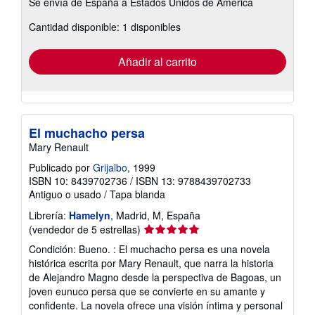
Se envía de España a Estados Unidos de America
información
sobre
Cantidad disponible: 1 disponibles
las
tarifas
de
envío
Añadir al carrito
El muchacho persa
Mary Renault
Publicado por
Grijalbo
, 1999
ISBN 10: 8439702736
/
ISBN 13: 9788439702733
Antiguo o usado
/
Tapa blanda
Librería:
Hamelyn
, Madrid, M, España
Calificación
(vendedor de 5 estrellas)
del
Condición: Bueno. : El muchacho persa es una novela
vendedor:
histórica escrita por Mary Renault, que narra la historia
5
de Alejandro Magno desde la perspectiva de Bagoas, un
de
joven eunuco persa que se convierte en su amante y
5
confidente. La novela ofrece una visión íntima y personal
estrellas