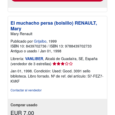
El muchacho persa (bolsillo) RENAULT,
Mary
Mary Renault
Publicado por
Grijalbo
, 1999
ISBN 10: 8439702736
/
ISBN 13: 9788439702733
Antiguo o usado
/
Jan 01, 1998
Librería:
VANLIBER
, Alcalá de Guadaíra, SE, España
Calificación
(vendedor de 3 estrellas)
del
Jan 01, 1998. Condición: Used: Good. 3091 sello
vendedor:
biblioteca. Libro forrado.
Nº de ref. del artículo: S7-FEZ7-
3
KVKF
de
5
Contactar al vendedor
estrellas
Comprar usado
EUR 7,00