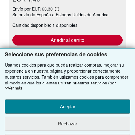
Envío por EUR 63,30
Más
Se envía de España a Estados Unidos de America
información
sobre
Cantidad disponible: 1 disponibles
las
tarifas
de
envío
Añadir al carrito
Seleccione sus preferencias de cookies
Usamos cookies para que pueda realizar compras, mejorar su
Existen otras
5
copia(s) de este libro
experiencia en nuestra página y proporcionar correctamente
nuestros servicios. También utilizamos cookies para comprender
Ver todos los resultados de su búsqueda
el modo en que los clientes utilizan nuestros servicios (por
ejemplo, midiendo las visitas al sitio) y así poder realizar mejoras.
Ver más
Si está de acuerdo, también utilizaremos cookies de terceros
VOLVER AL INICIO
para mostrar contenido relevante en los anuncios y medir el
rendimiento de los mismos. Elija Rechazar si noestá de acuerdo
Aceptar
o Personalizar para obtener más información. Puede cambiar sus
Compre con nosotros
opciones en cualquier momento visitando las
Preferencias de
Rechazar
cookies
Para saber más sobre cómo se utilizan las cookies, visite
Venda con nosotros
Búsqueda avanzada
nuestro
Aviso de cookies.
Para saber más sobre cómo usa