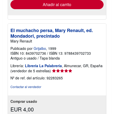
envío
Añadir al carrito
El muchacho persa, Mary Renault, ed.
Mondadori, precintado
Mary Renault
Publicado por
Grijalbo
, 1999
ISBN 10: 8439702736
/
ISBN 13: 9788439702733
Antiguo o usado
/
Tapa blanda
Librería:
Librería La Palabrería
, Almunecar, GR, España
Calificación
(vendedor de 5 estrellas)
del
Nº de ref. del artículo: 92283265
vendedor:
5
Contactar al vendedor
de
5
estrellas
Comprar usado
EUR 4,00