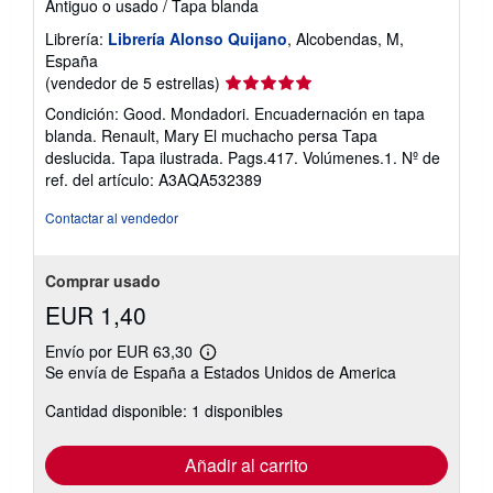
Antiguo o usado
/
Tapa blanda
Librería:
Librería Alonso Quijano
, Alcobendas, M,
España
Calificación
(vendedor de 5 estrellas)
del
Condición: Good. Mondadori. Encuadernación en tapa
vendedor:
blanda. Renault, Mary El muchacho persa Tapa
5
deslucida. Tapa ilustrada. Pags.417. Volúmenes.1.
Nº de
de
ref. del artículo: A3AQA532389
5
estrellas
Contactar al vendedor
Comprar usado
EUR 1,40
Envío por EUR 63,30
Más
Se envía de España a Estados Unidos de America
información
sobre
Cantidad disponible: 1 disponibles
las
tarifas
de
envío
Añadir al carrito