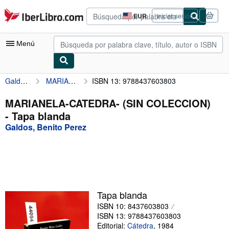
Pasar al contenido principal
IberLibro.com
EUR
Iniciar sesión
Preferencias
de
compra
Menú
del
sitio.
Galdos, Benito Perez
MARIANELA-CATEDRA- (SIN COLECCION)
ISBN 13: 9788437603803
Mi cuenta
Consultar mis pedidos
MARIANELA-CATEDRA- (SIN COLECCION)
- Tapa blanda
Búsqueda avanzada
Galdos, Benito Perez
Colecciones
Libros antiguos
Arte y coleccionismo
Vendedores
Tapa blanda
ISBN 10: 8437603803
Comenzar a vender
ISBN 13: 9788437603803
Ayuda
Editorial:
Cátedra
,
1984