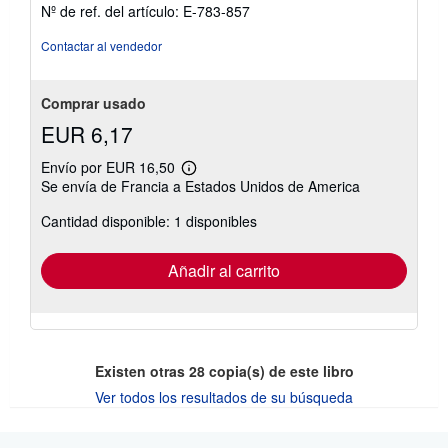
Nº de ref. del artículo: E-783-857
Contactar al vendedor
Comprar usado
EUR 6,17
Envío por EUR 16,50
Más
Se envía de Francia a Estados Unidos de America
información
sobre
Cantidad disponible: 1 disponibles
las
tarifas
de
envío
Añadir al carrito
Existen otras
28
copia(s) de este libro
Ver todos los resultados de su búsqueda