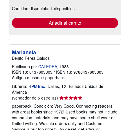
sobre
Cantidad disponible: 1 disponibles
las
tarifas
de
envío
Añadir al carrito
Marianela
Benito Perez Galdos
Publicado por
CATEDRA
, 1983
ISBN 10: 8437603803
/
ISBN 13: 9788437603803
Antiguo o usado
/
paperback
Librería:
HPB Inc.
, Dallas, TX, Estados Unidos de
America
Calificación
(vendedor de 5 estrellas)
del
paperback. Condición: Very Good. Connecting readers
vendedor:
with great books since 1972! Used books may not include
5
companion materials, and may have some shelf wear or
de
limited writing. We ship orders daily and Customer
5
Service is our top priority!
Nº de ref. del artículo: