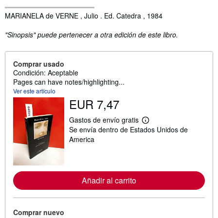
Sinopsis
MARIANELA de VERNE , Julio . Ed. Catedra , 1984
"Sinopsis" puede pertenecer a otra edición de este libro.
Comprar usado
Condición: Aceptable
Pages can have notes/highlighting...
Ver este artículo
EUR 7,47
Gastos de envío gratis
M
Se envía dentro de Estados Unidos de
á
s
America
i
n
f
o
r
Añadir al carrito
m
a
c
i
ó
Comprar nuevo
n