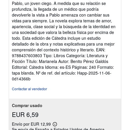
5
Pablo, un joven ciego. A medida que su relación se
estrellas
profundiza, la llegada de un médico que podría
devolverle la vista a Pablo amenaza con cambiar sus
vidas para siempre. La novela explora temas de amor,
apariencia, clase social y la búsqueda de la identidad en
una sociedad que valora la belleza física por encima de
todo. Esta edición de Cátedra incluye un estudio
detallado de la obra y notas explicativas para una mejor
comprensión del contexto histórico y literario. EAN:
9788437603803 Tipo: Libros Categoría: Literatura y
Ficción Título: Marianela Autor: Benito Pérez Galdós
Editorial: Cátedra Idioma: es-ES Páginas: 240 Formato:
tapa blanda.
Nº de ref. del artículo: Happ-2025-11-06-
0d14366b
Contactar al vendedor
Comprar usado
EUR 6,59
Envío por EUR 12,99
Más
Se envía de España a Estados Unidos de America