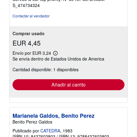
estrellas
S_474734324
Contactar al vendedor
Comprar usado
EUR 4,45
Envío por EUR 3,24
Más
Se envía dentro de Estados Unidos de America
información
sobre
Cantidad disponible: 1 disponibles
las
tarifas
de
envío
Añadir al carrito
Marianela Galdos, Benito Perez
Benito Perez Galdos
Publicado por
CATEDRA
, 1983
ISBN 10: 8437603803
/
ISBN 13: 9788437603803