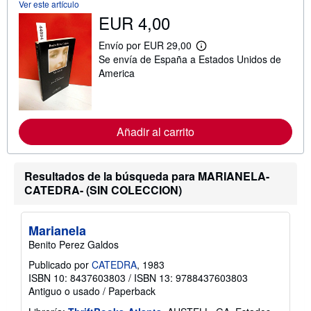
Ver este artículo
s
EUR 4,00
o
b
r
Envío por EUR 29,00
M
e
Se envía de España a Estados Unidos de
á
l
s
America
a
i
s
n
t
f
a
o
r
r
i
Añadir al carrito
m
f
a
a
c
s
i
d
Resultados de la búsqueda para MARIANELA-
ó
e
n
CATEDRA- (SIN COLECCION)
e
s
n
o
v
b
í
Marianela
r
o
e
Benito Perez Galdos
l
a
Publicado por
CATEDRA
, 1983
s
ISBN 10: 8437603803
/
ISBN 13: 9788437603803
t
Antiguo o usado
/
Paperback
a
r
i