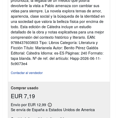
profundiza, la llegada de un médico que podría
devolverle la vista a Pablo amenaza con cambiar sus
vidas para siempre. La novela explora temas de amor,
apariencia, clase social y la búsqueda de la identidad en
una sociedad que valora la belleza física por encima de
todo. Esta edición de Cátedra incluye un estudio
detallado de la obra y notas explicativas para una mejor
comprensión del contexto histórico y literario. EAN:
9788437603803 Tipo: Libros Categoría: Literatura y
Ficción Título: Marianela Autor: Benito Pérez Galdós
Editorial: Cátedra Idioma: es-ES Páginas: 240 Formato:
tapa blanda.
Nº de ref. del artículo: Happ-2026-06-11-
5c9073e4
Contactar al vendedor
Comprar usado
EUR 7,19
Envío por EUR 12,99
Más
Se envía de España a Estados Unidos de America
información
sobre