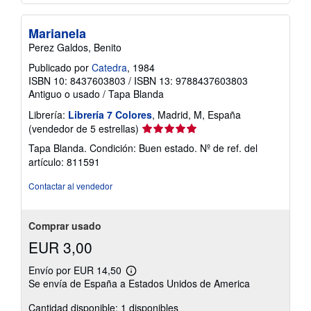
Marianela
Perez Galdos, Benito
Publicado por
Catedra
, 1984
ISBN 10: 8437603803
/
ISBN 13: 9788437603803
Antiguo o usado
/
Tapa Blanda
Librería:
Librería 7 Colores
, Madrid, M, España
Calificación
(vendedor de 5 estrellas)
del
Tapa Blanda. Condición: Buen estado.
Nº de ref. del
vendedor:
artículo: 811591
5
de
Contactar al vendedor
5
estrellas
Comprar usado
EUR 3,00
Envío por EUR 14,50
Más
Se envía de España a Estados Unidos de America
información
sobre
Cantidad disponible: 1 disponibles
las