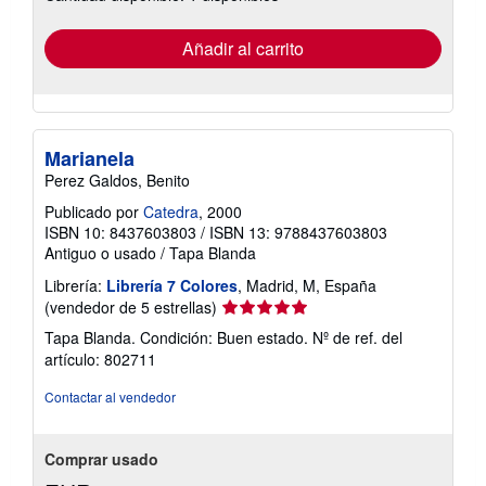
tarifas
de
envío
Añadir al carrito
Marianela
Perez Galdos, Benito
Publicado por
Catedra
, 2000
ISBN 10: 8437603803
/
ISBN 13: 9788437603803
Antiguo o usado
/
Tapa Blanda
Librería:
Librería 7 Colores
, Madrid, M, España
Calificación
(vendedor de 5 estrellas)
del
Tapa Blanda. Condición: Buen estado.
Nº de ref. del
vendedor:
artículo: 802711
5
de
Contactar al vendedor
5
estrellas
Comprar usado