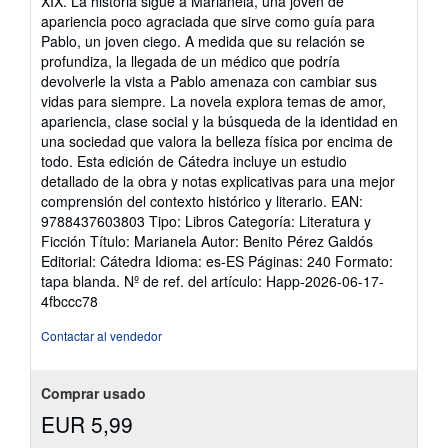
XIX. La historia sigue a Marianela, una joven de
de
apariencia poco agraciada que sirve como guía para
5
Pablo, un joven ciego. A medida que su relación se
estrellas
profundiza, la llegada de un médico que podría
devolverle la vista a Pablo amenaza con cambiar sus
vidas para siempre. La novela explora temas de amor,
apariencia, clase social y la búsqueda de la identidad en
una sociedad que valora la belleza física por encima de
todo. Esta edición de Cátedra incluye un estudio
detallado de la obra y notas explicativas para una mejor
comprensión del contexto histórico y literario. EAN:
9788437603803 Tipo: Libros Categoría: Literatura y
Ficción Título: Marianela Autor: Benito Pérez Galdós
Editorial: Cátedra Idioma: es-ES Páginas: 240 Formato:
tapa blanda.
Nº de ref. del artículo: Happ-2026-06-17-
4fbccc78
Contactar al vendedor
Comprar usado
EUR 5,99