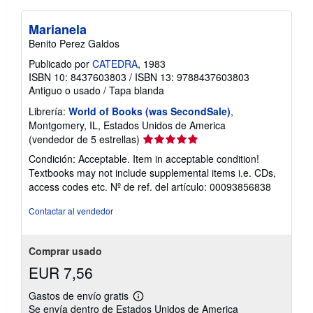
Marianela
Benito Perez Galdos
Publicado por
CATEDRA
, 1983
ISBN 10: 8437603803
/
ISBN 13: 9788437603803
Antiguo o usado
/
Tapa blanda
Librería:
World of Books (was SecondSale)
,
Montgomery, IL, Estados Unidos de America
Calificación
(vendedor de 5 estrellas)
del
Condición: Acceptable. Item in acceptable condition!
vendedor:
Textbooks may not include supplemental items i.e. CDs,
5
access codes etc.
Nº de ref. del artículo: 00093856838
de
5
Contactar al vendedor
estrellas
Comprar usado
EUR 7,56
Gastos de envío gratis
Más
Se envía dentro de Estados Unidos de America
información