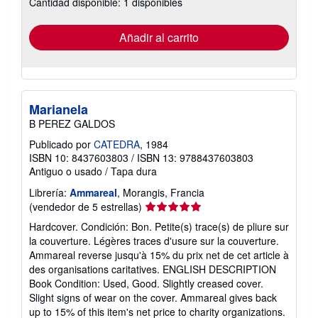
Cantidad disponible: 1 disponibles
las
tarifas
de
envío
Añadir al carrito
Marianela
B PEREZ GALDOS
Publicado por
CATEDRA
, 1984
ISBN 10: 8437603803
/
ISBN 13: 9788437603803
Antiguo o usado
/
Tapa dura
Librería:
Ammareal
, Morangis, Francia
Calificación
(vendedor de 5 estrellas)
del
Hardcover. Condición: Bon. Petite(s) trace(s) de pliure sur
vendedor:
la couverture. Légères traces d'usure sur la couverture.
5
Ammareal reverse jusqu'à 15% du prix net de cet article à
de
des organisations caritatives. ENGLISH DESCRIPTION
5
Book Condition: Used, Good. Slightly creased cover.
estrellas
Slight signs of wear on the cover. Ammareal gives back
up to 15% of this item's net price to charity organizations.