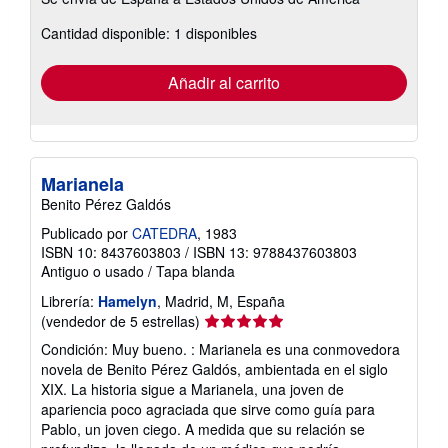
información
sobre
Cantidad disponible: 1 disponibles
las
tarifas
de
envío
Añadir al carrito
Marianela
Benito Pérez Galdós
Publicado por
CATEDRA
, 1983
ISBN 10: 8437603803
/
ISBN 13: 9788437603803
Antiguo o usado
/
Tapa blanda
Librería:
Hamelyn
, Madrid, M, España
Calificación
(vendedor de 5 estrellas)
del
Condición: Muy bueno. : Marianela es una conmovedora
vendedor:
novela de Benito Pérez Galdós, ambientada en el siglo
5
XIX. La historia sigue a Marianela, una joven de
de
apariencia poco agraciada que sirve como guía para
5
Pablo, un joven ciego. A medida que su relación se
estrellas