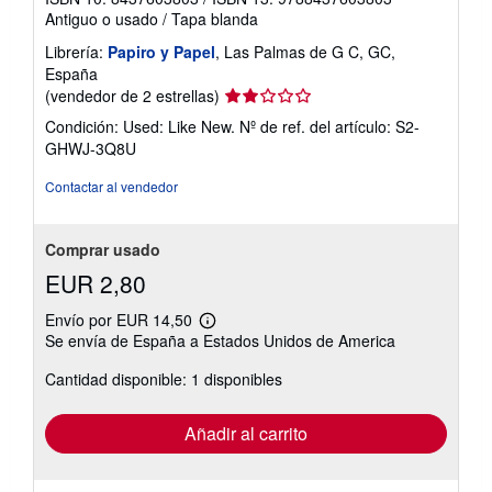
Antiguo o usado
/
Tapa blanda
Librería:
Papiro y Papel
, Las Palmas de G C, GC,
España
Calificación
(vendedor de 2 estrellas)
del
Condición: Used: Like New.
Nº de ref. del artículo: S2-
vendedor:
GHWJ-3Q8U
2
de
Contactar al vendedor
5
estrellas
Comprar usado
EUR 2,80
Envío por EUR 14,50
Más
Se envía de España a Estados Unidos de America
información
sobre
Cantidad disponible: 1 disponibles
las
tarifas
de
envío
Añadir al carrito