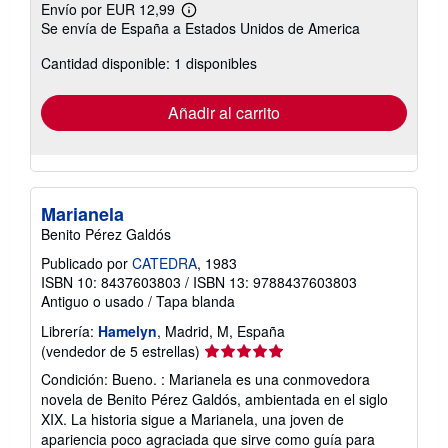
Envío por EUR 12,99
Más
Se envía de España a Estados Unidos de America
información
sobre
Cantidad disponible: 1 disponibles
las
tarifas
de
envío
Añadir al carrito
Marianela
Benito Pérez Galdós
Publicado por
CATEDRA
, 1983
ISBN 10: 8437603803
/
ISBN 13: 9788437603803
Antiguo o usado
/
Tapa blanda
Librería:
Hamelyn
, Madrid, M, España
Calificación
(vendedor de 5 estrellas)
del
Condición: Bueno. : Marianela es una conmovedora
vendedor:
novela de Benito Pérez Galdós, ambientada en el siglo
5
XIX. La historia sigue a Marianela, una joven de
de
apariencia poco agraciada que sirve como guía para