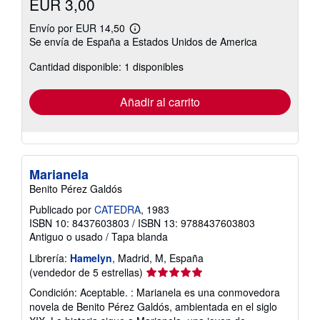
EUR 3,00
Envío por EUR 14,50
Más
Se envía de España a Estados Unidos de America
información
sobre
Cantidad disponible: 1 disponibles
las
tarifas
de
envío
Añadir al carrito
Marianela
Benito Pérez Galdós
Publicado por
CATEDRA
, 1983
ISBN 10: 8437603803
/
ISBN 13: 9788437603803
Antiguo o usado
/
Tapa blanda
Librería:
Hamelyn
, Madrid, M, España
Calificación
(vendedor de 5 estrellas)
del
Condición: Aceptable. : Marianela es una conmovedora
vendedor:
novela de Benito Pérez Galdós, ambientada en el siglo
5