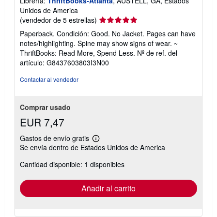
Librería:
ThriftBooks-Atlanta
, AUSTELL, GA, Estados
f
Unidos de America
a
Calificación
(vendedor de 5 estrellas)
s
del
d
Paperback. Condición: Good. No Jacket. Pages can have
e
vendedor:
notes/highlighting. Spine may show signs of wear. ~
e
5
n
ThriftBooks: Read More, Spend Less.
Nº de ref. del
de
v
artículo: G8437603803I3N00
í
5
o
estrellas
Contactar al vendedor
Comprar usado
EUR 7,47
Gastos de envío gratis
Más
Se envía dentro de Estados Unidos de America
información
sobre
Cantidad disponible: 1 disponibles
las
tarifas
de
envío
Añadir al carrito