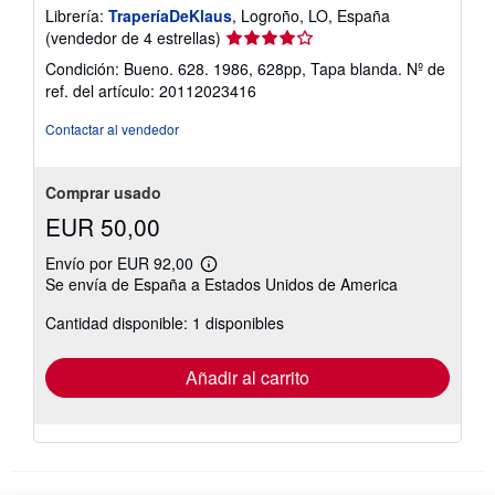
Librería:
TraperíaDeKlaus
, Logroño, LO, España
Calificación
(vendedor de 4 estrellas)
del
Condición: Bueno. 628. 1986, 628pp, Tapa blanda.
Nº de
vendedor:
ref. del artículo: 20112023416
4
de
Contactar al vendedor
5
estrellas
Comprar usado
EUR 50,00
Envío por EUR 92,00
Más
Se envía de España a Estados Unidos de America
información
sobre
Cantidad disponible: 1 disponibles
las
tarifas
de
envío
Añadir al carrito