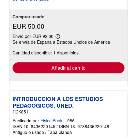
de
5
estrellas
Comprar usado
EUR 50,00
Envío por EUR 92,00
Más
Se envía de España a Estados Unidos de America
información
sobre
Cantidad disponible: 1 disponibles
las
tarifas
de
envío
Añadir al carrito
INTRODUCCION A LOS ESTUDIOS
PEDAGOGICOS. UNED.
TDK851
Publicado por
FisicalBook
, 1986
ISBN 10: 8436220145
/
ISBN 13: 9788436220148
Antiguo o usado
/
Tapa blanda