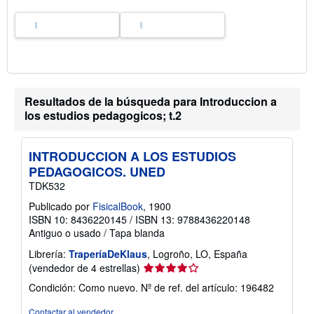
d
e
e
n
v
í
o
Resultados de la búsqueda para Introduccion a
los estudios pedagogicos; t.2
INTRODUCCION A LOS ESTUDIOS
PEDAGOGICOS. UNED
TDK532
Publicado por
FisicalBook
, 1900
ISBN 10: 8436220145
/
ISBN 13: 9788436220148
Antiguo o usado
/
Tapa blanda
Librería:
TraperíaDeKlaus
, Logroño, LO, España
Calificación
(vendedor de 4 estrellas)
del
Condición: Como nuevo.
Nº de ref. del artículo: 196482
vendedor:
4
Contactar al vendedor