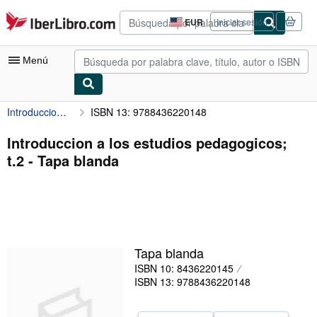
Pasar al contenido principal
IberLibro.com
EUR
Iniciar sesión
Preferencias
de
compra
Menú
del
sitio.
Introduccion a los estudios pedagogicos; t.2
ISBN 13: 9788436220148
Mi cuenta
Consultar mis pedidos
Introduccion a los estudios pedagogicos;
t.2 - Tapa blanda
Búsqueda avanzada
Colecciones
Libros antiguos
Arte y coleccionismo
Tapa blanda
Vendedores
ISBN 10: 8436220145
ISBN 13: 9788436220148
Comenzar a vender
Ayuda