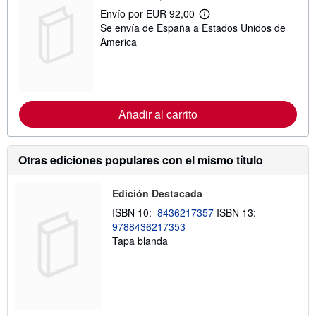
Envío por EUR 92,00
M
Se envía de España a Estados Unidos de
á
s
America
i
n
f
o
r
m
Añadir al carrito
a
c
i
ó
n
Otras ediciones populares con el mismo título
s
o
b
Edición Destacada
r
e
ISBN 10:
8436217357
ISBN 13:
l
9788436217353
a
Tapa blanda
s
t
a
r
i
f
a
s