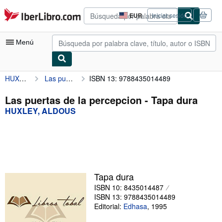
Pasar al contenido principal
IberLibro.com
EUR
Iniciar sesión
Preferencias
de
compra
Menú
del
sitio.
HUXLEY, ALDOUS
Las puertas de la percepcion
ISBN 13: 9788435014489
Mi cuenta
Consultar mis pedidos
Las puertas de la percepcion - Tapa dura
HUXLEY, ALDOUS
Búsqueda avanzada
Colecciones
Libros antiguos
Arte y coleccionismo
Tapa dura
Vendedores
ISBN 10: 8435014487
ISBN 13: 9788435014489
Comenzar a vender
Editorial:
Edhasa
,
1995
Ayuda