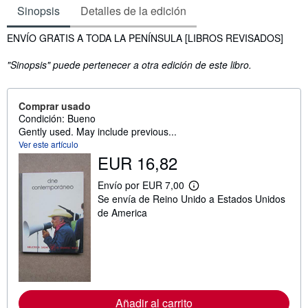
Sinopsis
Detalles de la edición
Sinopsis
ENVÍO GRATIS A TODA LA PENÍNSULA [LIBROS REVISADOS]
"Sinopsis" puede pertenecer a otra edición de este libro.
Comprar usado
Condición: Bueno
Gently used. May include previous...
Ver este artículo
EUR 16,82
Envío por EUR 7,00
M
Se envía de Reino Unido a Estados Unidos
á
s
de America
i
n
f
o
r
m
a
c
Añadir al carrito
i