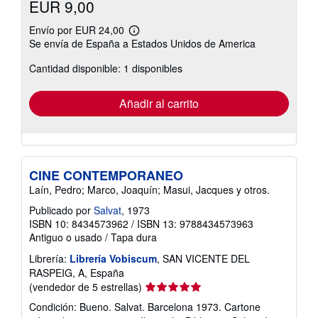
EUR 9,00
Envío por EUR 24,00
Más
Se envía de España a Estados Unidos de America
información
sobre
Cantidad disponible: 1 disponibles
las
tarifas
de
envío
Añadir al carrito
CINE CONTEMPORANEO
Laín, Pedro; Marco, Joaquín; Masui, Jacques y otros.
Publicado por
Salvat
, 1973
ISBN 10: 8434573962
/
ISBN 13: 9788434573963
Antiguo o usado
/
Tapa dura
Librería:
Librería Vobiscum
, SAN VICENTE DEL
RASPEIG, A, España
Calificación
(vendedor de 5 estrellas)
del
Condición: Bueno. Salvat. Barcelona 1973. Cartone
vendedor: