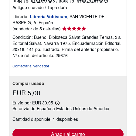
ISBN 10: 8434573962
/
ISBN 13: 9788434573963
Antiguo o usado
/
Tapa dura
Librería:
Librería Vobiscum
, SAN VICENTE DEL
RASPEIG, A, España
Calificación
(vendedor de 5 estrellas)
del
Condición: Bueno. Biblioteca Salvat Grandes Temas, 38.
vendedor:
Editorial Salvat. Navarra 1975. Encuadernación Editorial.
5
20x16. 141 pp. Ilustrado. Firma del anterior propietario.
de
Nº de ref. del artículo: 25676
5
estrellas
Contactar al vendedor
Comprar usado
EUR 5,00
Envío por EUR 30,95
Más
Se envía de España a Estados Unidos de America
información
sobre
Cantidad disponible: 1 disponibles
las
tarifas
de
envío
Añadir al carrito