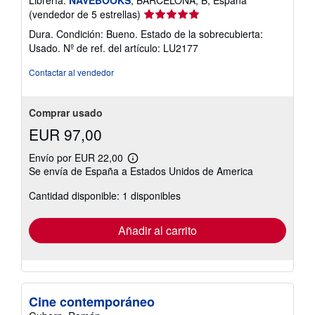
Calificación
(vendedor de 5 estrellas)
del
Dura. Condición: Bueno. Estado de la sobrecubierta:
vendedor:
Usado.
Nº de ref. del artículo: LU2177
5
de
Contactar al vendedor
5
estrellas
Comprar usado
EUR 97,00
Envío por EUR 22,00
Más
Se envía de España a Estados Unidos de America
información
sobre
Cantidad disponible: 1 disponibles
las
tarifas
de
envío
Añadir al carrito
Cine contemporáneo