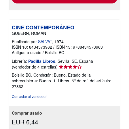
CINE CONTEMPORÁNEO
GUBERN, ROMÁN
Publicado por
SALVAT
, 1974
ISBN 10: 8434573962
/
ISBN 13: 9788434573963
Antiguo o usado
/
Bolsillo BC
Librería:
Padilla Libros
, Sevilla, SE, España
Calificación
(vendedor de 4 estrellas)
del
Bolsillo BC. Condición: Bueno. Estado de la
vendedor:
sobrecubierta: Bueno. 1. Libros.
Nº de ref. del artículo:
4
27862
de
5
Contactar al vendedor
estrellas
Comprar usado
EUR 6,44