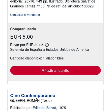
editorial. 20x16. 143 pp. Ilustrado. Biblioteca Salvat de
5
Grandes Temas nº 38.
Nº de ref. del artículo: 103629
de
5
Contactar al vendedor
estrellas
Comprar usado
EUR 5,00
Envío por EUR 30,95
Más
Se envía de España a Estados Unidos de America
información
sobre
Cantidad disponible: 1 disponibles
las
tarifas
de
envío
Añadir al carrito
Cine Contemporáneo
GUBERN, ROMÁN (Texto)
Publicado por
Editorial Salvat
, 1975