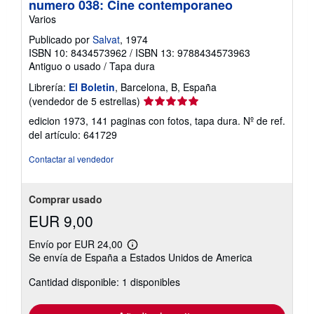
numero 038: Cine contemporaneo
Varios
Publicado por
Salvat
, 1974
ISBN 10: 8434573962
/
ISBN 13: 9788434573963
Antiguo o usado
/
Tapa dura
Librería:
El Boletin
, Barcelona, B, España
Calificación
(vendedor de 5 estrellas)
del
edicion 1973, 141 paginas con fotos, tapa dura.
Nº de ref.
vendedor:
del artículo: 641729
5
de
Contactar al vendedor
5
estrellas
Comprar usado
EUR 9,00
Envío por EUR 24,00
Más
Se envía de España a Estados Unidos de America
información
sobre
Cantidad disponible: 1 disponibles
las
tarifas
de
envío