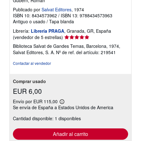
Gubern, Román
Publicado por
Salvat Editores
, 1974
ISBN 10: 8434573962
/
ISBN 13: 9788434573963
Antiguo o usado
/
Tapa blanda
Librería:
Librería PRAGA
, Granada, GR, España
Calificación
(vendedor de 5 estrellas)
del
Biblioteca Salvat de Gandes Temas, Barcelona, 1974,
vendedor:
Salvat Editores, S. A.
Nº de ref. del artículo: 219541
5
de
Contactar al vendedor
5
estrellas
Comprar usado
EUR 6,00
Envío por EUR 115,00
Más
Se envía de España a Estados Unidos de America
información
sobre
Cantidad disponible: 1 disponibles
las
tarifas
de
envío
Añadir al carrito