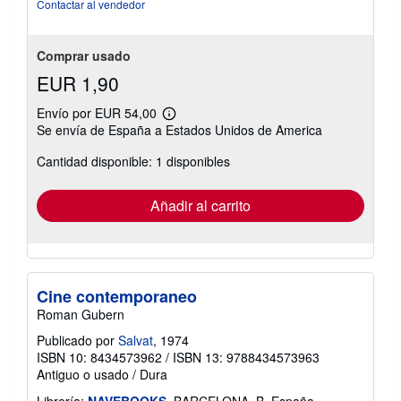
de
Contactar al vendedor
5
estrellas
Comprar usado
EUR 1,90
Envío por EUR 54,00
Más
Se envía de España a Estados Unidos de America
información
sobre
Cantidad disponible: 1 disponibles
las
tarifas
de
envío
Añadir al carrito
Cine contemporaneo
Roman Gubern
Publicado por
Salvat
, 1974
ISBN 10: 8434573962
/
ISBN 13: 9788434573963
Antiguo o usado
/
Dura
Librería:
NAVEBOOKS
, BARCELONA, B, España