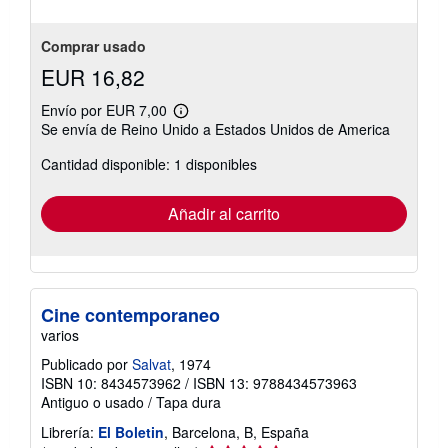
Comprar usado
EUR 16,82
Envío por EUR 7,00
Más
Se envía de Reino Unido a Estados Unidos de America
información
sobre
Cantidad disponible: 1 disponibles
las
tarifas
de
envío
Añadir al carrito
Cine contemporaneo
varios
Publicado por
Salvat
, 1974
ISBN 10: 8434573962
/
ISBN 13: 9788434573963
Antiguo o usado
/
Tapa dura
Librería:
El Boletin
, Barcelona, B, España