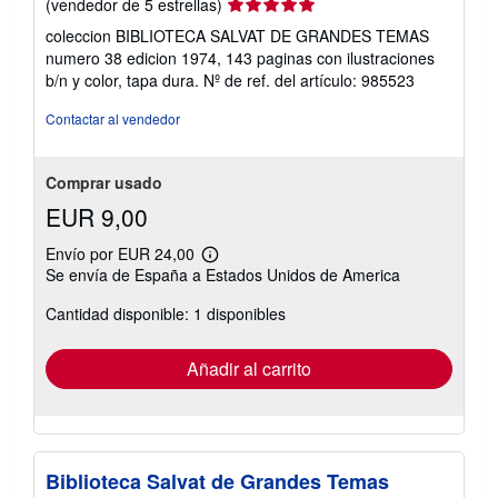
Calificación
(vendedor de 5 estrellas)
del
coleccion BIBLIOTECA SALVAT DE GRANDES TEMAS
vendedor:
numero 38 edicion 1974, 143 paginas con ilustraciones
5
b/n y color, tapa dura.
Nº de ref. del artículo: 985523
de
5
Contactar al vendedor
estrellas
Comprar usado
EUR 9,00
Envío por EUR 24,00
Más
Se envía de España a Estados Unidos de America
información
sobre
Cantidad disponible: 1 disponibles
las
tarifas
de
envío
Añadir al carrito
Biblioteca Salvat de Grandes Temas