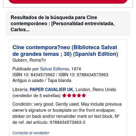
ó
n
s
Resultados de la búsqueda para Cine
o
b
contemporáneo : [Personalidad entrevistada,
r
Carlos...
e
l
a
s
Cine contempora?neo (Biblioteca Salvat
t
de grandes temas ; 38) (Spanish Edition)
a
r
Gubern, Roma?n
i
f
Publicado por
Salvat Editores
, 1974
a
ISBN 10: 8434573962
/
ISBN 13: 9788434573963
s
Antiguo o usado
/
Tapa blanda
d
e
Librería:
PAPER CAVALIER UK
, London, Reino Unido
e
n
Calificación
(vendedor de 5 estrellas)
v
del
í
Condición: very good. Gently used. May include previous
vendedor:
o
owner's signature or bookplate on the front endpaper,
5
sticker on back and/or remainder mark on text block.
Nº
de
de ref. del artículo: 9788434573963-3
5
estrellas
Contactar al vendedor