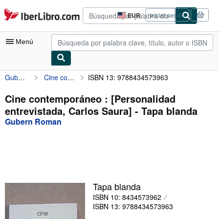
Pasar al contenido principal
IberLibro.com
EUR
Iniciar sesión
Preferencias
de
compra
Menú
del
sitio.
Gubern Roman
Cine contemporáneo : [Personalidad entrevistada, Carlos Saura]
ISBN 13: 9788434573963
Mi cuenta
Consultar mis pedidos
Cine contemporáneo : [Personalidad
entrevistada, Carlos Saura] - Tapa blanda
Búsqueda avanzada
Gubern Roman
Colecciones
Libros antiguos
Arte y coleccionismo
Vendedores
Tapa blanda
ISBN 10: 8434573962
Comenzar a vender
ISBN 13: 9788434573963
Ayuda