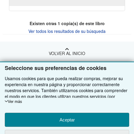
Existen otras
1
copia(s) de este libro
Ver todos los resultados de su búsqueda
VOLVER AL INICIO
Seleccione sus preferencias de cookies
Compre con nosotros
Usamos cookies para que pueda realizar compras, mejorar su
Venda con nosotros
Búsqueda avanzada
experiencia en nuestra página y proporcionar correctamente
nuestros servicios. También utilizamos cookies para comprender
Sobre nosotros
Colecciones
Comenzar a vender
el modo en que los clientes utilizan nuestros servicios (por
ejemplo, midiendo las visitas al sitio) y así poder realizar mejoras.
Ver más
Obtener Ayuda
Mi cuenta
Únase a nuestro programa de afiliados
Sobre IberLibro
Si está de acuerdo, también utilizaremos cookies de terceros
para mostrar contenido relevante en los anuncios y medir el
Otras compañías de AbeBooks
Mis pedidos
Recomiende un vendedor
Medios
Preguntas frecuentes y guías
rendimiento de los mismos. Elija Rechazar si noestá de acuerdo
Aceptar
o Personalizar para obtener más información. Puede cambiar sus
Siga a IberLibro
Ver carrito
Empleo
Atención al Cliente
AbeBooks.com
opciones en cualquier momento visitando las
Preferencias de