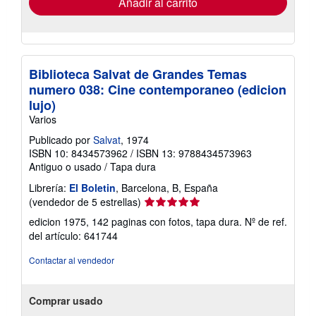
Añadir al carrito
Biblioteca Salvat de Grandes Temas
numero 038: Cine contemporaneo (edicion
lujo)
Varios
Publicado por
Salvat
, 1974
ISBN 10: 8434573962
/
ISBN 13: 9788434573963
Antiguo o usado
/
Tapa dura
Librería:
El Boletin
, Barcelona, B, España
Calificación
(vendedor de 5 estrellas)
del
edicion 1975, 142 paginas con fotos, tapa dura.
Nº de ref.
vendedor:
del artículo: 641744
5
de
Contactar al vendedor
5
estrellas
Comprar usado