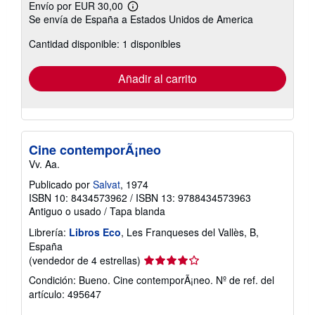
Envío por EUR 30,00
Más
Se envía de España a Estados Unidos de America
información
sobre
Cantidad disponible: 1 disponibles
las
tarifas
de
envío
Añadir al carrito
Cine contemporÃ¡neo
Vv. Aa.
Publicado por
Salvat
, 1974
ISBN 10: 8434573962
/
ISBN 13: 9788434573963
Antiguo o usado
/
Tapa blanda
Librería:
Libros Eco
, Les Franqueses del Vallès, B,
España
Calificación
(vendedor de 4 estrellas)
del
Condición: Bueno. Cine contemporÃ¡neo.
Nº de ref. del
vendedor:
artículo: 495647
4