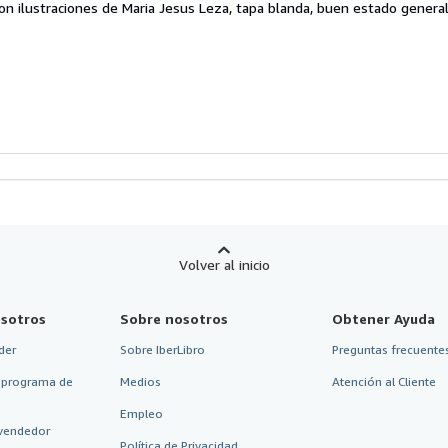
on ilustraciones de Maria Jesus Leza, tapa blanda, buen estado genera
endedor:
e
strellas
Volver al inicio
sotros
Sobre nosotros
Obtener Ayuda
der
Sobre IberLibro
Preguntas frecuentes
 programa de
Medios
Atención al Cliente
Empleo
vendedor
Política de Privacidad