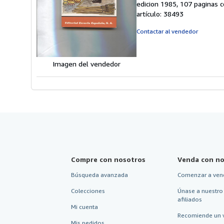
edicion 1985, 107 paginas c
v
artículo: 38493
5
d
Contactar al vendedor
5
e
Imagen del vendedor
Compre con nosotros
Venda con no
Búsqueda avanzada
Comenzar a ven
Colecciones
Únase a nuestro
afiliados
Mi cuenta
Recomiende un 
Mis pedidos