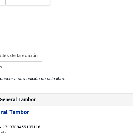
lles de la edición
m
enecer a otra edición de este libro.
 General Tambor
eral Tambor
N 13: 9788433103116
nda