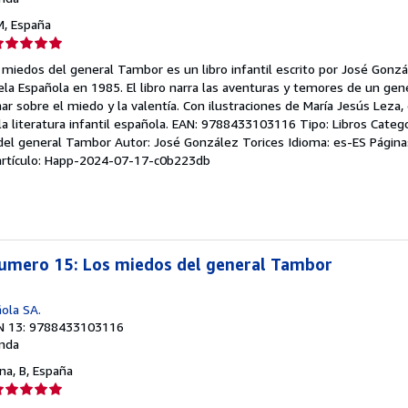
 M, España
lificación
el
 miedos del general Tambor es un libro infantil escrito por José Gonzá
endedor:
ela Española en 1985. El libro narra las aventuras y temores de un gene
ar sobre el miedo y la valentía. Con ilustraciones de María Jesús Leza,
e
a literatura infantil española. EAN: 9788433103116 Tipo: Libros Categor
 del general Tambor Autor: José González Torices Idioma: es-ES Página
strellas
 artículo: Happ-2024-07-17-c0b223db
numero 15: Los miedos del general Tambor
ola SA.
N 13: 9788433103116
nda
ona, B, España
lificación
el