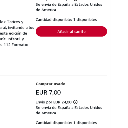
Más
Se envía de España a Estados Unidos
información
sobre
de America
las
tarifas
Cantidad disponible: 1 disponibles
lez Torices y
de
envío
ral, invitando a los
Añadir al carrito
 esta edición de
ía: Infantil y
s: 112 Formato:
Comprar usado
EUR 7,00
Envío por EUR 24,00
Más
Se envía de España a Estados Unidos
información
sobre
de America
las
tarifas
Cantidad disponible: 1 disponibles
de