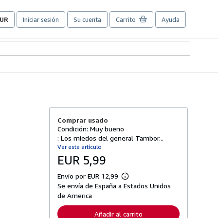
UR
Iniciar sesión
Su cuenta
Carrito
Ayuda
referencias
e
ompra
el
itio.
Comprar usado
Condición: Muy bueno
: Los miedos del general Tambor...
Ver este artículo
EUR 5,99
Envío por EUR 12,99
M
Se envía de España a Estados Unidos
á
s
de America
i
n
Añadir al carrito
f