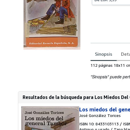
Sinopsis
Deta
Sinopsis
112 páginas 18x11 c
"Sinopsis" puede pert
Resultados de la búsqueda para Los Miedos Del
Los miedos del gen
José González Torices
ISBN 10: 8433103113
/
ISB
Antiguo o usado
/
Tapa bla