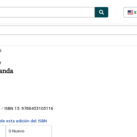
E
P
d
c
ionismo
Vendedores
Comenzar a vender
d
s
6
r
landa
ISBN 13: 9788433103116
 de esta edición del ISBN
0 Nuevo