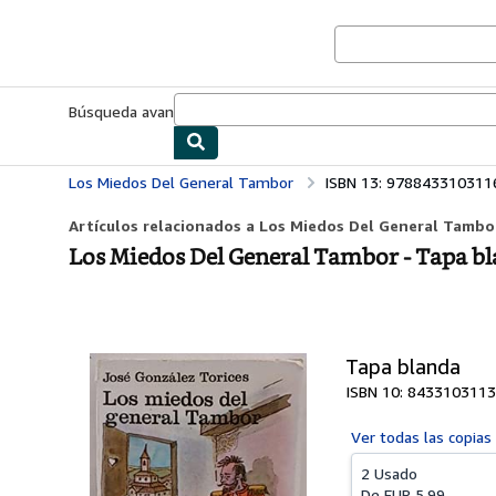
Pasar al contenido principal
IberLibro.com
Búsqueda avanzada
Colecciones
Libros antiguos
Arte y colecc
Los Miedos Del General Tambor
ISBN 13: 978843310311
Artículos relacionados a Los Miedos Del General Tambo
Los Miedos Del General Tambor - Tapa b
Tapa blanda
ISBN 10: 8433103113
Ver todas las
copias
2 Usado
De
EUR 5,99