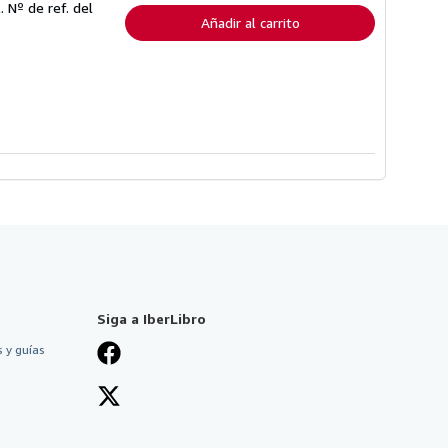
envío
l.
Nº de ref. del
Añadir al carrito
Siga a IberLibro
 y guías