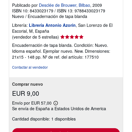
Publicado por
Desclée de Brouwer, Bilbao
, 2009
ISBN 10: 8433023179
/
ISBN 13: 9788433023179
Nuevo
/
Encuadernación de tapa blanda
Librería:
Librería Antonio Azorín
, San Lorenzo de El
Escorial, M, España
Calificación
(vendedor de 5 estrellas)
del
Encuadernación de tapa blanda. Condición: Nuevo.
vendedor:
Idioma español. Ejemplar nuevo. New. Dimensiones:
5
21x15 - 148 pp.
Nº de ref. del artículo: 177510
de
5
Contactar al vendedor
estrellas
Comprar nuevo
EUR 9,00
Envío por EUR 57,00
Más
Se envía de España a Estados Unidos de America
información
sobre
Cantidad disponible: 1 disponibles
las
tarifas
de
envío