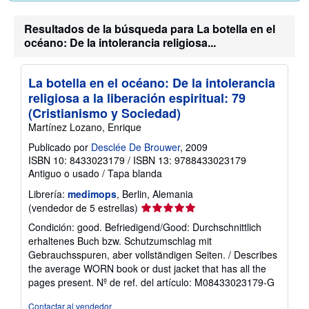
Resultados de la búsqueda para La botella en el
océano: De la intolerancia religiosa...
La botella en el océano: De la intolerancia
religiosa a la liberación espiritual: 79
(Cristianismo y Sociedad)
Martínez Lozano, Enrique
Publicado por
Desclée De Brouwer
, 2009
ISBN 10: 8433023179
/
ISBN 13: 9788433023179
Antiguo o usado
/
Tapa blanda
Librería:
medimops
, Berlin, Alemania
Calificación
(vendedor de 5 estrellas)
del
Condición: good. Befriedigend/Good: Durchschnittlich
vendedor:
erhaltenes Buch bzw. Schutzumschlag mit
5
Gebrauchsspuren, aber vollständigen Seiten. / Describes
de
the average WORN book or dust jacket that has all the
5
pages present.
Nº de ref. del artículo: M08433023179-G
estrellas
Contactar al vendedor