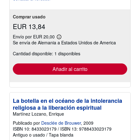
Comprar usado
EUR 13,84
Envío por EUR 20,00
Más
Se envía de Alemania a Estados Unidos de America
información
sobre
Cantidad disponible: 1 disponibles
las
tarifas
de
envío
Añadir al carrito
La botella en el océano de la intolerancia
religiosa a la liberación espiritual
Martínez Lozano, Enrique
Publicado por
Desclée de Brouwer
, 2009
ISBN 10: 8433023179
/
ISBN 13: 9788433023179
Antiguo o usado
/
Tapa blanda