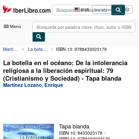
Pasar al contenido principal
IberLibro.com
EUR
Iniciar sesión
Preferencias
de
compra
Menú
del
sitio.
Martínez Lozano, Enrique
La botella en el océano: De la intolerancia religiosa a la liberación espiritual: 79 (Cristianismo y Sociedad)
ISBN 13: 9788433023179
Mi cuenta
Consultar mis pedidos
La botella en el océano: De la intolerancia
religiosa a la liberación espiritual: 79
Búsqueda avanzada
(Cristianismo y Sociedad) - Tapa blanda
Colecciones
Martínez Lozano, Enrique
Libros antiguos
Arte y coleccionismo
Vendedores
Tapa blanda
Comenzar a vender
ISBN 10: 8433023179
Ayuda
ISBN 13: 9788433023179