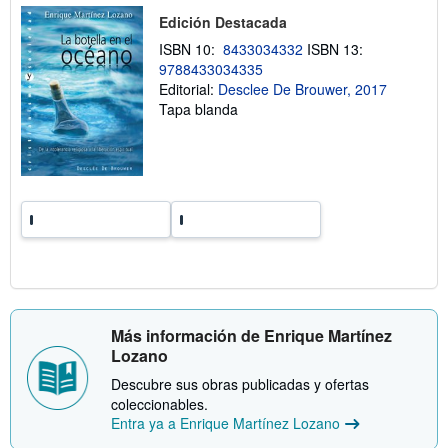
v
o
Edición Destacada
í
b
o
r
ISBN 10:
8433034332
ISBN 13:
e
9788433034335
l
a
Editorial:
Desclee De Brouwer, 2017
s
Tapa blanda
t
a
r
i
f
a
s
d
e
e
n
v
í
o
Más información de Enrique Martínez
Lozano
Descubre sus obras publicadas y ofertas
coleccionables.
Entra ya a Enrique Martínez Lozano