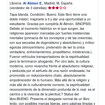
Librería:
Al Alimon E.
, Madrid, M, España
Calificación
(vendedor de 3 estrellas)
del
Tapa blanda. Condición: Bueno. Este libro tiene una
vendedor:
doble misión: inspirarte a ti y dar una oportunidad a un
3
estudiante. Gracias por cumplirla Al Alimón. SINOPSIS:
de
Debido al momento histórico en el que surgen, las
5
religiones aparecen marcadas por fuertes insistencias
estrellas
mentales (primacía de los conceptos y de las creencias,
con sus secuelas de dogmatismo y absolutismo) y mítico-
egoicas (etnocentrismo, pretensión de ser la única
verdadera, enfrentamientos, proselitismo, intolerancia.).
Fueron vehículos transportadores de la espiritualidad,
pero la terminaron ahogando. Por otro lado, la cultura
moderna, como revancha frente al absolutismo religioso,
y seducida por el señuelo de una razón endiosada, ha
promovido un reduccionismo chato, absolutamente
empobrecedor de lo humano. Más allá de la religión y
más allá de lo culturalmente correcto, la espiritualidad -
reconocimiento de la dimensión profunda de lo real- es el
camino y la vivencia de la plenitud,? Status del
libro:BUENO. Presenta el desgaste normal de un libro
leído. con posibles marcas ligeras. pero páginas limpias y