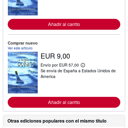
i
n
f
o
r
Añadir al carrito
m
a
c
i
ó
Comprar nuevo
n
Ver este artículo
s
EUR 9,00
o
b
r
Envío por EUR 57,00
e
M
Se envía de España a Estados Unidos de
l
á
a
s
America
s
i
t
n
a
f
r
o
i
r
f
Añadir al carrito
m
a
a
s
c
d
i
e
ó
Otras ediciones populares con el mismo título
e
n
n
s