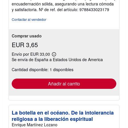
encuadernación sólida, asegurando una lectura cómoda
y satisfactoria.
Nº de ref. del artículo: 9788433023179
Contactar al vendedor
Comprar usado
EUR 3,65
Envío por EUR 33,00
Más
Se envía de España a Estados Unidos de America
información
sobre
Cantidad disponible: 1 disponibles
las
tarifas
de
envío
Añadir al carrito
La botella en el océano. De la intolerancia
religiosa a la liberación espiritual
Enrique Martínez Lozano