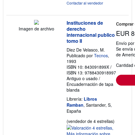
Contactar al vendedor
Instituciones de
Comprar
derecho
Imagen de archivo
EUR 8
internacional publico
tomo II
Envío po
Se envía 
Diez De Velasco, M.
de Ameri
Publicado por
Tecnos
,
1993
Cantidad 
ISBN 10: 843091899X
/
ISBN 13: 9788430918997
Antiguo o usado
/
Encuadernación de tapa
blanda
Librería:
Libros
Ramban
, Santander, S,
España
Calificació
(vendedor de 4 estrellas)
del
vendedor: