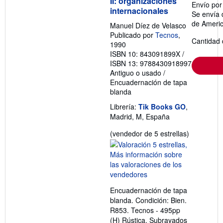
II: organizaciones
Envío po
internacionales
Se envía 
de Ameri
Manuel Díez de Velasco
Publicado por
Tecnos
,
Cantidad 
1990
ISBN 10: 843091899X
/
ISBN 13: 9788430918997
Antiguo o usado
/
Encuadernación de tapa
blanda
Librería:
Tik Books GO
,
Madrid, M, España
Calificació
(vendedor de 5 estrellas)
del
vendedor:
5
de
5
Encuadernación de tapa
estrellas
blanda. Condición: Bien.
R853. Tecnos - 495pp
(H) Rústica. Subrayados