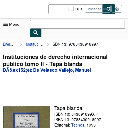
Pasar al contenido principal
IberLibro.com
EUR
Iniciar sesión
Preferencias
de
compra
Menú
del
sitio.
DÃ&#x152;ez De Velasco Vallejo, Manuel
Instituciones de derecho internacional publico tomo II
ISBN 13: 9788430918997
Mi cuenta
Consultar mis pedidos
Instituciones de derecho internacional
publico tomo II - Tapa blanda
Cerrar sesión
DÃ&#x152;ez De Velasco Vallejo, Manuel
Búsqueda avanzada
Colecciones
Libros antiguos
Arte y coleccionismo
Tapa blanda
ISBN 10: 843091899X
Vendedores
ISBN 13: 9788430918997
Comenzar a vender
Editorial:
Tecnos
,
1993