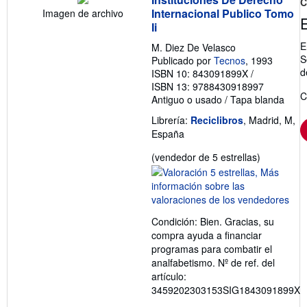
C
Internacional Publico Tomo
Imagen de archivo
Ii
E
M. Diez De Velasco
S
Publicado por
Tecnos
, 1993
d
ISBN 10: 843091899X
/
ISBN 13: 9788430918997
C
Antiguo o usado
/
Tapa blanda
Librería:
Reciclibros
, Madrid, M,
España
Calificació
(vendedor de 5 estrellas)
del
vendedor:
5
de
Condición: Bien. Gracias, su
5
compra ayuda a financiar
estrellas
programas para combatir el
analfabetismo.
Nº de ref. del
artículo:
3459202303153SIG1843091899X