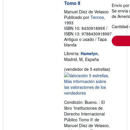
b
Tomo II
Envío po
r
Se envía 
e
Manuel Díez de Velasco
l
de Ameri
Publicado por
Tecnos
,
a
1993
s
Cantidad 
ISBN 10: 843091899X
/
t
a
ISBN 13: 9788430918997
r
Antiguo o usado
/
Tapa
i
blanda
f
a
Librería:
Hamelyn
,
s
d
Madrid, M, España
e
e
Calificació
(vendedor de 5 estrellas)
n
del
v
vendedor:
í
o
5
de
5
Condición: Bueno. : El
estrellas
libro 'Instituciones de
Derecho Internacional
Público Tomo II' de
Manuel Díez de Velasco,