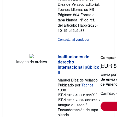
Díez de Velasco Editorial:
Tecnos Idioma: es-ES
Páginas: 504 Formato:
tapa blanda.
Nº de ref.
del artículo: Happ-2025-
10-15-c42c2c33
Contactar al vendedor
Instituciones de
Comprar
derecho
Imagen de archivo
EUR 8
internacional público,
II
Envío po
Se envía 
Manuel Díez de Velasco
de Ameri
Publicado por
Tecnos
,
1990
Cantidad 
ISBN 10: 843091899X
/
ISBN 13: 9788430918997
Antiguo o usado
/
Encuadernación de tapa
blanda