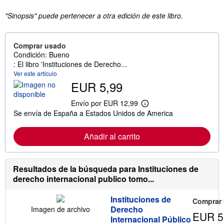
"Sinopsis" puede pertenecer a otra edición de este libro.
Comprar usado
Condición: Bueno
: El libro 'Instituciones de Derecho...
Ver este artículo
EUR 5,99
Envío por EUR 12,99
M
Se envía de España a Estados Unidos de America
á
s
i
Añadir al carrito
n
f
o
r
m
Resultados de la búsqueda para Instituciones de
a
derecho internacional publico tomo...
c
i
ó
Instituciones de
Comprar
n
Derecho
Imagen de archivo
s
EUR 5
Internacional Público
o