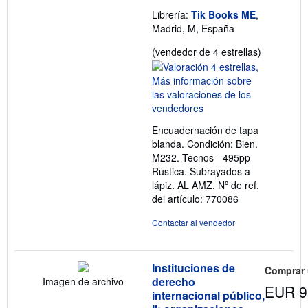
Librería:
Tik Books ME
,
Madrid, M, España
Calificació
(vendedor de 4 estrellas)
del
vendedor:
4
de
5
Encuadernación de tapa
estrellas
blanda. Condición: Bien.
M232. Tecnos - 495pp
Rústica. Subrayados a
lápiz. AL AMZ.
Nº de ref.
del artículo: 770086
Contactar al vendedor
Instituciones de
Comprar
derecho
Imagen de archivo
EUR 9
internacional público,