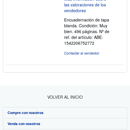
4
de
5
Encuadernación de tapa
estrellas
blanda. Condición: Muy
bien. 496 páginas.
Nº de
ref. del artículo: ABE-
1542206752772
Contactar al vendedor
VOLVER AL INICIO
Compre con nosotros
Venda con nosotros
Búsqueda avanzada