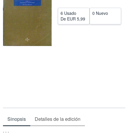
Ayuda
6 Usado
0 Nuevo
CERRAR
De
EUR 5,99
Sinopsis
Detalles de la edición
Sinopsis
. . .