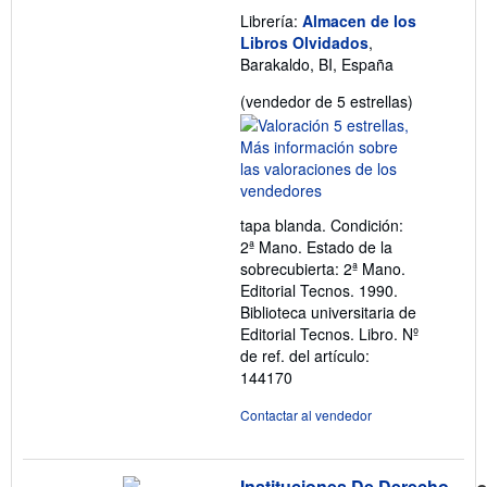
Librería:
Almacen de los
Libros Olvidados
,
Barakaldo, BI, España
Calificació
(vendedor de 5 estrellas)
del
vendedor:
5
de
5
tapa blanda. Condición:
estrellas
2ª Mano. Estado de la
sobrecubierta: 2ª Mano.
Editorial Tecnos. 1990.
Biblioteca universitaria de
Editorial Tecnos. Libro.
Nº
de ref. del artículo:
144170
Contactar al vendedor
Instituciones De Derecho