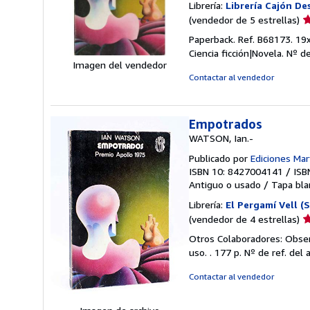
Librería:
Librería Cajón De
Ca
(vendedor de 5 estrellas)
d
Paperback. Ref. B68173. 19x1
v
Ciencia ficción|Novela.
Nº de
5
Imagen del vendedor
d
Contactar al vendedor
5
e
Empotrados
WATSON, Ian.-
Publicado por
Ediciones Mar
ISBN 10: 8427004141
/
ISB
Antiguo o usado
/
Tapa bla
Librería:
El Pergamí Vell (
Ca
(vendedor de 4 estrellas)
d
Otros Colaboradores: Observ
v
uso. . 177 p.
Nº de ref. del 
4
d
Contactar al vendedor
5
e