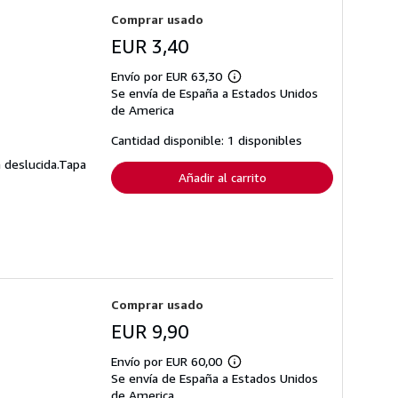
Comprar usado
EUR 3,40
Envío por EUR 63,30
Más
Se envía de España a Estados Unidos
información
sobre
de America
las
tarifas
Cantidad disponible: 1 disponibles
de
envío
 deslucida.Tapa
Añadir al carrito
Comprar usado
EUR 9,90
Envío por EUR 60,00
Más
Se envía de España a Estados Unidos
información
sobre
de America