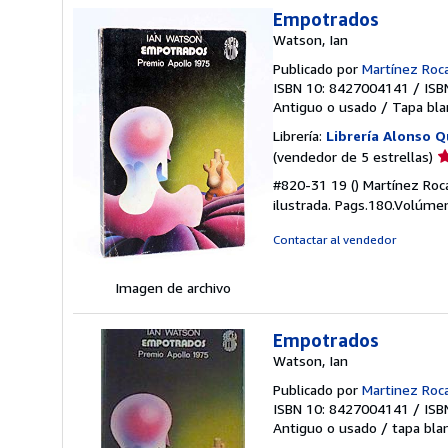
Empotrados
Watson, Ian
Publicado por
Martínez Roca
ISBN 10: 8427004141
/
ISB
Antiguo o usado
/
Tapa bla
Librería:
Librería Alonso Q
Ca
(vendedor de 5 estrellas)
d
#820-31 19 () Martínez Roc
v
ilustrada. Pags.180.Volúme
5
d
Contactar al vendedor
5
e
Imagen de archivo
Empotrados
Watson, Ian
Publicado por
Martinez Roc
ISBN 10: 8427004141
/
ISB
Antiguo o usado
/
tapa bla