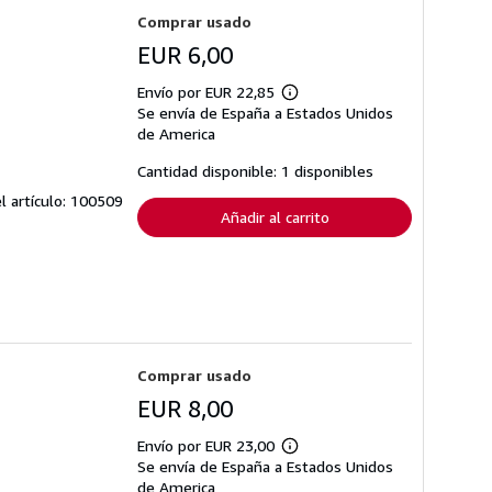
Comprar usado
EUR 6,00
Envío por EUR 22,85
Más
Se envía de España a Estados Unidos
información
sobre
de America
las
tarifas
Cantidad disponible: 1 disponibles
de
envío
el artículo: 100509
Añadir al carrito
Comprar usado
EUR 8,00
Envío por EUR 23,00
Más
Se envía de España a Estados Unidos
información
sobre
de America