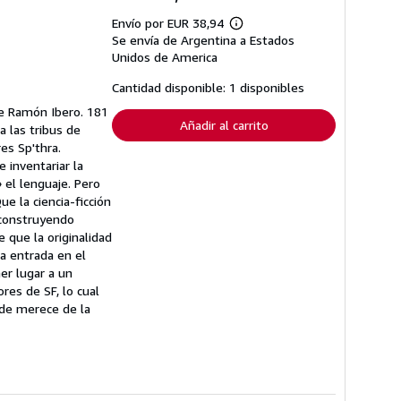
Envío por EUR 38,94
Más
Se envía de Argentina a Estados
información
sobre
Unidos de America
las
tarifas
Cantidad disponible: 1 disponibles
de
envío
de Ramón Ibero. 181
Añadir al carrito
a las tribus de
es Sp'thra.
e inventariar la
 el lenguaje. Pero
ue la ciencia-ficción
, construyendo
 que la originalidad
a entrada en el
er lugar a un
res de SF, lo cual
de merece de la