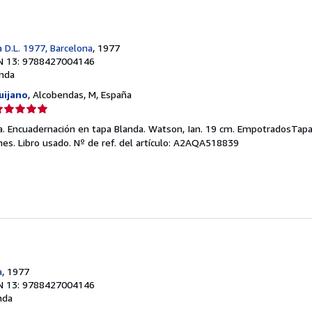
 D.L. 1977, Barcelona
, 1977
N 13: 9788427004146
nda
uijano
, Alcobendas, M, España
lificación
el
a. Encuadernación en tapa Blanda. Watson, Ian. 19 cm. EmpotradosTapa
endedor:
nes. Libro usado.
Nº de ref. del artículo: A2AQA518839
e
strellas
a
, 1977
N 13: 9788427004146
nda