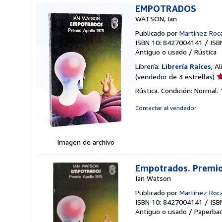
EMPOTRADOS
WATSON, Ian
Publicado por
Martínez Roca
ISBN 10: 8427004141
/
ISB
Antiguo o usado
/
Rústica
Librería:
Librería Raíces
, A
Ca
(vendedor de 3 estrellas)
d
Rústica. Condición: Normal.
v
3
Contactar al vendedor
d
5
e
Imagen de archivo
Empotrados. Premio
Ian Watson
Publicado por
Martínez Roc
ISBN 10: 8427004141
/
ISB
Antiguo o usado
/
Paperba