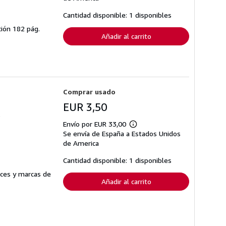
las
tarifas
Cantidad disponible: 1 disponibles
de
envío
ción 182 pág.
Añadir al carrito
Comprar usado
EUR 3,50
3
Envío por EUR 33,00
Más
Se envía de España a Estados Unidos
información
sobre
de America
las
tarifas
Cantidad disponible: 1 disponibles
de
envío
oces y marcas de
Añadir al carrito