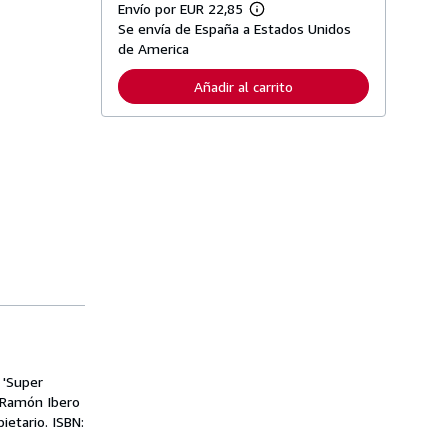
Envío por EUR 22,85
M
Se envía de España a Estados Unidos
á
s
de America
i
n
Añadir al carrito
f
o
r
m
a
c
i
ó
n
s
o
b
r
e
l
a
s
t
a
r
 'Super
i
e Ramón Ibero
f
a
ietario. ISBN:
s