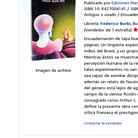
Publicado por
Ediciones Mar
ISBN 10: 8427004141
/
ISB
Antiguo o usado
/
Encuader
Librería:
Federico Burki
, B
Ca
(Vendedor de 1 estrella)
de
Encuadernación de tapa blan
ve
páginas. Un lingüista espec
1
indios del Brasil, y un grup
de
Mientras éstos se muestran i
5
percepción humana de la rea
es
tales experimentos no van si
Imagen de archivo
sea capaz de asimilar discip
además un relato de fascina
del género está lejos de ag
campo de la ciencia-ficción
consagrado como Arthur C. C
define la presente obra c
crítica francesa el prestigi
Contactar al vendedor