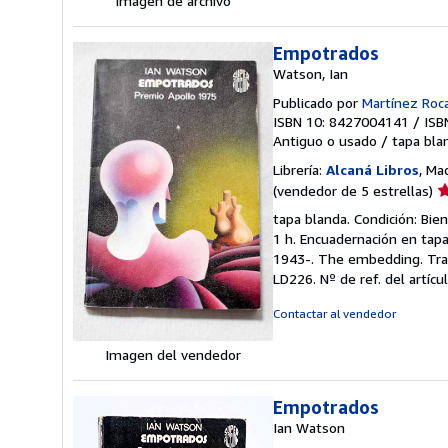
Imagen de archivo
Empotrados
Watson, Ian
Publicado por
Martínez Roca
ISBN 10: 8427004141
/
ISB
Antiguo o usado
/
tapa bla
Librería:
Alcaná Libros
, Ma
Ca
(vendedor de 5 estrellas)
d
tapa blanda. Condición: Bie
v
1 h. Encuadernación en tapa 
5
1943-. The embedding. Trad
d
LD226.
Nº de ref. del artíc
5
e
Contactar al vendedor
Imagen del vendedor
Empotrados
Ian Watson