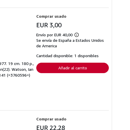
Comprar usado
EUR 3,00
Envío por EUR 40,00
Más
Se envía de España a Estados Unidos
información
sobre
de America
las
tarifas
Cantidad disponible: 1 disponibles
de
envío
977. 19 cm. 180 p.,
Añadir al carrito
on(22). Watson, Ian
4141 (=3760596=)
Comprar usado
EUR 22,28