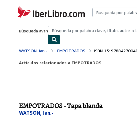
Pasar al contenido principal
IberLibro.com
Búsqueda avanzada
Colecciones
Libros antiguos
Arte y colecc
WATSON, Ian.-
EMPOTRADOS
ISBN 13: 9788427004
Artículos relacionados a EMPOTRADOS
EMPOTRADOS - Tapa blanda
WATSON, Ian.-