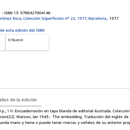
ISBN 13: 9788427004146
rtínez Roca, Colección Súperficción nº 22, 1977, Barcelona.
,
1977
 de esta edición del ISBN
0 Nuevo
lles de la edición
 p., 1 h. Encuadernación en tapa blanda de editorial ilustrada. Colección
eccion(22). Watson, Ian 1943-. The embedding. Traducción del inglés d
egunda mano y tiene o puede tener marcas y señales de su anterior prop