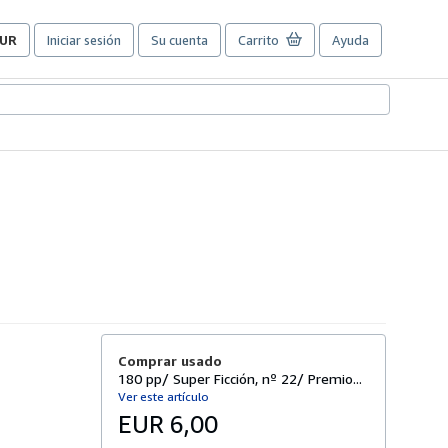
UR
Iniciar sesión
Su cuenta
Carrito
Ayuda
referencias
e
ompra
el
itio.
Comprar usado
180 pp/ Super Ficción, nº 22/ Premio...
Ver este artículo
EUR 6,00