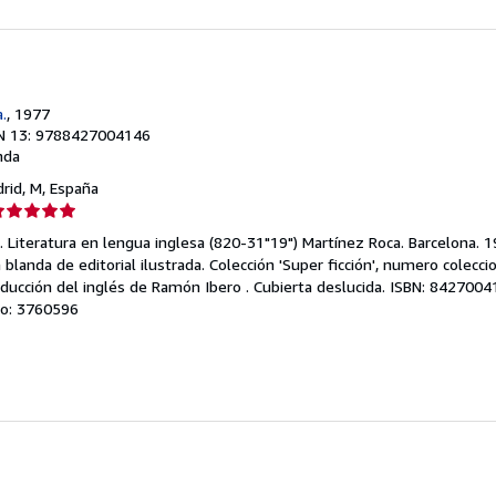
.
, 1977
N 13: 9788427004146
nda
drid, M, España
lificación
el
n. Literatura en lengua inglesa (820-31"19") Martínez Roca. Barcelona. 1
endedor:
blanda de editorial ilustrada. Colección 'Super ficción', numero colecci
ucción del inglés de Ramón Ibero . Cubierta deslucida. ISBN: 842700
e
ulo: 3760596
strellas