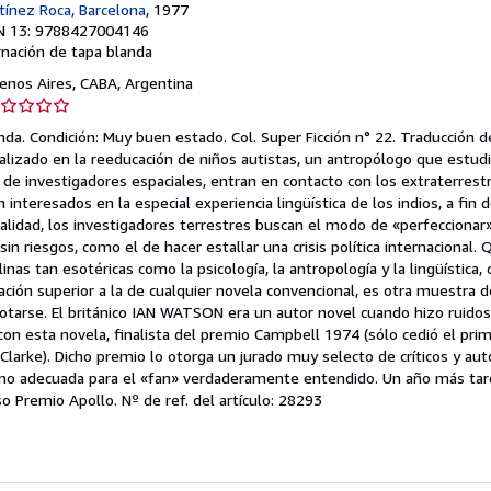
tínez Roca, Barcelona
, 1977
N 13: 9788427004146
nación de tapa blanda
uenos Aires, CABA, Argentina
lificación
l
da. Condición: Muy buen estado. Col. Super Ficción n° 22. Traducción 
ndedor:
ializado en la reeducación de niños autistas, un antropólogo que estudi
o de investigadores espaciales, entran en contacto con los extraterrestr
nteresados en la especial experiencia lingüística de los indios, a fin d
lidad, los investigadores terrestres buscan el modo de «perfeccionar»
trellas
n riesgos, como el de hacer estallar una crisis política internacional. Q
linas tan esotéricas como la psicología, la antropología y la lingüística
ción superior a la de cualquier novela convencional, es otra muestra de
otarse. El británico IAN WATSON era un autor novel cuando hizo ruidos
 con esta novela, finalista del premio Campbell 1974 (sólo cedió el prim
larke). Dicho premio lo otorga un jurado muy selecto de críticos y auto
omo adecuada para el «fan» verdaderamente entendido. Un año más tar
oso Premio Apollo.
Nº de ref. del artículo: 28293