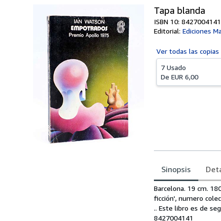
Tapa blanda
ISBN 10: 8427004141
Editorial:
Ediciones Ma
Ver todas las
copias
7 Usado
De
EUR 6,00
Sinopsis
Deta
Sinopsis
Barcelona. 19 cm. 180
ficción', numero col
.. Este libro es de s
8427004141