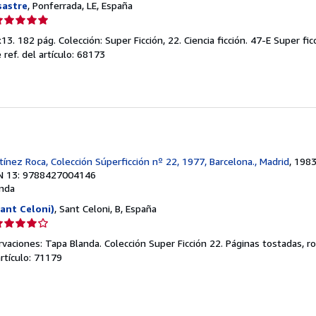
sastre
, Ponferrada, LE, España
lificación
el
3. 182 pág. Colección: Super Ficción, 22. Ciencia ficción. 47-E Super fic
endedor:
 ref. del artículo: 68173
e
strellas
tínez Roca, Colección Súperficción nº 22, 1977, Barcelona., Madrid
, 198
N 13: 9788427004146
nda
Sant Celoni)
, Sant Celoni, B, España
lificación
el
aciones: Tapa Blanda. Colección Super Ficción 22. Páginas tostadas, r
endedor:
artículo: 71179
e
strellas