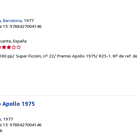
, Barcelona
, 1977
N 13: 9788427004146
licante, España
lificación
el
 180 pp/ Super Ficción, nº 22/ Premio Apollo 1975/ R25-1.
Nº de ref. d
endedor:
e
strellas
 Apollo 1975
a
, 1977
N 13: 9788427004146
ck