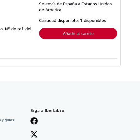
Se envía de España a Estados Unidos
información
sobre
de America
las
tarifas
Cantidad disponible: 1 disponibles
de
envío
mo.
Nº de ref. del
Añadir al carrito
Siga a IberLibro
 y guías