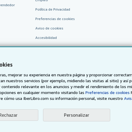
vendedor
Política de Privacidad
Preferencias de cookies
Aviso de cookies
Accesibilidad
okies
as, mejorar su experiencia en nuestra página y proporcionar correcta
n nuestros servicios (por ejemplo, midiendo las visitas al sitio) y así 
 contenido relevante en los anuncios y medir el rendimiento de los mi
AbeBooks.de
AbeBooks.fr
AbeBooks.it
AbeBooks Aus/
opciones en cualquier momento visitando las
Preferencias de cookies
e cómo usa IberLibro.com su información personal, visite nuestro
Avis
BookFinder.com
Encuentre cualquier libro al mejor precio
Personalizar
Rechazar
eb, usted confirma que ha leído, entendido y acepta
los términos y condiciones g
96 - 2026 AbeBooks Inc. & AbeBooks Europe GmbH. Todos los derechos reserv