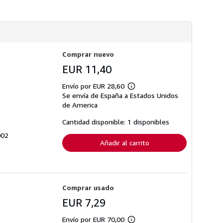
n
s
s
d
o
e
b
e
r
n
e
v
l
í
a
Comprar nuevo
o
s
EUR 11,40
t
a
r
Envío por EUR 28,60
Más
i
Se envía de España a Estados Unidos
información
f
sobre
de America
a
las
s
tarifas
d
Cantidad disponible: 1 disponibles
de
e
envío
e
002
n
Añadir al carrito
v
í
o
Comprar usado
EUR 7,29
Envío por EUR 70,00
Más