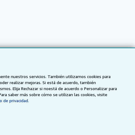
mente nuestros servicios. También utilizamos cookies para
poder realizar mejoras. Si está de acuerdo, también
smos. Elija Rechazar si noestá de acuerdo o Personalizar para
NZ
AbeBooks.ca
ZVAB.com
Para saber más sobre cómo se utilizan las cookies, visite
o de privacidad.
enerales de utilización
.
ados.