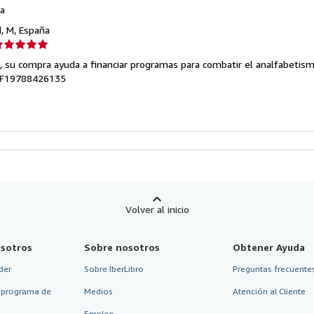
a
d, M, España
lificación
el
s, su compra ayuda a financiar programas para combatir el analfabetis
endedor:
EF19788426135
e
strellas
Volver al inicio
sotros
Sobre nosotros
Obtener Ayuda
der
Sobre IberLibro
Preguntas frecuentes
 programa de
Medios
Atención al Cliente
Empleo