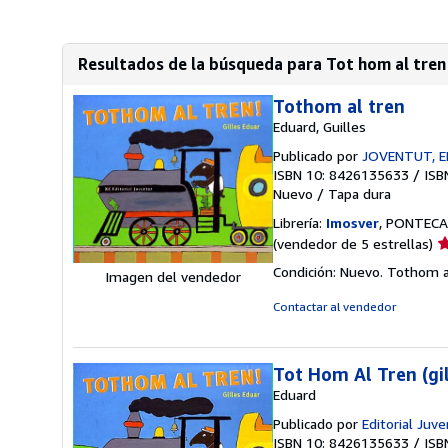
Resultados de la búsqueda para Tot hom al tre
Tothom al tren
Eduard, Guilles
Publicado por
JOVENTUT, E
ISBN 10: 8426135633
/
ISB
Nuevo
/
Tapa dura
Librería:
Imosver
, PONTECA
Ca
(vendedor de 5 estrellas)
d
Condición: Nuevo. Tothom al
Imagen del vendedor
v
5
Contactar al vendedor
d
5
e
Tot Hom Al Tren (gi
Eduard
Publicado por
Editorial Juve
ISBN 10: 8426135633
/
ISB