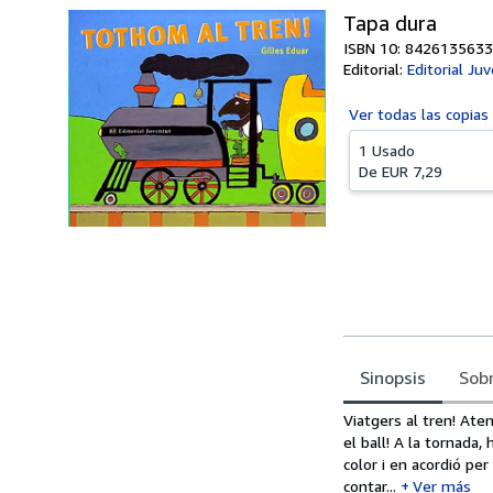
Tapa dura
ISBN 10: 8426135633
Editorial:
Editorial Juv
Ver todas las
copias
1 Usado
De
EUR 7,29
Sinopsis
Sobr
Sinopsis
Viatgers al tren! Aten
el ball! A la tornada,
color i en acordió per
contar...
Ver más