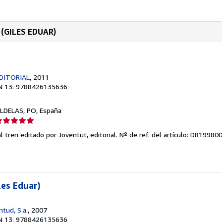
n (GILES EDUAR)
DITORIAL
, 2011
N 13: 9788426135636
LDELAS, PO, España
lificación
el
 tren editado por Joventut, editorial.
Nº de ref. del artículo: D819980
endedor:
e
strellas
les Eduar)
ntud, S.a.
, 2007
N 13: 9788426135636