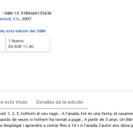
ISBN 13: 9788426135636
entud, S.A.
,
2007
 de esta edición del ISBN
1 Nuevo
De
EUR 11,40
e este título
Detalles de la edición
ció! 1, 2, 3, tothom al seu vagó... A l’anada, tot és una festa, el casamen
 hauràs de veure si tothom ha tornat a pujar... A partir de 3 anys. Un ll
 a desplegar i aprendre a contar fins a 10 • A l'anada, l'autor ens dóna 