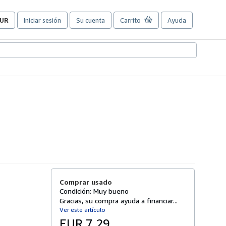
UR
Iniciar sesión
Su cuenta
Carrito
Ayuda
referencias
e
ompra
el
itio.
Comprar usado
Condición: Muy bueno
Gracias, su compra ayuda a financiar...
Ver este artículo
EUR 7,29