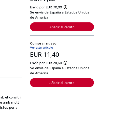
Envío por EUR 70,00
M
Se envía de España a Estados Unidos
á
s
de America
i
n
Añadir al carrito
f
o
r
m
Comprar nuevo
a
c
Ver este artículo
i
EUR 11,40
ó
n
s
Envío por EUR 28,60
M
o
Se envía de España a Estados Unidos
á
b
s
de America
r
i
e
n
l
Añadir al carrito
f
a
o
s
r
t
m
a
t, el convit i
a
r
ibre amb molt
c
i
i
pistes per a
f
ó
a