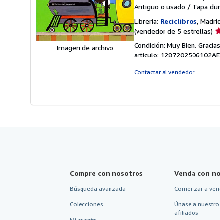
Antiguo o usado
/
Tapa dur
Librería:
Reciclibros
, Madri
Ca
(vendedor de 5 estrellas)
d
Condición: Muy Bien. Gracia
Imagen de archivo
v
artículo: 1287202506102A
5
d
Contactar al vendedor
5
e
Compre con nosotros
Venda con no
Búsqueda avanzada
Comenzar a ven
Colecciones
Únase a nuestro
afiliados
Mi cuenta