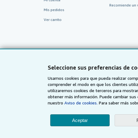
Recomiende un 
Mis pedidos
Ver carrito
Seleccione sus preferencias de co
Usamos cookies para que pueda realizar compr
comprender el modo en que los clientes utiliza
utilizaremos cookies de terceros para mostrar
AbeBooks.com
AbeBooks.co.uk
obtener más información. Puede cambiar sus 
nuestro
Aviso de cookies.
Para saber más sobr
Aceptar
Utilizando la página w
© 19