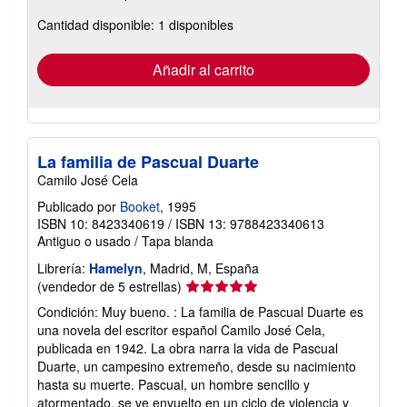
sobre
Cantidad disponible: 1 disponibles
las
tarifas
de
envío
Añadir al carrito
La familia de Pascual Duarte
Camilo José Cela
Publicado por
Booket
, 1995
ISBN 10: 8423340619
/
ISBN 13: 9788423340613
Antiguo o usado
/
Tapa blanda
Librería:
Hamelyn
, Madrid, M, España
Calificación
(vendedor de 5 estrellas)
del
Condición: Muy bueno. : La familia de Pascual Duarte es
vendedor:
una novela del escritor español Camilo José Cela,
5
publicada en 1942. La obra narra la vida de Pascual
de
Duarte, un campesino extremeño, desde su nacimiento
5
hasta su muerte. Pascual, un hombre sencillo y
estrellas
atormentado, se ve envuelto en un ciclo de violencia y