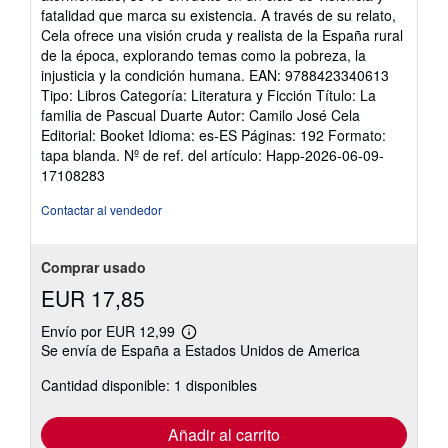
fatalidad que marca su existencia. A través de su relato,
Cela ofrece una visión cruda y realista de la España rural
de la época, explorando temas como la pobreza, la
injusticia y la condición humana. EAN: 9788423340613
Tipo: Libros Categoría: Literatura y Ficción Título: La
familia de Pascual Duarte Autor: Camilo José Cela
Editorial: Booket Idioma: es-ES Páginas: 192 Formato:
tapa blanda.
Nº de ref. del artículo: Happ-2026-06-09-
17108283
Contactar al vendedor
Comprar usado
EUR 17,85
Envío por EUR 12,99
Más
Se envía de España a Estados Unidos de America
información
sobre
Cantidad disponible: 1 disponibles
las
tarifas
de
envío
Añadir al carrito