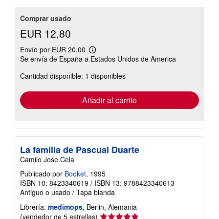
5
estrellas
Comprar usado
EUR 12,80
Envío por EUR 20,00
Más
Se envía de España a Estados Unidos de America
información
sobre
Cantidad disponible: 1 disponibles
las
tarifas
de
envío
Añadir al carrito
La familia de Pascual Duarte
Camilo Jose Cela
Publicado por
Booket
, 1995
ISBN 10: 8423340619
/
ISBN 13: 9788423340613
Antiguo o usado
/
Tapa blanda
Librería:
medimops
, Berlin, Alemania
Calificación
(vendedor de 5 estrellas)