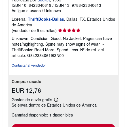
ISBN 10: 8423340619
/
ISBN 13: 9788423340613
Antiguo o usado
/
Unknown
Librería:
ThriftBooks-Dallas
, Dallas, TX, Estados Unidos
de America
Calificación
(vendedor de 5 estrellas)
del
Unknown. Condición: Good. No Jacket. Pages can have
vendedor:
notes/highlighting. Spine may show signs of wear. ~
5
ThriftBooks: Read More, Spend Less.
Nº de ref. del
de
artículo: G8423340619I3N00
5
estrellas
Contactar al vendedor
Comprar usado
EUR 12,76
Gastos de envío gratis
Más
Se envía dentro de Estados Unidos de America
información
sobre
Cantidad disponible: 1 disponibles
las
tarifas
de
envío