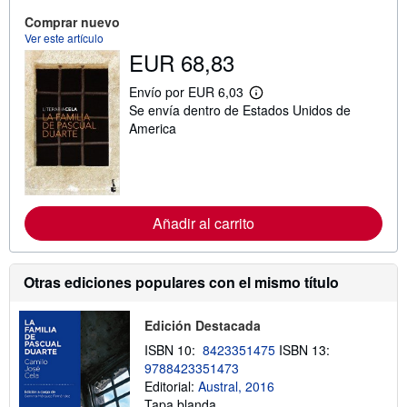
ó
n
Comprar nuevo
s
Ver este artículo
o
EUR 68,83
b
r
e
Envío por EUR 6,03
l
M
Se envía dentro de Estados Unidos de
a
á
s
s
America
t
i
a
n
r
f
i
o
f
r
a
m
s
Añadir al carrito
a
d
c
e
i
e
ó
n
n
Otras ediciones populares con el mismo título
v
s
í
o
o
b
Edición Destacada
r
e
ISBN 10:
8423351475
ISBN 13:
l
9788423351473
a
Editorial:
Austral, 2016
s
t
Tapa blanda