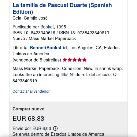
La familia de Pascual Duarte (Spanish
Edition)
Cela, Camilo José
Publicado por
Booket
, 1995
ISBN 10: 8423340619
/
ISBN 13: 9788423340613
Nuevo
/
Mass Market Paperback
Librería:
BennettBooksLtd
, Los Angeles, CA, Estados
Unidos de America
Calificación
(vendedor de 5 estrellas)
del
Mass Market Paperback. Condición: New. In shrink wrap.
vendedor:
Looks like an interesting title!
Nº de ref. del artículo: Q-
5
8423340619
de
5
Contactar al vendedor
estrellas
Comprar nuevo
EUR 68,83
Envío por EUR 6,03
Más
Se envía dentro de Estados Unidos de America
información