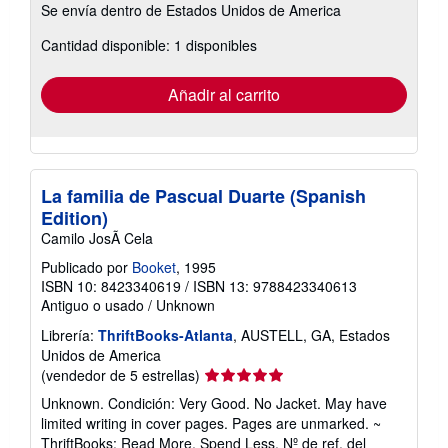
Se envía dentro de Estados Unidos de America
información
sobre
Cantidad disponible: 1 disponibles
las
tarifas
de
envío
Añadir al carrito
La familia de Pascual Duarte (Spanish
Edition)
Camilo JosÃ Cela
Publicado por
Booket
, 1995
ISBN 10: 8423340619
/
ISBN 13: 9788423340613
Antiguo o usado
/
Unknown
Librería:
ThriftBooks-Atlanta
, AUSTELL, GA, Estados
Unidos de America
Calificación
(vendedor de 5 estrellas)
del
Unknown. Condición: Very Good. No Jacket. May have
vendedor:
limited writing in cover pages. Pages are unmarked. ~
5
ThriftBooks: Read More, Spend Less.
Nº de ref. del