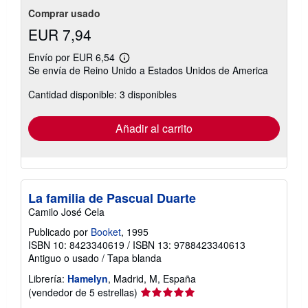
Comprar usado
EUR 7,94
Envío por EUR 6,54
Más
Se envía de Reino Unido a Estados Unidos de America
información
sobre
Cantidad disponible: 3 disponibles
las
tarifas
de
envío
Añadir al carrito
La familia de Pascual Duarte
Camilo José Cela
Publicado por
Booket
, 1995
ISBN 10: 8423340619
/
ISBN 13: 9788423340613
Antiguo o usado
/
Tapa blanda
Librería:
Hamelyn
, Madrid, M, España
Calificación
(vendedor de 5 estrellas)
del