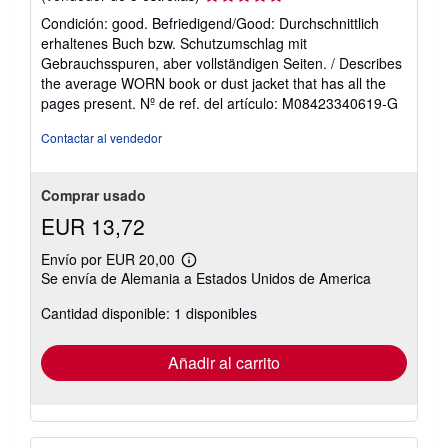
del
Condición: good. Befriedigend/Good: Durchschnittlich
vendedor:
erhaltenes Buch bzw. Schutzumschlag mit
5
Gebrauchsspuren, aber vollständigen Seiten. / Describes
de
the average WORN book or dust jacket that has all the
5
pages present.
Nº de ref. del artículo: M08423340619-G
estrellas
Contactar al vendedor
Comprar usado
EUR 13,72
Envío por EUR 20,00
Más
Se envía de Alemania a Estados Unidos de America
información
sobre
Cantidad disponible: 1 disponibles
las
tarifas
de
envío
Añadir al carrito