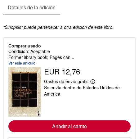
Detalles de la edición
Sinopsis
"Sinopsis" puede pertenecer a otra edición de este libro.
Comprar usado
Condición: Aceptable
Former library book; Pages can...
Ver este artículo
EUR 12,76
Gastos de envío gratis
M
Se envía dentro de Estados Unidos de
á
s
America
i
n
f
o
r
m
Añadir al carrito
a
c
i