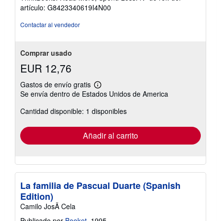
de
artículo: G8423340619I4N00
5
estrellas
Contactar al vendedor
Comprar usado
EUR 12,76
Gastos de envío gratis
Más
Se envía dentro de Estados Unidos de America
información
sobre
Cantidad disponible: 1 disponibles
las
tarifas
de
envío
Añadir al carrito
La familia de Pascual Duarte (Spanish
Edition)
Camilo JosÃ Cela
Publicado por
Booket
, 1995