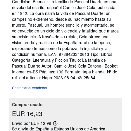
Condición: Bueno. : La familia de Pascual Duarte es una
vendedor:
novela del escritor español Camilo José Cela, publicada
5
en 1942. La obra narra la vida de Pascual Duarte, un
de
campesino extremeño, desde su nacimiento hasta su
5
muerte. Pascual, un hombre sencillo y atormentado, se
estrellas
ve envuelto en un ciclo de violencia y fatalidad que marca
su existencia. A través de su relato, Cela ofrece una
visión cruda y realista de la España rural de la época,
explorando temas como la pobreza, la injusticia y la
condición humana. EAN: 9788423340613 Tipo: Libros
Categoría: Literatura y Ficción Título: La familia de
Pascual Duarte Autor: Camilo José Cela Editorial: Booket
Idioma: es-ES Páginas: 192 Formato: tapa blanda.
Nº de
ref. del artículo: Happ-2026-08-04-e2e25d84
Contactar al vendedor
Comprar usado
EUR 16,23
Envío por EUR 12,99
Más
Se envía de España a Estados Unidos de America
información