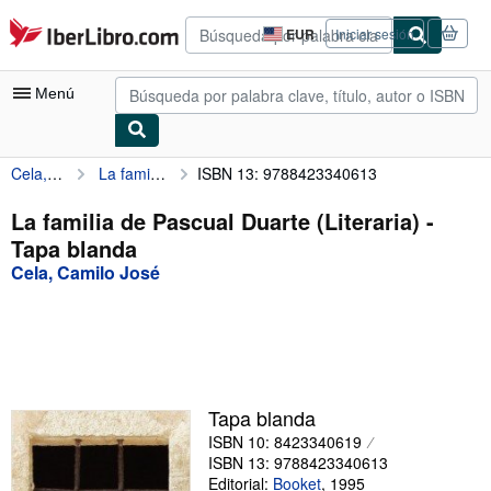
Pasar al contenido principal
IberLibro.com
EUR
Iniciar sesión
Preferencias
de
compra
Menú
del
sitio.
Cela, Camilo José
La familia de Pascual Duarte (Literaria)
ISBN 13: 9788423340613
Mi cuenta
Consultar mis pedidos
La familia de Pascual Duarte (Literaria) -
Tapa blanda
Búsqueda avanzada
Cela, Camilo José
Colecciones
Libros antiguos
Arte y coleccionismo
Vendedores
Tapa blanda
ISBN 10: 8423340619
Comenzar a vender
ISBN 13: 9788423340613
Ayuda
Editorial:
Booket
,
1995