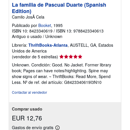
La familia de Pascual Duarte (Spanish
Edition)
Camilo JosÃ Cela
Publicado por
Booket
, 1995
ISBN 10: 8423340619
/
ISBN 13: 9788423340613
Antiguo o usado
/
Unknown
Librería:
ThriftBooks-Atlanta
, AUSTELL, GA, Estados
Unidos de America
Calificación
(vendedor de 5 estrellas)
del
Unknown. Condición: Good. No Jacket. Former library
vendedor:
book; Pages can have notes/highlighting. Spine may
5
show signs of wear. ~ ThriftBooks: Read More, Spend
de
Less.
Nº de ref. del artículo: G8423340619I3N10
5
estrellas
Contactar al vendedor
Comprar usado
EUR 12,76
Gastos de envío gratis
Más