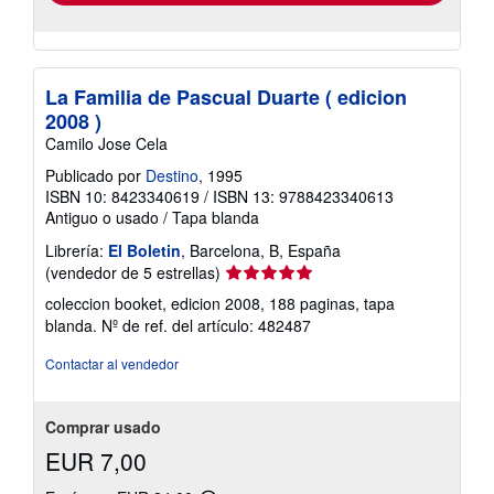
La Familia de Pascual Duarte ( edicion
2008 )
Camilo Jose Cela
Publicado por
Destino
, 1995
ISBN 10: 8423340619
/
ISBN 13: 9788423340613
Antiguo o usado
/
Tapa blanda
Librería:
El Boletin
, Barcelona, B, España
Calificación
(vendedor de 5 estrellas)
del
coleccion booket, edicion 2008, 188 paginas, tapa
vendedor:
blanda.
Nº de ref. del artículo: 482487
5
de
Contactar al vendedor
5
estrellas
Comprar usado
EUR 7,00