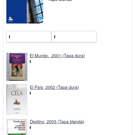
a
r
i
f
a
s
d
e
e
n
v
í
El Mundo., 2001 (Tapa dura)
o
El País, 2002 (Tapa dura)
Destino, 2003 (Tapa blanda)