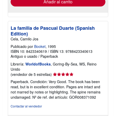
Añadir al carrito
La familia de Pascual Duarte (Spanish
Edition)
Cela, Camilo Jos
Publicado por
Booket
, 1995
ISBN 10: 8423340619
/
ISBN 13: 9788423340613
Antiguo o usado
/
Paperback
Librería:
WorldofBooks
, Goring-By-Sea, WS, Reino
Unido
Calificación
(vendedor de 5 estrellas)
del
Paperback. Condición: Very Good. The book has been
vendedor:
read, but is in excellent condition. Pages are intact and
5
not marred by notes or highlighting. The spine remains
de
undamaged.
Nº de ref. del artículo: GOR008371092
5
estrellas
Contactar al vendedor