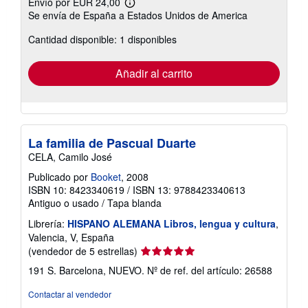
Envío por EUR 24,00
Más
Se envía de España a Estados Unidos de America
información
sobre
Cantidad disponible: 1 disponibles
las
tarifas
de
envío
Añadir al carrito
La familia de Pascual Duarte
CELA, Camilo José
Publicado por
Booket
, 2008
ISBN 10: 8423340619
/
ISBN 13: 9788423340613
Antiguo o usado
/
Tapa blanda
Librería:
HISPANO ALEMANA Libros, lengua y cultura
,
Valencia, V, España
Calificación
(vendedor de 5 estrellas)
del
191 S. Barcelona, NUEVO.
Nº de ref. del artículo: 26588
vendedor:
5
Contactar al vendedor
de