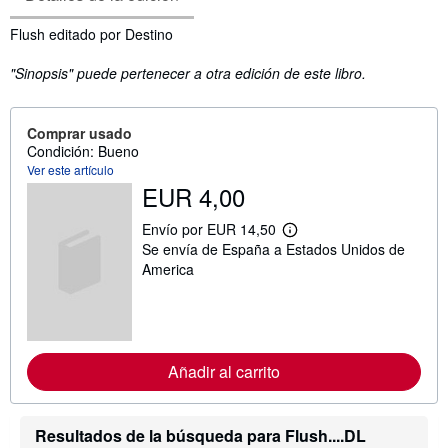
Sinopsis
Flush editado por Destino
"Sinopsis" puede pertenecer a otra edición de este libro.
Comprar usado
Condición: Bueno
Ver este artículo
EUR 4,00
Envío por EUR 14,50
M
Se envía de España a Estados Unidos de
á
s
America
i
n
f
o
r
m
Añadir al carrito
a
c
i
ó
Resultados de la búsqueda para Flush....DL
n
s