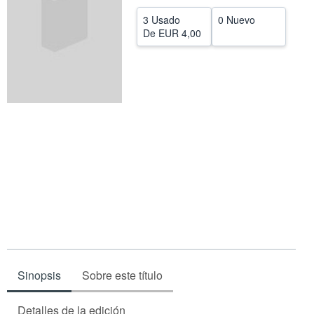
CERRAR
3 Usado
0 Nuevo
De
EUR 4,00
Sinopsis
Sobre este título
Detalles de la edición