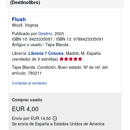
(Destinolibro)
o
b
r
e
Flush
l
Woolf, Virginia
a
s
Publicado por
Destino
, 2003
t
ISBN 10: 8423335097
/
ISBN 13: 9788423335091
a
r
Antiguo o usado
/
Tapa Blanda
i
f
Librería:
Librería 7 Colores
, Madrid, M, España
a
Calificación
(vendedor de 5 estrellas)
s
del
d
Tapa Blanda. Condición: Buen estado.
Nº de ref. del
e
vendedor:
artículo: 780211
e
5
n
de
v
Contactar al vendedor
í
5
o
estrellas
Comprar usado
EUR 4,00
Envío por EUR 14,50
Más
Se envía de España a Estados Unidos de America
información
sobre