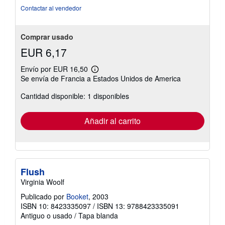
Contactar al vendedor
Comprar usado
EUR 6,17
Envío por EUR 16,50
Más
Se envía de Francia a Estados Unidos de America
información
sobre
Cantidad disponible: 1 disponibles
las
tarifas
de
envío
Añadir al carrito
Flush
Virginia Woolf
Publicado por
Booket
, 2003
ISBN 10: 8423335097
/
ISBN 13: 9788423335091
Antiguo o usado
/
Tapa blanda