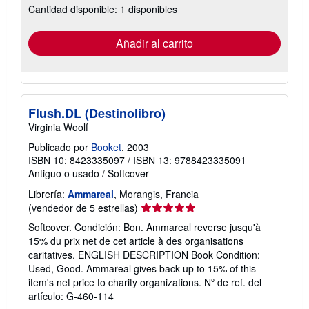
Cantidad disponible: 1 disponibles
las
tarifas
de
envío
Añadir al carrito
Flush.DL (Destinolibro)
Virginia Woolf
Publicado por
Booket
, 2003
ISBN 10: 8423335097
/
ISBN 13: 9788423335091
Antiguo o usado
/
Softcover
Librería:
Ammareal
, Morangis, Francia
Calificación
(vendedor de 5 estrellas)
del
Softcover. Condición: Bon. Ammareal reverse jusqu'à
vendedor:
15% du prix net de cet article à des organisations
5
caritatives. ENGLISH DESCRIPTION Book Condition:
de
Used, Good. Ammareal gives back up to 15% of this
5
item's net price to charity organizations.
Nº de ref. del
estrellas
artículo: G-460-114