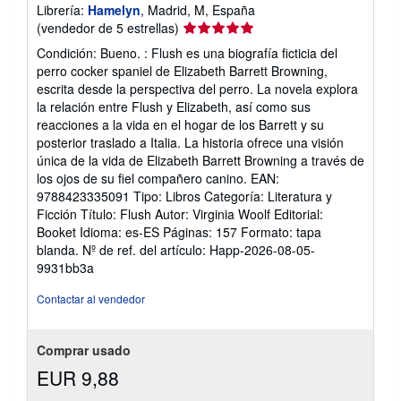
Librería:
Hamelyn
, Madrid, M, España
Calificación
(vendedor de 5 estrellas)
del
Condición: Bueno. : Flush es una biografía ficticia del
vendedor:
perro cocker spaniel de Elizabeth Barrett Browning,
5
escrita desde la perspectiva del perro. La novela explora
de
la relación entre Flush y Elizabeth, así como sus
5
reacciones a la vida en el hogar de los Barrett y su
estrellas
posterior traslado a Italia. La historia ofrece una visión
única de la vida de Elizabeth Barrett Browning a través de
los ojos de su fiel compañero canino. EAN:
9788423335091 Tipo: Libros Categoría: Literatura y
Ficción Título: Flush Autor: Virginia Woolf Editorial:
Booket Idioma: es-ES Páginas: 157 Formato: tapa
blanda.
Nº de ref. del artículo: Happ-2026-08-05-
9931bb3a
Contactar al vendedor
Comprar usado
EUR 9,88