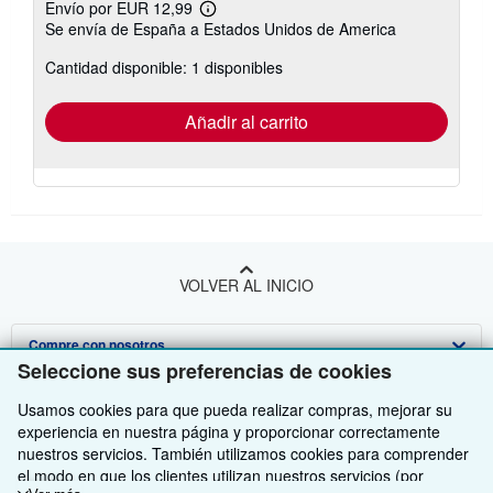
Envío por EUR 12,99
Más
Se envía de España a Estados Unidos de America
información
sobre
Cantidad disponible: 1 disponibles
las
tarifas
de
envío
Añadir al carrito
VOLVER AL INICIO
Compre con nosotros
Seleccione sus preferencias de cookies
Venda con nosotros
Búsqueda avanzada
Usamos cookies para que pueda realizar compras, mejorar su
Sobre nosotros
Colecciones
Comenzar a vender
experiencia en nuestra página y proporcionar correctamente
nuestros servicios. También utilizamos cookies para comprender
Obtener Ayuda
Mi cuenta
Únase a nuestro programa de afiliados
Sobre IberLibro
el modo en que los clientes utilizan nuestros servicios (por