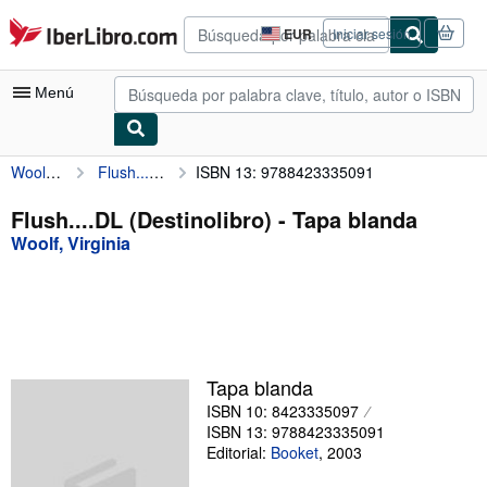
Pasar al contenido principal
IberLibro.com
EUR
Iniciar sesión
Preferencias
de
compra
Menú
del
sitio.
Woolf, Virginia
Flush....DL (Destinolibro)
ISBN 13: 9788423335091
Mi cuenta
Consultar mis pedidos
Flush....DL (Destinolibro) - Tapa blanda
Woolf, Virginia
Búsqueda avanzada
Colecciones
Libros antiguos
Arte y coleccionismo
Tapa blanda
Vendedores
ISBN 10: 8423335097
ISBN 13: 9788423335091
Comenzar a vender
Editorial:
Booket
,
2003
Ayuda