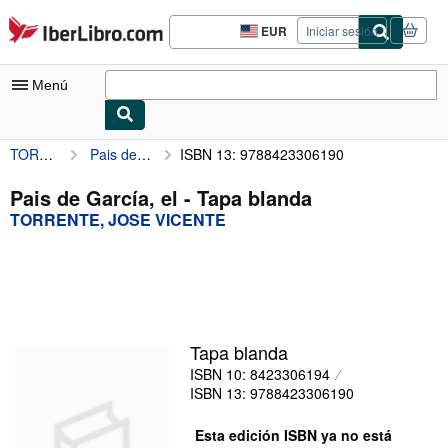
Pasar al contenido principal
IberLibro.com
EUR
Iniciar sesión
Preferencias
de
compra
Menú
del
sitio.
TORRENTE, JOSE VICENTE
Pais de García, el
ISBN 13: 9788423306190
Mi cuenta
Consultar mis pedidos
Pais de García, el - Tapa blanda
TORRENTE, JOSE VICENTE
Búsqueda avanzada
Colecciones
Libros antiguos
Arte y coleccionismo
Tapa blanda
Vendedores
ISBN 10: 8423306194
ISBN 13: 9788423306190
Comenzar a vender
Esta edición ISBN ya no está
Ayuda