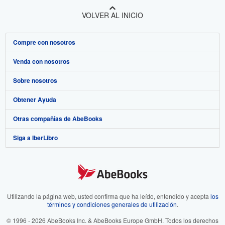
VOLVER AL INICIO
Compre con nosotros
Venda con nosotros
Búsqueda avanzada
Sobre nosotros
Colecciones
Comenzar a vender
Obtener Ayuda
Mi cuenta
Únase a nuestro programa de afiliados
Sobre IberLibro
Otras compañías de AbeBooks
Mis pedidos
Recomiende un vendedor
Medios
Preguntas frecuentes y guías
Siga a IberLibro
Ver carrito
Empleo
Atención al Cliente
AbeBooks.com
Política de Privacidad
AbeBooks.co.uk
Preferencias de cookies
AbeBooks.de
Aviso de cookies
AbeBooks.fr
Utilizando la página web, usted confirma que ha leído, entendido y acepta
los
términos y condiciones generales de utilización
.
Accesibilidad
AbeBooks.it
© 1996 - 2026 AbeBooks Inc. & AbeBooks Europe GmbH. Todos los derechos