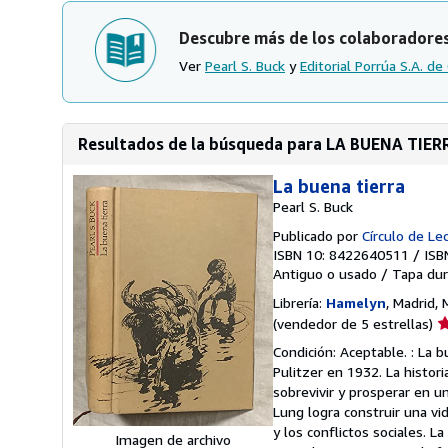
Descubre más de los colaboradore
Ver
Pearl S. Buck
y
Editorial Porrúa S.A. de 
Resultados de la búsqueda para LA BUENA TIER
La buena tierra
Pearl S. Buck
Publicado por
Círculo de Le
ISBN 10: 8422640511
/
ISB
Antiguo o usado
/
Tapa dur
Librería:
Hamelyn
, Madrid,
Ca
(vendedor de 5 estrellas)
d
Condición: Aceptable. : La 
v
Pulitzer en 1932. La histor
5
sobrevivir y prosperar en u
d
Lung logra construir una v
5
y los conflictos sociales. 
Imagen de archivo
e