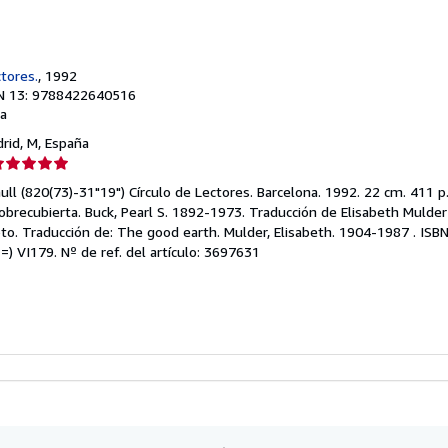
ctores.
, 1992
N 13: 9788422640516
a
drid, M, España
lificación
el
 null (820(73)-31"19") Círculo de Lectores. Barcelona. 1992. 22 cm. 411 
endedor:
sobrecubierta. Buck, Pearl S. 1892-1973. Traducción de Elisabeth Mulder
. Traducción de: The good earth. Mulder, Elisabeth. 1904-1987 . ISB
e
=) VI179.
Nº de ref. del artículo: 3697631
strellas