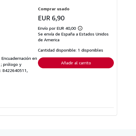
Comprar usado
EUR 6,90
Envío por EUR 40,00
Más
Se envía de España a Estados Unidos
información
sobre
de America
las
tarifas
Cantidad disponible: 1 disponibles
de
envío
p. Encuadernación en
Añadir al carrito
 ; prólogo y
N: 8422640511,