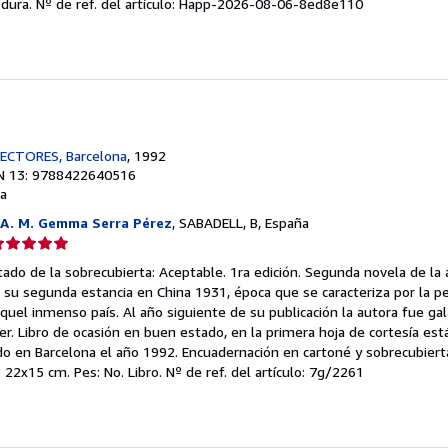
 dura.
Nº de ref. del artículo: Happ-2026-08-06-8ed8e110
ECTORES, Barcelona
, 1992
N 13: 9788422640516
a
A. M. Gemma Serra Pérez
, SABADELL, B, España
lificación
el
stado de la sobrecubierta: Aceptable. 1ra edición. Segunda novela de la 
endedor:
 su segunda estancia en China 1931, época que se caracteriza por la p
 aquel inmenso país. Al año siguiente de su publicación la autora fue g
e
er. Libro de ocasión en buen estado, en la primera hoja de cortesía est
ado en Barcelona el año 1992. Encuadernación en cartoné y sobrecubier
strellas
. 22x15 cm. Pes: No. Libro.
Nº de ref. del artículo: 7g/2261