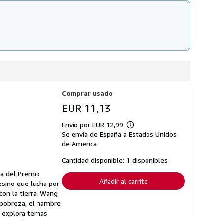
Comprar usado
EUR 11,13
Envío por EUR 12,99
Más
Se envía de España a Estados Unidos
información
sobre
de America
las
tarifas
Cantidad disponible: 1 disponibles
de
envío
ra del Premio
Añadir al carrito
pesino que lucha por
con la tierra, Wang
 pobreza, el hambre
y explora temas