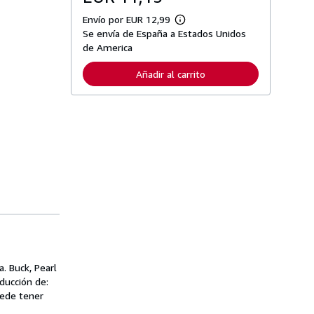
Envío por EUR 12,99
M
Se envía de España a Estados Unidos
á
s
de America
i
n
Añadir al carrito
f
o
r
m
a
c
i
ó
n
s
o
b
r
e
l
a
s
t
a
. Buck, Pearl
r
ducción de:
i
uede tener
f
a