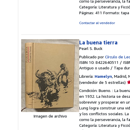
como la perseverancia, la f
Categoría: Literatura y Ficci
Páginas: 411 Formato: tapa
Contactar al vendedor
La buena tierra
Pearl S. Buck
Publicado por
Círculo de Le
ISBN 10: 8422640511
/
ISB
Antiguo o usado
/
Tapa dur
Librería:
Hamelyn
, Madrid,
Ca
(vendedor de 5 estrellas)
d
Condición: Bueno. : La buen
v
en 1932. La historia se des
5
sobrevivir y prosperar en u
d
Lung logra construir una v
5
y los conflictos sociales. 
Imagen de archivo
e
como la perseverancia, la f
Categoría: Literatura y Ficci