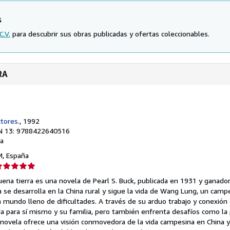
s
C.V.
para descubrir sus obras publicadas y ofertas coleccionables.
RA
ctores.
, 1992
N 13: 9788422640516
a
 M, España
lificación
el
buena tierra es una novela de Pearl S. Buck, publicada en 1931 y ganado
endedor:
ia se desarrolla en la China rural y sigue la vida de Wang Lung, un cam
n mundo lleno de dificultades. A través de su arduo trabajo y conexión 
e
ida para sí mismo y su familia, pero también enfrenta desafíos como la
La novela ofrece una visión conmovedora de la vida campesina en China 
strellas