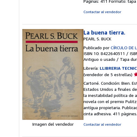
Páginas: 411 Formato: tapa
Contactar al vendedor
La buena tierra.
PEARL S. BUCK
Publicado por
CÍRCULO DE L
ISBN 10: 8422640511
/
ISB
Antiguo o usado
/
Tapa dur
Librería:
LLIBRERIA TECNIC
Ca
(vendedor de 5 estrellas)
d
Cartoné. Condición: Bien. E
v
Estados Unidos a finales de
5
la inestabilidad política de
d
novela con el premio Pulitz
5
antígua propietaria. Public
e
cinta adhesiva. 411 pàgines
Imagen del vendedor
Contactar al vendedor