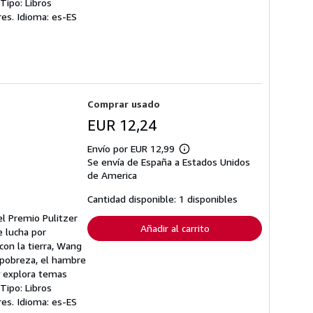
Tipo: Libros
ores. Idioma: es-ES
Comprar usado
EUR 12,24
Envío por EUR 12,99
Más
Se envía de España a Estados Unidos
información
sobre
de America
las
tarifas
Cantidad disponible: 1 disponibles
de
envío
el Premio Pulitzer
Añadir al carrito
e lucha por
con la tierra, Wang
 pobreza, el hambre
y explora temas
Tipo: Libros
ores. Idioma: es-ES