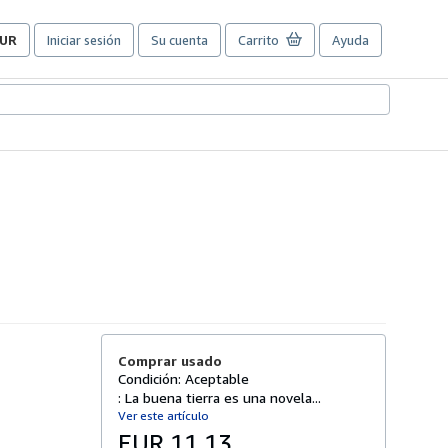
UR
Iniciar sesión
Su cuenta
Carrito
Ayuda
referencias
e
ompra
el
itio.
Comprar usado
Condición: Aceptable
: La buena tierra es una novela...
Ver este artículo
EUR 11,13