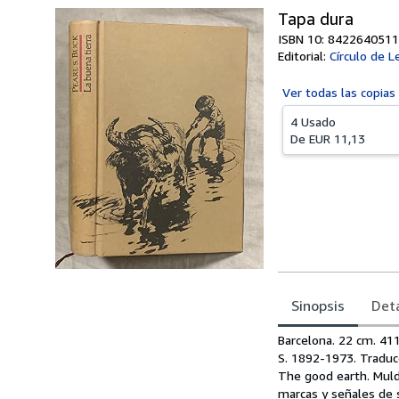
Tapa dura
ISBN 10: 8422640511
Editorial:
Círculo de L
Ver todas las
copias
4 Usado
De
EUR 11,13
Sinopsis
Deta
Sinopsis
Barcelona. 22 cm. 411
S. 1892-1973. Traduc
The good earth. Muld
marcas y señales de 