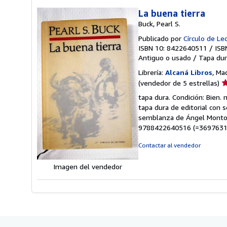
La buena tierra
Buck, Pearl S.
Publicado por
Círculo de Le
ISBN 10: 8422640511
/
ISB
Antiguo o usado
/
Tapa dur
Librería:
Alcaná Libros
, Ma
Ca
(vendedor de 5 estrellas)
d
tapa dura. Condición: Bien.
v
tapa dura de editorial con 
5
semblanza de Ángel Montoto
d
9788422640516 (=3697631
5
e
Contactar al vendedor
Imagen del vendedor