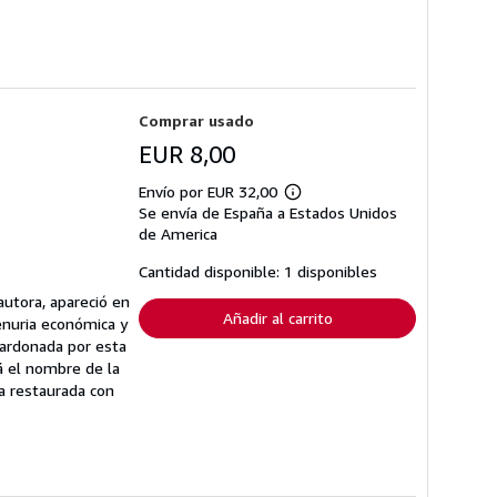
Comprar usado
EUR 8,00
Envío por EUR 32,00
Más
Se envía de España a Estados Unidos
información
sobre
de America
las
tarifas
Cantidad disponible: 1 disponibles
de
envío
autora, apareció en
Añadir al carrito
enuria económica y
alardonada por esta
á el nombre de la
ta restaurada con