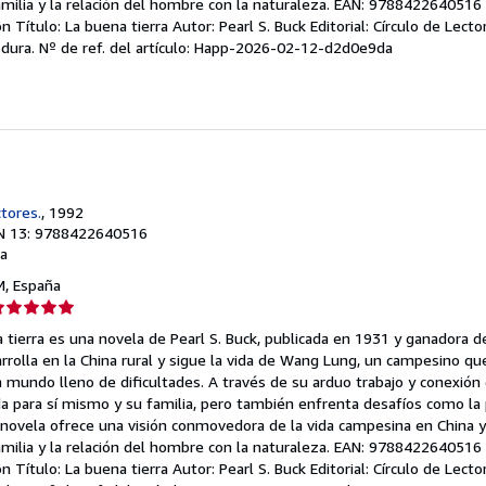
amilia y la relación del hombre con la naturaleza. EAN: 9788422640516 
ón Título: La buena tierra Autor: Pearl S. Buck Editorial: Círculo de Lect
 dura.
Nº de ref. del artículo: Happ-2026-02-12-d2d0e9da
ctores.
, 1992
N 13: 9788422640516
a
 M, España
lificación
el
a tierra es una novela de Pearl S. Buck, publicada en 1931 y ganadora d
endedor:
arrolla en la China rural y sigue la vida de Wang Lung, un campesino qu
n mundo lleno de dificultades. A través de su arduo trabajo y conexión 
e
ida para sí mismo y su familia, pero también enfrenta desafíos como la
La novela ofrece una visión conmovedora de la vida campesina en China 
strellas
amilia y la relación del hombre con la naturaleza. EAN: 9788422640516 
ón Título: La buena tierra Autor: Pearl S. Buck Editorial: Círculo de Lect