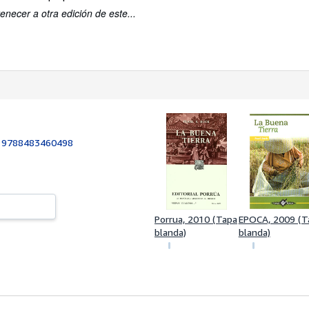
enecer a otra edición de este...
:
9788483460498
Porrua, 2010 (Tapa
EPOCA, 2009 (T
blanda)
blanda)