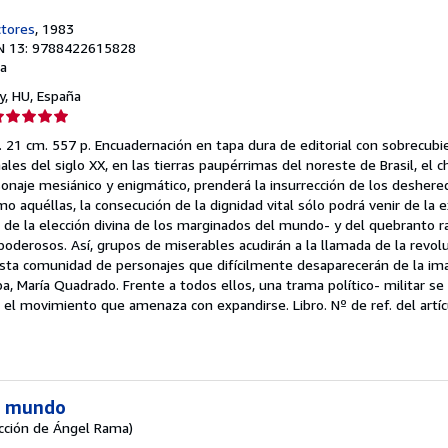
ctores
, 1983
N 13: 9788422615828
a
y, HU, España
lificación
el
 21 cm. 557 p. Encuadernación en tapa dura de editorial con sobrecubie
endedor:
les del siglo XX, en las tierras paupérrimas del noreste de Brasil, el c
onaje mesiánico y enigmático, prenderá la insurrección de los deshere
e
 aquéllas, la consecución de la dignidad vital sólo podrá venir de la ex
 de la elección divina de los marginados del mundo- y del quebranto ra
strellas
oderosos. Así, grupos de miserables acudirán a la llamada de la revol
sta comunidad de personajes que difícilmente desaparecerán de la imag
a, María Quadrado. Frente a todos ellos, una trama político- militar se 
a el movimiento que amenaza con expandirse. Libro.
Nº de ref. del art
el mundo
ucción de Ángel Rama)