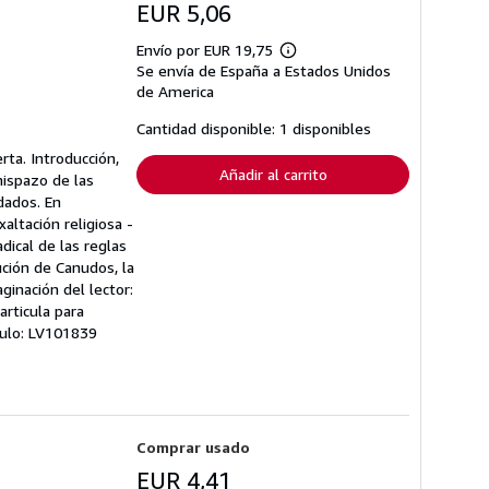
EUR 5,06
Envío por EUR 19,75
Más
Se envía de España a Estados Unidos
información
sobre
de America
las
tarifas
Cantidad disponible: 1 disponibles
de
envío
rta. Introducción,
Añadir al carrito
hispazo de las
dados. En
altación religiosa -
dical de las reglas
ución de Canudos, la
inación del lector:
articula para
ículo: LV101839
Comprar usado
EUR 4,41