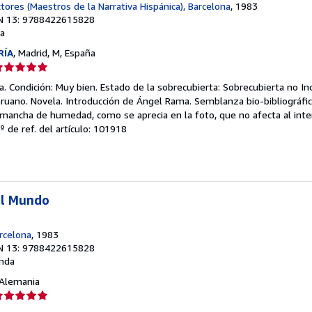
ctores (Maestros de la Narrativa Hispánica), Barcelona
, 1983
N 13: 9788422615828
a
RÍA
, Madrid, M, España
lificación
el
. Condición: Muy bien. Estado de la sobrecubierta: Sobrecubierta no Inc
endedor:
ruano. Novela. Introducción de Ángel Rama. Semblanza bio-bibliográfi
mancha de humedad, como se aprecia en la foto, que no afecta al interi
e
º de ref. del artículo: 101918
strellas
el Mundo
arcelona
, 1983
N 13: 9788422615828
nda
, Alemania
lificación
el