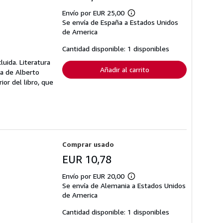
Envío por EUR 25,00
Más
Se envía de España a Estados Unidos
información
sobre
de America
las
tarifas
Cantidad disponible: 1 disponibles
de
envío
luida. Literatura
Añadir al carrito
ca de Alberto
or del libro, que
Comprar usado
EUR 10,78
Envío por EUR 20,00
Más
Se envía de Alemania a Estados Unidos
información
sobre
de America
las
tarifas
Cantidad disponible: 1 disponibles
de