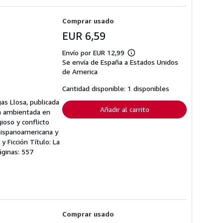
Comprar usado
EUR 6,59
Envío por EUR 12,99
Más
Se envía de España a Estados Unidos
información
sobre
de America
las
tarifas
Cantidad disponible: 1 disponibles
de
envío
as Llosa, publicada
Añadir al carrito
ca ambientada en
ioso y conflicto
 hispanoamericana y
y Ficción Título: La
áginas: 557
Comprar usado