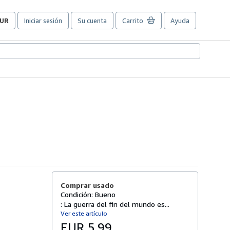
UR
Iniciar sesión
Su cuenta
Carrito
Ayuda
referencias
e
ompra
el
itio.
Comprar usado
Condición: Bueno
: La guerra del fin del mundo es...
Ver este artículo
EUR 5,99