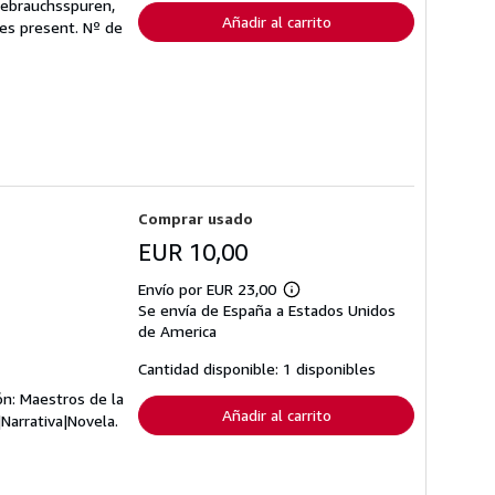
envío
Gebrauchsspuren,
Añadir al carrito
ges present.
Nº de
Comprar usado
EUR 10,00
Envío por EUR 23,00
Más
Se envía de España a Estados Unidos
información
sobre
de America
las
tarifas
Cantidad disponible: 1 disponibles
de
envío
ón: Maestros de la
Añadir al carrito
|Narrativa|Novela.