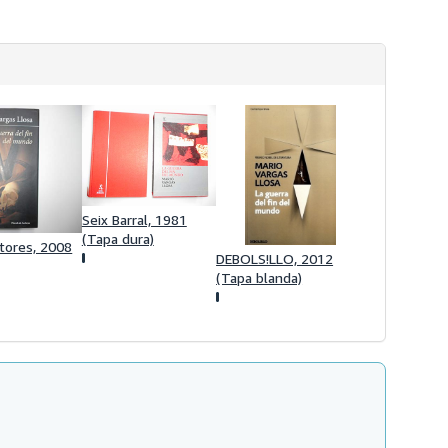
s
d
e
e
n
v
í
o
Seix Barral, 1981
(Tapa dura)
ctores, 2008
DEBOLS!LLO, 2012
(Tapa blanda)