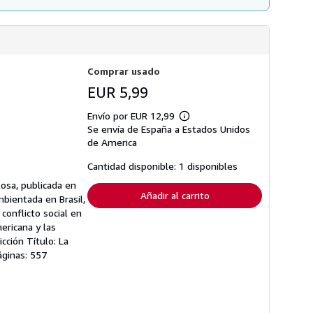
Comprar usado
EUR 5,99
Envío por EUR 12,99
Más
Se envía de España a Estados Unidos
información
sobre
de America
las
tarifas
Cantidad disponible: 1 disponibles
de
envío
losa, publicada en
Añadir al carrito
mbientada en Brasil,
conflicto social en
ericana y las
cción Título: La
áginas: 557