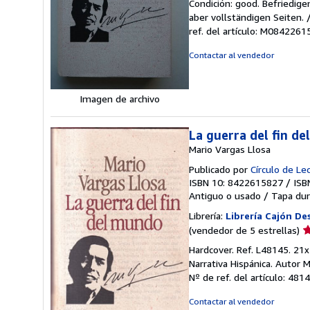
Condición: good. Befriedig
v
aber vollständigen Seiten.
5
ref. del artículo: M084226
d
5
Contactar al vendedor
e
Imagen de archivo
La guerra del fin d
Mario Vargas Llosa
Publicado por
Círculo de Le
ISBN 10: 8422615827
/
ISB
Antiguo o usado
/
Tapa dur
Librería:
Librería Cajón De
Ca
(vendedor de 5 estrellas)
d
Hardcover. Ref. L48145. 21x
v
Narrativa Hispánica. Autor 
5
Nº de ref. del artículo: 481
d
5
Contactar al vendedor