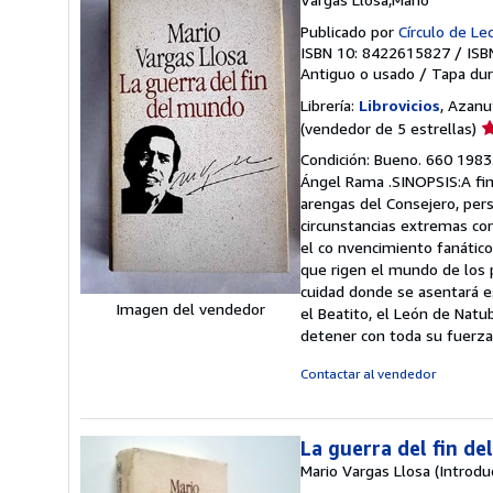
Publicado por
Círculo de Le
ISBN 10: 8422615827
/
ISB
Antiguo o usado
/
Tapa dur
Librería:
Librovicios
, Azanu
Ca
(vendedor de 5 estrellas)
d
Condición: Bueno. 660 1983.
v
Ángel Rama .SINOPSIS:A fina
5
arengas del Consejero, pers
d
circunstancias extremas como
5
el co nvencimiento fanático
e
que rigen el mundo de los p
cuidad donde se asentará e
Imagen del vendedor
el Beatito, el León de Natub
detener con toda su fuerz
Contactar al vendedor
La guerra del fin d
Mario Vargas Llosa (Introd