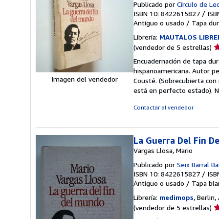
Publicado por
Círculo de Le
ISBN 10: 8422615827
/
ISB
Antiguo o usado
/
Tapa dur
Librería:
MAUTALOS LIBRE
Ca
(vendedor de 5 estrellas)
d
Encuadernación de tapa dura
v
hispanoamericana. Autor pe
5
Imagen del vendedor
Cousté. (Sobrecubierta con 
d
está en perfecto estado).
N
5
e
Contactar al vendedor
La Guerra Del Fin D
Vargas Llosa, Mario
Publicado por
Seix Barral B
ISBN 10: 8422615827
/
ISB
Antiguo o usado
/
Tapa bla
Librería:
medimops
, Berlin
Ca
(vendedor de 5 estrellas)
d