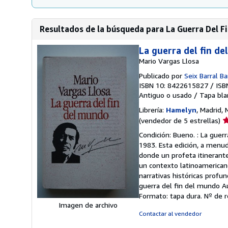
Resultados de la búsqueda para La Guerra Del F
La guerra del fin d
Mario Vargas Llosa
Publicado por
Seix Barral B
ISBN 10: 8422615827
/
ISB
Antiguo o usado
/
Tapa bla
Librería:
Hamelyn
, Madrid,
Ca
(vendedor de 5 estrellas)
d
Condición: Bueno. : La guer
v
1983. Esta edición, a menud
5
donde un profeta itinerante
d
un contexto latinoamericano
5
narrativas históricas profun
e
guerra del fin del mundo Au
Formato: tapa dura.
Nº de r
Imagen de archivo
Contactar al vendedor