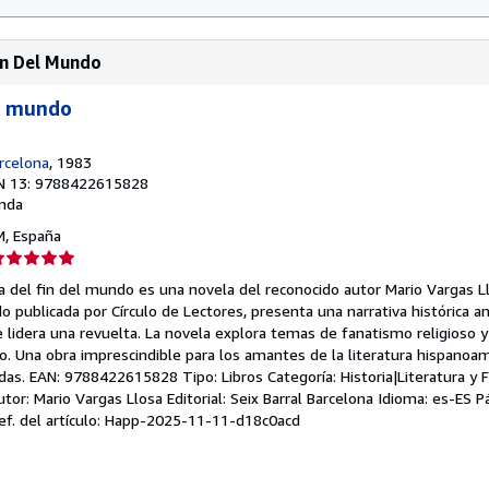
in Del Mundo
el mundo
arcelona
, 1983
N 13: 9788422615828
nda
 M, España
lificación
el
ra del fin del mundo es una novela del reconocido autor Mario Vargas L
endedor:
o publicada por Círculo de Lectores, presenta una narrativa histórica a
 lidera una revuelta. La novela explora temas de fanatismo religioso y 
e
. Una obra imprescindible para los amantes de la literatura hispanoam
das. EAN: 9788422615828 Tipo: Libros Categoría: Historia|Literatura y Fi
strellas
tor: Mario Vargas Llosa Editorial: Seix Barral Barcelona Idioma: es-ES P
ef. del artículo: Happ-2025-11-11-d18c0acd