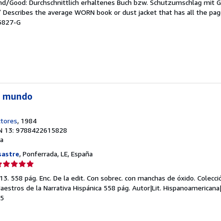
end/Good: Durchschnittlich erhaltenes Buch bzw. Schutzumschlag mit 
endedor:
 / Describes the average WORN book or dust jacket that has all the pa
15827-G
e
strellas
el mundo
ctores
, 1984
N 13: 9788422615828
a
sastre
, Ponferrada, LE, España
lificación
el
13. 558 pág. Enc. De la edit. Con sobrec. con manchas de óxido. Colecci
endedor:
Maestros de la Narrativa Hispánica 558 pág. Autor|Lit. Hispanoamericana
45
e