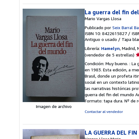
La guerra del fin d
Mario Vargas Llosa
Publicado por
Seix Barral B
ISBN 10: 8422615827
/
ISB
Antiguo o usado
/
Tapa bla
Librería:
Hamelyn
, Madrid,
Ca
(vendedor de 5 estrellas)
d
Condición: Muy bueno. : La 
v
en 1983. Esta edición, a me
5
Brasil, donde un profeta it
d
social en un contexto latin
5
las narrativas históricas pr
e
guerra del fin del mundo Au
Formato: tapa dura.
Nº de r
Imagen de archivo
Contactar al vendedor
LA GUERRA DEL FIN
Vargas Llosa,Mario