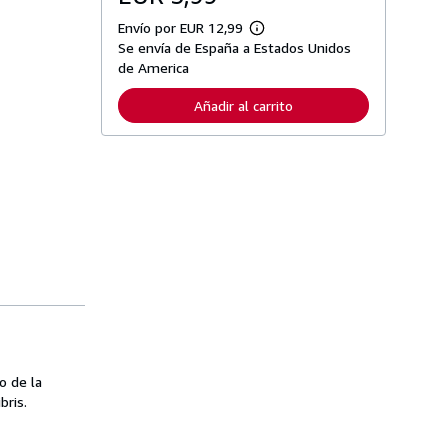
Envío por EUR 12,99
M
Se envía de España a Estados Unidos
á
s
de America
i
n
Añadir al carrito
f
o
r
m
a
c
i
ó
n
s
o
b
r
e
l
a
s
t
a
o de la
r
ris.
i
f
a