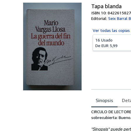
Tapa blanda
ISBN 10: 8422615827
Editorial:
Seix Barral 
Ver todas las
copias
16 Usado
De
EUR 5,99
Sinopsis
Deta
Sinopsis
CIRCULO DE LECTORES,
sobrecubierta: Bueno
"Sinopsis" puede pert