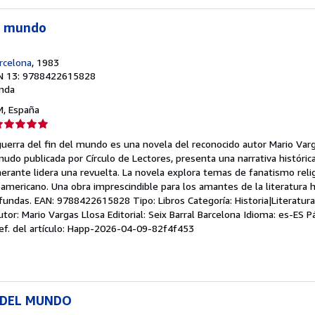
el mundo
arcelona
, 1983
N 13: 9788422615828
nda
 M, España
lificación
el
guerra del fin del mundo es una novela del reconocido autor Mario Varg
endedor:
nudo publicada por Círculo de Lectores, presenta una narrativa históri
inerante lidera una revuelta. La novela explora temas de fanatismo relig
e
oamericano. Una obra imprescindible para los amantes de la literatura
ofundas. EAN: 9788422615828 Tipo: Libros Categoría: Historia|Literatura 
strellas
tor: Mario Vargas Llosa Editorial: Seix Barral Barcelona Idioma: es-ES P
ef. del artículo: Happ-2026-04-09-82f4f453
 DEL MUNDO