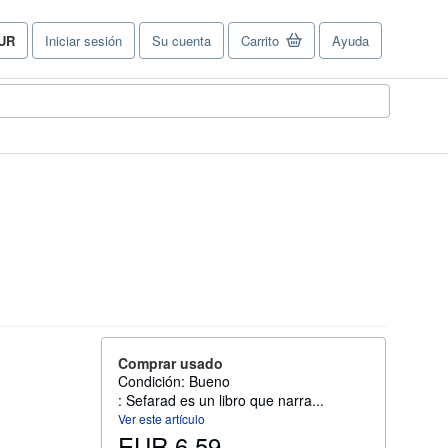
UR
Iniciar sesión
Su cuenta
Carrito
Ayuda
referencias
e
ompra
el
tio.
Comprar usado
Condición: Bueno
: Sefarad es un libro que narra...
Ver este artículo
EUR 6,59