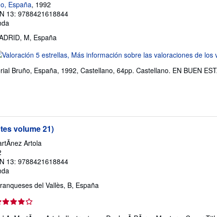
uño, España
, 1992
N 13: 9788421618844
nda
ADRID, M, España
lificación
l
torial Bruño, España, 1992, Castellano, 64pp. Castellano. EN BUEN E
endedor:
e
trellas
tes volume 21)
artÃnez Artola
2
N 13: 9788421618844
nda
Franqueses del Vallès, B, España
lificación
l