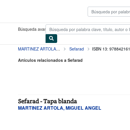
Pasar al contenido principal
IberLibro.com
Búsqueda avanzada
Colecciones
Libros antiguos
Arte y colec
MARTINEZ ARTOLA, MIGUEL ANGEL
Sefarad
ISBN 13: 97884216
Artículos relacionados a Sefarad
Sefarad - Tapa blanda
MARTINEZ ARTOLA, MIGUEL ANGEL