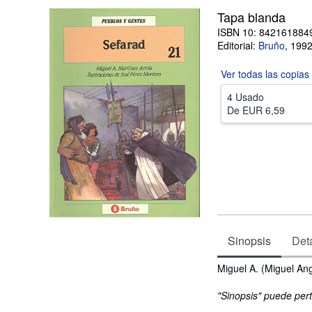
Tapa blanda
ISBN 10: 842161884
Editorial:
Bruño
,
199
Ver todas las
copias
4 Usado
De
EUR 6,59
Sinopsis
Deta
Sinopsis
Miguel A. (Miguel Ang
"Sinopsis" puede pert