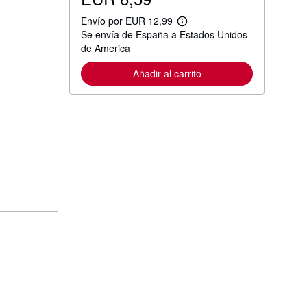
Envío por EUR 12,99
M
Se envía de España a Estados Unidos
á
s
de America
i
n
Añadir al carrito
f
o
r
m
a
c
i
ó
n
s
o
b
r
e
l
a
s
t
a
r
i
f
a