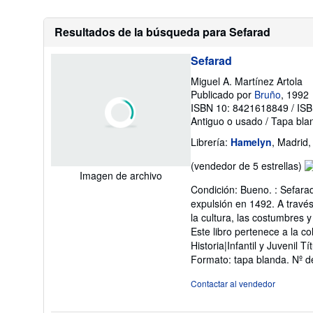
Resultados de la búsqueda para Sefarad
Sefarad
Miguel A. Martínez Artola
Publicado por
Bruño
, 1992
ISBN 10: 8421618849
/
ISB
Antiguo o usado
/
Tapa bla
Librería:
Hamelyn
, Madrid
Ca
(vendedor de 5 estrellas)
Imagen de archivo
de
Condición: Bueno. : Sefarad
v
expulsión en 1492. A través
5
la cultura, las costumbres 
d
Este libro pertenece a la 
5
Historia|Infantil y Juvenil 
es
Formato: tapa blanda.
Nº d
Contactar al vendedor