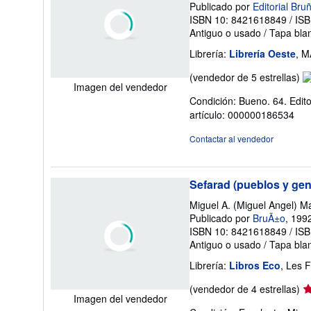
Publicado por
Editorial Br
ISBN 10: 8421618849
/
ISB
Antiguo o usado
/
Tapa bla
Librería:
Librería Oeste
, M
Ca
(vendedor de 5 estrellas)
Imagen del vendedor
de
Condición: Bueno. 64. Edi
v
artículo: 000000186534
5
d
Contactar al vendedor
5
es
Sefarad (pueblos y gen
Miguel A. (Miguel Angel) M
Publicado por
BruÃ±o
, 199
ISBN 10: 8421618849
/
ISB
Antiguo o usado
/
Tapa bla
Librería:
Libros Eco
, Les 
Ca
(vendedor de 4 estrellas)
Imagen del vendedor
de