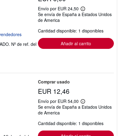
Envío por EUR 24,50
Más
Se envía de España a Estados Unidos
información
de America
sobre
las
tarifas
Cantidad disponible: 1 disponibles
de
envío
Añadir al carrito
STADO.
Nº de ref. del
Comprar usado
EUR 12,46
Envío por EUR 54,00
Más
Se envía de España a Estados Unidos
información
de America
sobre
las
tarifas
Cantidad disponible: 1 disponibles
de
envío