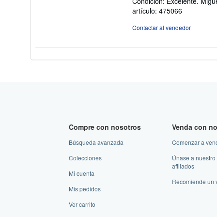
Condición: Excelente. Migue
v
artículo: 475066
4
d
Contactar al vendedor
5
es
Compre con nosotros
Venda con no
Búsqueda avanzada
Comenzar a ven
Colecciones
Únase a nuestro
afiliados
Mi cuenta
Recomiende un 
Mis pedidos
Ver carrito