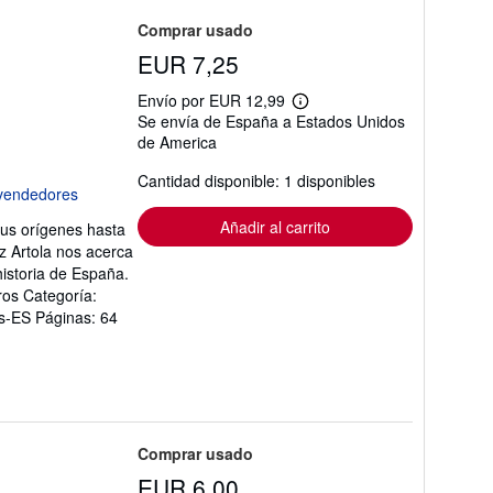
Comprar usado
EUR 7,25
Envío por EUR 12,99
Más
Se envía de España a Estados Unidos
información
de America
sobre
las
tarifas
Cantidad disponible: 1 disponibles
de
envío
Añadir al carrito
sus orígenes hasta
ez Artola nos acerca
historia de España.
ros Categoría:
 es-ES Páginas: 64
Comprar usado
EUR 6,00