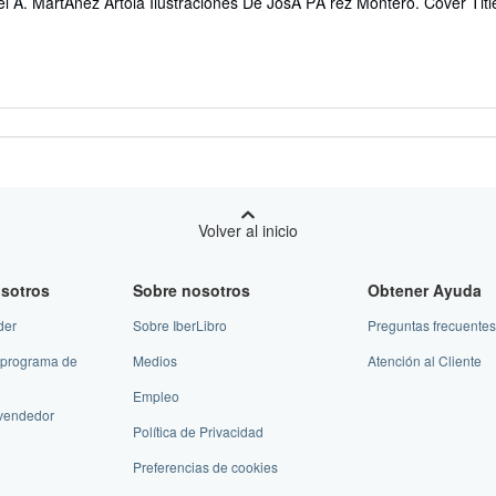
l A. MartÃnez Artola Ilustraciones De JosÃ PÃ rez Montero. Cover Titl
endedor:
e
trellas
Volver al inicio
sotros
Sobre nosotros
Obtener Ayuda
der
Sobre IberLibro
Preguntas frecuentes
 programa de
Medios
Atención al Cliente
Empleo
vendedor
Política de Privacidad
Preferencias de cookies