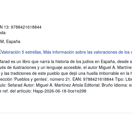
N 13: 9788421618844
nda
, M, España
lificación
l
arad es un libro que narra la historia de los judíos en España, desde 
endedor:
vés de ilustraciones y un lenguaje accesible, el autor Miguel A. Martín
s y las tradiciones de este pueblo que dejó una huella imborrable en la 
e
colección 'Pueblos y gentes', número 21. EAN: 9788421618844 Tipo: Lib
Título: Sefarad Autor: Miguel A. Martínez Artola Editorial: Bruño Idioma:
trellas
e ref. del artículo: Happ-2026-06-18-0ce1e298