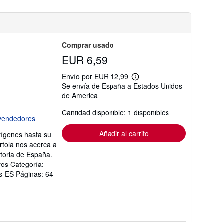
s
d
e
e
n
v
Comprar usado
í
EUR 6,59
o
Envío por EUR 12,99
Más
Se envía de España a Estados Unidos
información
de America
sobre
las
tarifas
Cantidad disponible: 1 disponibles
de
envío
Añadir al carrito
orígenes hasta su
Artola nos acerca a
storia de España.
ros Categoría:
 es-ES Páginas: 64