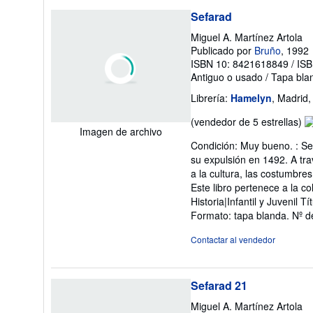
Sefarad
Miguel A. Martínez Artola
Publicado por
Bruño
, 1992
ISBN 10: 8421618849
/
ISB
Antiguo o usado
/
Tapa bla
Librería:
Hamelyn
, Madrid
Ca
(vendedor de 5 estrellas)
Imagen de archivo
de
Condición: Muy bueno. : Sef
v
su expulsión en 1492. A tra
5
a la cultura, las costumbre
d
Este libro pertenece a la 
5
Historia|Infantil y Juvenil 
es
Formato: tapa blanda.
Nº d
Contactar al vendedor
Sefarad 21
Miguel A. Martínez Artola