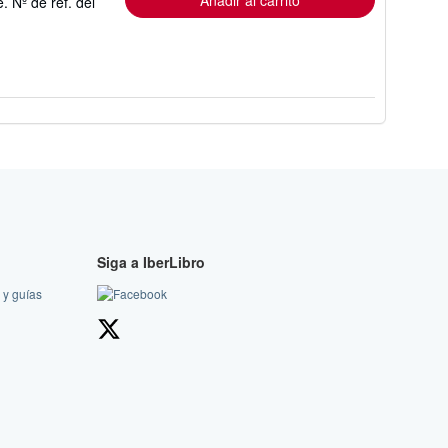
Añadir al carrito
e.
Nº de ref. del
Siga a IberLibro
 y guías