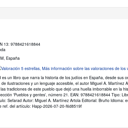
N 13: 9788421618844
nda
, M, España
lificación
l
 es un libro que narra la historia de los judíos en España, desde sus 
endedor:
 de ilustraciones y un lenguaje accesible, el autor Miguel A. Martínez 
y las tradiciones de este pueblo que dejó una huella imborrable en la hi
e
colección 'Pueblos y gentes', número 21. EAN: 9788421618844 Tipo: Lib
Título: Sefarad Autor: Miguel A. Martínez Artola Editorial: Bruño Idioma:
trellas
e ref. del artículo: Happ-2026-07-20-f6d8519f