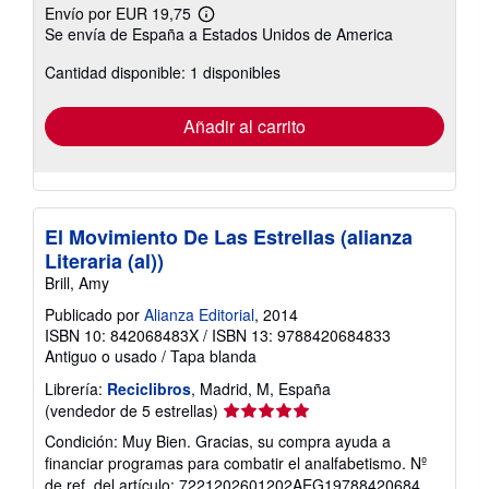
Envío por EUR 19,75
Más
Se envía de España a Estados Unidos de America
información
sobre
Cantidad disponible: 1 disponibles
las
tarifas
de
envío
Añadir al carrito
El Movimiento De Las Estrellas (alianza
Literaria (al))
Brill, Amy
Publicado por
Alianza Editorial
, 2014
ISBN 10: 842068483X
/
ISBN 13: 9788420684833
Antiguo o usado
/
Tapa blanda
Librería:
Reciclibros
, Madrid, M, España
Calificación
(vendedor de 5 estrellas)
del
Condición: Muy Bien. Gracias, su compra ayuda a
vendedor:
financiar programas para combatir el analfabetismo.
Nº
5
de ref. del artículo: 7221202601202AEG19788420684