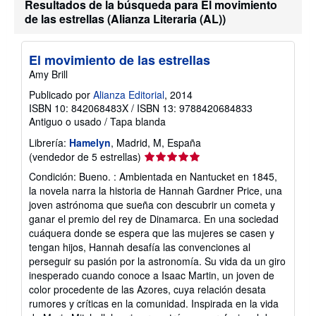
Resultados de la búsqueda para El movimiento
de las estrellas (Alianza Literaria (AL))
El movimiento de las estrellas
Amy Brill
Publicado por
Alianza Editorial
, 2014
ISBN 10: 842068483X
/
ISBN 13: 9788420684833
Antiguo o usado
/
Tapa blanda
Librería:
Hamelyn
, Madrid, M, España
Calificación
(vendedor de 5 estrellas)
del
Condición: Bueno. : Ambientada en Nantucket en 1845,
vendedor:
la novela narra la historia de Hannah Gardner Price, una
5
joven astrónoma que sueña con descubrir un cometa y
de
ganar el premio del rey de Dinamarca. En una sociedad
5
cuáquera donde se espera que las mujeres se casen y
estrellas
tengan hijos, Hannah desafía las convenciones al
perseguir su pasión por la astronomía. Su vida da un giro
inesperado cuando conoce a Isaac Martin, un joven de
color procedente de las Azores, cuya relación desata
rumores y críticas en la comunidad. Inspirada en la vida