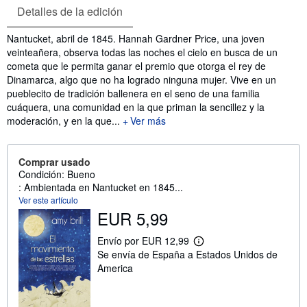
Detalles de la edición
Sinopsis
Nantucket, abril de 1845. Hannah Gardner Price, una joven
veinteañera, observa todas las noches el cielo en busca de un
cometa que le permita ganar el premio que otorga el rey de
Dinamarca, algo que no ha logrado ninguna mujer. Vive en un
pueblecito de tradición ballenera en el seno de una familia
cuáquera, una comunidad en la que priman la sencillez y la
moderación, y en la que...
Ver más
Comprar usado
Condición: Bueno
: Ambientada en Nantucket en 1845...
Ver este artículo
EUR 5,99
Envío por EUR 12,99
M
Se envía de España a Estados Unidos de
á
s
America
i
n
f
o