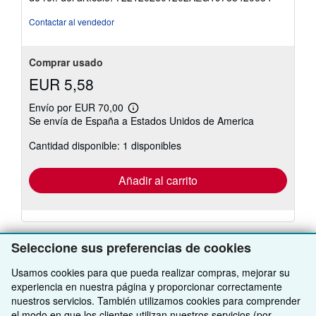
de
5
Contactar al vendedor
estrellas
Comprar usado
EUR 5,58
Envío por EUR 70,00
Más
Se envía de España a Estados Unidos de America
información
sobre
Cantidad disponible: 1 disponibles
las
tarifas
de
envío
Añadir al carrito
Seleccione sus preferencias de cookies
Usamos cookies para que pueda realizar compras, mejorar su
VOLVER AL INICIO
experiencia en nuestra página y proporcionar correctamente
nuestros servicios. También utilizamos cookies para comprender
el modo en que los clientes utilizan nuestros servicios (por