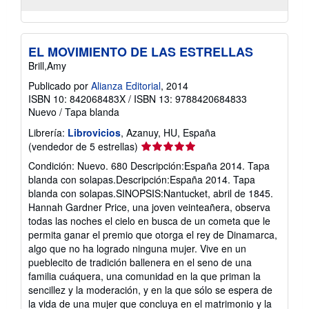
EL MOVIMIENTO DE LAS ESTRELLAS
Brill,Amy
Publicado por
Alianza Editorial
, 2014
ISBN 10: 842068483X
/
ISBN 13: 9788420684833
Nuevo
/
Tapa blanda
Librería:
Librovicios
, Azanuy, HU, España
Calificación
(vendedor de 5 estrellas)
del
Condición: Nuevo. 680 Descripción:España 2014. Tapa
vendedor:
blanda con solapas.Descripción:España 2014. Tapa
5
blanda con solapas.SINOPSIS:Nantucket, abril de 1845.
de
Hannah Gardner Price, una joven veinteañera, observa
5
todas las noches el cielo en busca de un cometa que le
estrellas
permita ganar el premio que otorga el rey de Dinamarca,
algo que no ha logrado ninguna mujer. Vive en un
pueblecito de tradición ballenera en el seno de una
familia cuáquera, una comunidad en la que priman la
sencillez y la moderación, y en la que sólo se espera de
la vida de una mujer que concluya en el matrimonio y la