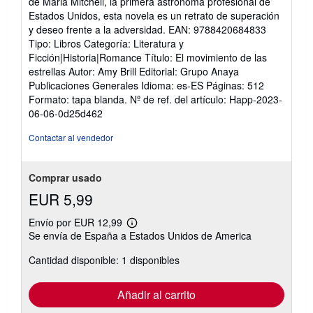
de Maria Mitchell, la primera astrónoma profesional de
Estados Unidos, esta novela es un retrato de superación
y deseo frente a la adversidad. EAN: 9788420684833
Tipo: Libros Categoría: Literatura y
Ficción|Historia|Romance Título: El movimiento de las
estrellas Autor: Amy Brill Editorial: Grupo Anaya
Publicaciones Generales Idioma: es-ES Páginas: 512
Formato: tapa blanda.
Nº de ref. del artículo: Happ-2023-
06-06-0d25d462
Contactar al vendedor
Comprar usado
EUR 5,99
Envío por EUR 12,99
Más
Se envía de España a Estados Unidos de America
información
sobre
Cantidad disponible: 1 disponibles
las
tarifas
de
envío
Añadir al carrito