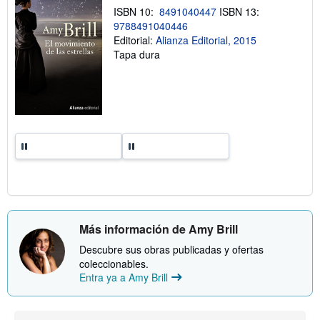
ISBN 10:
8491040447
ISBN 13:
e
l
9788491040446
a
Editorial:
Alianza Editorial, 2015
s
Tapa dura
t
a
r
i
f
a
s
d
e
e
n
v
í
o
Más información de Amy Brill
Descubre sus obras publicadas y ofertas
coleccionables.
Entra ya a Amy Brill