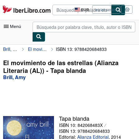
Pasar al contenido principal
IberLibro.com
EUR
Iniciar sesión
Preferencias
de
compra
Menú
del
sitio.
Brill, Amy
El movimiento de las estrellas (Alianza Literaria (AL))
ISBN 13: 9788420684833
Mi cuenta
Consultar mis pedidos
El movimiento de las estrellas (Alianza
Literaria (AL)) - Tapa blanda
Búsqueda avanzada
Brill, Amy
Colecciones
Libros antiguos
Arte y coleccionismo
Vendedores
Tapa blanda
ISBN 10: 842068483X
Comenzar a vender
ISBN 13: 9788420684833
Ayuda
Editorial:
Alianza Editorial
,
2014