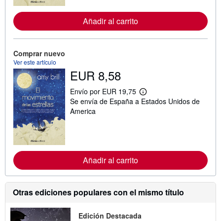
r
m
Añadir al carrito
a
c
i
ó
n
Comprar nuevo
s
Ver este artículo
o
EUR 8,58
b
r
e
Envío por EUR 19,75
M
l
Se envía de España a Estados Unidos de
á
a
s
America
s
i
t
n
a
f
r
o
i
r
f
m
a
Añadir al carrito
a
s
c
d
i
e
ó
e
Otras ediciones populares con el mismo título
n
n
s
v
o
í
b
o
Edición Destacada
r