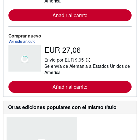
America
i
n
f
Añadir al carrito
o
r
m
a
Comprar nuevo
c
Ver este artículo
i
EUR 27,06
ó
n
s
Envío por EUR 9,95
o
M
Se envía de Alemania a Estados Unidos de
b
á
r
s
America
e
i
l
n
a
f
Añadir al carrito
s
o
t
r
a
m
r
a
Otras ediciones populares con el mismo título
i
c
f
i
a
ó
s
n
d
s
e
o
e
b