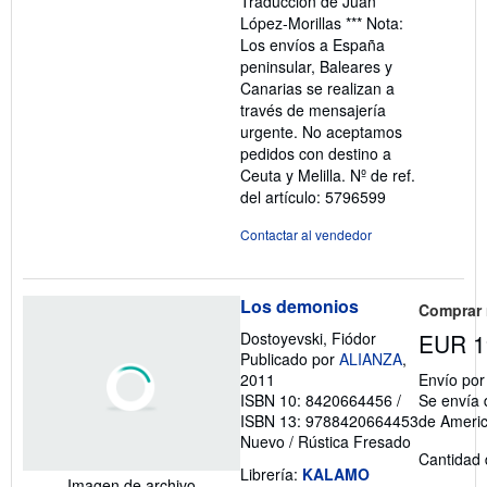
Traducción de Juan
López-Morillas *** Nota:
Los envíos a España
peninsular, Baleares y
Canarias se realizan a
través de mensajería
urgente. No aceptamos
pedidos con destino a
Ceuta y Melilla.
Nº de ref.
del artículo: 5796599
Contactar al vendedor
Los demonios
Comprar
Dostoyevski, Fiódor
EUR 1
Publicado por
ALIANZA
,
2011
Envío po
ISBN 10: 8420664456
/
Se envía 
ISBN 13: 9788420664453
de Ameri
Nuevo
/
Rústica Fresado
Cantidad 
Librería:
KALAMO
Imagen de archivo