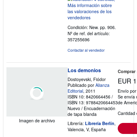
vendedor:
4
de
5
Condición: New. pp. 906.
estrellas
Nº de ref. del artículo:
357255696
Contactar al vendedor
Los demonios
Comprar
Dostoyevski, Fiódor
EUR 1
Publicado por
Alianza
Editorial
, 2011
Envío po
ISBN 10: 8420664456
/
Se envía 
ISBN 13: 9788420664453
de Ameri
Nuevo
/
Encuadernación
Cantidad 
de tapa blanda
Imagen de archivo
Librería:
Librería Berlín
,
Valencia, V, España