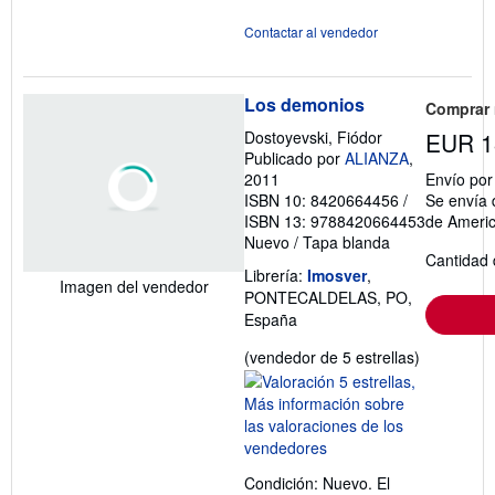
Contactar al vendedor
Los demonios
Comprar
Dostoyevski, Fiódor
EUR 1
Publicado por
ALIANZA
,
2011
Envío po
ISBN 10: 8420664456
/
Se envía 
ISBN 13: 9788420664453
de Ameri
Nuevo
/
Tapa blanda
Cantidad 
Librería:
Imosver
,
Imagen del vendedor
PONTECALDELAS, PO,
España
Calificació
(vendedor de 5 estrellas)
del
vendedor:
5
de
5
Condición: Nuevo. El
estrellas