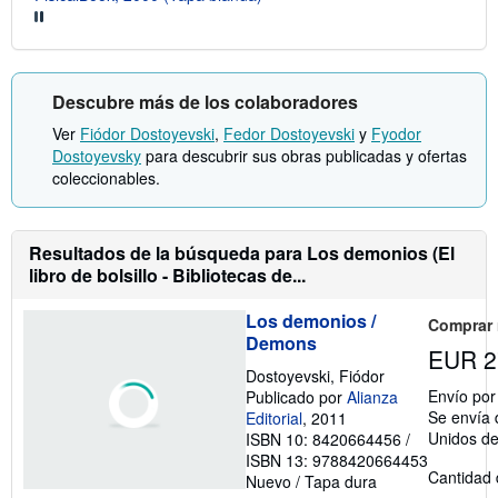
Descubre más de los colaboradores
Ver
Fiódor Dostoyevski
,
Fedor Dostoyevski
y
Fyodor
Dostoyevsky
para descubrir sus obras publicadas y ofertas
coleccionables.
Resultados de la búsqueda para Los demonios (El
libro de bolsillo - Bibliotecas de...
Los demonios /
Comprar
Demons
EUR 2
Dostoyevski, Fiódor
Envío po
Publicado por
Alianza
Se envía 
Editorial
, 2011
Unidos d
ISBN 10: 8420664456
/
ISBN 13: 9788420664453
Cantidad 
Nuevo
/
Tapa dura