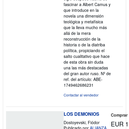
fascinar a Albert Camus y
que introduce en la
novela una dimensión
teológica y metafísica
que la lleva mucho más
allá de la mera
reconstrucción de la
historia o de la diatriba
política, propiciando el
salto cualitativo que hace
de esta obra sin duda
una las más destacadas
del gran autor ruso.
Nº de
ref. del artículo: ABE-
1749462686231
Contactar al vendedor
LOS DEMONIOS
Comprar
Dostoyevski, Fiódor
EUR 1
Publicado por
ALIANZA
,