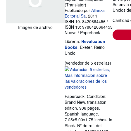
Se envía 
(Translator)
Unidos d
Publicado por
Alianza
Editorial Sa
, 2011
Cantidad 
ISBN 10: 8420664456
/
ISBN 13: 9788420664453
Imagen de archivo
Nuevo
/
Paperback
Librería:
Revaluation
Books
, Exeter, Reino
Unido
Calificació
(vendedor de 5 estrellas)
del
vendedor:
5
de
5
Paperback. Condición:
estrellas
Brand New. translation
edition. 906 pages.
Spanish language.
7.25x5.00x1.75 inches. In
Stock.
Nº de ref. del