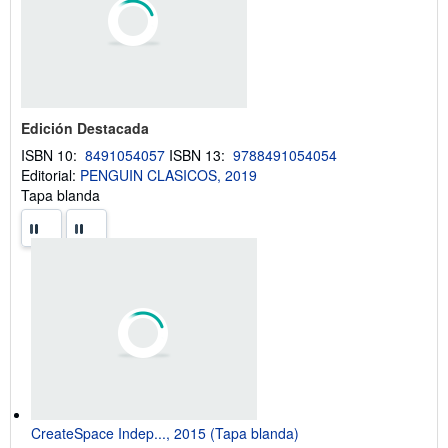
n
r
v
e
í
l
o
a
s
t
a
r
i
Edición Destacada
f
ISBN 10:
8491054057
ISBN 13:
9788491054054
a
s
Editorial:
PENGUIN CLASICOS, 2019
d
Tapa blanda
e
e
n
v
í
o
CreateSpace Indep..., 2015 (Tapa blanda)