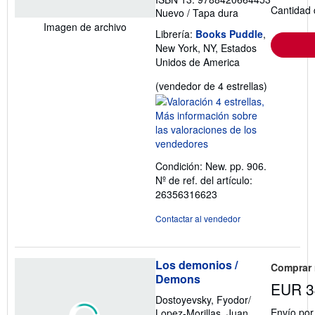
Cantidad 
Nuevo
/
Tapa dura
Imagen de archivo
Librería:
Books Puddle
,
New York, NY, Estados
Unidos de America
Calificació
(vendedor de 4 estrellas)
del
vendedor:
4
de
5
Condición: New. pp. 906.
estrellas
Nº de ref. del artículo:
26356316623
Contactar al vendedor
Los demonios /
Comprar
Demons
EUR 3
Dostoyevsky, Fyodor/
Envío po
Lopez-Morillas, Juan