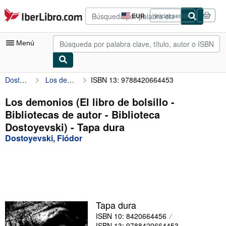
Pasar al contenido principal
IberLibro.com
EUR
Iniciar sesión
Preferencias
de
compra
Menú
del
sitio.
Dostoyevski, Fiódor
Los demonios (El libro de bolsillo - Bibliotecas de autor - Biblioteca Dostoyevski)
ISBN 13: 9788420664453
Mi cuenta
Consultar mis pedidos
Los demonios (El libro de bolsillo -
Bibliotecas de autor - Biblioteca
Cerrar sesión
Dostoyevski) - Tapa dura
Búsqueda avanzada
Dostoyevski, Fiódor
Colecciones
Libros antiguos
Arte y coleccionismo
Tapa dura
Vendedores
ISBN 10: 8420664456
Comenzar a vender
ISBN 13: 9788420664453