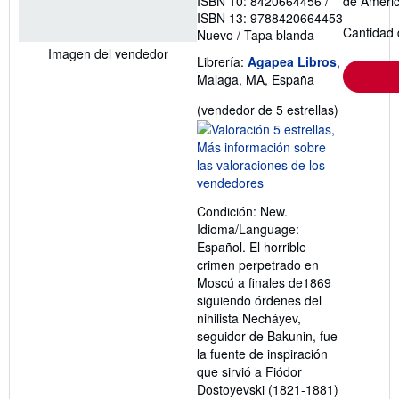
ISBN 10: 8420664456
/
de Ameri
ISBN 13: 9788420664453
Cantidad 
Nuevo
/
Tapa blanda
Imagen del vendedor
Librería:
Agapea Libros
,
Malaga, MA, España
Calificació
(vendedor de 5 estrellas)
del
vendedor:
5
de
5
Condición: New.
estrellas
Idioma/Language:
Español. El horrible
crimen perpetrado en
Moscú a finales de1869
siguiendo órdenes del
nihilista Necháyev,
seguidor de Bakunin, fue
la fuente de inspiración
que sirvió a Fiódor
Dostoyevski (1821-1881)