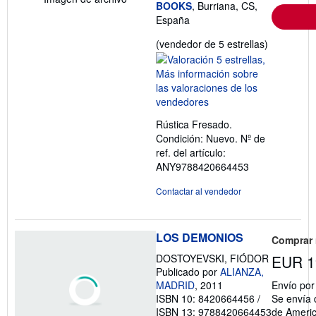
BOOKS
, Burriana, CS,
España
Calificació
(vendedor de 5 estrellas)
del
vendedor:
5
de
5
Rústica Fresado.
estrellas
Condición: Nuevo.
Nº de
ref. del artículo:
ANY9788420664453
Contactar al vendedor
LOS DEMONIOS
Comprar
DOSTOYEVSKI, FIÓDOR
EUR 1
Publicado por
ALIANZA,
MADRID
, 2011
Envío po
ISBN 10: 8420664456
/
Se envía 
ISBN 13: 9788420664453
de Ameri