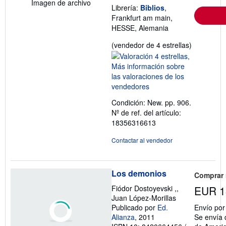
Imagen de archivo
Librería:
Biblios
,
Frankfurt am main,
HESSE, Alemania
Calificació
(vendedor de 4 estrellas)
del
vendedor:
4
de
5
Condición: New. pp. 906.
estrellas
Nº de ref. del artículo:
18356316613
Contactar al vendedor
Los demonios
Comprar
Fiódor Dostoyevski ,,
EUR 1
Juan López-Morillas
Publicado por
Ed.
Envío po
Alianza
, 2011
Se envía 