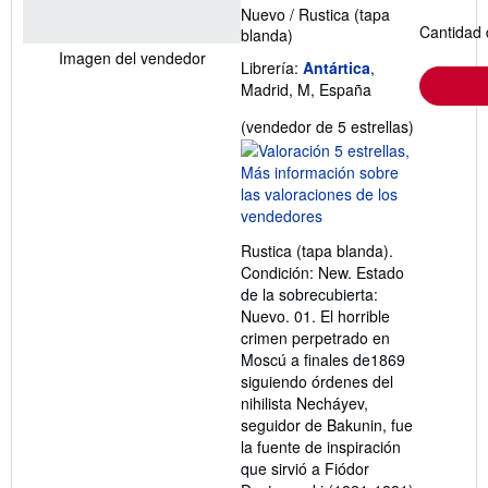
Nuevo
/
Rustica (tapa
Cantidad 
blanda)
Imagen del vendedor
Librería:
Antártica
,
Madrid, M, España
Calificació
(vendedor de 5 estrellas)
del
vendedor:
5
de
5
Rustica (tapa blanda).
estrellas
Condición: New. Estado
de la sobrecubierta:
Nuevo. 01. El horrible
crimen perpetrado en
Moscú a finales de1869
siguiendo órdenes del
nihilista Necháyev,
seguidor de Bakunin, fue
la fuente de inspiración
que sirvió a Fiódor