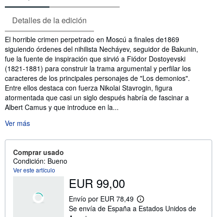
Detalles de la edición
Sinopsis
El horrible crimen perpetrado en Moscú a finales de1869
siguiendo órdenes del nihilista Necháyev, seguidor de Bakunin,
fue la fuente de inspiración que sirvió a Fiódor Dostoyevski
(1821-1881) para construir la trama argumental y perfilar los
caracteres de los principales personajes de "Los demonios".
Entre ellos destaca con fuerza Nikolai Stavrogin, figura
atormentada que casi un siglo después habría de fascinar a
Albert Camus y que introduce en la...
Ver más
Comprar usado
Condición: Bueno
Ver este artículo
EUR 99,00
Envío por EUR 78,49
M
Se envía de España a Estados Unidos de
á
s