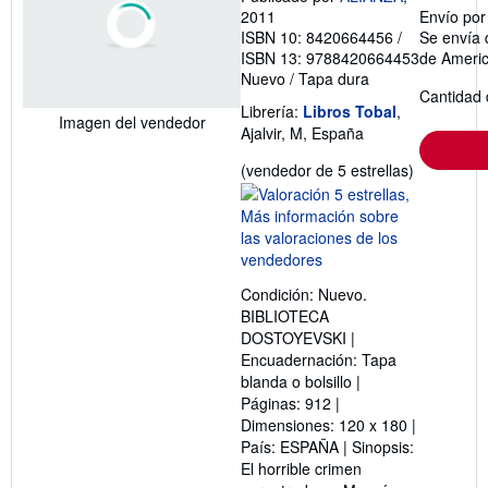
2011
Envío po
ISBN 10: 8420664456
/
Se envía 
ISBN 13: 9788420664453
de Ameri
Nuevo
/
Tapa dura
Cantidad 
Librería:
Libros Tobal
,
Imagen del vendedor
Ajalvir, M, España
Calificació
(vendedor de 5 estrellas)
del
vendedor:
5
de
5
Condición: Nuevo.
estrellas
BIBLIOTECA
DOSTOYEVSKI |
Encuadernación: Tapa
blanda o bolsillo |
Páginas: 912 |
Dimensiones: 120 x 180 |
País: ESPAÑA | Sinopsis:
El horrible crimen