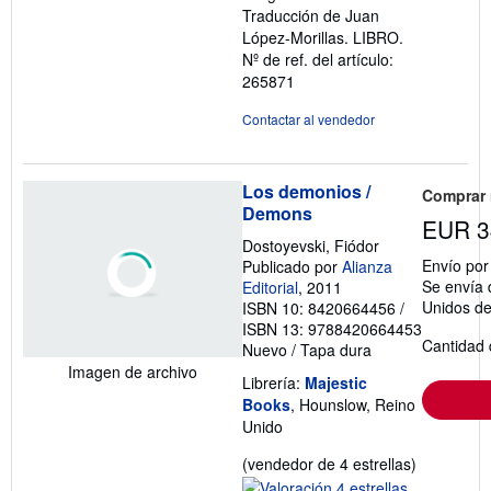
Traducción de Juan
López-Morillas. LIBRO.
Nº de ref. del artículo:
265871
Contactar al vendedor
Los demonios /
Comprar
Demons
EUR 3
Dostoyevski, Fiódor
Envío po
Publicado por
Alianza
Se envía 
Editorial
, 2011
Unidos d
ISBN 10: 8420664456
/
ISBN 13: 9788420664453
Cantidad 
Nuevo
/
Tapa dura
Imagen de archivo
Librería:
Majestic
Books
, Hounslow, Reino
Unido
Calificació
(vendedor de 4 estrellas)
del