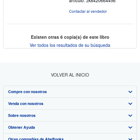
artículo: zk8420664456
Contactar al vendedor
Existen otras
6
copia(s) de este libro
Ver todos los resultados de su búsqueda
VOLVER AL INICIO
Compre con nosotros
Venda con nosotros
Búsqueda avanzada
Sobre nosotros
Colecciones
Comenzar a vender
Obtener Ayuda
Mi cuenta
Únase a nuestro programa de afiliados
Sobre IberLibro
Otras compañías de AbeBooks
Mis pedidos
Recomiende un vendedor
Medios
Preguntas frecuentes y guías