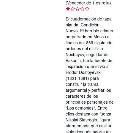
Calificación
(Vendedor de 1 estrella)
del
vendedor:
Encuadernación de tapa
1
blanda. Condición:
de
Nuevo. El horrible crimen
5
perpetrado en Moscú a
estrellas
finales de1869 siguiendo
órdenes del nihilista
Necháyev, seguidor de
Bakunin, fue la fuente de
inspiración que sirvió a
Fiódor Dostoyevski
(1821-1881) para
construir la trama
argumental y perfilar los
caracteres de los
principales personajes de
"Los demonios". Entre
ellos destaca con fuerza
Nikolai Stavrogin, figura
atormentada que casi un
siglo después habría de