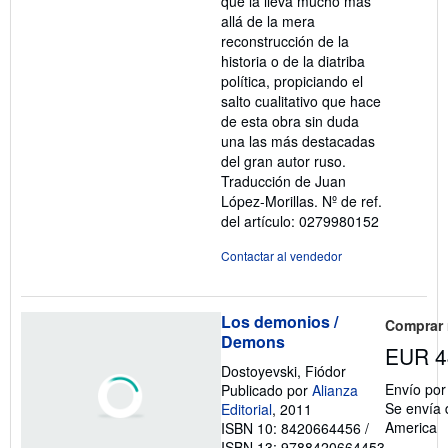
que la lleva mucho más
allá de la mera
reconstrucción de la
historia o de la diatriba
política, propiciando el
salto cualitativo que hace
de esta obra sin duda
una las más destacadas
del gran autor ruso.
Traducción de Juan
López-Morillas.
Nº de ref.
del artículo: 0279980152
Contactar al vendedor
Los demonios /
Comprar
Demons
EUR 4
Dostoyevski, Fiódor
Envío po
Publicado por
Alianza
Se envía 
Editorial
, 2011
America
ISBN 10: 8420664456
/
ISBN 13: 9788420664453