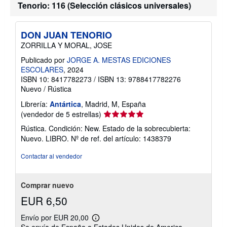
Tenorio: 116 (Selección clásicos universales)
DON JUAN TENORIO
ZORRILLA Y MORAL, JOSE
Publicado por
JORGE A. MESTAS EDICIONES
ESCOLARES
, 2024
ISBN 10: 8417782273
/
ISBN 13: 9788417782276
Nuevo
/
Rústica
Librería:
Antártica
, Madrid, M, España
Calificación
(vendedor de 5 estrellas)
del
Rústica. Condición: New. Estado de la sobrecubierta:
vendedor:
Nuevo. LIBRO.
Nº de ref. del artículo: 1438379
5
de
Contactar al vendedor
5
estrellas
Comprar nuevo
EUR 6,50
Envío por EUR 20,00
Más