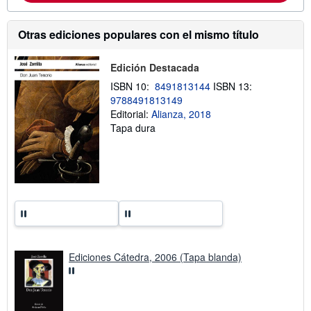
i
ó
n
Otras ediciones populares con el mismo título
s
o
b
Edición Destacada
r
e
ISBN 10:
8491813144
ISBN 13:
l
a
9788491813149
s
Editorial:
Alianza, 2018
t
Tapa dura
a
r
i
f
a
s
d
e
e
n
v
í
o
Ediciones Cátedra, 2006 (Tapa blanda)