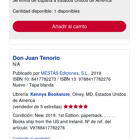
Se envía de España a Estados Unidos de America
información
sobre
Cantidad disponible: 1 disponibles
las
tarifas
de
envío
Añadir al carrito
Don Juan Tenorio
N/A
Publicado por
MESTAS Ediciones, S.L.
, 2019
ISBN 10: 8417782273
/
ISBN 13: 9788417782276
Nuevo
/
Tapa blanda
Librería:
Kennys Bookstore
, Olney, MD, Estados Unidos
de America
Calificación
(vendedor de 5 estrellas)
del
Condición: New. 2019. 1st Edition. paperback. . . . . .
vendedor:
Books ship from the US and Ireland.
Nº de ref. del
5
artículo: V9788417782276
de
5
Contactar al vendedor