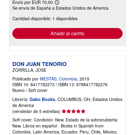
Envío por EUR 70,00
Más
Se envía de España a Estados Unidos de America
información
sobre
Cantidad disponible: 1 disponibles
las
tarifas
de
envío
Añadir al carrito
DON JUAN TENORIO
ZORRILLA, JOSE
Publicado por
MESTAS, Colombia
, 2019
ISBN 10: 8417782273
/
ISBN 13: 9788417782276
Nuevo
/
Soft cover
Librería:
Gabo Books
, COLUMBUS, OH, Estados Unidos
de America
Calificación
(vendedor de 5 estrellas)
del
Soft cover. Condición: New. Estado de la sobrecubierta:
vendedor:
New. Libros en español - Books in Spanish from
5
Colombia, Latin America, Ecuador, Peru, Chile, Mexico,