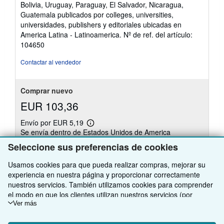
de
Bolivia, Uruguay, Paraguay, El Salvador, Nicaragua,
5
Guatemala publicados por colleges, universities,
estrellas
universidades, publishers y editoriales ubicadas en
America Latina - Latinoamerica.
Nº de ref. del artículo:
104650
Contactar al vendedor
Comprar nuevo
EUR 103,36
Envío por EUR 5,19
Más
Se envía dentro de Estados Unidos de America
información
sobre
Seleccione sus preferencias de cookies
Cantidad disponible: 3 disponibles
las
tarifas
Usamos cookies para que pueda realizar compras, mejorar su
de
envío
Añadir al carrito
experiencia en nuestra página y proporcionar correctamente
nuestros servicios. También utilizamos cookies para comprender
el modo en que los clientes utilizan nuestros servicios (por
ejemplo, midiendo las visitas al sitio) y así poder realizar mejoras.
Ver más
Si está de acuerdo, también utilizaremos cookies de terceros