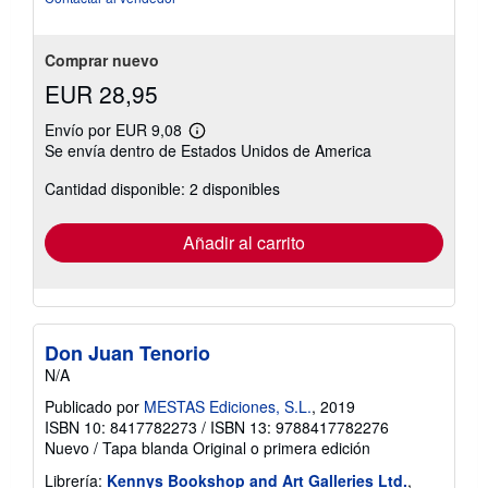
estrellas
Comprar nuevo
EUR 28,95
Envío por EUR 9,08
Más
Se envía dentro de Estados Unidos de America
información
sobre
Cantidad disponible: 2 disponibles
las
tarifas
de
envío
Añadir al carrito
Don Juan Tenorio
N/A
Publicado por
MESTAS Ediciones, S.L.
, 2019
ISBN 10: 8417782273
/
ISBN 13: 9788417782276
Nuevo
/
Tapa blanda
Original o primera edición
Librería:
Kennys Bookshop and Art Galleries Ltd.
,