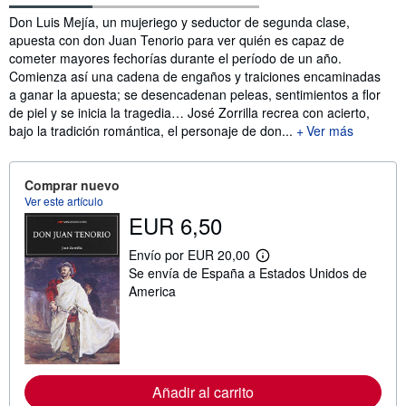
Sinopsis
Don Luis Mejía, un mujeriego y seductor de segunda clase,
apuesta con don Juan Tenorio para ver quién es capaz de
cometer mayores fechorías durante el período de un año.
Comienza así una cadena de engaños y traiciones encaminadas
a ganar la apuesta; se desencadenan peleas, sentimientos a flor
de piel y se inicia la tragedia… José Zorrilla recrea con acierto,
bajo la tradición romántica, el personaje de don...
Ver más
Comprar nuevo
Ver este artículo
EUR 6,50
Envío por EUR 20,00
M
Se envía de España a Estados Unidos de
á
s
America
i
n
f
o
r
m
a
Añadir al carrito
c