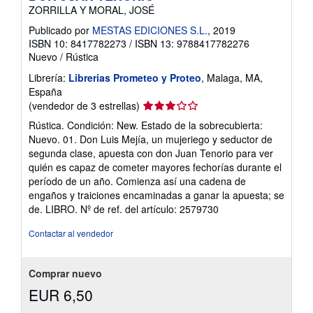
ZORRILLA Y MORAL, JOSÉ
Publicado por
MESTAS EDICIONES S.L.
, 2019
ISBN 10: 8417782273
/
ISBN 13: 9788417782276
Nuevo
/
Rústica
Librería:
Librerias Prometeo y Proteo
, Malaga, MA,
España
Calificación
(vendedor de 3 estrellas)
del
Rústica. Condición: New. Estado de la sobrecubierta:
vendedor:
Nuevo. 01. Don Luis Mejía, un mujeriego y seductor de
3
segunda clase, apuesta con don Juan Tenorio para ver
de
quién es capaz de cometer mayores fechorías durante el
5
período de un año. Comienza así una cadena de
estrellas
engaños y traiciones encaminadas a ganar la apuesta; se
de. LIBRO.
Nº de ref. del artículo: 2579730
Contactar al vendedor
Comprar nuevo
EUR 6,50