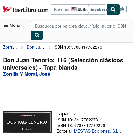
Pasar al contenido principal
IberLibro.com
EUR
Iniciar sesión
Preferencias
de
compra
Menú
del
sitio.
Zorrilla Y Moral, José
Don Juan Tenorio: 116 (Selección clásicos universales)
ISBN 13: 9788417782276
Mi cuenta
Consultar mis pedidos
Don Juan Tenorio: 116 (Selección clásicos
universales) - Tapa blanda
Búsqueda avanzada
Zorrilla Y Moral, José
Colecciones
Libros antiguos
Arte y coleccionismo
Vendedores
Tapa blanda
ISBN 10: 8417782273
Comenzar a vender
ISBN 13: 9788417782276
Ayuda
Editorial:
MESTAS Ediciones, S.L.
,