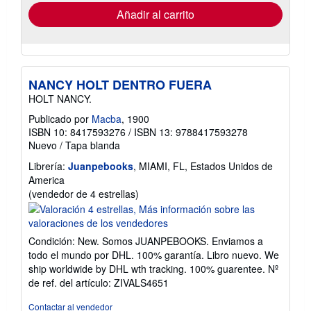
envío
Añadir al carrito
NANCY HOLT DENTRO FUERA
HOLT NANCY.
Publicado por
Macba
, 1900
ISBN 10: 8417593276
/
ISBN 13: 9788417593278
Nuevo
/
Tapa blanda
Librería:
Juanpebooks
, MIAMI, FL, Estados Unidos de
America
Calificación
(vendedor de 4 estrellas)
del
vendedor:
4
Condición: New. Somos JUANPEBOOKS. Enviamos a
de
todo el mundo por DHL. 100% garantía. Libro nuevo. We
5
ship worldwide by DHL wth tracking. 100% guarentee.
Nº
estrellas
de ref. del artículo: ZIVALS4651
Contactar al vendedor