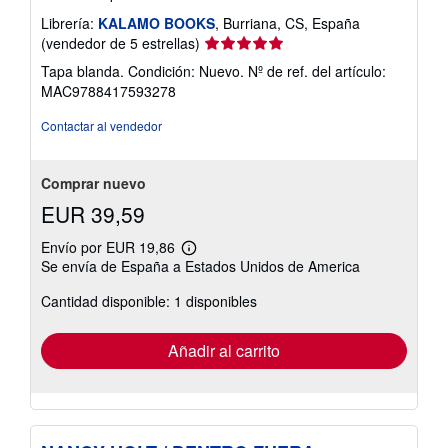
i
f
Librería:
KALAMO BOOKS
, Burriana, CS, España
a
Calificación
(vendedor de 5 estrellas)
s
del
d
Tapa blanda. Condición: Nuevo.
Nº de ref. del artículo:
e
vendedor:
MAC9788417593278
e
5
n
de
v
Contactar al vendedor
í
5
o
estrellas
Comprar nuevo
EUR 39,59
Envío por EUR 19,86
Más
Se envía de España a Estados Unidos de America
información
sobre
Cantidad disponible: 1 disponibles
las
tarifas
de
envío
Añadir al carrito