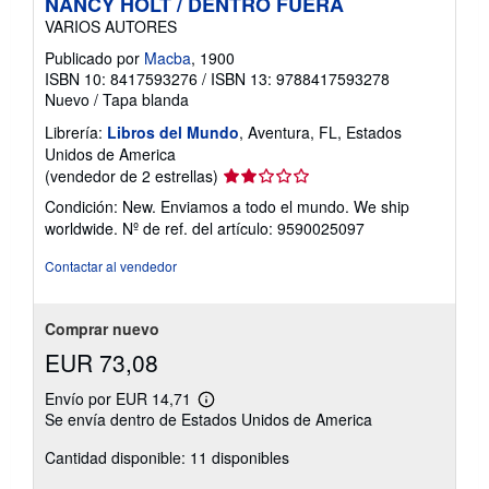
NANCY HOLT / DENTRO FUERA
VARIOS AUTORES
Publicado por
Macba
, 1900
ISBN 10: 8417593276
/
ISBN 13: 9788417593278
Nuevo
/
Tapa blanda
Librería:
Libros del Mundo
, Aventura, FL, Estados
Unidos de America
Calificación
(vendedor de 2 estrellas)
del
Condición: New. Enviamos a todo el mundo. We ship
vendedor:
worldwide.
Nº de ref. del artículo: 9590025097
2
de
Contactar al vendedor
5
estrellas
Comprar nuevo
EUR 73,08
Envío por EUR 14,71
Más
Se envía dentro de Estados Unidos de America
información
sobre
Cantidad disponible: 11 disponibles
las
tarifas
de