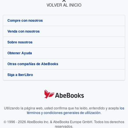
VOLVER AL INICIO
Compre con nosotros
Venda con nosotros
Búsqueda avanzada
Sobre nosotros
Colecciones
Comenzar a vender
Obtener Ayuda
Mi cuenta
Únase a nuestro programa de afiliados
Sobre IberLibro
Otras compañías de AbeBooks
Mis pedidos
Recomiende un vendedor
Medios
Preguntas frecuentes y guías
Siga a IberLibro
Ver carrito
Empleo
Atención al Cliente
AbeBooks.com
Política de Privacidad
AbeBooks.co.uk
Preferencias de cookies
AbeBooks.de
Aviso de cookies
AbeBooks.fr
Utilizando la página web, usted confirma que ha leído, entendido y acepta
los
términos y condiciones generales de utilización
.
Accesibilidad
AbeBooks.it
© 1996 - 2026 AbeBooks Inc. & AbeBooks Europe GmbH. Todos los derechos
reservados.