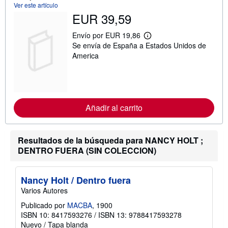
Ver este artículo
EUR 39,59
Envío por EUR 19,86
M
Se envía de España a Estados Unidos de
á
s
America
i
n
f
o
r
m
Añadir al carrito
a
c
i
ó
Resultados de la búsqueda para NANCY HOLT ;
n
s
DENTRO FUERA (SIN COLECCION)
o
b
r
e
Nancy Holt / Dentro fuera
l
Varios Autores
a
s
Publicado por
MACBA
, 1900
t
ISBN 10: 8417593276
/
ISBN 13: 9788417593278
a
r
Nuevo
/
Tapa blanda