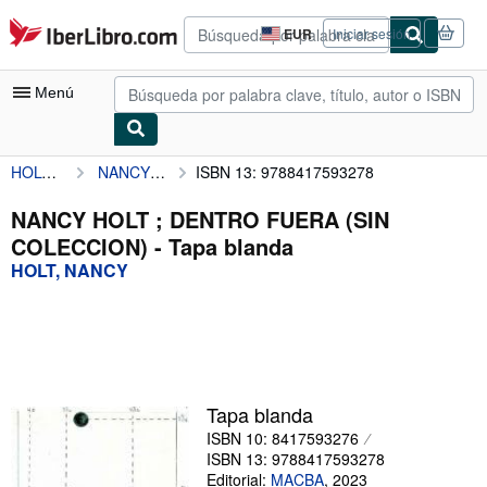
Pasar al contenido principal
IberLibro.com
EUR
Iniciar sesión
Preferencias
de
compra
Menú
del
sitio.
HOLT, NANCY
NANCY HOLT ; DENTRO FUERA (SIN COLECCION)
ISBN 13: 9788417593278
Mi cuenta
Consultar mis pedidos
NANCY HOLT ; DENTRO FUERA (SIN
COLECCION) - Tapa blanda
Cerrar sesión
HOLT, NANCY
Búsqueda avanzada
Colecciones
Libros antiguos
Arte y coleccionismo
Tapa blanda
ISBN 10: 8417593276
Vendedores
ISBN 13: 9788417593278
Comenzar a vender
Editorial:
MACBA
,
2023