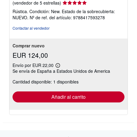
Calificación
(vendedor de 5 estrellas)
del
Rústica. Condición: New. Estado de la sobrecubierta:
vendedor:
NUEVO.
Nº de ref. del artículo: 9788417593278
5
de
Contactar al vendedor
5
estrellas
Comprar nuevo
EUR 124,00
Envío por EUR 22,00
Más
Se envía de España a Estados Unidos de America
información
sobre
Cantidad disponible: 1 disponibles
las
tarifas
de
envío
Añadir al carrito