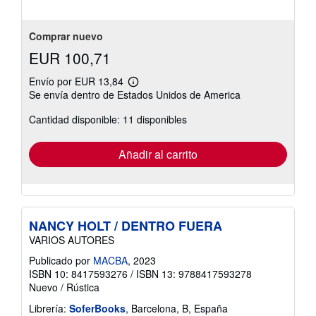
Comprar nuevo
EUR 100,71
Envío por EUR 13,84
Más
Se envía dentro de Estados Unidos de America
información
sobre
Cantidad disponible: 11 disponibles
las
tarifas
de
envío
Añadir al carrito
NANCY HOLT / DENTRO FUERA
VARIOS AUTORES
Publicado por
MACBA
, 2023
ISBN 10: 8417593276
/
ISBN 13: 9788417593278
Nuevo
/
Rústica
Librería:
SoferBooks
, Barcelona, B, España