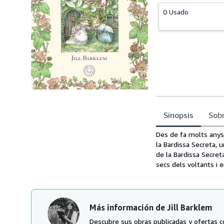
0 Usado
Sinopsis
Sobr
Sinopsis
Des de fa molts anys, 
la Bardissa Secreta, 
de la Bardissa Secret
secs dels voltants i
Más información de Jill Barklem
Descubre sus obras publicadas y ofertas c