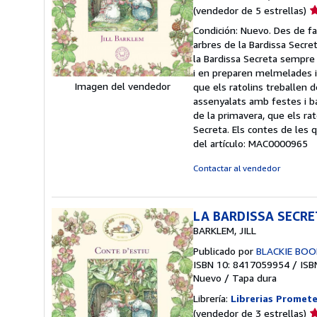
Ca
(vendedor de 5 estrellas)
d
Condición: Nuevo. Des de fa 
v
arbres de la Bardissa Secret
5
la Bardissa Secreta sempre 
d
i en preparen melmelades i
5
Imagen del vendedor
que els ratolins treballen d
e
assenyalats amb festes i ba
de la primavera, que els rato
Secreta. Els contes de les q
del artículo: MAC0000965
Contactar al vendedor
LA BARDISSA SECRE
BARKLEM, JILL
Publicado por
BLACKIE BOO
ISBN 10: 8417059954
/
ISB
Nuevo
/
Tapa dura
Librería:
Librerias Promet
Ca
(vendedor de 3 estrellas)