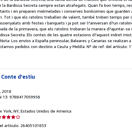
 de la Bardissa Secreta sempre estan atrafegats. Quan fa bon temps, reco
e
 voltants i en preparen melmelades i conserves boníssimes que guarden
. Tot i que els ratolins treballen de valent, també troben temps per div
strellas
 assenyalats amb festes i banquets i ja pot ser l?aniversari d?un ratol
ada de la primavera, que els ratolins trobaran la manera d?ajuntar-se i
Bardissa Secreta. Els contes de les quatre estacions d?aquest indret mist
* Nota: Los envíos a España peninsular, Baleares y Canarias se realizan a
ptamos pedidos con destino a Ceuta y Melilla.
Nº de ref. del artículo:
 Conte d'estiu
, 2018
N 13: 9788417059958
w York, NY, Estados Unidos de America
lificación
el
del artículo: 26405101853
endedor: