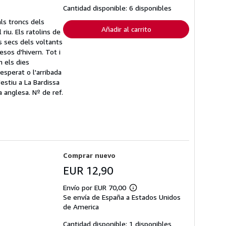
tarifas
Cantidad disponible: 6 disponibles
de
envío
als troncs dels
Añadir al carrito
riu. Els ratolins de
s secs dels voltants
sos d'hivern. Tot i
n els dies
esperat o l'arribada
'estiu a La Bardissa
ra anglesa.
Nº de ref.
Comprar nuevo
EUR 12,90
Envío por EUR 70,00
Más
Se envía de España a Estados Unidos
información
sobre
de America
las
tarifas
Cantidad disponible: 1 disponibles