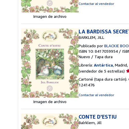
4
Contactar al vendedor
d
5
Imagen de archivo
e
LA BARDISSA SECRE
BARKLEM, JILL
Publicado por
BLACKIE BOO
ISBN 10: 8417059954
/
ISB
Nuevo
/
Tapa dura
Librería:
Antártica
, Madrid,
Ca
(vendedor de 5 estrellas)
d
Cartoné (tapa dura cartón).
v
1241476
5
d
Contactar al vendedor
5
Imagen de archivo
e
CONTE D'ESTIU
Balrklem, Jill