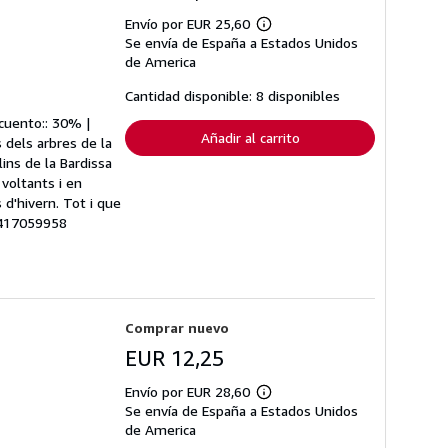
Envío por EUR 25,60
Más
Se envía de España a Estados Unidos
información
sobre
de America
las
tarifas
Cantidad disponible: 8 disponibles
de
envío
scuento:: 30% |
Añadir al carrito
s dels arbres de la
ins de la Bardissa
 voltants i en
d'hivern. Tot i que
88417059958
Comprar nuevo
EUR 12,25
Envío por EUR 28,60
Más
Se envía de España a Estados Unidos
información
sobre
de America
las