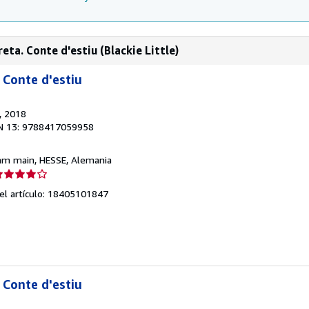
ta. Conte d'estiu (Blackie Little)
 Conte d'estiu
, 2018
N 13: 9788417059958
 am main, HESSE, Alemania
lificación
el
del artículo: 18405101847
endedor:
e
strellas
 Conte d'estiu