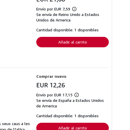
Envío por EUR 7,59
Más
Se envía de Reino Unido a Estados
información
sobre
Unidos de America
las
tarifas
Cantidad disponible: 1 disponibles
de
envío
Añadir al carrito
Comprar nuevo
EUR 12,26
Envío por EUR 17,15
Más
Se envía de España a Estados Unidos
información
sobre
de America
las
tarifas
Cantidad disponible: 1 disponibles
de
envío
s seus caus a les
Añadir al carrito
amp de l?altra