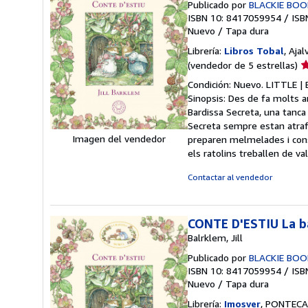
Publicado por
BLACKIE BOO
ISBN 10: 8417059954
/
ISB
Nuevo
/
Tapa dura
Librería:
Libros Tobal
, Ajal
Ca
(vendedor de 5 estrellas)
d
Condición: Nuevo. LITTLE | 
v
Sinopsis: Des de fa molts an
5
Bardissa Secreta, una tanca 
d
Secreta sempre estan atrafe
5
Imagen del vendedor
preparen melmelades i cons
e
els ratolins treballen de v
Contactar al vendedor
CONTE D'ESTIU La b
Balrklem, Jill
Publicado por
BLACKIE BOO
ISBN 10: 8417059954
/
ISB
Nuevo
/
Tapa dura
Librería:
Imosver
, PONTECA