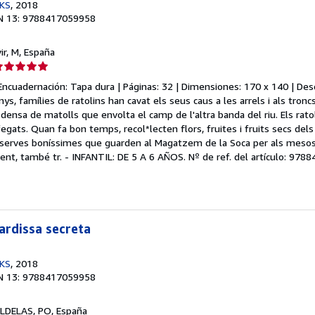
KS
, 2018
N 13: 9788417059958
vir, M, España
lificación
el
Encuadernación: Tapa dura | Páginas: 32 | Dimensiones: 170 x 140 | De
endedor:
ys, famílies de ratolins han cavat els seus caus a les arrels i als tronc
densa de matolls que envolta el camp de l'altra banda del riu. Els ratol
e
gats. Quan fa bon temps, recol*lecten flors, fruites i fruits secs dels
erves boníssimes que guarden al Magatzem de la Soca per als mesos 
strellas
alent, també tr. - INFANTIL: DE 5 A 6 AÑOS.
Nº de ref. del artículo: 97
ardissa secreta
KS
, 2018
N 13: 9788417059958
LDELAS, PO, España