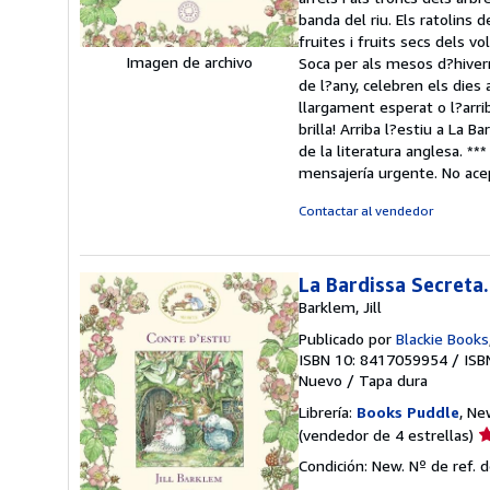
5
banda del riu. Els ratolins
d
fruites i fruits secs dels
5
Imagen de archivo
Soca per als mesos d?hivern
e
de l?any, celebren els dies
llargament esperat o l?arrib
brilla! Arriba l?estiu a La 
de la literatura anglesa. **
mensajería urgente. No ace
Contactar al vendedor
La Bardissa Secreta.
Barklem, Jill
Publicado por
Blackie Books
ISBN 10: 8417059954
/
ISB
Nuevo
/
Tapa dura
Librería:
Books Puddle
, Ne
Ca
(vendedor de 4 estrellas)
d
Condición: New.
Nº de ref. 
v