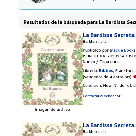
Resultados de la búsqueda para La Bardissa Secre
La Bardissa Secreta.
Barklem, Jill
Publicado por
Blackie Books
ISBN 10: 8417059954
/
ISB
Nuevo
/
Tapa dura
Librería:
Biblios
, Frankfurt
Ca
(vendedor de 4 estrellas)
d
Condición: New.
Nº de ref. 
v
4
Contactar al vendedor
d
5
Imagen de archivo
e
La Bardissa Secreta.
Barklem, Jill