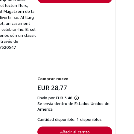
l lecten flors,
 al Magatzem de la
ertir-se. Al llarg
inet, un casament
 celebrar-ho. El sol
eriós són un clàssic
 través de
 17520547
Comprar nuevo
EUR 28,77
Envío por EUR 3,46
Más
Se envía dentro de Estados Unidos de
información
sobre
America
las
tarifas
Cantidad disponible: 1 disponibles
de
envío
Añadir al carrito