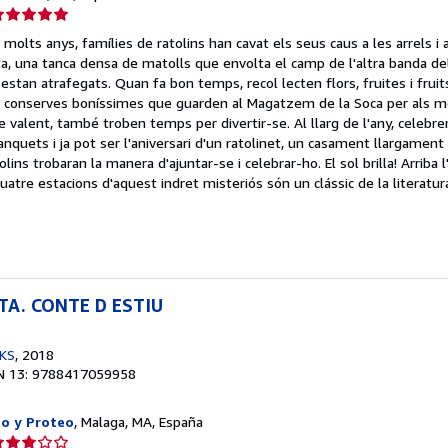
lificación
el
molts anys, famílies de ratolins han cavat els seus caus a les arrels i 
endedor:
a, una tanca densa de matolls que envolta el camp de l'altra banda del 
estan atrafegats. Quan fa bon temps, recol lecten flors, fruites i fruit
e
 conserves boníssimes que guarden al Magatzem de la Soca per als me
e valent, també troben temps per divertir-se. Al llarg de l'any, celebre
strellas
nquets i ja pot ser l'aniversari d'un ratolinet, un casament llargament 
lins trobaran la manera d'ajuntar-se i celebrar-ho. El sol brilla! Arriba l
uatre estacions d'aquest indret misteriós són un clássic de la literatu
TA. CONTE D ESTIU
KS
, 2018
N 13: 9788417059958
eo y Proteo
, Malaga, MA, España
lificación