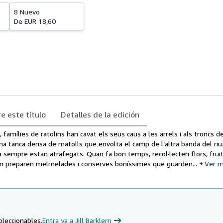
8 Nuevo
De
EUR 18,60
e este título
Detalles de la edición
famílies de ratolins han cavat els seus caus a les arrels i als troncs d
una tanca densa de matolls que envolta el camp de l’altra banda del riu.
a sempre estan atrafegats. Quan fa bon temps, recol·lecten flors, fruite
 en preparen melmelades i conserves boníssimes que guarden...
Ver 
oleccionables.
Entra ya a Jill Barklem