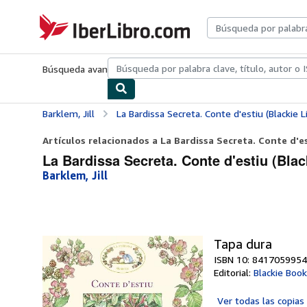
Pasar al contenido principal
IberLibro.com
Búsqueda avanzada
Colecciones
Libros antiguos
Arte y colecc
Barklem, Jill
La Bardissa Secreta. Conte d'estiu (Blackie Li
Artículos relacionados a La Bardissa Secreta. Conte d'est
La Bardissa Secreta. Conte d'estiu (Black
Barklem, Jill
Tapa dura
ISBN 10: 8417059954
Editorial:
Blackie Boo
Ver todas las
copias