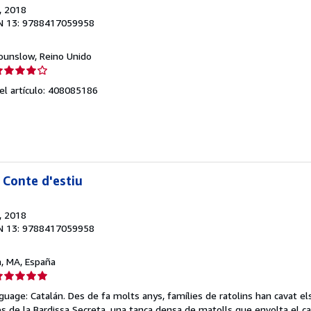
, 2018
N 13: 9788417059958
Hounslow, Reino Unido
lificación
el
del artículo: 408085186
endedor:
e
strellas
 Conte d'estiu
, 2018
N 13: 9788417059958
a, MA, España
lificación
el
uage: Catalán. Des de fa molts anys, famílies de ratolins han cavat el
endedor:
bres de la Bardissa Secreta, una tanca densa de matolls que envolta el c