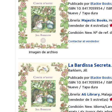
Publicado por
Blackie Books
ISBN 10: 8417059954
/
ISB
Nuevo
/
Tapa dura
Librería:
Majestic Books
, 
Ca
(vendedor de 4 estrellas)
d
Condición: New.
Nº de ref. 
v
4
Contactar al vendedor
d
5
Imagen de archivo
e
La Bardissa Secreta.
Barklem, Jill
Publicado por
Blackie Books
ISBN 10: 8417059954
/
ISB
Nuevo
/
Tapa dura
Librería:
AG Library
, Malag
Ca
(vendedor de 5 estrellas)
d
Condición: New. Idioma/Lang
v
arrels i als troncs dels ar