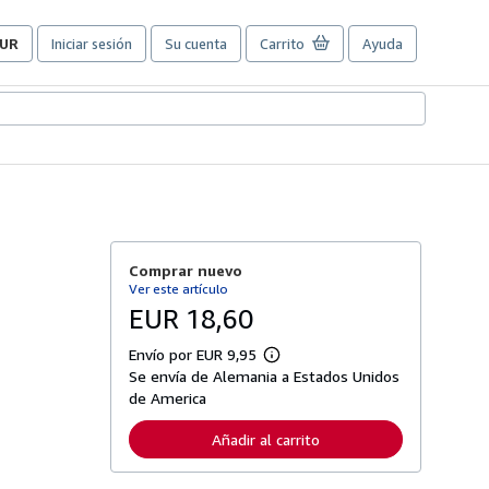
UR
Iniciar sesión
Su cuenta
Carrito
Ayuda
referencias
e
ompra
el
itio.
Comprar nuevo
Ver este artículo
EUR 18,60
Envío por EUR 9,95
M
Se envía de Alemania a Estados Unidos
á
s
de America
i
n
Añadir al carrito
f
o
r