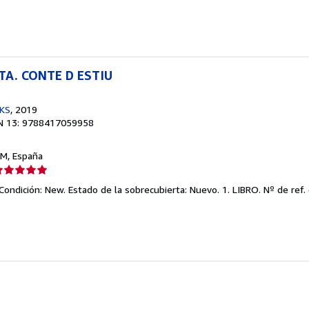
e
strellas
TA. CONTE D ESTIU
KS
, 2019
N 13: 9788417059958
 M, España
lificación
el
 Condición: New. Estado de la sobrecubierta: Nuevo. 1. LIBRO.
Nº de ref. 
endedor:
e
strellas