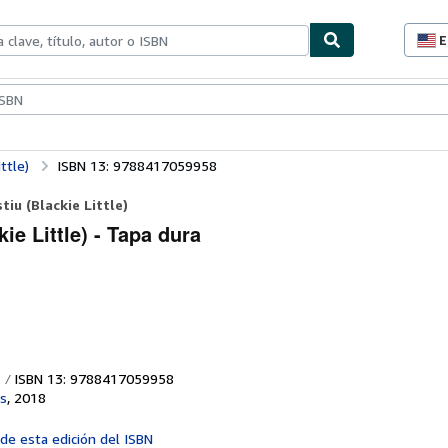
E
P
d
c
ionismo
Vendedores
Comenzar a vender
d
s
ttle)
ISBN 13: 9788417059958
iu (Blackie Little)
ie Little) - Tapa dura
ISBN 13: 9788417059958
ks
,
2018
 de esta edición del ISBN