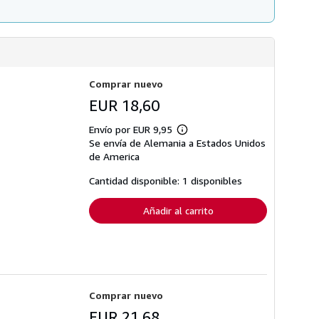
Comprar nuevo
EUR 18,60
Envío por EUR 9,95
Más
Se envía de Alemania a Estados Unidos
información
sobre
de America
las
tarifas
Cantidad disponible: 1 disponibles
de
envío
Añadir al carrito
Comprar nuevo
EUR 21,68