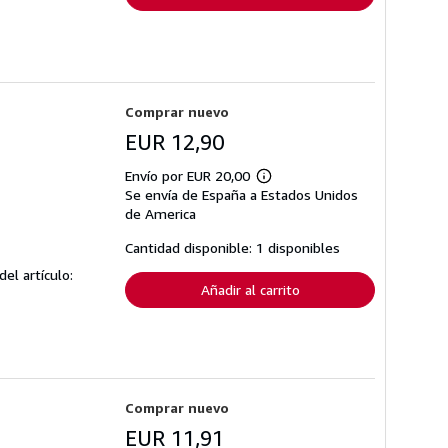
Comprar nuevo
EUR 12,90
Envío por EUR 20,00
Más
Se envía de España a Estados Unidos
información
sobre
de America
las
tarifas
Cantidad disponible: 1 disponibles
de
envío
del artículo:
Añadir al carrito
Comprar nuevo
EUR 11,91