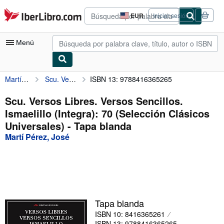
Pasar al contenido principal
IberLibro.com
EUR
Iniciar sesión
Preferencias
de
compra
Menú
del
sitio.
Martí Pérez, José
Scu. Versos Libres. Versos Sencillos. Ismaelillo (Integra): 70 (Selección Clásicos Universales)
ISBN 13: 9788416365265
Mi cuenta
Consultar mis pedidos
Scu. Versos Libres. Versos Sencillos.
Ismaelillo (Integra): 70 (Selección Clásicos
Búsqueda avanzada
Universales) - Tapa blanda
Colecciones
Martí Pérez, José
Libros antiguos
Arte y coleccionismo
Vendedores
Tapa blanda
Comenzar a vender
ISBN 10: 8416365261
Ayuda
ISBN 13: 9788416365265