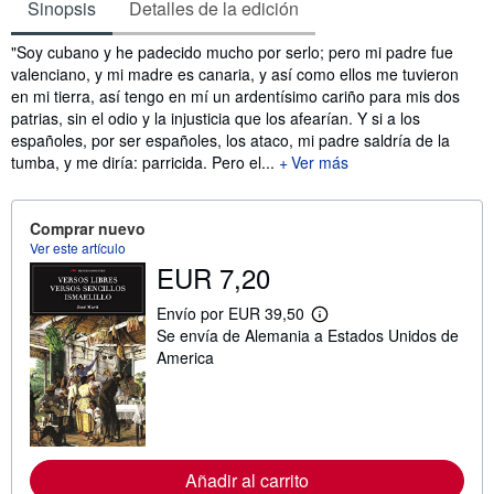
Sinopsis
Detalles de la edición
Sinopsis
"Soy cubano y he padecido mucho por serlo; pero mi padre fue
valenciano, y mi madre es canaria, y así como ellos me tuvieron
en mi tierra, así tengo en mí un ardentísimo cariño para mis dos
patrias, sin el odio y la injusticia que los afearían. Y si a los
españoles, por ser españoles, los ataco, mi padre saldría de la
tumba, y me diría: parricida. Pero el...
Ver más
Comprar nuevo
Ver este artículo
EUR 7,20
Envío por EUR 39,50
M
Se envía de Alemania a Estados Unidos de
á
s
America
i
n
f
o
r
m
a
Añadir al carrito
c