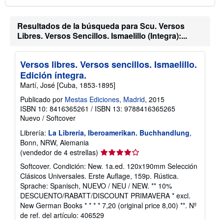
Resultados de la búsqueda para Scu. Versos
Libres. Versos Sencillos. Ismaelillo (Integra):...
Versos libres. Versos sencillos. Ismaelillo.
Edición íntegra.
Martí, José [Cuba, 1853-1895]
Publicado por
Mestas Ediciones, Madrid
, 2015
ISBN 10: 8416365261
/
ISBN 13: 9788416365265
Nuevo
/
Softcover
Librería:
La Librería, Iberoamerikan. Buchhandlung
,
Bonn, NRW, Alemania
Calificación
(vendedor de 4 estrellas)
del
Softcover. Condición: New. 1a.ed. 120x190mm Selección
vendedor:
Clásicos Universales. Erste Auflage, 159p. Rústica.
4
Sprache: Spanisch, NUEVO / NEU / NEW. ** 10%
de
DESCUENTO/RABATT/DISCOUNT PRIMAVERA * excl.
5
New German Books * * * * 7,20 (original price 8,00) **.
Nº
estrellas
de ref. del artículo: 406529