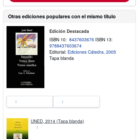
i
ó
n
Otras ediciones populares con el mismo título
s
o
b
Edición Destacada
r
e
ISBN 10:
8437603676
ISBN 13:
l
a
9788437603674
s
Editorial:
Ediciones Cátedra, 2005
t
Tapa blanda
a
r
i
f
a
s
d
e
e
n
v
í
o
UNED, 2014 (Tapa blanda)