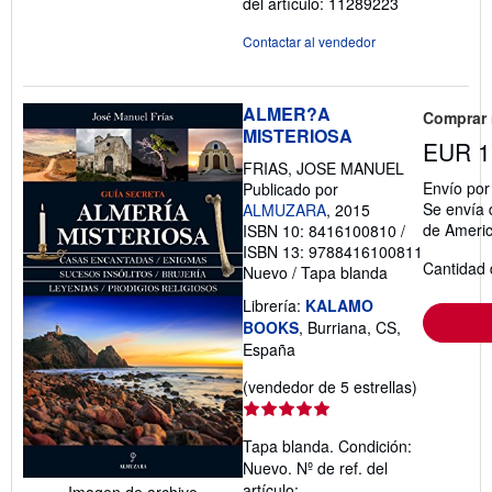
del artículo: 11289223
Contactar al vendedor
ALMER?A
Comprar
MISTERIOSA
EUR 1
FRIAS, JOSE MANUEL
Envío po
Publicado por
Se envía 
ALMUZARA
, 2015
de Ameri
ISBN 10: 8416100810
/
ISBN 13: 9788416100811
Cantidad 
Nuevo
/
Tapa blanda
Librería:
KALAMO
BOOKS
, Burriana, CS,
España
Calificació
(vendedor de 5 estrellas)
del
vendedor:
Tapa blanda. Condición:
5
Nuevo.
Nº de ref. del
de
artículo:
Imagen de archivo