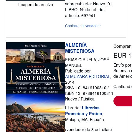
sobrecubierta: Nuevo. 01.
Imagen de archivo
5
LIBRO.
Nº de ref. del
estrellas
artículo: 697941
Contactar al vendedor
ALMERÍA
Comprar
MISTERIOSA
EUR 1
FRIAS CIRUELA, JOSÉ
Envío po
MANUEL
Se envía 
Publicado por
de Ameri
ALMUZARA EDITORIAL
,
2014
Cantidad 
ISBN 10: 8416100810
/
ISBN 13: 9788416100811
Nuevo
/
Rústica
Librería:
Librerias
Prometeo y Proteo
,
Malaga, MA, España
Calificació
(vendedor de 3 estrellas)