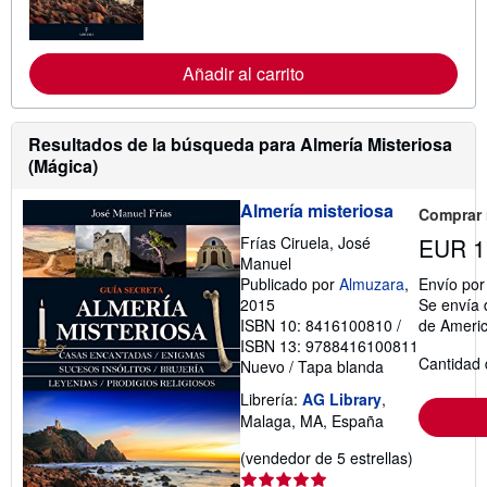
o
r
m
a
c
Añadir al carrito
i
ó
n
s
Resultados de la búsqueda para Almería Misteriosa
o
(Mágica)
b
r
e
Almería misteriosa
Comprar
l
a
Frías Ciruela, José
EUR 1
s
Manuel
t
a
Publicado por
Almuzara
,
Envío po
r
2015
Se envía 
i
ISBN 10: 8416100810
/
de Ameri
f
ISBN 13: 9788416100811
a
s
Cantidad 
Nuevo
/
Tapa blanda
d
e
Librería:
AG Library
,
e
Malaga, MA, España
n
v
Calificació
(vendedor de 5 estrellas)
í
o
del