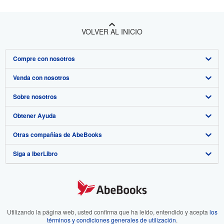
VOLVER AL INICIO
Compre con nosotros
Venda con nosotros
Búsqueda avanzada
Sobre nosotros
Colecciones
Comenzar a vender
Obtener Ayuda
Mi cuenta
Únase a nuestro programa de afiliados
Sobre IberLibro
Otras compañías de AbeBooks
Mis pedidos
Recomiende un vendedor
Medios
Preguntas frecuentes y guías
Siga a IberLibro
Ver carrito
Empleo
Atención al Cliente
AbeBooks.com
Política de Privacidad
AbeBooks.co.uk
Preferencias de cookies
AbeBooks.de
Aviso de cookies
AbeBooks.fr
Utilizando la página web, usted confirma que ha leído, entendido y acepta
los
términos y condiciones generales de utilización
.