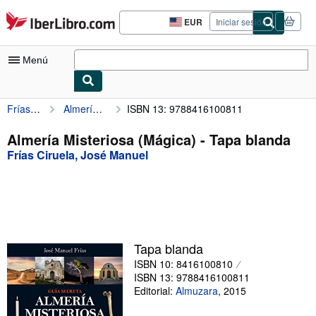
Pasar al contenido principal
IberLibro.com
EUR
Iniciar sesión
Preferencias
de
compra
Menú
del
sitio.
Frías Ciruela, José Manuel
Almería Misteriosa (Mágica)
ISBN 13: 9788416100811
Mi cuenta
Consultar mis pedidos
Almería Misteriosa (Mágica) - Tapa blanda
Frías Ciruela, José Manuel
Búsqueda avanzada
Colecciones
Libros antiguos
Arte y coleccionismo
Tapa blanda
Vendedores
ISBN 10: 8416100810
ISBN 13: 9788416100811
Comenzar a vender
Editorial:
Almuzara
,
2015
Ayuda