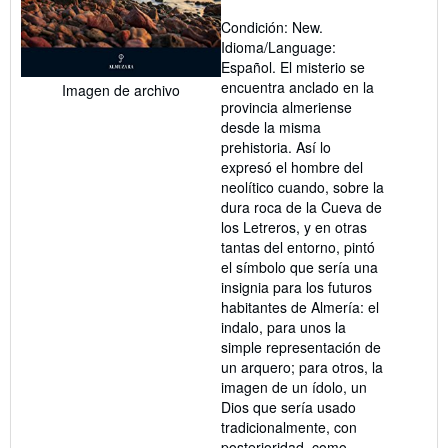
vendedor:
Condición: New.
5
Idioma/Language:
de
Español. El misterio se
5
encuentra anclado en la
Imagen de archivo
estrellas
provincia almeriense
desde la misma
prehistoria. Así lo
expresó el hombre del
neolítico cuando, sobre la
dura roca de la Cueva de
los Letreros, y en otras
tantas del entorno, pintó
el símbolo que sería una
insignia para los futuros
habitantes de Almería: el
indalo, para unos la
simple representación de
un arquero; para otros, la
imagen de un ídolo, un
Dios que sería usado
tradicionalmente, con
posterioridad, como