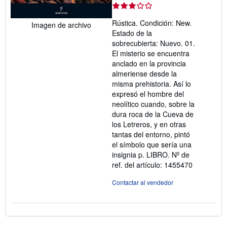
del
vendedor:
Rústica. Condición: New.
Imagen de archivo
3
Estado de la
de
sobrecubierta: Nuevo. 01.
5
El misterio se encuentra
estrellas
anclado en la provincia
almeriense desde la
misma prehistoria. Así lo
expresó el hombre del
neolítico cuando, sobre la
dura roca de la Cueva de
los Letreros, y en otras
tantas del entorno, pintó
el símbolo que sería una
insignia p. LIBRO.
Nº de
ref. del artículo: 1455470
Contactar al vendedor