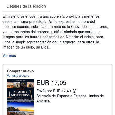
Detalles de la edición
Sinopsis
El misterio se encuentra anclado en la provincia almeriense
desde la misma prehistoria. Así lo expresó el hombre del
neolítico cuando, sobre la dura roca de la Cueva de los Letreros,
y en otras tantas del entorno, pintó el símbolo que sería una
insignia para los futuros habitantes de Almería: el indalo, para
unos la simple representación de un arquero; para otros, la
imagen de un ídolo, un Dios...
Ver más
Comprar nuevo
Ver este artículo
EUR 17,05
Envío por EUR 17,40
M
Se envía de España a Estados Unidos de
á
s
America
i
n
f