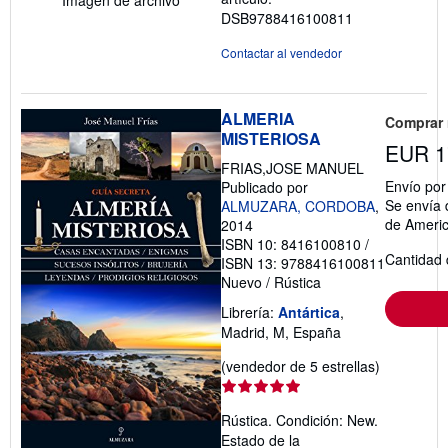
5
DSB9788416100811
estrellas
Contactar al vendedor
ALMERIA
Comprar
MISTERIOSA
EUR 1
FRIAS,JOSE MANUEL
Envío po
Publicado por
Se envía 
ALMUZARA, CORDOBA
,
de Ameri
2014
ISBN 10: 8416100810
/
Cantidad 
ISBN 13: 9788416100811
Nuevo
/
Rústica
Librería:
Antártica
,
Madrid, M, España
Calificació
(vendedor de 5 estrellas)
del
vendedor:
Rústica. Condición: New.
5
Estado de la
de