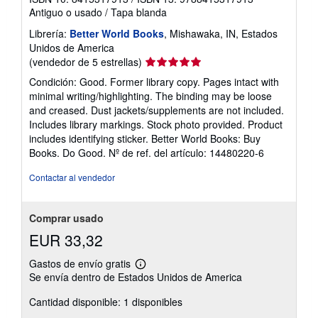
Antiguo o usado
/
Tapa blanda
Librería:
Better World Books
, Mishawaka, IN, Estados
Unidos de America
Calificación
(vendedor de 5 estrellas)
del
Condición: Good. Former library copy. Pages intact with
vendedor:
minimal writing/highlighting. The binding may be loose
5
and creased. Dust jackets/supplements are not included.
de
Includes library markings. Stock photo provided. Product
5
includes identifying sticker. Better World Books: Buy
estrellas
Books. Do Good.
Nº de ref. del artículo: 14480220-6
Contactar al vendedor
Comprar usado
EUR 33,32
Gastos de envío gratis
Más
Se envía dentro de Estados Unidos de America
información
sobre
Cantidad disponible: 1 disponibles
las
tarifas