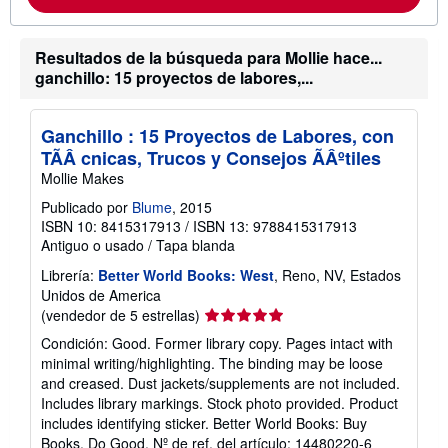
o
r
m
a
Resultados de la búsqueda para Mollie hace...
c
ganchillo: 15 proyectos de labores,...
i
ó
n
s
Ganchillo : 15 Proyectos de Labores, con
o
TÃÂ cnicas, Trucos y Consejos ÃÂºtiles
b
r
Mollie Makes
e
l
Publicado por
Blume
, 2015
a
ISBN 10: 8415317913
/
ISBN 13: 9788415317913
s
Antiguo o usado
/
Tapa blanda
t
a
Librería:
Better World Books: West
, Reno, NV, Estados
r
i
Unidos de America
f
Calificación
(vendedor de 5 estrellas)
a
del
s
Condición: Good. Former library copy. Pages intact with
d
vendedor:
minimal writing/highlighting. The binding may be loose
e
5
e
and creased. Dust jackets/supplements are not included.
de
n
Includes library markings. Stock photo provided. Product
v
5
includes identifying sticker. Better World Books: Buy
í
estrellas
o
Books. Do Good.
Nº de ref. del artículo: 14480220-6