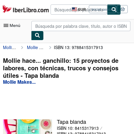
Pasar al contenido principal
IberLibro.com
EUR
Iniciar sesión
Preferencias
de
compra
Menú
del
sitio.
Mollie Makes...
Mollie hace... ganchillo: 15 proyectos de labores, con técnicas, trucos y consejos útiles
ISBN 13: 9788415317913
Mi cuenta
Consultar mis pedidos
Mollie hace... ganchillo: 15 proyectos de
labores, con técnicas, trucos y consejos
Búsqueda avanzada
útiles - Tapa blanda
Colecciones
Mollie Makes...
Libros antiguos
Arte y coleccionismo
Vendedores
Tapa blanda
Comenzar a vender
ISBN 10: 8415317913
Ayuda
ISBN 13: 9788415317913