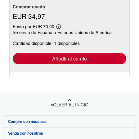
Comprar usado
EUR 34,97
Envío por EUR 70,00
Más
Se envía de España a Estados Unidos de America
información
sobre
Cantidad disponible: 1 disponibles
las
tarifas
de
envío
Añadir al carrito
VOLVER AL INICIO
Compre con nosotros
Venda con nosotros
Búsqueda avanzada