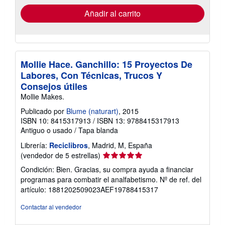
de
envío
Añadir al carrito
Mollie Hace. Ganchillo: 15 Proyectos De
Labores, Con Técnicas, Trucos Y
Consejos útiles
Mollie Makes.
Publicado por
Blume (naturart)
, 2015
ISBN 10: 8415317913
/
ISBN 13: 9788415317913
Antiguo o usado
/
Tapa blanda
Librería:
Reciclibros
, Madrid, M, España
Calificación
(vendedor de 5 estrellas)
del
Condición: Bien. Gracias, su compra ayuda a financiar
vendedor:
programas para combatir el analfabetismo.
Nº de ref. del
5
artículo: 1881202509023AEF19788415317
de
5
Contactar al vendedor
estrellas