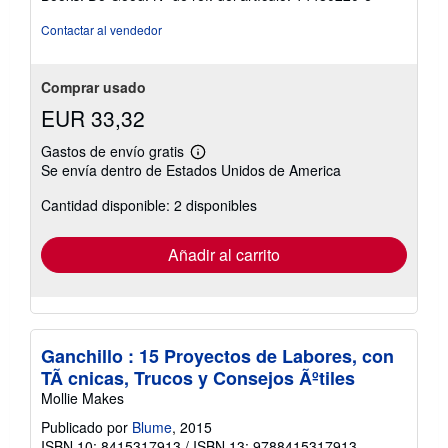
Contactar al vendedor
Comprar usado
EUR 33,32
Gastos de envío gratis
Más
Se envía dentro de Estados Unidos de America
información
sobre
Cantidad disponible: 2 disponibles
las
tarifas
de
envío
Añadir al carrito
Ganchillo : 15 Proyectos de Labores, con
TÃ cnicas, Trucos y Consejos Ãºtiles
Mollie Makes
Publicado por
Blume
, 2015
ISBN 10: 8415317913
/
ISBN 13: 9788415317913