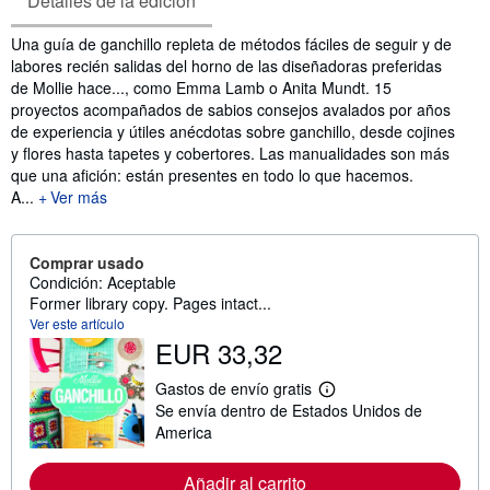
Detalles de la edición
Sinopsis
Una guía de ganchillo repleta de métodos fáciles de seguir y de
labores recién salidas del horno de las diseñadoras preferidas
de Mollie hace..., como Emma Lamb o Anita Mundt. 15
proyectos acompañados de sabios consejos avalados por años
de experiencia y útiles anécdotas sobre ganchillo, desde cojines
y flores hasta tapetes y cobertores. Las manualidades son más
que una afición: están presentes en todo lo que hacemos.
A...
Ver más
Comprar usado
Condición: Aceptable
Former library copy. Pages intact...
Ver este artículo
EUR 33,32
Gastos de envío gratis
M
Se envía dentro de Estados Unidos de
á
s
America
i
n
f
Añadir al carrito