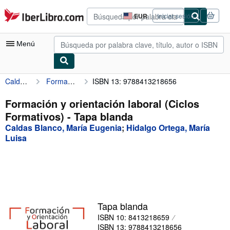
Pasar al contenido principal
IberLibro.com
EUR
Iniciar sesión
Preferencias
de
compra
Menú
del
sitio.
Caldas Blanco, María Eugenia
Formación y orientación laboral (Ciclos Formativos)
ISBN 13: 9788413218656
Mi cuenta
Consultar mis pedidos
Formación y orientación laboral (Ciclos
Formativos) - Tapa blanda
Búsqueda avanzada
Caldas Blanco, María Eugenia
;
Hidalgo Ortega, María
Colecciones
Luisa
Libros antiguos
Arte y coleccionismo
Vendedores
Tapa blanda
Comenzar a vender
ISBN 10: 8413218659
Ayuda
ISBN 13: 9788413218656