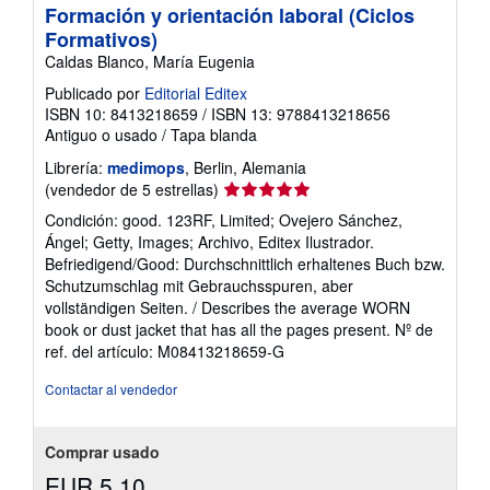
Formación y orientación laboral (Ciclos
Formativos)
Caldas Blanco, María Eugenia
Publicado por
Editorial Editex
ISBN 10: 8413218659
/
ISBN 13: 9788413218656
Antiguo o usado
/
Tapa blanda
Librería:
medimops
, Berlin, Alemania
Calificación
(vendedor de 5 estrellas)
del
Condición: good. 123RF, Limited; Ovejero Sánchez,
vendedor:
Ángel; Getty, Images; Archivo, Editex Ilustrador.
5
Befriedigend/Good: Durchschnittlich erhaltenes Buch bzw.
de
Schutzumschlag mit Gebrauchsspuren, aber
5
vollständigen Seiten. / Describes the average WORN
estrellas
book or dust jacket that has all the pages present.
Nº de
ref. del artículo: M08413218659-G
Contactar al vendedor
Comprar usado
EUR 5,10