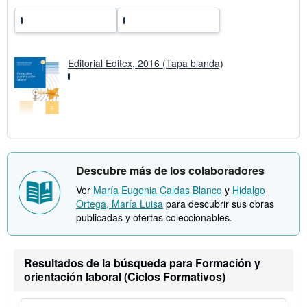
f
a
s
d
e
e
Editorial Editex, 2016 (Tapa blanda)
n
v
í
o
Descubre más de los colaboradores
Ver
María Eugenia Caldas Blanco
y
Hidalgo
Ortega, María Luisa
para descubrir sus obras
publicadas y ofertas coleccionables.
Resultados de la búsqueda para Formación y
orientación laboral (Ciclos Formativos)