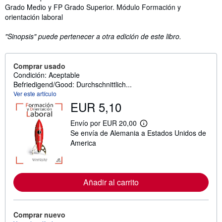
Grado Medio y FP Grado Superior. Módulo Formación y
orientación laboral
"Sinopsis" puede pertenecer a otra edición de este libro.
Comprar usado
Condición: Aceptable
Befriedigend/Good: Durchschnittlich...
Ver este artículo
EUR 5,10
Envío por EUR 20,00
M
Se envía de Alemania a Estados Unidos de
á
s
America
i
n
f
o
r
Añadir al carrito
m
a
c
i
Comprar nuevo
ó