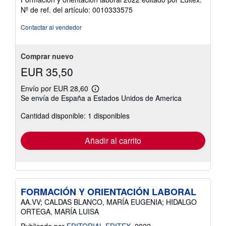
de
Nº de ref. del artículo: 0010333575
5
estrellas
Contactar al vendedor
Comprar nuevo
EUR 35,50
Envío por EUR 28,60
Más
Se envía de España a Estados Unidos de America
información
sobre
Cantidad disponible: 1 disponibles
las
tarifas
de
envío
Añadir al carrito
FORMACIÓN Y ORIENTACIÓN LABORAL
AA.VV; CALDAS BLANCO, MARÍA EUGENIA; HIDALGO
ORTEGA, MARÍA LUISA