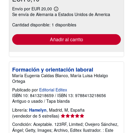
Envío por EUR 20,00
Más
Se envía de Alemania a Estados Unidos de America
información
sobre
Cantidad disponible: 1 disponibles
las
tarifas
de
envío
Añadir al carrito
Formación y orientación laboral
María Eugenia Caldas Blanco, María Luisa Hidalgo
Ortega
Publicado por
Editorial Editex
ISBN 10: 8413218659
/
ISBN 13: 9788413218656
Antiguo o usado
/
Tapa blanda
Librería:
Hamelyn
, Madrid, M, España
Calificación
(vendedor de 5 estrellas)
del
Condición: Aceptable. 123RF, Limited; Ovejero Sánchez,
vendedor:
Ángel; Getty, Images; Archivo, Editex Ilustrador. : Este