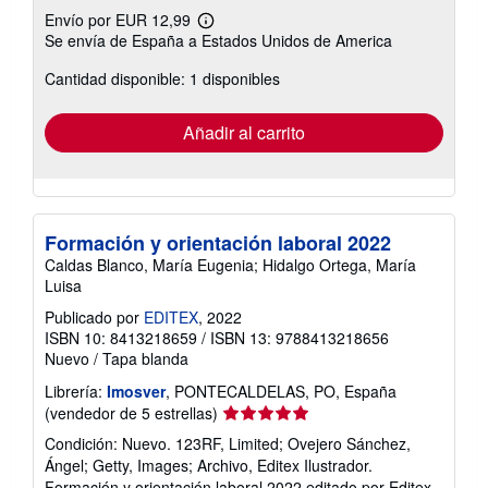
Envío por EUR 12,99
Más
Se envía de España a Estados Unidos de America
información
sobre
Cantidad disponible: 1 disponibles
las
tarifas
de
envío
Añadir al carrito
Formación y orientación laboral 2022
Caldas Blanco, María Eugenia; Hidalgo Ortega, María
Luisa
Publicado por
EDITEX
, 2022
ISBN 10: 8413218659
/
ISBN 13: 9788413218656
Nuevo
/
Tapa blanda
Librería:
Imosver
, PONTECALDELAS, PO, España
Calificación
(vendedor de 5 estrellas)
del
Condición: Nuevo. 123RF, Limited; Ovejero Sánchez,
vendedor:
Ángel; Getty, Images; Archivo, Editex Ilustrador.
5
Formación y orientación laboral 2022 editado por Editex.