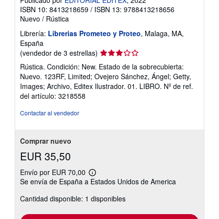
Publicado por
EDITORIAL EDITEX
, 2022
ISBN 10: 8413218659
/
ISBN 13: 9788413218656
Nuevo
/
Rústica
Librería:
Librerias Prometeo y Proteo
, Malaga, MA,
España
Calificación
(vendedor de 3 estrellas)
del
Rústica. Condición: New. Estado de la sobrecubierta:
vendedor:
Nuevo. 123RF, Limited; Ovejero Sánchez, Ángel; Getty,
3
Images; Archivo, Editex Ilustrador. 01. LIBRO.
Nº de ref.
de
del artículo: 3218558
5
estrellas
Contactar al vendedor
Comprar nuevo
EUR 35,50
Envío por EUR 70,00
Más
Se envía de España a Estados Unidos de America
información
sobre
Cantidad disponible: 1 disponibles
las
tarifas
de