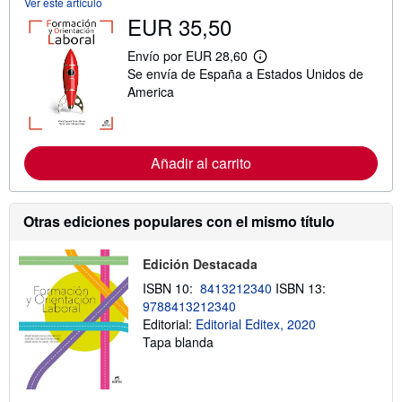
Ver este artículo
n
s
EUR 35,50
o
b
Envío por EUR 28,60
r
M
e
Se envía de España a Estados Unidos de
á
l
s
America
a
i
s
n
t
f
a
o
r
r
Añadir al carrito
i
m
f
a
a
c
s
i
d
Otras ediciones populares con el mismo título
ó
e
n
e
s
n
Edición Destacada
o
v
b
í
ISBN 10:
8413212340
ISBN 13:
r
o
9788413212340
e
l
Editorial:
Editorial Editex, 2020
a
Tapa blanda
s
t
a
r
i