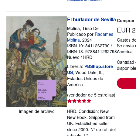
El burlador de Sevilla
Comprar
Molina, Tirso De
EUR 2
Publicado por
Radames
Molina
, 2024
Gastos de
ISBN 10: 8411262790
/
Se envía 
ISBN 13: 9788411262798
America
Nuevo
/
HRD
Cantidad 
Librería:
PBShop.store
disponibl
US
, Wood Dale, IL,
Estados Unidos de
America
Calificació
(vendedor de 5 estrellas)
del
vendedor:
Imagen de archivo
HRD. Condición: New.
5
New Book. Shipped from
de
UK. Established seller
5
since 2000.
Nº de ref. del
estrellas
artículo: L2-