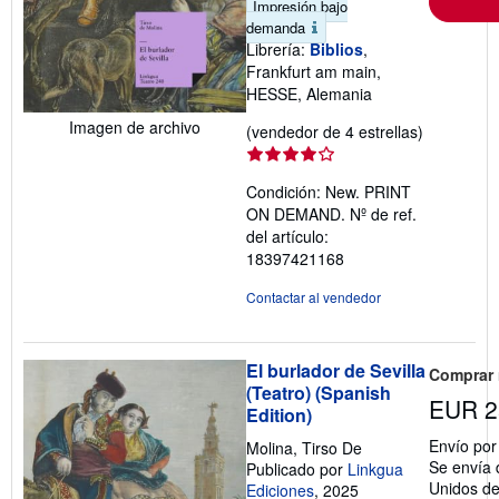
Impresión bajo
demanda
Librería:
Biblios
,
Frankfurt am main,
HESSE, Alemania
Imagen de archivo
Calificació
(vendedor de 4 estrellas)
del
vendedor:
Condición: New. PRINT
4
ON DEMAND.
Nº de ref.
de
del artículo:
5
18397421168
estrellas
Contactar al vendedor
El burlador de Sevilla
Comprar
(Teatro) (Spanish
EUR 2
Edition)
Envío po
Molina, Tirso De
Se envía 
Publicado por
Linkgua
Unidos d
Ediciones
, 2025