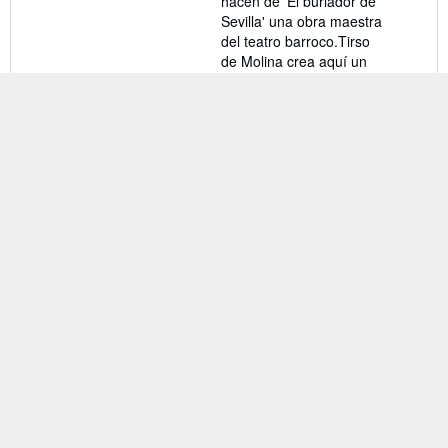
hacen de 'El burlador de
Sevilla' una obra maestra
del teatro barroco.Tirso
de Molina crea aquí un
personaje icónico, que
permite hacer una
reflexión profunda sobre
la naturaleza humana, la
moralidad y la justicia.
Esta obra ha inspirado a
innumerables autores y
sigue siendo relevante en
la cultura
contemporánea,
demostrando la habilidad
de Tirso de Molina para
capturar aspectos
universales de la
experiencia humana.
Nº
de ref. del artículo:
9788411262798
Contactar al vendedor