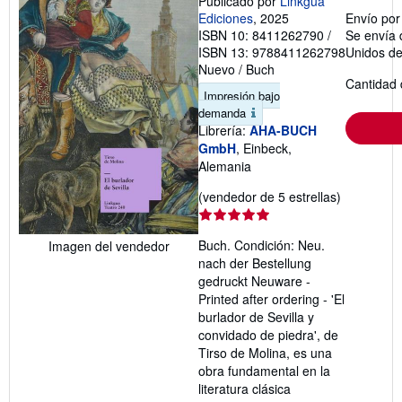
Publicado por
Linkgua
Ediciones
, 2025
Envío po
ISBN 10: 8411262790
/
Se envía 
ISBN 13: 9788411262798
Unidos d
Nuevo
/
Buch
Cantidad 
Impresión bajo
demanda
Librería:
AHA-BUCH
GmbH
, Einbeck,
Alemania
Calificació
(vendedor de 5 estrellas)
del
vendedor:
Buch. Condición: Neu.
Imagen del vendedor
5
nach der Bestellung
de
gedruckt Neuware -
5
Printed after ordering - 'El
estrellas
burlador de Sevilla y
convidado de piedra', de
Tirso de Molina, es una
obra fundamental en la
literatura clásica