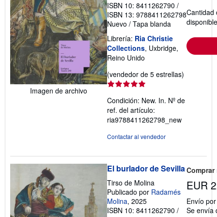
ISBN 10: 8411262790
/
Cantidad 
ISBN 13: 9788411262798
disponibl
Nuevo
/
Tapa blanda
Librería:
Ria Christie
Collections
, Uxbridge,
Reino Unido
Calificació
(vendedor de 5 estrellas)
del
Imagen de archivo
vendedor:
Condición: New. In.
Nº de
5
ref. del artículo:
de
ria9788411262798_new
5
estrellas
Contactar al vendedor
El burlador de Sevilla
Comprar
Tirso de Molina
EUR 2
Publicado por
Radamés
Molina
, 2025
Envío po
ISBN 10: 8411262790
/
Se envía 