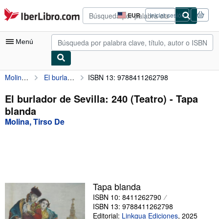
Pasar al contenido principal
IberLibro.com
EUR
Iniciar sesión
Preferencias
de
compra
Menú
del
sitio.
Molina, Tirso De
El burlador de Sevilla: 240 (Teatro)
ISBN 13: 9788411262798
Mi cuenta
Consultar mis pedidos
El burlador de Sevilla: 240 (Teatro) - Tapa
blanda
Búsqueda avanzada
Molina, Tirso De
Colecciones
Libros antiguos
Arte y coleccionismo
Vendedores
Tapa blanda
ISBN 10: 8411262790
Comenzar a vender
ISBN 13: 9788411262798
Ayuda
Editorial:
Linkgua Ediciones
,
2025