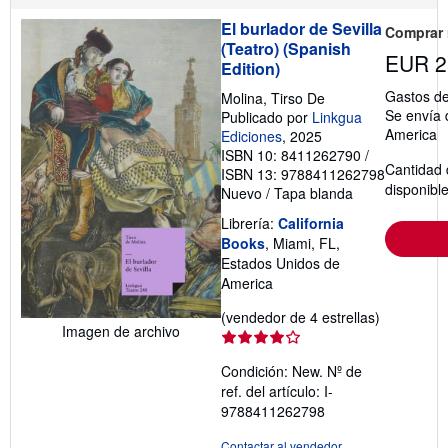
El burlador de Sevilla
Comprar
(Teatro) (Spanish
EUR 2
Edition)
Gastos de
Molina, Tirso De
Se envía 
Publicado por
Linkgua
America
Ediciones
, 2025
ISBN 10: 8411262790
/
Cantidad 
ISBN 13: 9788411262798
disponibl
Nuevo
/
Tapa blanda
Librería:
California
Books
, Miami, FL,
Estados Unidos de
America
Calificació
(vendedor de 4 estrellas)
Imagen de archivo
del
vendedor:
Condición: New.
Nº de
4
ref. del artículo: I-
de
9788411262798
5
estrellas
Contactar al vendedor