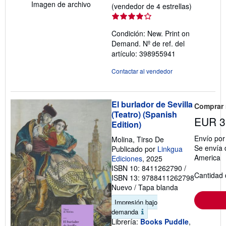
Imagen de archivo
Calificació
(vendedor de 4 estrellas)
del
vendedor:
Condición: New. Print on
4
Demand.
Nº de ref. del
de
artículo: 398955941
5
estrellas
Contactar al vendedor
El burlador de Sevilla
Comprar
(Teatro) (Spanish
EUR 3
Edition)
Envío po
Molina, Tirso De
Se envía 
Publicado por
Linkgua
America
Ediciones
, 2025
ISBN 10: 8411262790
/
Cantidad 
ISBN 13: 9788411262798
Nuevo
/
Tapa blanda
Impresión bajo
demanda
Librería:
Books Puddle
,