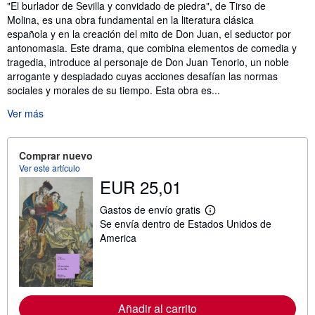
Sinopsis
"El burlador de Sevilla y convidado de piedra", de Tirso de
Molina, es una obra fundamental en la literatura clásica
española y en la creación del mito de Don Juan, el seductor por
antonomasia. Este drama, que combina elementos de comedia y
tragedia, introduce al personaje de Don Juan Tenorio, un noble
arrogante y despiadado cuyas acciones desafían las normas
sociales y morales de su tiempo. Esta obra es...
Ver más
Comprar nuevo
Ver este artículo
EUR 25,01
Gastos de envío gratis
M
Se envía dentro de Estados Unidos de
á
s
America
i
n
f
o
r
m
Añadir al carrito
a