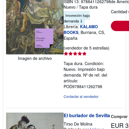
ISBN 13: 9788411262798
de Ameri
Nuevo
/
Tapa dura
Cantidad 
Impresión bajo
demanda
Librería:
KALAMO
BOOKS
, Burriana, CS,
España
Calificació
(vendedor de 5 estrellas)
del
Imagen de archivo
vendedor:
Tapa dura. Condición:
5
Nuevo. Impresión bajo
de
demanda.
Nº de ref. del
5
artículo:
estrellas
POD9788411262798
Contactar al vendedor
El burlador de Sevilla
Comprar
Tirso De Molina
EUR 3