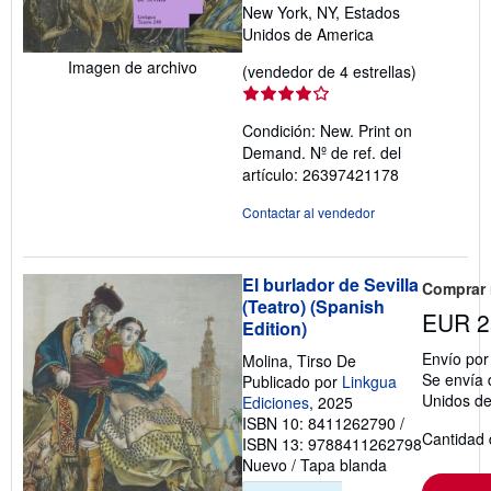
New York, NY, Estados
Unidos de America
Imagen de archivo
Calificació
(vendedor de 4 estrellas)
del
vendedor:
Condición: New. Print on
4
Demand.
Nº de ref. del
de
artículo: 26397421178
5
estrellas
Contactar al vendedor
El burlador de Sevilla
Comprar
(Teatro) (Spanish
EUR 2
Edition)
Envío po
Molina, Tirso De
Se envía 
Publicado por
Linkgua
Unidos d
Ediciones
, 2025
ISBN 10: 8411262790
/
Cantidad 
ISBN 13: 9788411262798
Nuevo
/
Tapa blanda