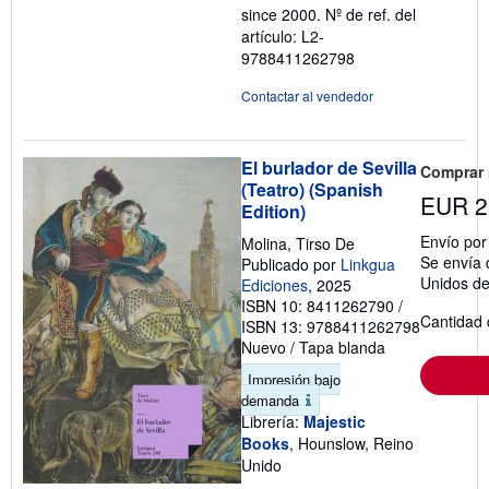
since 2000.
Nº de ref. del
estrellas
artículo: L2-
9788411262798
Contactar al vendedor
El burlador de Sevilla
Comprar
(Teatro) (Spanish
EUR 2
Edition)
Envío po
Molina, Tirso De
Se envía 
Publicado por
Linkgua
Unidos d
Ediciones
, 2025
ISBN 10: 8411262790
/
Cantidad 
ISBN 13: 9788411262798
Nuevo
/
Tapa blanda
Impresión bajo
demanda
Librería:
Majestic
Books
, Hounslow, Reino
Unido