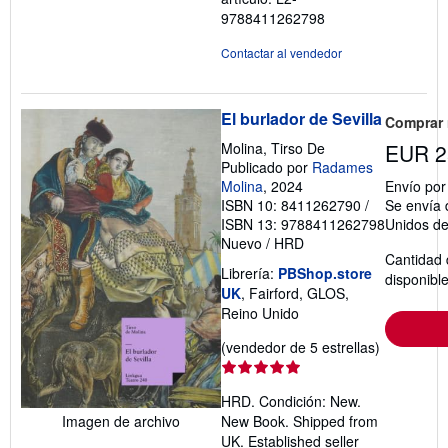
9788411262798
Contactar al vendedor
El burlador de Sevilla
Comprar
Molina, Tirso De
EUR 2
Publicado por
Radames
Molina
, 2024
Envío po
ISBN 10: 8411262790
/
Se envía 
ISBN 13: 9788411262798
Unidos d
Nuevo
/
HRD
Cantidad 
Librería:
PBShop.store
disponibl
UK
, Fairford, GLOS,
Reino Unido
Calificació
(vendedor de 5 estrellas)
del
vendedor:
HRD. Condición: New.
5
Imagen de archivo
New Book. Shipped from
de
UK. Established seller
5