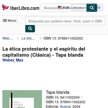
Pasar al contenido principal
IberLibro.com
EUR
Iniciar sesión
Preferencias
de
compra
Menú
del
sitio.
Weber, Max
La ética protestante y el espíritu del capitalismo (Clásica)
ISBN 13: 9788411002202
Mi cuenta
Consultar mis pedidos
La ética protestante y el espíritu del
capitalismo (Clásica) - Tapa blanda
Búsqueda avanzada
Weber, Max
Colecciones
Libros antiguos
Arte y coleccionismo
Vendedores
Tapa blanda
ISBN 10: 8411002209
Comenzar a vender
ISBN 13: 9788411002202
Ayuda
Editorial:
Austral
,
2024