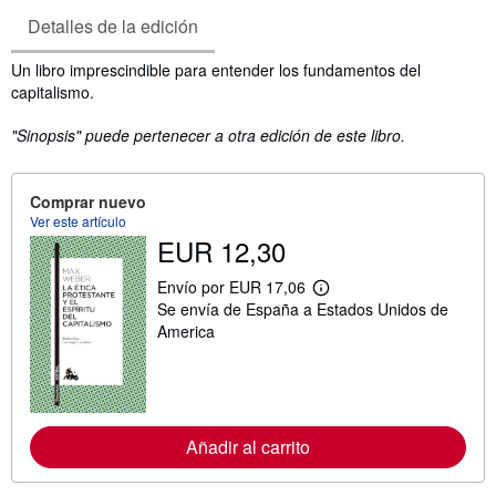
Detalles de la edición
Sinopsis
Un libro imprescindible para entender los fundamentos del
capitalismo.
"Sinopsis" puede pertenecer a otra edición de este libro.
Comprar nuevo
Ver este artículo
EUR 12,30
Envío por EUR 17,06
M
Se envía de España a Estados Unidos de
á
s
America
i
n
f
o
r
m
Añadir al carrito
a
c
i
ó