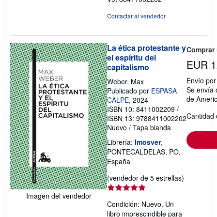
Contactar al vendedor
La ética protestante y
Comprar
el espíritu del
EUR 1
capitalismo
Envío po
Weber, Max
Se envía 
Publicado por
ESPASA
de Ameri
CALPE
, 2024
ISBN 10: 8411002209
/
Cantidad 
ISBN 13: 9788411002202
Nuevo
/
Tapa blanda
Librería:
Imosver
,
PONTECALDELAS, PO,
España
Calificació
(vendedor de 5 estrellas)
del
Imagen del vendedor
vendedor:
Condición: Nuevo. Un
5
libro imprescindible para
de