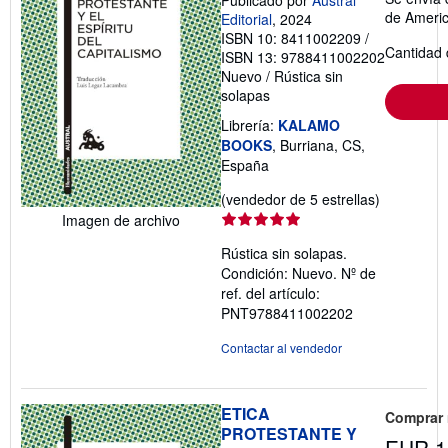
Publicado por
Austral
de Ameri
Editorial
, 2024
ISBN 10: 8411002209
/
Cantidad 
ISBN 13: 9788411002202
Nuevo
/
Rústica sin
solapas
Librería:
KALAMO
BOOKS
, Burriana, CS,
España
Calificació
(vendedor de 5 estrellas)
del
Imagen de archivo
vendedor:
Rústica sin solapas.
5
Condición: Nuevo.
Nº de
de
ref. del artículo:
5
PNT9788411002202
estrellas
Contactar al vendedor
ETICA
Comprar
PROTESTANTE Y