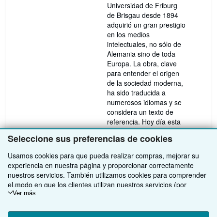
Universidad de Friburg
de Brisgau desde 1894
adquirió un gran prestigio
en los medios
intelectuales, no sólo de
Alemania sino de toda
Europa. La obra, clave
para entender el origen
de la sociedad moderna,
ha sido traducida a
numerosos idiomas y se
considera un texto de
referencia. Hoy día esta
obra continúa siendo
Seleccione sus preferencias de cookies
imprescindible para todo
aquel que desee
Usamos cookies para que pueda realizar compras, mejorar su
comprender muchas de
experiencia en nuestra página y proporcionar correctamente
las cuestiones sociales,
nuestros servicios. También utilizamos cookies para comprender
políticas y económicas de
el modo en que los clientes utilizan nuestros servicios (por
la actualidad. Un libro
ejemplo, midiendo las visitas al sitio) y así poder realizar mejoras.
Ver más
esencial para entender la
Si está de acuerdo, también utilizaremos cookies de terceros
relación entre religión y
para mostrar contenido relevante en los anuncios y medir el