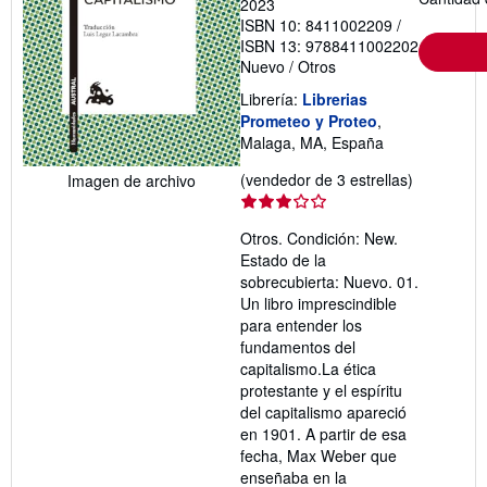
2023
ISBN 10: 8411002209
/
ISBN 13: 9788411002202
Nuevo
/
Otros
Librería:
Librerias
Prometeo y Proteo
,
Malaga, MA, España
Calificació
(vendedor de 3 estrellas)
Imagen de archivo
del
vendedor:
Otros. Condición: New.
3
Estado de la
de
sobrecubierta: Nuevo. 01.
5
Un libro imprescindible
estrellas
para entender los
fundamentos del
capitalismo.La ética
protestante y el espíritu
del capitalismo apareció
en 1901. A partir de esa
fecha, Max Weber que
enseñaba en la