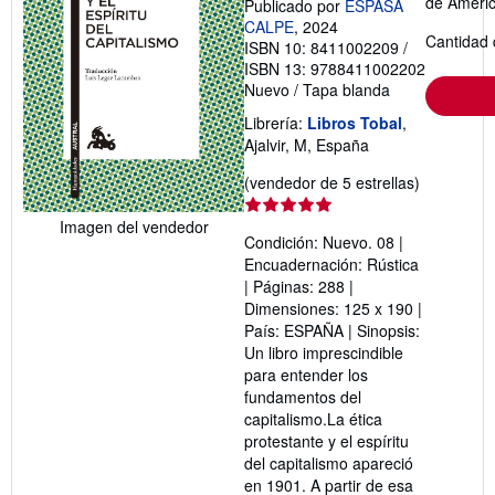
de Ameri
Publicado por
ESPASA
CALPE
, 2024
Cantidad 
ISBN 10: 8411002209
/
ISBN 13: 9788411002202
Nuevo
/
Tapa blanda
Librería:
Libros Tobal
,
Ajalvir, M, España
Calificació
(vendedor de 5 estrellas)
del
vendedor:
Imagen del vendedor
Condición: Nuevo. 08 |
5
Encuadernación: Rústica
de
| Páginas: 288 |
5
Dimensiones: 125 x 190 |
estrellas
País: ESPAÑA | Sinopsis:
Un libro imprescindible
para entender los
fundamentos del
capitalismo.La ética
protestante y el espíritu
del capitalismo apareció
en 1901. A partir de esa