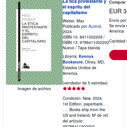
La tica protestante y
Comprar
el espritu del
EUR 3
capitalismo
Envío po
Weber, Max
Se envía 
Publicado por
Austral
,
America
2024
ISBN 10: 8411002209
/
Cantidad 
ISBN 13: 9788411002202
Nuevo
/
Tapa blanda
Librería:
Kennys
Bookstore
, Olney, MD,
Estados Unidos de
America
Calificació
(vendedor de 5 estrellas)
del
Imagen de archivo
vendedor:
Condición: New. 2024.
5
1st Edition. paperback. . .
de
. . . Books ship from the
5
US and Ireland.
Nº de ref.
estrellas
del artículo:
V9788411002202