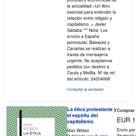
la actualidad «Un libro
esencial para entender la
relación entre religión y
capitalismo. » Javier
Sádaba *** Nota: Los
envíos a España
peninsular, Baleares y
Canarias se realizan a
través de mensajería
urgente. No aceptamos
pedidos con destino a
Ceuta y Melilla.
Nº de ref.
del artículo: 24204068
Contactar al vendedor
La ética protestante y
Comprar
el espíritu del
EUR 1
capitalismo
Envío po
Max Weber
Se envía 