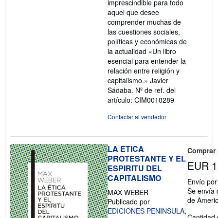
imprescindible para todo
aquel que desee
comprender muchas de
las cuestiones sociales,
políticas y económicas de
la actualidad «Un libro
esencial para entender la
relación entre religión y
capitalismo.» Javier
Sádaba.
Nº de ref. del
artículo: CIM0010289
Contactar al vendedor
LA ETICA
Comprar
PROTESTANTE Y EL
EUR 1
ESPIRITU DEL
CAPITALISMO
Envío po
Se envía 
MAX WEBER
de Ameri
Publicado por
EDICIONES PENINSULA
,
Cantidad 