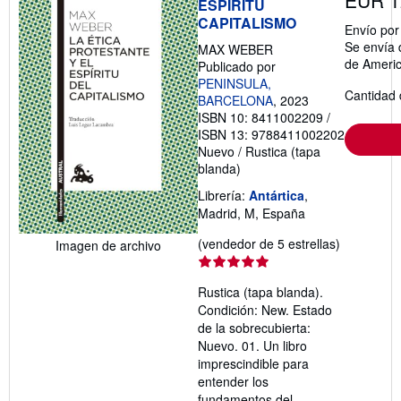
EUR 1
ESPIRITU
CAPITALISMO
Envío po
Se envía 
MAX WEBER
de Ameri
Publicado por
PENINSULA,
Cantidad 
BARCELONA
, 2023
ISBN 10: 8411002209
/
ISBN 13: 9788411002202
Nuevo
/
Rustica (tapa
blanda)
Librería:
Antártica
,
Madrid, M, España
Calificació
(vendedor de 5 estrellas)
Imagen de archivo
del
vendedor:
Rustica (tapa blanda).
5
Condición: New. Estado
de
de la sobrecubierta:
5
Nuevo. 01. Un libro
estrellas
imprescindible para
entender los
fundamentos del