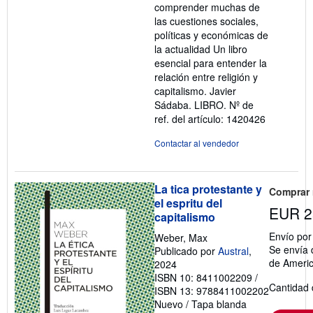
comprender muchas de
las cuestiones sociales,
políticas y económicas de
la actualidad Un libro
esencial para entender la
relación entre religión y
capitalismo. Javier
Sádaba. LIBRO.
Nº de
ref. del artículo: 1420426
Contactar al vendedor
La tica protestante y
Comprar
el espritu del
EUR 2
capitalismo
Envío po
Weber, Max
Se envía 
Publicado por
Austral
,
de Ameri
2024
ISBN 10: 8411002209
/
Cantidad 
ISBN 13: 9788411002202
Nuevo
/
Tapa blanda