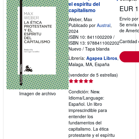
el espíritu del
EUR 1
capitalismo
Envío po
Weber, Max
Se envía 
Publicado por
Austral
,
de Ameri
2024
ISBN 10: 8411002209
/
Cantidad 
ISBN 13: 9788411002202
Nuevo
/
Tapa blanda
Librería:
Agapea Libros
,
Malaga, MA, España
Calificació
(vendedor de 5 estrellas)
del
vendedor:
Condición: New.
5
Imagen de archivo
Idioma/Language:
de
Español. Un libro
5
imprescindible para
estrellas
entender los
fundamentos del
capitalismo. La ética
protestante y el espíritu