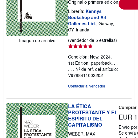
Original o primera edición
Librería:
Kennys
Bookshop and Art
Galleries Ltd.
, Galway,
GY, Irlanda
Calificació
(vendedor de 5 estrellas)
Imagen de archivo
del
vendedor:
Condición: New. 2024.
5
1st Edition. paperback. . .
de
. . .
Nº de ref. del artículo:
5
V9788411002202
estrellas
Contactar al vendedor
LA ÉTICA
Comprar
PROTESTANTE Y EL
EUR 1
ESPÍRITU DEL
CAPITALISMO
Envío po
Se envía 
WEBER, MAX