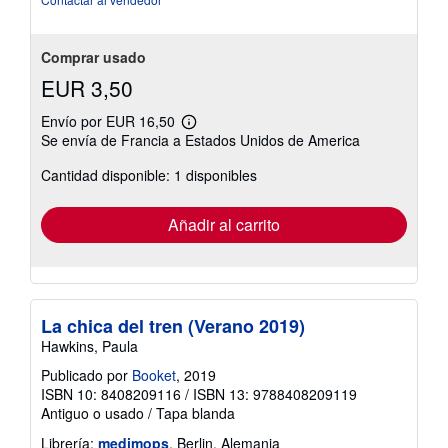
Comprar usado
EUR 3,50
Envío por EUR 16,50
Más
Se envía de Francia a Estados Unidos de America
información
sobre
Cantidad disponible: 1 disponibles
las
tarifas
de
envío
Añadir al carrito
La chica del tren (Verano 2019)
Hawkins, Paula
Publicado por
Booket
, 2019
ISBN 10: 8408209116
/
ISBN 13: 9788408209119
Antiguo o usado
/
Tapa blanda
Librería:
medimops
, Berlin, Alemania