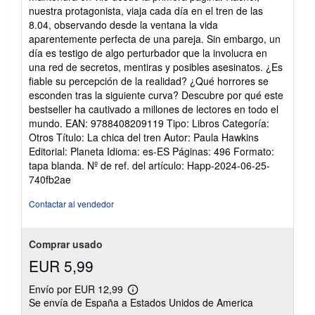
de
nuestra protagonista, viaja cada día en el tren de las
5
8.04, observando desde la ventana la vida
estrellas
aparentemente perfecta de una pareja. Sin embargo, un
día es testigo de algo perturbador que la involucra en
una red de secretos, mentiras y posibles asesinatos. ¿Es
fiable su percepción de la realidad? ¿Qué horrores se
esconden tras la siguiente curva? Descubre por qué este
bestseller ha cautivado a millones de lectores en todo el
mundo. EAN: 9788408209119 Tipo: Libros Categoría:
Otros Título: La chica del tren Autor: Paula Hawkins
Editorial: Planeta Idioma: es-ES Páginas: 496 Formato:
tapa blanda.
Nº de ref. del artículo: Happ-2024-06-25-
740fb2ae
Contactar al vendedor
Comprar usado
EUR 5,99
Envío por EUR 12,99
Más
Se envía de España a Estados Unidos de America
información
sobre