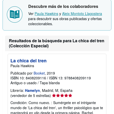
Descubre más de los colaboradores
Ver
Paula Hawkins
y
Aleix Montoto Llagostera
para descubrir sus obras publicadas y ofertas
coleccionables.
Resultados de la búsqueda para La chica del tren
(Colección Especial)
La chica del tren
Paula Hawkins
Publicado por
Booket
, 2019
ISBN 10: 8408209116
/
ISBN 13: 9788408209119
Antiguo o usado
/
Tapa blanda
Librería:
Hamelyn
, Madrid, M, España
Calificación
(vendedor de 5 estrellas)
del
Condición: Como nuevo. : Sumérgete en el intrigante
vendedor:
mundo de 'La chica del tren', un thriller psicológico que te
5
mantendrá en vilo desde la primera página. Rachel,