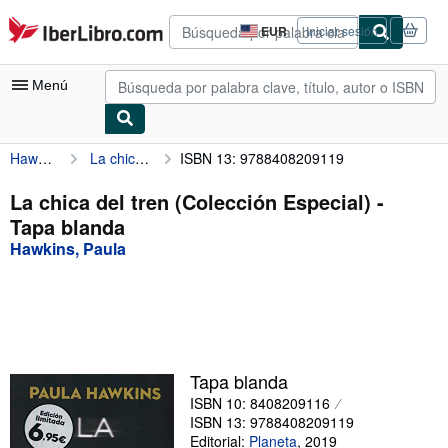
Pasar al contenido principal
IberLibro.com
EUR
Iniciar sesión
Preferencias
de
compra
Menú
del
sitio.
Hawkins, Paula
La chica del tren (Colección Especial)
ISBN 13: 9788408209119
Mi cuenta
Consultar mis pedidos
La chica del tren (Colección Especial) -
Tapa blanda
Búsqueda avanzada
Hawkins, Paula
Colecciones
Libros antiguos
Arte y coleccionismo
Vendedores
Tapa blanda
ISBN 10: 8408209116
Comenzar a vender
ISBN 13: 9788408209119
Ayuda
Editorial:
Planeta
,
2019