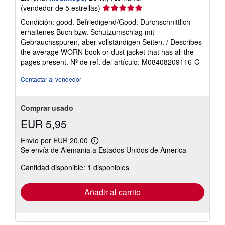
Calificación
(vendedor de 5 estrellas)
del
Condición: good. Befriedigend/Good: Durchschnittlich
vendedor:
erhaltenes Buch bzw. Schutzumschlag mit
5
Gebrauchsspuren, aber vollständigen Seiten. / Describes
de
the average WORN book or dust jacket that has all the
5
pages present.
Nº de ref. del artículo: M08408209116-G
estrellas
Contactar al vendedor
Comprar usado
EUR 5,95
Envío por EUR 20,00
Más
Se envía de Alemania a Estados Unidos de America
información
sobre
Cantidad disponible: 1 disponibles
las
tarifas
de
envío
Añadir al carrito