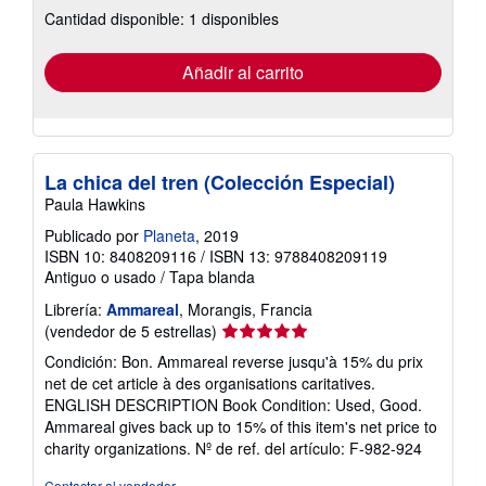
Cantidad disponible: 1 disponibles
las
tarifas
de
envío
Añadir al carrito
La chica del tren (Colección Especial)
Paula Hawkins
Publicado por
Planeta
, 2019
ISBN 10: 8408209116
/
ISBN 13: 9788408209119
Antiguo o usado
/
Tapa blanda
Librería:
Ammareal
, Morangis, Francia
Calificación
(vendedor de 5 estrellas)
del
Condición: Bon. Ammareal reverse jusqu'à 15% du prix
vendedor:
net de cet article à des organisations caritatives.
5
ENGLISH DESCRIPTION Book Condition: Used, Good.
de
Ammareal gives back up to 15% of this item's net price to
5
charity organizations.
Nº de ref. del artículo: F-982-924
estrellas
Contactar al vendedor