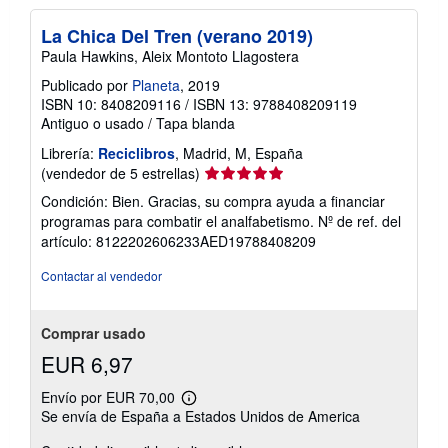
La Chica Del Tren (verano 2019)
Paula Hawkins, Aleix Montoto Llagostera
Publicado por
Planeta
, 2019
ISBN 10: 8408209116
/
ISBN 13: 9788408209119
Antiguo o usado
/
Tapa blanda
Librería:
Reciclibros
, Madrid, M, España
Calificación
(vendedor de 5 estrellas)
del
Condición: Bien. Gracias, su compra ayuda a financiar
vendedor:
programas para combatir el analfabetismo.
Nº de ref. del
5
artículo: 8122202606233AED19788408209
de
5
Contactar al vendedor
estrellas
Comprar usado
EUR 6,97
Envío por EUR 70,00
Más
Se envía de España a Estados Unidos de America
información
sobre