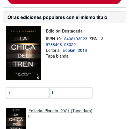
c
i
ó
n
Otras ediciones populares con el mismo título
s
o
b
Edición Destacada
r
e
ISBN 10:
8408193023
ISBN 13:
l
9788408193029
a
s
Editorial:
Booket, 2018
t
Tapa blanda
a
r
i
f
a
s
d
e
e
n
v
í
Editorial Planeta, 2021 (Tapa dura)
o