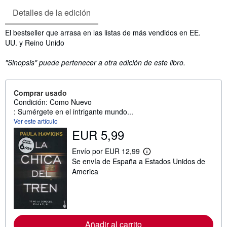
Detalles de la edición
Sinopsis
El bestseller que arrasa en las listas de más vendidos en EE.
UU. y Reino Unido
"Sinopsis" puede pertenecer a otra edición de este libro.
Comprar usado
Condición: Como Nuevo
: Sumérgete en el intrigante mundo...
Ver este artículo
EUR 5,99
Envío por EUR 12,99
M
Se envía de España a Estados Unidos de
á
s
America
i
n
f
o
r
m
Añadir al carrito
a