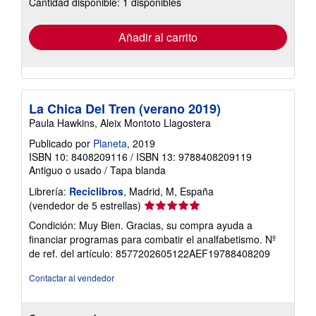
Cantidad disponible: 1 disponibles
las
tarifas
de
envío
Añadir al carrito
La Chica Del Tren (verano 2019)
Paula Hawkins, Aleix Montoto Llagostera
Publicado por
Planeta
, 2019
ISBN 10: 8408209116
/
ISBN 13: 9788408209119
Antiguo o usado
/
Tapa blanda
Librería:
Reciclibros
, Madrid, M, España
Calificación
(vendedor de 5 estrellas)
del
Condición: Muy Bien. Gracias, su compra ayuda a
vendedor:
financiar programas para combatir el analfabetismo.
Nº
5
de ref. del artículo: 8577202605122AEF19788408209
de
5
Contactar al vendedor
estrellas