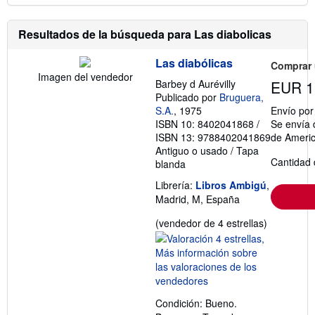
Resultados de la búsqueda para Las diabolicas
Las diabólicas
Comprar
Imagen del vendedor
Barbey d Aurévilly
EUR 1
Publicado por
Bruguera,
S.A.
, 1975
Envío po
ISBN 10: 8402041868
/
Se envía 
ISBN 13: 9788402041869
de Ameri
Antiguo o usado
/
Tapa
Cantidad 
blanda
Librería:
Libros Ambigú
,
Madrid, M, España
Calificació
(vendedor de 4 estrellas)
del
vendedor:
4
de
5
Condición: Bueno.
estrellas