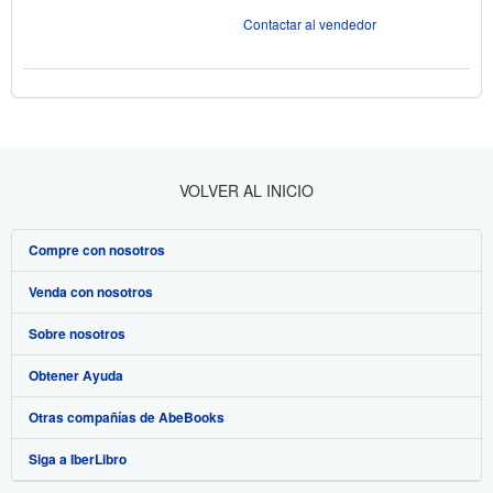
Contactar al vendedor
VOLVER AL INICIO
Compre con nosotros
Venda con nosotros
Búsqueda avanzada
Sobre nosotros
Colecciones
Comenzar a vender
Obtener Ayuda
Mi cuenta
Únase a nuestro programa de afiliados
Sobre IberLibro
Otras compañías de AbeBooks
Mis pedidos
Recomiende un vendedor
Medios
Preguntas frecuentes y guías
Siga a IberLibro
Ver carrito
Empleo
Atención al Cliente
AbeBooks.com