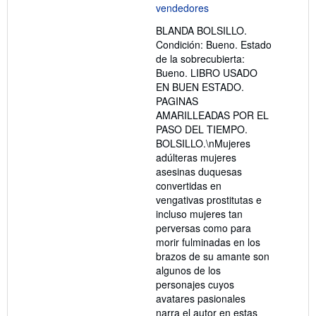
de
5
BLANDA BOLSILLO.
estrellas
Condición: Bueno. Estado
de la sobrecubierta:
Bueno. LIBRO USADO
EN BUEN ESTADO.
PAGINAS
AMARILLEADAS POR EL
PASO DEL TIEMPO.
BOLSILLO.\nMujeres
adúlteras mujeres
asesinas duquesas
convertidas en
vengativas prostitutas e
incluso mujeres tan
perversas como para
morir fulminadas en los
brazos de su amante son
algunos de los
personajes cuyos
avatares pasionales
narra el autor en estas