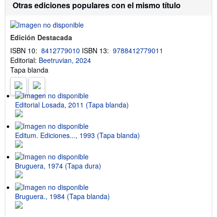
m
Otras ediciones populares con el mismo título
a
c
i
ó
Edición Destacada
n
s
ISBN 10:
8412779010
ISBN 13:
9788412779011
o
Editorial:
Beetruvian, 2024
b
r
Tapa blanda
e
l
a
s
Editorial Losada, 2011 (Tapa blanda)
t
a
r
i
f
Editum. Ediciones..., 1993 (Tapa blanda)
a
s
d
e
Bruguera, 1974 (Tapa dura)
e
n
v
í
Bruguera., 1984 (Tapa blanda)
o