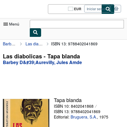
Pasar al contenido principal
IberLibro.com
EUR
Iniciar sesión
Preferencias
de
compra
Menú
del
sitio.
Barbey D&#39;Aurevilly, Jules Amde
Las diabolicas
ISBN 13: 9788402041869
Mi cuenta
Consultar mis pedidos
Las diabolicas - Tapa blanda
Barbey D&#39;Aurevilly, Jules Amde
Cerrar sesión
Búsqueda avanzada
Colecciones
Libros antiguos
Tapa blanda
Arte y coleccionismo
ISBN 10: 8402041868
ISBN 13: 9788402041869
Vendedores
Editorial:
Bruguera, S.A.
,
1975
Comenzar a vender