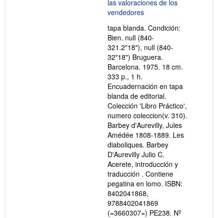
5
de
5
tapa blanda. Condición:
estrellas
Bien. null (840-
321.2"18"), null (840-
32"18") Bruguera.
Barcelona. 1975. 18 cm.
333 p., 1 h.
Encuadernación en tapa
blanda de editorial.
Colección 'Libro Práctico',
numero coleccion(v. 310).
Barbey d'Aurevilly, Jules
Amédée 1808-1889. Les
diaboliques. Barbey
D'Aurevilly Julio C.
Acerete, introducción y
traducción . Contiene
pegatina en lomo. ISBN:
8402041868,
9788402041869
(=3660307=) PE238.
Nº