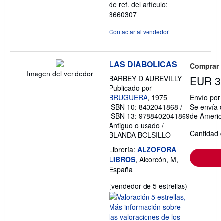
de ref. del artículo:
3660307
Contactar al vendedor
LAS DIABOLICAS
Comprar
Imagen del vendedor
BARBEY D AUREVILLY
EUR 3
Publicado por
BRUGUERA
, 1975
Envío po
ISBN 10: 8402041868
/
Se envía 
ISBN 13: 9788402041869
de Ameri
Antiguo o usado
/
Cantidad 
BLANDA BOLSILLO
Librería:
ALZOFORA
LIBROS
, Alcorcón, M,
España
Calificació
(vendedor de 5 estrellas)
del
vendedor:
5