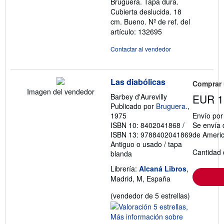
Bruguera. Tapa dura.
Cubierta deslucida. 18
cm. Bueno.
Nº de ref. del
artículo: 132695
Contactar al vendedor
Las diabólicas
Comprar
Imagen del vendedor
Barbey d'Aurevilly
EUR 1
Publicado por
Bruguera.
,
1975
Envío po
ISBN 10: 8402041868
/
Se envía 
ISBN 13: 9788402041869
de Ameri
Antiguo o usado
/
tapa
Cantidad 
blanda
Librería:
Alcaná Libros
,
Madrid, M, España
Calificació
(vendedor de 5 estrellas)
del
vendedor: