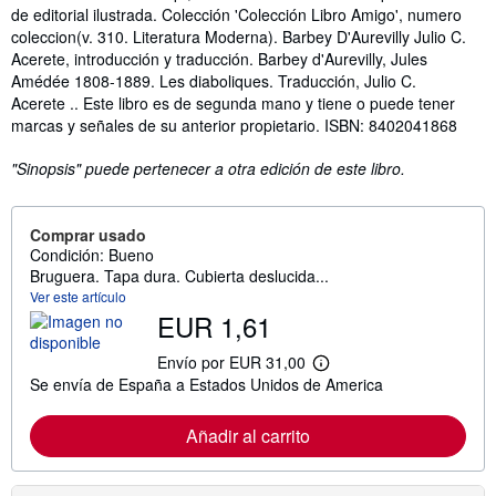
de editorial ilustrada. Colección 'Colección Libro Amigo', numero
coleccion(v. 310. Literatura Moderna). Barbey D'Aurevilly Julio C.
Acerete, introducción y traducción. Barbey d'Aurevilly, Jules
Amédée 1808-1889. Les diaboliques. Traducción, Julio C.
Acerete .. Este libro es de segunda mano y tiene o puede tener
marcas y señales de su anterior propietario. ISBN: 8402041868
"Sinopsis" puede pertenecer a otra edición de este libro.
Comprar usado
Condición: Bueno
Bruguera. Tapa dura. Cubierta deslucida...
Ver este artículo
EUR 1,61
Envío por EUR 31,00
M
Se envía de España a Estados Unidos de America
á
s
i
Añadir al carrito
n
f
o
r