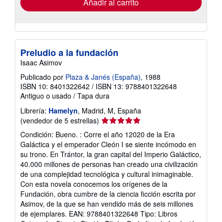
Añadir al carrito
Preludio a la fundación
Isaac Asimov
Publicado por
Plaza & Janés (España)
, 1988
ISBN 10: 8401322642
/
ISBN 13: 9788401322648
Antiguo o usado
/
Tapa dura
Librería:
Hamelyn
, Madrid, M, España
Calificación
(vendedor de 5 estrellas)
del
Condición: Bueno. : Corre el año 12020 de la Era
vendedor:
Galáctica y el emperador Cleón I se siente incómodo en
5
su trono. En Trántor, la gran capital del Imperio Galáctico,
de
40.000 millones de personas han creado una civilización
5
de una complejidad tecnológica y cultural inimaginable.
estrellas
Con esta novela conocemos los orígenes de la
Fundación, obra cumbre de la ciencia ficción escrita por
Asimov, de la que se han vendido más de seis millones
de ejemplares. EAN: 9788401322648 Tipo: Libros