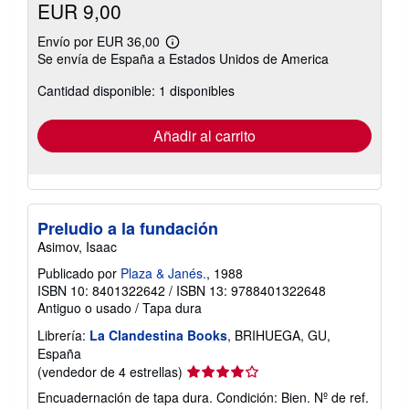
EUR 9,00
Envío por EUR 36,00
Más
Se envía de España a Estados Unidos de America
información
sobre
Cantidad disponible: 1 disponibles
las
tarifas
de
envío
Añadir al carrito
Preludio a la fundación
Asimov, Isaac
Publicado por
Plaza & Janés.
, 1988
ISBN 10: 8401322642
/
ISBN 13: 9788401322648
Antiguo o usado
/
Tapa dura
Librería:
La Clandestina Books
, BRIHUEGA, GU,
España
Calificación
(vendedor de 4 estrellas)
del
Encuadernación de tapa dura. Condición: Bien.
Nº de ref.
vendedor: