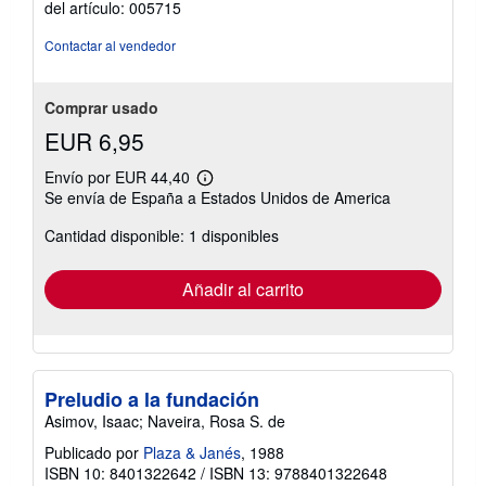
del artículo: 005715
4
de
Contactar al vendedor
5
estrellas
Comprar usado
EUR 6,95
Envío por EUR 44,40
Más
Se envía de España a Estados Unidos de America
información
sobre
Cantidad disponible: 1 disponibles
las
tarifas
de
envío
Añadir al carrito
Preludio a la fundación
Asimov, Isaac; Naveira, Rosa S. de
Publicado por
Plaza & Janés
, 1988
ISBN 10: 8401322642
/
ISBN 13: 9788401322648