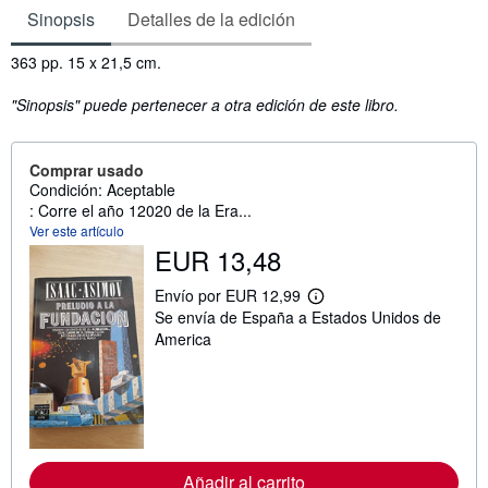
Sinopsis
Detalles de la edición
Sinopsis
363 pp. 15 x 21,5 cm.
"Sinopsis" puede pertenecer a otra edición de este libro.
Comprar usado
Condición: Aceptable
: Corre el año 12020 de la Era...
Ver este artículo
EUR 13,48
Envío por EUR 12,99
M
Se envía de España a Estados Unidos de
á
s
America
i
n
f
o
r
m
a
c
Añadir al carrito
i