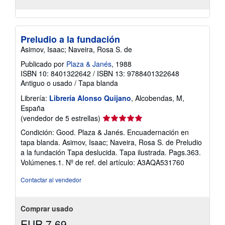
Preludio a la fundación
Asimov, Isaac; Naveira, Rosa S. de
Publicado por
Plaza & Janés
, 1988
ISBN 10: 8401322642
/
ISBN 13: 9788401322648
Antiguo o usado
/
Tapa blanda
Librería:
Librería Alonso Quijano
, Alcobendas, M,
España
Calificación
(vendedor de 5 estrellas)
del
Condición: Good. Plaza & Janés. Encuadernación en
vendedor:
tapa blanda. Asimov, Isaac; Naveira, Rosa S. de Preludio
5
a la fundación Tapa deslucida. Tapa ilustrada. Pags.363.
de
Volúmenes.1.
Nº de ref. del artículo: A3AQA531760
5
estrellas
Contactar al vendedor
Comprar usado
EUR 7,69