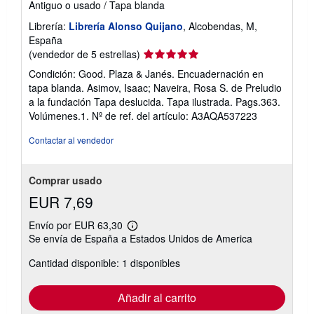
Antiguo o usado
/
Tapa blanda
Librería:
Librería Alonso Quijano
, Alcobendas, M,
España
Calificación
(vendedor de 5 estrellas)
del
Condición: Good. Plaza & Janés. Encuadernación en
vendedor:
tapa blanda. Asimov, Isaac; Naveira, Rosa S. de Preludio
5
a la fundación Tapa deslucida. Tapa ilustrada. Pags.363.
de
Volúmenes.1.
Nº de ref. del artículo: A3AQA537223
5
estrellas
Contactar al vendedor
Comprar usado
EUR 7,69
Envío por EUR 63,30
Más
Se envía de España a Estados Unidos de America
información
sobre
Cantidad disponible: 1 disponibles
las
tarifas
de
envío
Añadir al carrito