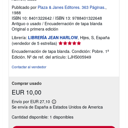
Publicado por
Plaza & Janes Editores. 363 Páginas.
,
1988
ISBN 10: 8401322642
/
ISBN 13: 9788401322648
Antiguo o usado
/
Encuadernación de tapa blanda
Original o primera edición
Librería:
LIBRERÍA JEAN HARLOW
, Hijes, S, España
Calificación
(vendedor de 5 estrellas)
del
Encuadernación de tapa blanda. Condición: Pobre. 1ª
vendedor:
Edición.
Nº de ref. del artículo: LJHS005949
5
de
Contactar al vendedor
5
estrellas
Comprar usado
EUR 10,00
Envío por EUR 27,10
Más
Se envía de España a Estados Unidos de America
información
sobre
Cantidad disponible: 1 disponibles
las
tarifas
de