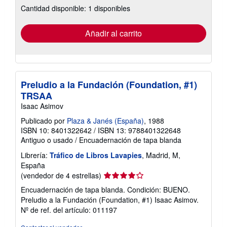
Cantidad disponible: 1 disponibles
las
tarifas
de
envío
Añadir al carrito
Preludio a la Fundación (Foundation, #1)
TRSAA
Isaac Asimov
Publicado por
Plaza & Janés (España)
, 1988
ISBN 10: 8401322642
/
ISBN 13: 9788401322648
Antiguo o usado
/
Encuadernación de tapa blanda
Librería:
Tráfico de Libros Lavapies
, Madrid, M,
España
Calificación
(vendedor de 4 estrellas)
del
Encuadernación de tapa blanda. Condición: BUENO.
vendedor:
Preludio a la Fundación (Foundation, #1) Isaac Asimov.
4
Nº de ref. del artículo: 011197
de
5