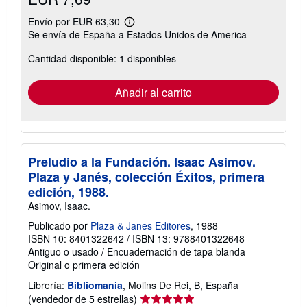
Envío por EUR 63,30
Más
Se envía de España a Estados Unidos de America
información
sobre
Cantidad disponible: 1 disponibles
las
tarifas
de
envío
Añadir al carrito
Preludio a la Fundación. Isaac Asimov.
Plaza y Janés, colección Éxitos, primera
edición, 1988.
Asimov, Isaac.
Publicado por
Plaza & Janes Editores
, 1988
ISBN 10: 8401322642
/
ISBN 13: 9788401322648
Antiguo o usado
/
Encuadernación de tapa blanda
Original o primera edición
Librería:
Bibliomania
, Molins De Rei, B, España
Calificación
(vendedor de 5 estrellas)