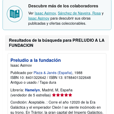
Descubre más de los colaboradores
Ver
Isaac Asimov
,
Sánchez de Naveira, Rosa
y
Issac Asimov
para descubrir sus obras
publicadas y ofertas coleccionables.
Resultados de la búsqueda para PRELUDIO A LA
FUNDACION
Preludio a la fundación
Isaac Asimov
Publicado por
Plaza & Janés (España)
, 1988
ISBN 10: 8401322642
/
ISBN 13: 9788401322648
Antiguo o usado
/
Tapa dura
Librería:
Hamelyn
, Madrid, M, España
Calificación
(vendedor de 5 estrellas)
del
Condición: Aceptable. : Corre el año 12020 de la Era
vendedor:
Galáctica y el emperador Cleón I se siente incómodo en
5
su trono. En Trántor, la gran capital del Imperio Galáctico,