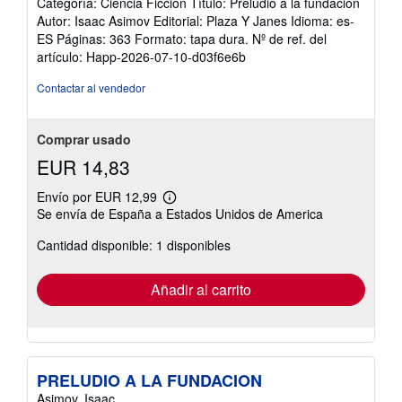
Categoría: Ciencia Ficción Título: Preludio a la fundación
Autor: Isaac Asimov Editorial: Plaza Y Janes Idioma: es-
ES Páginas: 363 Formato: tapa dura.
Nº de ref. del
artículo: Happ-2026-07-10-d03f6e6b
Contactar al vendedor
Comprar usado
EUR 14,83
Envío por EUR 12,99
Más
Se envía de España a Estados Unidos de America
información
sobre
Cantidad disponible: 1 disponibles
las
tarifas
de
envío
Añadir al carrito
PRELUDIO A LA FUNDACION
Asimov, Isaac