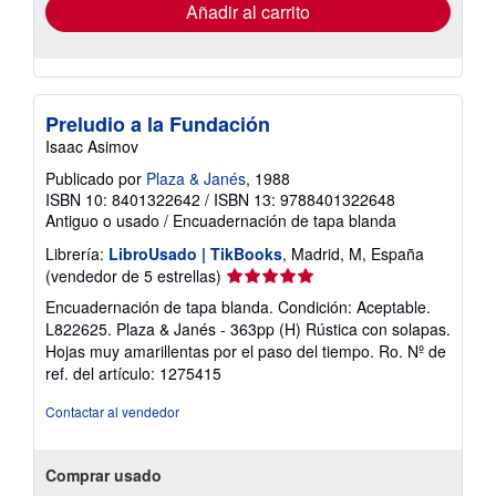
envío
Añadir al carrito
Preludio a la Fundación
Isaac Asimov
Publicado por
Plaza & Janés
, 1988
ISBN 10: 8401322642
/
ISBN 13: 9788401322648
Antiguo o usado
/
Encuadernación de tapa blanda
Librería:
LibroUsado | TikBooks
, Madrid, M, España
Calificación
(vendedor de 5 estrellas)
del
Encuadernación de tapa blanda. Condición: Aceptable.
vendedor:
L822625. Plaza & Janés - 363pp (H) Rústica con solapas.
5
Hojas muy amarillentas por el paso del tiempo. Ro.
Nº de
de
ref. del artículo: 1275415
5
estrellas
Contactar al vendedor
Comprar usado