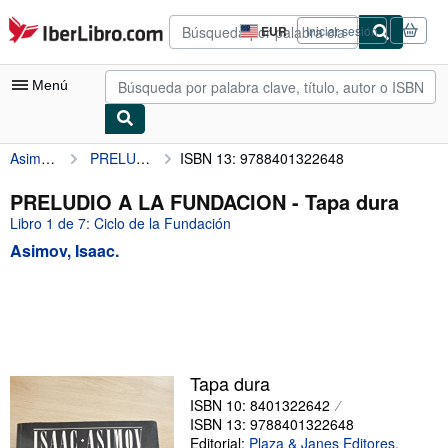
Pasar al contenido principal
IberLibro.com
EUR
Iniciar sesión
Preferencias
de
compra
Menú
del
sitio.
Asimov, Isaac.
PRELUDIO A LA FUNDACION
ISBN 13: 9788401322648
Mi cuenta
Consultar mis pedidos
PRELUDIO A LA FUNDACION - Tapa dura
Libro 1 de 7: Ciclo de la Fundación
Búsqueda avanzada
Asimov, Isaac.
Colecciones
Libros antiguos
Arte y coleccionismo
Vendedores
Tapa dura
Comenzar a vender
ISBN 10: 8401322642
ISBN 13: 9788401322648
Ayuda
Editorial:
Plaza & Janes Editores.