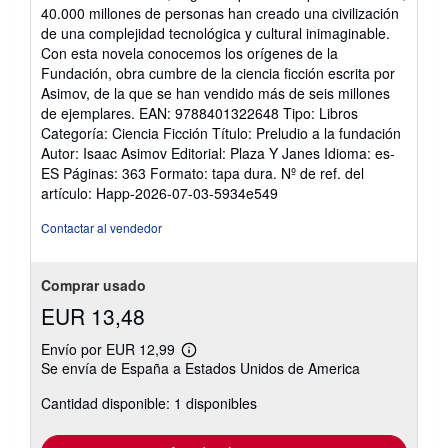
de
40.000 millones de personas han creado una civilización
5
de una complejidad tecnológica y cultural inimaginable.
estrellas
Con esta novela conocemos los orígenes de la
Fundación, obra cumbre de la ciencia ficción escrita por
Asimov, de la que se han vendido más de seis millones
de ejemplares. EAN: 9788401322648 Tipo: Libros
Categoría: Ciencia Ficción Título: Preludio a la fundación
Autor: Isaac Asimov Editorial: Plaza Y Janes Idioma: es-
ES Páginas: 363 Formato: tapa dura.
Nº de ref. del
artículo: Happ-2026-07-03-5934e549
Contactar al vendedor
Comprar usado
EUR 13,48
Envío por EUR 12,99
Más
Se envía de España a Estados Unidos de America
información
sobre
Cantidad disponible: 1 disponibles
las
tarifas
de
envío