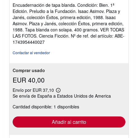
del
Encuadernación de tapa blanda. Condición: Bien. 1ª
vendedor:
Edición. Preludio a la Fundación. Isaac Asimov. Plaza y
5
Janés, colección Éxitos, primera edición, 1988. Isaac
de
Asimov. Plaza y Janés, colección Éxitos, primera edición,
5
1988. Tapa blanda con solapa. 400 gramos. VER TODAS
estrellas
LAS FOTOS. Ciencia Ficción.
Nº de ref. del artículo: ABE-
1743954440027
Contactar al vendedor
Comprar usado
EUR 40,00
Envío por EUR 37,10
Más
Se envía de España a Estados Unidos de America
información
sobre
Cantidad disponible: 1 disponibles
las
tarifas
de
envío
Añadir al carrito