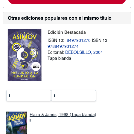
ó
n
s
o
Otras ediciones populares con el mismo título
b
r
e
Edición Destacada
l
a
ISBN 10:
8497931270
ISBN 13:
s
9788497931274
t
Editorial:
DEBOLSILLO, 2004
a
r
Tapa blanda
i
f
a
s
d
e
e
n
v
í
o
Plaza & Janés, 1998 (Tapa blanda)