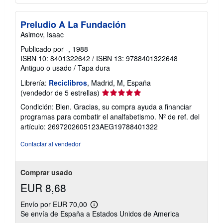
Preludio A La Fundación
Asimov, Isaac
Publicado por
-
, 1988
ISBN 10: 8401322642
/
ISBN 13: 9788401322648
Antiguo o usado
/
Tapa dura
Librería:
Reciclibros
, Madrid, M, España
Calificación
(vendedor de 5 estrellas)
del
Condición: Bien. Gracias, su compra ayuda a financiar
vendedor:
programas para combatir el analfabetismo.
Nº de ref. del
5
artículo: 2697202605123AEG19788401322
de
5
Contactar al vendedor
estrellas
Comprar usado
EUR 8,68
Envío por EUR 70,00
Más
Se envía de España a Estados Unidos de America
información
sobre