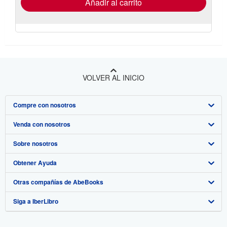
Añadir al carrito
VOLVER AL INICIO
Compre con nosotros
Venda con nosotros
Búsqueda avanzada
Sobre nosotros
Colecciones
Comenzar a vender
Obtener Ayuda
Mi cuenta
Únase a nuestro programa de afiliados
Sobre IberLibro
Otras compañías de AbeBooks
Mis pedidos
Recomiende un vendedor
Medios
Preguntas frecuentes y guías
Siga a IberLibro
Ver carrito
Empleo
Atención al Cliente
AbeBooks.com
Política de Privacidad
AbeBooks.co.uk