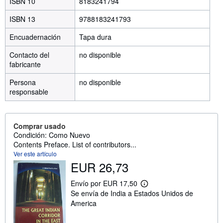
ISBN 10
8183241794
ISBN 13
9788183241793
Encuadernación
Tapa dura
Contacto del
no disponible
fabricante
Persona
no disponible
responsable
Comprar usado
Condición: Como Nuevo
Contents Preface. List of contributors...
Ver este artículo
EUR 26,73
Envío por EUR 17,50
M
Se envía de India a Estados Unidos de
á
s
America
i
n