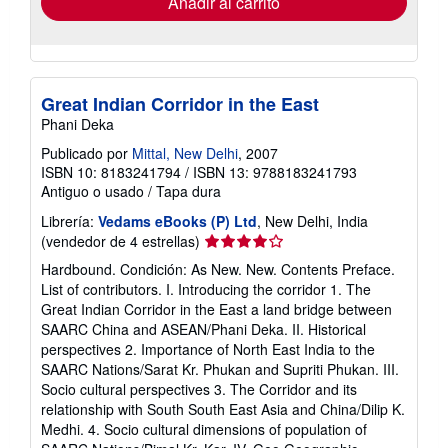
Añadir al carrito
Great Indian Corridor in the East
Phani Deka
Publicado por
Mittal, New Delhi
, 2007
ISBN 10: 8183241794
/
ISBN 13: 9788183241793
Antiguo o usado
/
Tapa dura
Librería:
Vedams eBooks (P) Ltd
, New Delhi, India
Calificación
(vendedor de 4 estrellas)
del
Hardbound. Condición: As New. New. Contents Preface.
vendedor:
List of contributors. I. Introducing the corridor 1. The
4
Great Indian Corridor in the East a land bridge between
de
SAARC China and ASEAN/Phani Deka. II. Historical
5
perspectives 2. Importance of North East India to the
estrellas
SAARC Nations/Sarat Kr. Phukan and Supriti Phukan. III.
Socio cultural perspectives 3. The Corridor and its
relationship with South South East Asia and China/Dilip K.
Medhi. 4. Socio cultural dimensions of population of