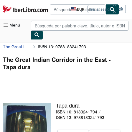
Pasar al contenido principal
IberLibro.com
EUR
Iniciar sesión
Preferencias
de
compra
Menú
del
sitio.
The Great Indian Corridor in the East
ISBN 13: 9788183241793
Mi cuenta
Consultar mis pedidos
The Great Indian Corridor in the East -
Tapa dura
Búsqueda avanzada
Colecciones
Libros antiguos
Arte y coleccionismo
Tapa dura
Vendedores
ISBN 10: 8183241794
ISBN 13: 9788183241793
Comenzar a vender
Ayuda