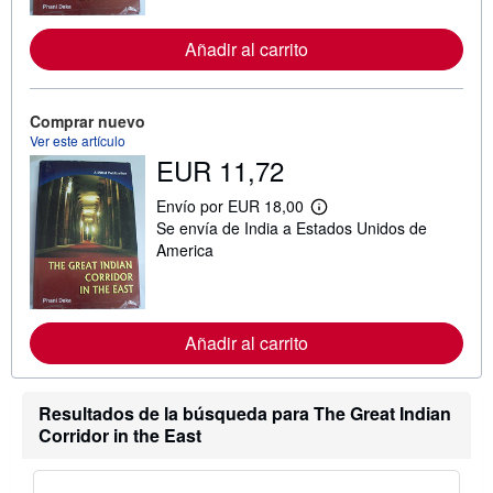
f
o
r
Añadir al carrito
m
a
c
i
ó
Comprar nuevo
n
Ver este artículo
s
EUR 11,72
o
b
r
Envío por EUR 18,00
M
e
Se envía de India a Estados Unidos de
á
l
s
America
a
i
s
n
t
f
a
o
r
r
i
Añadir al carrito
m
f
a
a
c
s
i
d
Resultados de la búsqueda para The Great Indian
ó
e
n
Corridor in the East
e
s
n
o
v
b
í