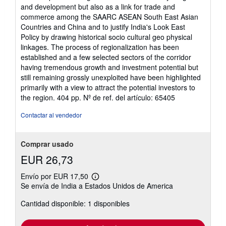
and development but also as a link for trade and
commerce among the SAARC ASEAN South East Asian
Countries and China and to justify India's Look East
Policy by drawing historical socio cultural geo physical
linkages. The process of regionalization has been
established and a few selected sectors of the corridor
having tremendous growth and investment potential but
still remaining grossly unexploited have been highlighted
primarily with a view to attract the potential investors to
the region. 404 pp.
Nº de ref. del artículo: 65405
Contactar al vendedor
Comprar usado
EUR 26,73
Envío por EUR 17,50
Más
Se envía de India a Estados Unidos de America
información
sobre
Cantidad disponible: 1 disponibles
las
tarifas
de
envío