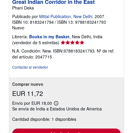
Great Indian Corridor in the East
r
o
e
Phani Deka
l
a
Publicado por
Mittal Publication, New Delhi
, 2007
s
ISBN 10: 8183241794
/
ISBN 13: 9788183241793
t
Nuevo
a
r
Librería:
Books in my Basket
, New Delhi, India
i
f
Calificación
(vendedor de 5 estrellas)
a
del
s
N.A. Condición: New. ISBN:9788183241793.
Nº de ref.
vendedor:
d
del artículo: 2047715
e
5
e
de
Contactar al vendedor
n
5
v
í
estrellas
o
Comprar nuevo
EUR 11,72
Envío por EUR 18,00
Más
Se envía de India a Estados Unidos de America
información
sobre
Cantidad disponible: 1 disponibles
las
tarifas
de
envío