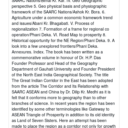
SAARC Nations/Bimal Kr. Kar. IV. Geo Geographic
perspective 5. Geo physical basis and physiographic
framework of the SAARC Nations/Ashok Kr. Bora. 6.
Agriculture under a common economic framework trend
and issues/Abani Kr. Bhagabati. V. Process of
regionalization 7. Formation of a frame for regional co
operation/Phani Deka. VI. Road Map to prosperity 8.
Historical opportunity for the NE Region/Phani Deka. 9. A
look into a few unexplored frontiers/Phani Deka.
Annexures. Index. The book has been written as a
commemorative volume in honour of Dr. H.P. Das
Founder Professor and Head of the Geography
Department of Gauhati University and Founder President
of the North East India Geographical Society. The title
The Great Indian Corridor in the East has been adopted
from the article The Corridor and Its Relationship with
SAARC ASEAN and China by Dr. Dilip Kr. Medhi as it is
felt that it conforms more to geography than to other
branches of science. In recent years the region has been
identified by some other terminologies like Gateway to
ASEAN Triangle of Prosperity in addition to its old identity
as Land of Seven Sisters. Here an attempt has been
made to place the region as a corridor not only for growth