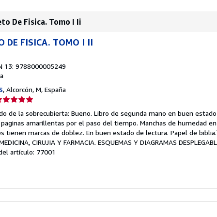
o De Fisica. Tomo I Ii
DE FISICA. TOMO I II
N 13: 9788000005249
a
S
, Alcorcón, M, España
lificación
el
ado de la sobrecubierta: Bueno. Libro de segunda mano en buen estado 
endedor:
s paginas amarillentas por el paso del tiempo. Manchas de humedad en
s tienen marcas de doblez. En buen estado de lectura. Papel de biblia
e
 MEDICINA, CIRUJIA Y FARMACIA. ESQUEMAS Y DIAGRAMAS DESPLEGABL
del artículo: 77001
strellas