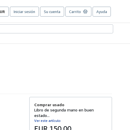
UR
Iniciar sesión
Su cuenta
Carrito
Ayuda
referencias
e
ompra
el
itio.
Comprar usado
Libro de segunda mano en buen
estado...
Ver este artículo
EUR 150,00