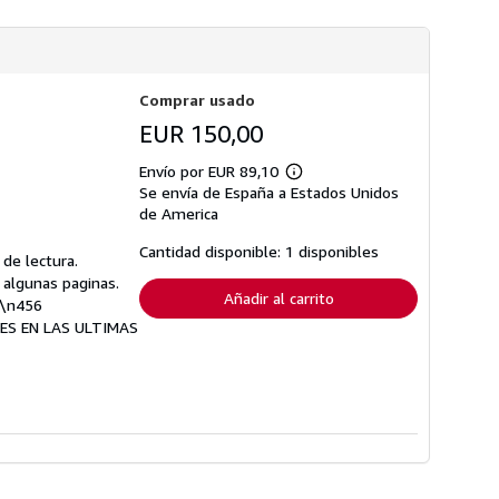
s
d
e
e
n
v
Comprar usado
í
o
EUR 150,00
Envío por EUR 89,10
Más
Se envía de España a Estados Unidos
información
sobre
de America
las
tarifas
Cantidad disponible: 1 disponibles
de lectura.
de
envío
 algunas paginas.
Añadir al carrito
.\n456
ES EN LAS ULTIMAS