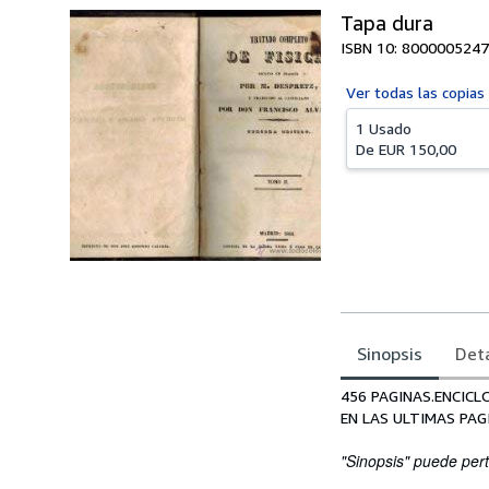
Tapa dura
ISBN 10: 8000005247
Ver todas las
copias
1 Usado
De
EUR 150,00
Sinopsis
Deta
Sinopsis
456 PAGINAS.ENCICL
EN LAS ULTIMAS PAG
"Sinopsis" puede pert