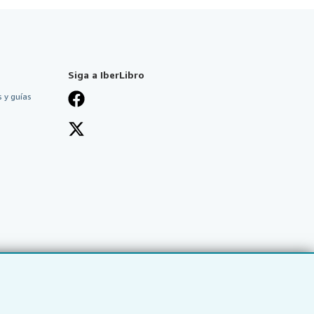
Siga a IberLibro
 y guías