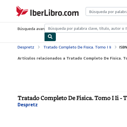
Pasar al contenido principal
IberLibro.com
Búsqueda avanzada
Colecciones
Libros antiguos
Arte y colecc
Despretz
Tratado Completo De Fisica. Tomo I Ii
ISB
Artículos relacionados a Tratado Completo De Fisica. To
Tratado Completo De Fisica. Tomo I Ii - 
Despretz