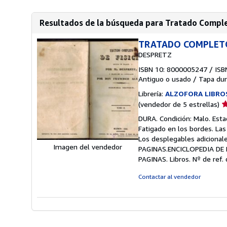
Resultados de la búsqueda para Tratado Complet
TRATADO COMPLETO 
DESPRETZ
ISBN 10: 8000005247
/
ISB
Antiguo o usado
/
Tapa dur
Librería:
ALZOFORA LIBRO
Ca
(vendedor de 5 estrellas)
d
DURA. Condición: Malo. Est
v
Fatigado en los bordes. La
5
Los desplegables adicionale
d
Imagen del vendedor
PAGINAS.ENCICLOPEDIA DE
5
PAGINAS. Libros.
Nº de ref. 
e
Contactar al vendedor