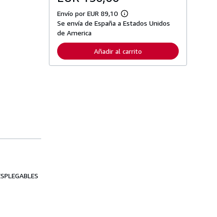
Envío por EUR 89,10
M
Se envía de España a Estados Unidos
á
s
de America
i
n
Añadir al carrito
f
o
r
m
a
c
i
ó
n
s
o
b
r
e
l
a
s
ESPLEGABLES
t
a
r
i
f
a