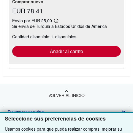
Comprar nuevo
EUR 78,41
Envío por EUR 25,00
Más
Se envía de Turquia a Estados Unidos de America
información
sobre
Cantidad disponible: 1 disponibles
las
tarifas
de
envío
Añadir al carrito
VOLVER AL INICIO
Compre con nosotros
Seleccione sus preferencias de cookies
Venda con nosotros
Búsqueda avanzada
Usamos cookies para que pueda realizar compras, mejorar su