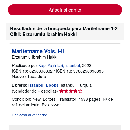
r
m
Añadir al carrito
a
c
i
ó
n
Resultados de la búsqueda para Marifetname 1-2
s
CIltli: Erzurumlu Ibrahim Hakki
o
b
r
e
Marifetname Vols. I-II
l
Erzurumlu Ibrahim Hakki
a
s
Publicado por
Kapi Yayinlari, Istanbul
, 2023
t
ISBN 10: 6258096832
/
ISBN 13: 9786258096835
a
r
Nuevo
/
Tapa dura
i
f
Librería:
Istanbul Books
, Istanbul, Turquia
a
Calificación
(vendedor de 4 estrellas)
s
del
d
Condición: New. Editors: Translator: 1536 pages.
Nº de
e
vendedor:
ref. del artículo: B2312249
e
4
n
de
v
Contactar al vendedor
í
5
o
estrellas