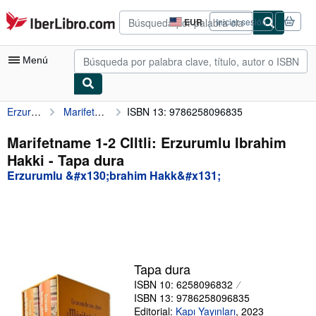
Pasar al contenido principal
IberLibro.com
EUR
Iniciar sesión
Preferencias
de
compra
Menú
del
sitio.
Erzurumlu &#x130;brahim Hakk&#x131;
Marifetname 1-2 CIltli: Erzurumlu Ibrahim Hakki
ISBN 13: 9786258096835
Mi cuenta
Consultar mis pedidos
Marifetname 1-2 CIltli: Erzurumlu Ibrahim
Hakki - Tapa dura
Búsqueda avanzada
Erzurumlu &#x130;brahim Hakk&#x131;
Colecciones
Libros antiguos
Arte y coleccionismo
Vendedores
Tapa dura
ISBN 10: 6258096832
Comenzar a vender
ISBN 13: 9786258096835
Ayuda
Editorial:
Kapı Yayınları
,
2023