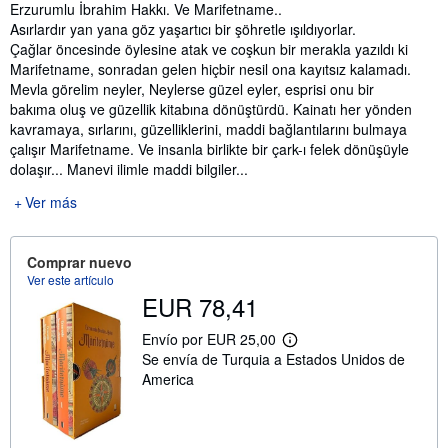
Sinopsis
Erzurumlu İbrahim Hakkı. Ve Marifetname..
Asırlardır yan yana göz yaşartıcı bir şöhretle ışıldıyorlar.
Çağlar öncesinde öylesine atak ve coşkun bir merakla yazıldı ki
Marifetname, sonradan gelen hiçbir nesil ona kayıtsız kalamadı.
Mevla görelim neyler, Neylerse güzel eyler, esprisi onu bir
bakıma oluş ve güzellik kitabına dönüştürdü. Kainatı her yönden
kavramaya, sırlarını, güzelliklerini, maddi bağlantılarını bulmaya
çalışır Marifetname. Ve insanla birlikte bir çark-ı felek dönüşüyle
dolaşır... Manevi ilimle maddi bilgiler...
Ver más
Comprar nuevo
Ver este artículo
EUR 78,41
Envío por EUR 25,00
M
Se envía de Turquia a Estados Unidos de
á
s
America
i
n
f
o