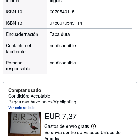
Idioma
Inglés
ISBN 10
6079549115
ISBN 13
9786079549114
Encuadernación
Tapa dura
Contacto del
no disponible
fabricante
Persona
no disponible
responsable
Comprar usado
Condición: Aceptable
Pages can have notes/highlighting...
Ver este artículo
EUR 7,37
Gastos de envío gratis
M
Se envía dentro de Estados Unidos de
á
s
America