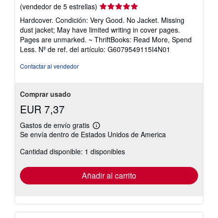
Calificación
(vendedor de 5 estrellas)
del
Hardcover. Condición: Very Good. No Jacket. Missing
vendedor:
dust jacket; May have limited writing in cover pages.
5
Pages are unmarked. ~ ThriftBooks: Read More, Spend
de
Less.
Nº de ref. del artículo: G6079549115I4N01
5
estrellas
Contactar al vendedor
Comprar usado
EUR 7,37
Gastos de envío gratis
Más
Se envía dentro de Estados Unidos de America
información
sobre
Cantidad disponible: 1 disponibles
las
tarifas
de
envío
Añadir al carrito