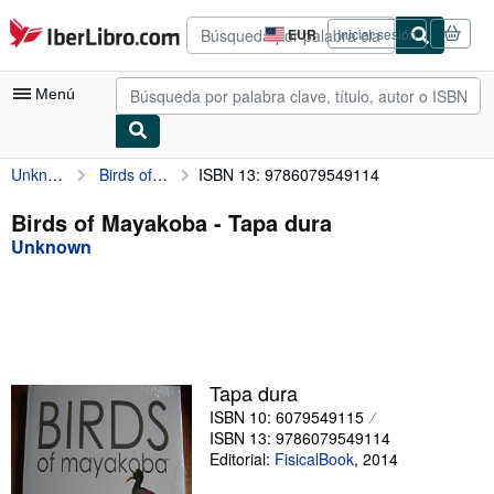
Pasar al contenido principal
IberLibro.com
EUR
Iniciar sesión
Preferencias
de
compra
Menú
del
sitio.
Unknown
Birds of Mayakoba
ISBN 13: 9786079549114
Mi cuenta
Consultar mis pedidos
Birds of Mayakoba - Tapa dura
Unknown
Búsqueda avanzada
Colecciones
Libros antiguos
Arte y coleccionismo
Tapa dura
Vendedores
ISBN 10: 6079549115
ISBN 13: 9786079549114
Comenzar a vender
Editorial:
FisicalBook
,
2014
Ayuda