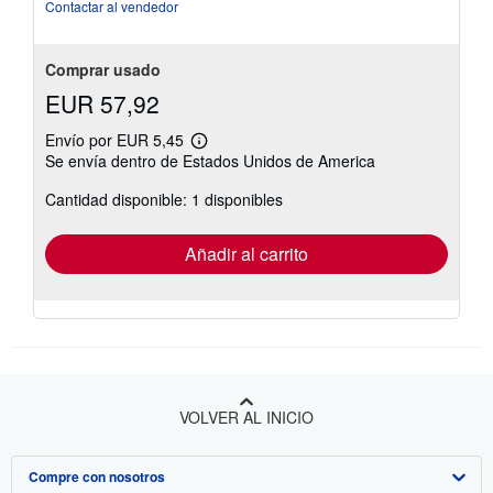
Contactar al vendedor
Comprar usado
EUR 57,92
Envío por EUR 5,45
Más
Se envía dentro de Estados Unidos de America
información
sobre
Cantidad disponible: 1 disponibles
las
tarifas
de
envío
Añadir al carrito
VOLVER AL INICIO
Compre con nosotros