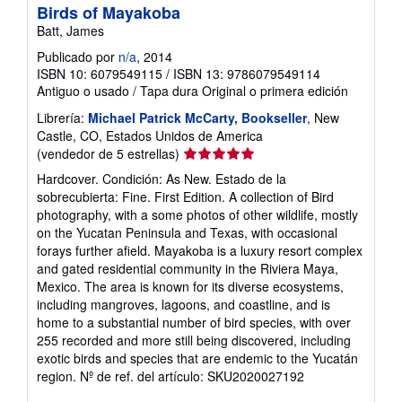
Birds of Mayakoba
Batt, James
Publicado por
n/a
, 2014
ISBN 10: 6079549115
/
ISBN 13: 9786079549114
Antiguo o usado
/
Tapa dura
Original o primera edición
Librería:
Michael Patrick McCarty, Bookseller
, New
Castle, CO, Estados Unidos de America
Calificación
(vendedor de 5 estrellas)
del
Hardcover. Condición: As New. Estado de la
vendedor:
sobrecubierta: Fine. First Edition. A collection of Bird
5
photography, with a some photos of other wildlife, mostly
de
on the Yucatan Peninsula and Texas, with occasional
5
forays further afield. Mayakoba is a luxury resort complex
estrellas
and gated residential community in the Riviera Maya,
Mexico. The area is known for its diverse ecosystems,
including mangroves, lagoons, and coastline, and is
home to a substantial number of bird species, with over
255 recorded and more still being discovered, including
exotic birds and species that are endemic to the Yucatán
region.
Nº de ref. del artículo: SKU2020027192