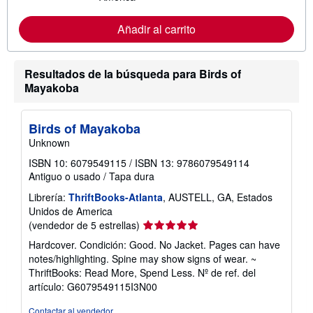
i
n
f
Añadir al carrito
o
r
m
a
Resultados de la búsqueda para Birds of
c
Mayakoba
i
ó
n
s
Birds of Mayakoba
o
Unknown
b
r
ISBN 10: 6079549115
/
ISBN 13: 9786079549114
e
l
Antiguo o usado
/
Tapa dura
a
s
Librería:
ThriftBooks-Atlanta
, AUSTELL, GA, Estados
t
Unidos de America
a
Calificación
(vendedor de 5 estrellas)
r
i
del
Hardcover. Condición: Good. No Jacket. Pages can have
f
vendedor:
a
notes/highlighting. Spine may show signs of wear. ~
5
s
ThriftBooks: Read More, Spend Less.
Nº de ref. del
d
de
artículo: G6079549115I3N00
e
5
e
estrellas
n
Contactar al vendedor