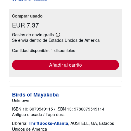
v
í
o
Comprar usado
EUR 7,37
Gastos de envío gratis
Más
Se envía dentro de Estados Unidos de America
información
sobre
Cantidad disponible: 1 disponibles
las
tarifas
de
envío
Añadir al carrito
Birds of Mayakoba
Unknown
ISBN 10: 6079549115
/
ISBN 13: 9786079549114
Antiguo o usado
/
Tapa dura
Librería:
ThriftBooks-Atlanta
, AUSTELL, GA, Estados
Unidos de America