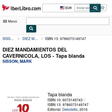
Pasar al contenido principal
IberLibro.com
EUR
Iniciar sesión
Preferencias
de
compra
Menú
del
sitio.
SISSON, MARK
DIEZ MANDAMIENTOS DEL CAVERNICOLA, LOS
ISBN 13: 9786073149747
Mi cuenta
Consultar mis pedidos
DIEZ MANDAMIENTOS DEL
CAVERNICOLA, LOS - Tapa blanda
Búsqueda avanzada
SISSON, MARK
Colecciones
Libros antiguos
Arte y coleccionismo
Vendedores
Tapa blanda
ISBN 10: 6073149743
Comenzar a vender
ISBN 13: 9786073149747
Ayuda
Editorial:
Debolsillo
,
2016