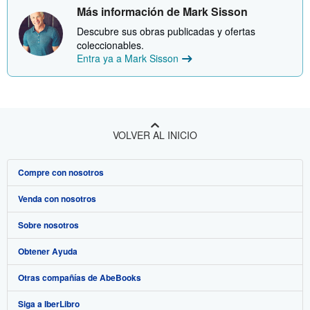
Más información de Mark Sisson
Descubre sus obras publicadas y ofertas
coleccionables.
Entra ya a Mark Sisson
VOLVER AL INICIO
Compre con nosotros
Venda con nosotros
Búsqueda avanzada
Sobre nosotros
Colecciones
Comenzar a vender
Obtener Ayuda
Mi cuenta
Únase a nuestro programa de afiliados
Sobre IberLibro
Otras compañías de AbeBooks
Mis pedidos
Recomiende un vendedor
Medios
Preguntas frecuentes y guías
Siga a IberLibro
Ver carrito
Empleo
Atención al Cliente
AbeBooks.com