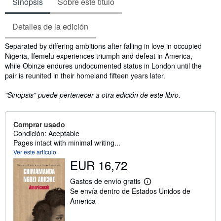
Sinopsis
Sobre este título
Detalles de la edición
Sinopsis
Separated by differing ambitions after falling in love in occupied
Nigeria, Ifemelu experiences triumph and defeat in America,
while Obinze endures undocumented status in London until the
pair is reunited in their homeland fifteen years later.
"Sinopsis" puede pertenecer a otra edición de este libro.
Comprar usado
Condición: Aceptable
Pages intact with minimal writing...
Ver este artículo
EUR 16,72
Gastos de envío gratis
M
Se envía dentro de Estados Unidos de
á
s
America
i
n