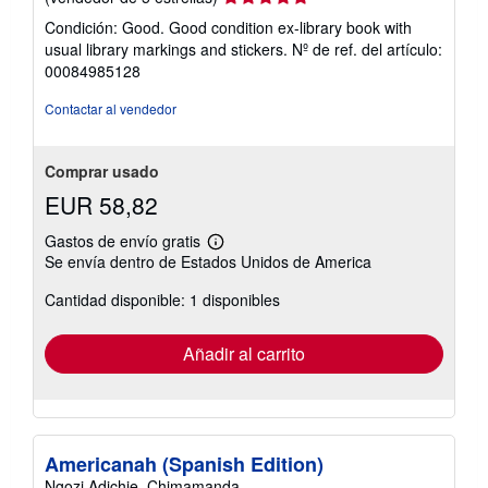
del
Condición: Good. Good condition ex-library book with
vendedor:
usual library markings and stickers.
Nº de ref. del artículo:
5
00084985128
de
5
Contactar al vendedor
estrellas
Comprar usado
EUR 58,82
Gastos de envío gratis
Más
Se envía dentro de Estados Unidos de America
información
sobre
Cantidad disponible: 1 disponibles
las
tarifas
de
envío
Añadir al carrito
Americanah (Spanish Edition)
Ngozi Adichie, Chimamanda