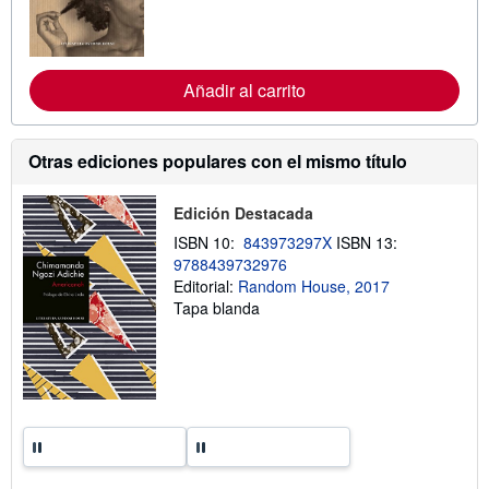
f
o
r
m
a
c
Añadir al carrito
i
ó
n
s
Otras ediciones populares con el mismo título
o
b
r
Edición Destacada
e
l
ISBN 10:
843973297X
ISBN 13:
a
9788439732976
s
t
Editorial:
Random House, 2017
a
Tapa blanda
r
i
f
a
s
d
e
e
n
v
í