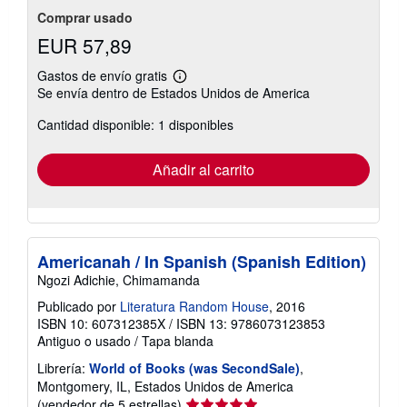
Comprar usado
EUR 57,89
Gastos de envío gratis
Más
Se envía dentro de Estados Unidos de America
información
sobre
Cantidad disponible: 1 disponibles
las
tarifas
de
envío
Añadir al carrito
Americanah / In Spanish (Spanish Edition)
Ngozi Adichie, Chimamanda
Publicado por
Literatura Random House
, 2016
ISBN 10: 607312385X
/
ISBN 13: 9786073123853
Antiguo o usado
/
Tapa blanda
Librería:
World of Books (was SecondSale)
,
Montgomery, IL, Estados Unidos de America
Calificación
(vendedor de 5 estrellas)