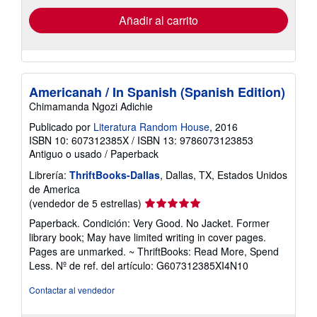
de
envío
Añadir al carrito
Americanah / In Spanish (Spanish Edition)
Chimamanda Ngozi Adichie
Publicado por
Literatura Random House
, 2016
ISBN 10: 607312385X
/
ISBN 13: 9786073123853
Antiguo o usado
/
Paperback
Librería:
ThriftBooks-Dallas
, Dallas, TX, Estados Unidos
de America
Calificación
(vendedor de 5 estrellas)
del
Paperback. Condición: Very Good. No Jacket. Former
vendedor:
library book; May have limited writing in cover pages.
5
Pages are unmarked. ~ ThriftBooks: Read More, Spend
de
Less.
Nº de ref. del artículo: G607312385XI4N10
5
estrellas
Contactar al vendedor