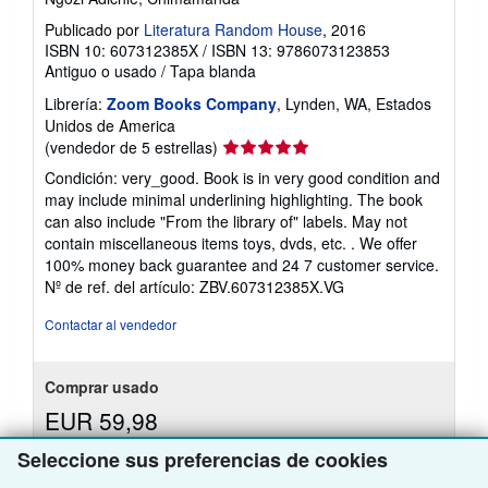
Publicado por
Literatura Random House
, 2016
ISBN 10: 607312385X
/
ISBN 13: 9786073123853
Antiguo o usado
/
Tapa blanda
Librería:
Zoom Books Company
, Lynden, WA, Estados
Unidos de America
Calificación
(vendedor de 5 estrellas)
del
Condición: very_good. Book is in very good condition and
vendedor:
may include minimal underlining highlighting. The book
5
can also include "From the library of" labels. May not
de
contain miscellaneous items toys, dvds, etc. . We offer
5
100% money back guarantee and 24 7 customer service.
estrellas
Nº de ref. del artículo: ZBV.607312385X.VG
Contactar al vendedor
Comprar usado
EUR 59,98
Gastos de envío gratis
Seleccione sus preferencias de cookies
Más
Se envía dentro de Estados Unidos de America
información