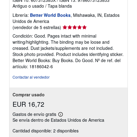
Antiguo o usado
/
Tapa blanda
Librería:
Better World Books
, Mishawaka, IN, Estados
Unidos de America
Calificación
(vendedor de 5 estrellas)
del
Condición: Good. Pages intact with minimal
vendedor:
writing/highlighting. The binding may be loose and
5
creased. Dust jackets/supplements are not included.
de
Stock photo provided. Product includes identifying sticker.
5
Better World Books: Buy Books. Do Good.
Nº de ref. del
estrellas
artículo: 18186042-6
Contactar al vendedor
Comprar usado
EUR 16,72
Gastos de envío gratis
Más
Se envía dentro de Estados Unidos de America
información
sobre
Cantidad disponible: 2 disponibles
las
tarifas