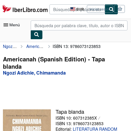
Pasar al contenido principal
IberLibro.com
EUR
Iniciar sesión
Preferencias
de
compra
Menú
del
sitio.
Ngozi Adichie, Chimamanda
Americanah (Spanish Edition)
ISBN 13: 9786073123853
Mi cuenta
Consultar mis pedidos
Americanah (Spanish Edition) - Tapa
blanda
Búsqueda avanzada
Ngozi Adichie, Chimamanda
Colecciones
Libros antiguos
Arte y coleccionismo
Vendedores
Tapa blanda
ISBN 10: 607312385X
Comenzar a vender
ISBN 13: 9786073123853
Ayuda
Editorial:
LITERATURA RANDOM