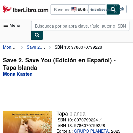
Pasar al contenido principal
IberLibro.com
EUR
Iniciar sesión
Preferencias
de
compra
Menú
del
sitio.
Mona Kasten
Save 2. Save You (Edición en Español)
ISBN 13: 9786070799228
Mi cuenta
Consultar mis pedidos
Save 2. Save You (Edición en Español) -
Tapa blanda
Búsqueda avanzada
Mona Kasten
Colecciones
Libros antiguos
Arte y coleccionismo
Vendedores
Tapa blanda
ISBN 10: 6070799224
Comenzar a vender
ISBN 13: 9786070799228
Ayuda
Editorial:
GRUPO PLANETA
,
2023