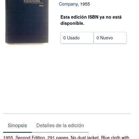
Company
,
1955
CERRAR
Esta edición ISBN ya no está
disponible.
0 Usado
0 Nuevo
Sinopsis
Detalles de la edición
Sinopsis
1955. Second Edition. 291 pages. No dust jacket. Blue cloth with