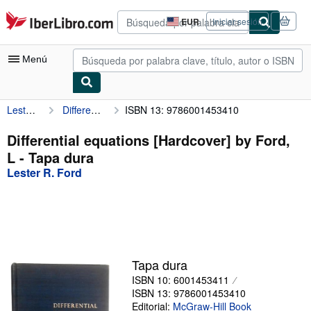
Pasar al contenido principal
IberLibro.com
EUR
Iniciar sesión
Preferencias
de
compra
Menú
del
sitio.
Lester R. Ford
Differential equations [Hardcover] by Ford, L
ISBN 13: 9786001453410
Mi cuenta
Consultar mis pedidos
Differential equations [Hardcover] by Ford,
L - Tapa dura
Búsqueda avanzada
Lester R. Ford
Colecciones
Libros antiguos
Arte y coleccionismo
Vendedores
Tapa dura
ISBN 10: 6001453411
Comenzar a vender
ISBN 13: 9786001453410
Ayuda
Editorial:
McGraw-Hill Book