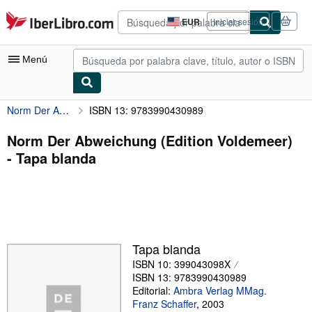
Pasar al contenido principal
IberLibro.com
EUR
Iniciar sesión
Preferencias
de
compra
Menú
del
sitio.
Norm Der Abweichung (Edition Voldemeer)
ISBN 13: 9783990430989
Mi cuenta
Consultar mis pedidos
Norm Der Abweichung (Edition Voldemeer)
- Tapa blanda
Búsqueda avanzada
Colecciones
Libros antiguos
Arte y coleccionismo
Tapa blanda
Vendedores
ISBN 10: 399043098X
ISBN 13: 9783990430989
Comenzar a vender
Editorial:
Ambra Verlag MMag.
Franz Schaffer
,
2003
Ayuda