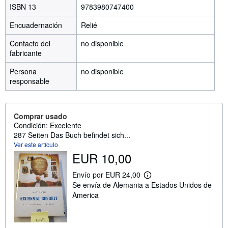
ISBN 13
9783980747400
Encuadernación
Relié
Contacto del
no disponible
fabricante
Persona
no disponible
responsable
Comprar usado
Condición: Excelente
287 Seiten Das Buch befindet sich...
Ver este artículo
EUR 10,00
Envío por EUR 24,00
M
Se envía de Alemania a Estados Unidos de
á
s
America
i
n
f
o