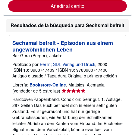
r
Añadir al carrito
m
a
c
i
Resultados de la búsqueda para Sechsmal befreit
ó
n
s
o
Sechsmal befreit - Episoden aus einem
b
r
ungewöhnlichen Leben
e
Bar-Gera (Berger), Jakob:
l
a
Publicado por
Berlin; SDL Verlag und Druck
, 2000
s
ISBN 10: 3980747409
/
ISBN 13: 9783980747400
t
a
Antiguo o usado
/
Tapa dura
Original o primera edición
r
i
Librería:
Bookstore-Online
, Mattsies, Alemania
f
Calificación
(vendedor de 5 estrellas)
a
del
s
Hardcover/Pappeinband. Condición: Sehr gut. 1. Auflage.
d
vendedor:
287 Seiten Das Buch befindet sich in einem sehr guten
e
5
Zustand. Es ist gebraucht und hat nur geringe
e
de
n
Gebrauchsspuren, wie Verfärbung der Schnittkanten,
v
5
leichter Abrieb an den Kanten vom Einband. Im Buch eine
í
estrellas
Signatur auf dem Vorsatzblatt, könnte eventuell vom
o