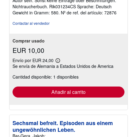
Autor sein. Sonst keine Einträge oder Beschriftungen.
Nichtraucherbuch. Rik031234CS Sprache: Deutsch
Gewicht in Gramm: 580.
Nº de ref. del artículo: 72876
Contactar al vendedor
Comprar usado
EUR 10,00
Envío por EUR 24,00
Más
Se envía de Alemania a Estados Unidos de America
información
sobre
Cantidad disponible: 1 disponibles
las
tarifas
de
envío
Añadir al carrito
Sechsmal befreit. Episoden aus einem
ungewöhnlichen Leben.
Bar-Gera, Jakob: