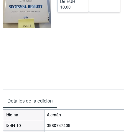
De
EUR
10,00
CERRAR
Detalles de la edición
Idioma
Alemán
ISBN 10
3980747409