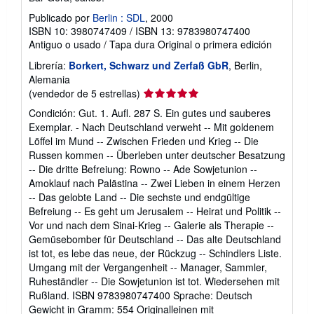
Publicado por
Berlin : SDL
, 2000
ISBN 10: 3980747409
/
ISBN 13: 9783980747400
Antiguo o usado
/
Tapa dura
Original o primera edición
Librería:
Borkert, Schwarz und Zerfaß GbR
, Berlin,
Alemania
Calificación
(vendedor de 5 estrellas)
del
Condición: Gut. 1. Aufl. 287 S. Ein gutes und sauberes
vendedor:
Exemplar. - Nach Deutschland verweht -- Mit goldenem
5
Löffel im Mund -- Zwischen Frieden und Krieg -- Die
de
Russen kommen -- Überleben unter deutscher Besatzung
5
-- Die dritte Befreiung: Rowno -- Ade Sowjetunion --
estrellas
Amoklauf nach Palästina -- Zwei Lieben in einem Herzen
-- Das gelobte Land -- Die sechste und endgültige
Befreiung -- Es geht um Jerusalem -- Heirat und Politik --
Vor und nach dem Sinai-Krieg -- Galerie als Therapie --
Gemüsebomber für Deutschland -- Das alte Deutschland
ist tot, es lebe das neue, der Rückzug -- Schindlers Liste.
Umgang mit der Vergangenheit -- Manager, Sammler,
Ruheständler -- Die Sowjetunion ist tot. Wiedersehen mit
Rußland. ISBN 9783980747400 Sprache: Deutsch
Gewicht in Gramm: 554 Originalleinen mit