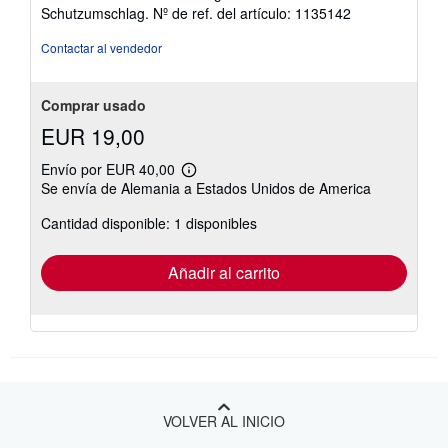
Schutzumschlag.
Nº de ref. del artículo: 1135142
Contactar al vendedor
Comprar usado
EUR 19,00
Envío por EUR 40,00
Más
Se envía de Alemania a Estados Unidos de America
información
sobre
Cantidad disponible: 1 disponibles
las
tarifas
de
envío
Añadir al carrito
VOLVER AL INICIO