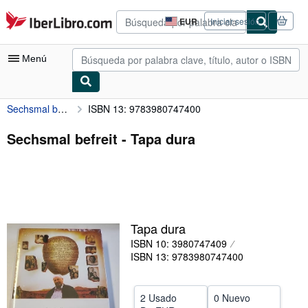
Pasar al contenido principal
IberLibro.com
EUR
Iniciar sesión
Preferencias
de
compra
Menú
del
sitio.
Sechsmal befreit
ISBN 13: 9783980747400
Mi cuenta
Consultar mis pedidos
Sechsmal befreit - Tapa dura
Búsqueda avanzada
Colecciones
Libros antiguos
Tapa dura
Arte y coleccionismo
ISBN 10: 3980747409
Vendedores
ISBN 13: 9783980747400
Comenzar a vender
2 Usado
0 Nuevo
Ayuda