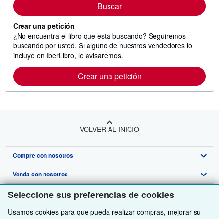
Buscar
Crear una petición
¿No encuentra el libro que está buscando? Seguiremos
buscando por usted. Si alguno de nuestros vendedores lo
incluye en IberLibro, le avisaremos.
Crear una petición
VOLVER AL INICIO
Compre con nosotros
Venda con nosotros
Búsqueda avanzada
Seleccione sus preferencias de cookies
Sobre nosotros
Colecciones
Comenzar a vender
Usamos cookies para que pueda realizar compras, mejorar su
Obtener Ayuda
Mi cuenta
Únase a nuestro programa de afiliados
Sobre IberLibro