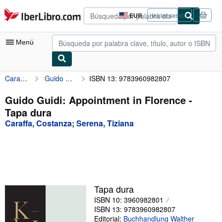
Pasar al contenido principal
IberLibro.com
EUR
Iniciar sesión
Preferencias
de
compra
Menú
del
sitio.
Caraffa, Costanza
Guido Guidi: Appointment in Florence
ISBN 13: 9783960982807
Mi cuenta
Consultar mis pedidos
Guido Guidi: Appointment in Florence -
Tapa dura
Búsqueda avanzada
Caraffa, Costanza
;
Serena, Tiziana
Colecciones
Libros antiguos
Arte y coleccionismo
Vendedores
Tapa dura
ISBN 10: 3960982801
Comenzar a vender
ISBN 13: 9783960982807
Ayuda
Editorial:
Buchhandlung Walther