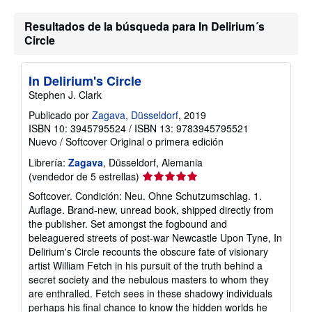
Resultados de la búsqueda para In Delirium´s
Circle
In Delirium's Circle
Stephen J. Clark
Publicado por
Zagava, Düsseldorf
, 2019
ISBN 10: 3945795524
/
ISBN 13: 9783945795521
Nuevo
/
Softcover
Original o primera edición
Librería:
Zagava
, Düsseldorf, Alemania
Calificación
(vendedor de 5 estrellas)
del
Softcover. Condición: Neu. Ohne Schutzumschlag. 1.
vendedor:
Auflage. Brand-new, unread book, shipped directly from
5
the publisher. Set amongst the fogbound and
de
beleaguered streets of post-war Newcastle Upon Tyne, In
5
Delirium's Circle recounts the obscure fate of visionary
estrellas
artist William Fetch in his pursuit of the truth behind a
secret society and the nebulous masters to whom they
are enthralled. Fetch sees in these shadowy individuals
perhaps his final chance to know the hidden worlds he