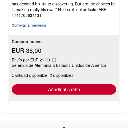
has devoted his life to discovering. But are the choices he
is making really his own?
Nº de ref. del artículo: ABE-
1741705634131
Contactar al vendedor
Comprar nuevo
EUR 36,00
Envío por EUR 21,00
Más
Se envía de Alemania a Estados Unidos de America
información
sobre
Cantidad disponible: 2 disponibles
las
tarifas
de
envío
Añadir al carrito