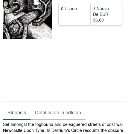
CERRAR
0 Usado
1 Nuevo
De
EUR
36,00
Sinopsis
Detalles de la edición
Sinopsis
Set amongst the fogbound and beleaguered streets of post-war
Newcastle Upon Tyne, In Delirium's Circle recounts the obscure