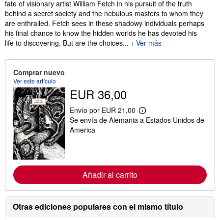
fate of visionary artist William Fetch in his pursuit of the truth
behind a secret society and the nebulous masters to whom they
are enthralled. Fetch sees in these shadowy individuals perhaps
his final chance to know the hidden worlds he has devoted his
life to discovering. But are the choices...
Ver más
Comprar nuevo
Ver este artículo
EUR 36,00
Envío por EUR 21,00
M
Se envía de Alemania a Estados Unidos de
á
s
America
i
n
f
o
r
m
Añadir al carrito
a
c
i
ó
Otras ediciones populares con el mismo título
n
s