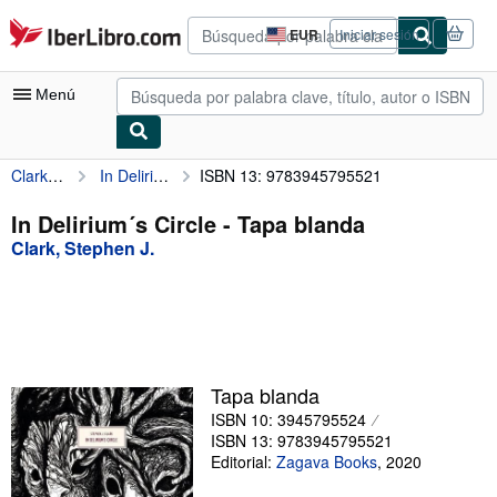
Pasar al contenido principal
IberLibro.com
EUR
Iniciar sesión
Preferencias
de
compra
Menú
del
sitio.
Clark, Stephen J.
In Delirium´s Circle
ISBN 13: 9783945795521
Mi cuenta
Consultar mis pedidos
In Delirium´s Circle - Tapa blanda
Clark, Stephen J.
Búsqueda avanzada
Colecciones
Libros antiguos
Arte y coleccionismo
Tapa blanda
Vendedores
ISBN 10: 3945795524
ISBN 13: 9783945795521
Comenzar a vender
Editorial:
Zagava Books
,
2020
Ayuda