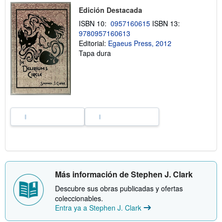
o
Edición Destacada
b
r
ISBN 10:
0957160615
ISBN 13:
e
9780957160613
l
a
Editorial:
Egaeus Press, 2012
s
Tapa dura
t
a
r
i
f
a
s
d
e
e
n
v
í
o
Más información de Stephen J. Clark
Descubre sus obras publicadas y ofertas
coleccionables.
Entra ya a Stephen J. Clark