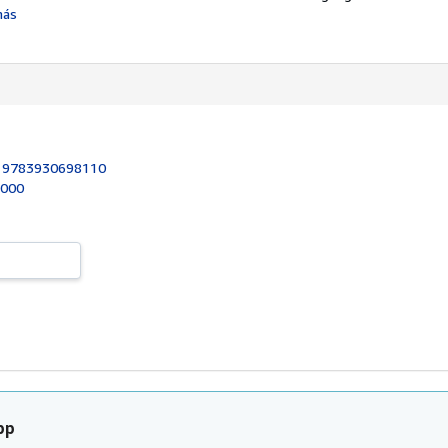
más
:
9783930698110
2000
pp