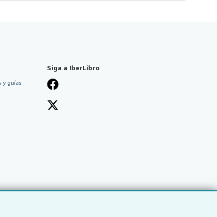
Siga a IberLibro
 y guías