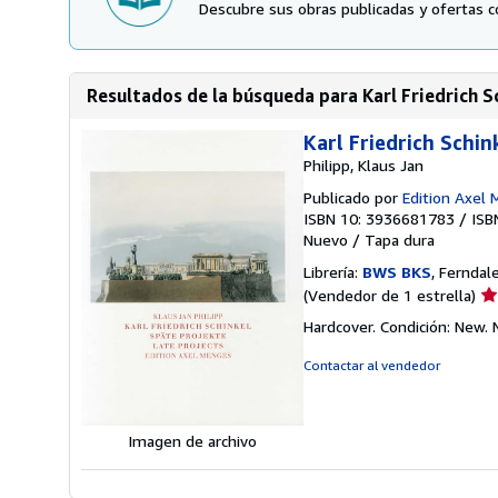
Descubre sus obras publicadas y ofertas c
Resultados de la búsqueda para Karl Friedrich Sc
Karl Friedrich Schin
Philipp, Klaus Jan
Publicado por
Edition Axel
ISBN 10: 3936681783
/
ISB
Nuevo
/
Tapa dura
Librería:
BWS BKS
, Ferndal
Ca
(Vendedor de 1 estrella)
de
Hardcover. Condición: New.
ve
1
Contactar al vendedor
de
5
es
Imagen de archivo