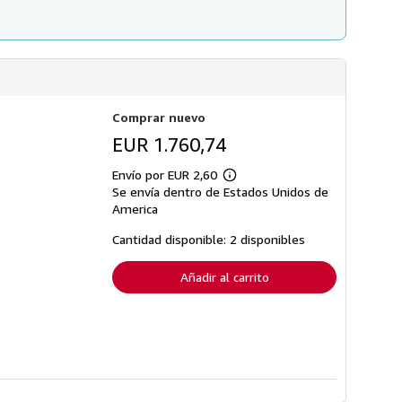
Comprar nuevo
EUR 1.760,74
Envío por EUR 2,60
Más
Se envía dentro de Estados Unidos de
información
sobre
America
las
tarifas
Cantidad disponible: 2 disponibles
de
envío
Añadir al carrito