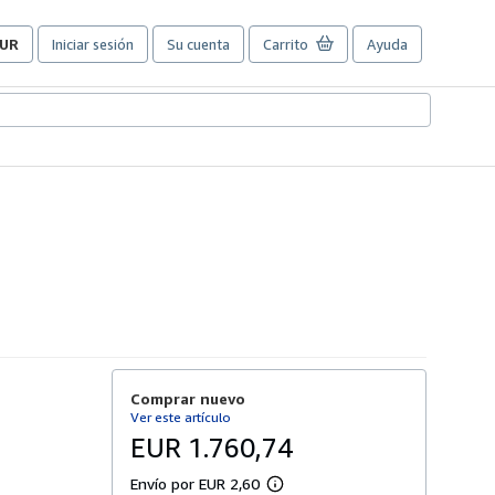
UR
Iniciar sesión
Su cuenta
Carrito
Ayuda
referencias
e
ompra
el
itio.
Comprar nuevo
Ver este artículo
EUR 1.760,74
Envío por EUR 2,60
M