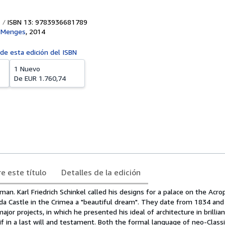
ISBN 13: 9783936681789
l Menges
,
2014
 de esta edición del ISBN
1 Nuevo
De
EUR 1.760,74
e este título
Detalles de la edición
an. Karl Friedrich Schinkel called his designs for a palace on the Acrop
da Castle in the Crimea a "beautiful dream". They date from 1834 an
ajor projects, in which he presented his ideal of architecture in brillia
if in a last will and testament. Both the formal language of neo-Classi