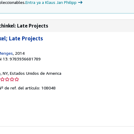
oleccionables.
Entra ya a Klaus Jan Philipp
hinkel: Late Projects
kel; Late Projects
 Menges
, 2014
N 13: 9783936681789
e, NY, Estados Unidos de America
lificación
l
Nº de ref. del artículo: 108048
ndedor:
trellas