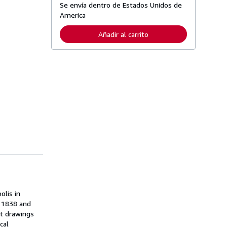
Se envía dentro de Estados Unidos de
á
s
America
i
n
Añadir al carrito
f
o
r
m
a
c
i
ó
n
s
o
b
r
e
l
a
s
t
a
r
i
olis in
f
d 1838 and
a
s
nt drawings
d
cal
e