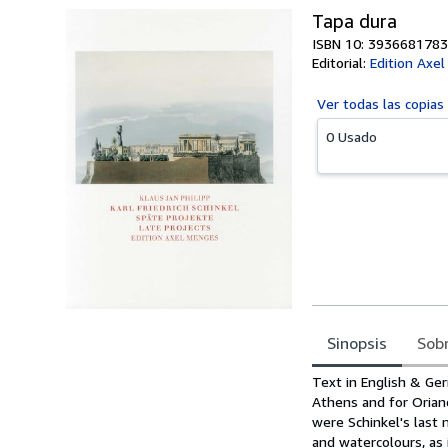
Tapa dura
ISBN 10: 3936681783
Editorial:
Edition Axe
Ver todas las
copias
0 Usado
Sinopsis
Sobr
Sinopsis
Text in English & Germ
Athens and for Orian
were Schinkel's last m
and watercolours, as 