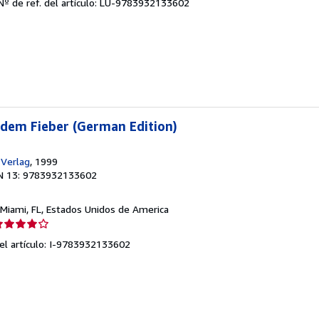
Nº de ref. del artículo: LU-9783932133602
endedor:
e
strellas
 dem Fieber (German Edition)
-Verlag
, 1999
N 13: 9783932133602
 Miami, FL, Estados Unidos de America
lificación
el
del artículo: I-9783932133602
endedor:
e
strellas