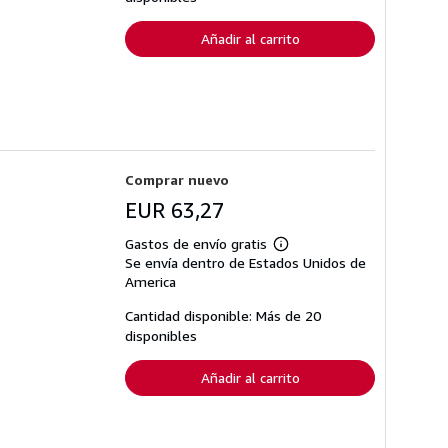
envío
Añadir al carrito
Comprar nuevo
EUR 63,27
Gastos de envío gratis
Más
Se envía dentro de Estados Unidos de
información
sobre
America
las
tarifas
Cantidad disponible: Más de 20
de
disponibles
envío
Añadir al carrito