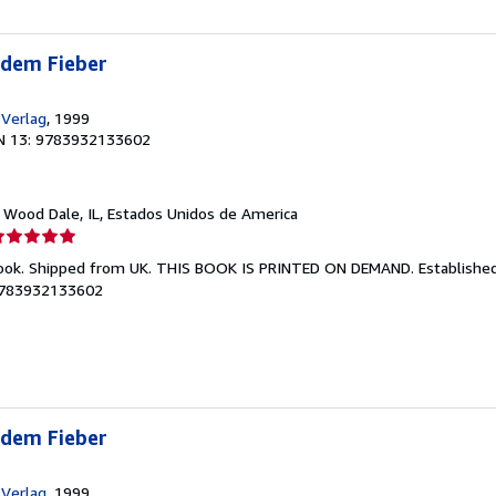
 dem Fieber
-Verlag
, 1999
N 13: 9783932133602
, Wood Dale, IL, Estados Unidos de America
lificación
el
Book. Shipped from UK. THIS BOOK IS PRINTED ON DEMAND. Established 
endedor:
0-9783932133602
e
strellas
 dem Fieber
-Verlag
, 1999