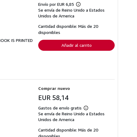
Envío por EUR 6,85
Más
Se envía de Reino Unido a Estados
información
sobre
Unidos de America
las
tarifas
Cantidad disponible: Más de 20
de
disponibles
envío
 BOOK IS PRINTED
Añadir al carrito
Comprar nuevo
EUR 58,14
Gastos de envío gratis
Más
Se envía de Reino Unido a Estados
información
sobre
Unidos de America
las
tarifas
Cantidad disponible: Más de 20
de
disponibles