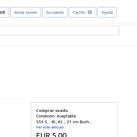
UR
Iniciar sesión
Su cuenta
Carrito
Ayuda
referencias
e
ompra
el
itio.
Comprar usado
Condición: Aceptable
555 S. : Ill., Kt. ; 21 cm Buch...
Ver este artículo
EUR 5,00