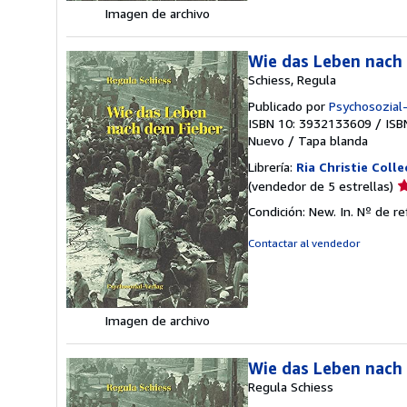
Imagen de archivo
Wie das Leben nach
Schiess, Regula
Publicado por
Psychosozial
ISBN 10: 3932133609
/
ISB
Nuevo
/
Tapa blanda
Librería:
Ria Christie Colle
Ca
(vendedor de 5 estrellas)
d
Condición: New. In.
Nº de re
v
5
Contactar al vendedor
d
5
e
Imagen de archivo
Wie das Leben nach
Regula Schiess