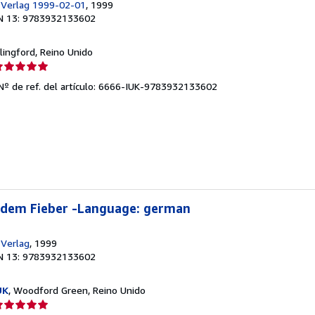
-Verlag 1999-02-01
, 1999
N 13: 9783932133602
llingford, Reino Unido
lificación
el
Nº de ref. del artículo: 6666-IUK-9783932133602
endedor:
e
strellas
 dem Fieber -Language: german
-Verlag
, 1999
N 13: 9783932133602
UK
, Woodford Green, Reino Unido
lificación