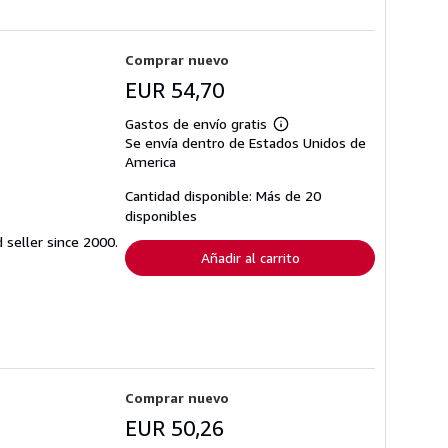
Comprar nuevo
EUR 54,70
Gastos de envío gratis
Más
Se envía dentro de Estados Unidos de
información
sobre
America
las
tarifas
Cantidad disponible: Más de 20
de
disponibles
envío
seller since 2000.
Añadir al carrito
Comprar nuevo
EUR 50,26