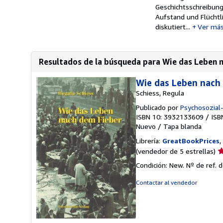
Geschichtsschreibung
Aufstand und Flüchtl
diskutiert...
Ver má
Resultados de la búsqueda para Wie das Leben 
Wie das Leben nach
Schiess, Regula
Publicado por
Psychosozial
ISBN 10: 3932133609
/
ISB
Nuevo
/
Tapa blanda
Librería:
GreatBookPrices
,
Ca
(vendedor de 5 estrellas)
d
Condición: New.
Nº de ref. 
v
5
Contactar al vendedor
d
5
e