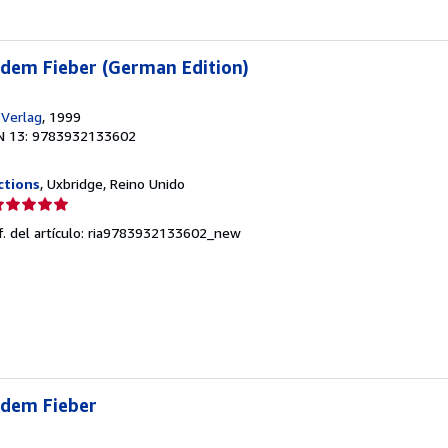
 dem Fieber (German Edition)
-Verlag
, 1999
N 13: 9783932133602
ctions
, Uxbridge, Reino Unido
lificación
el
f. del artículo: ria9783932133602_new
endedor:
e
strellas
 dem Fieber