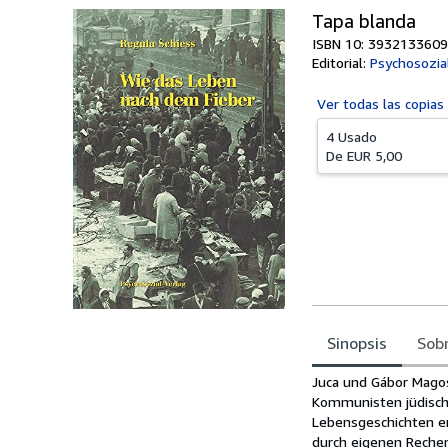
Tapa blanda
ISBN 10: 3932133609
Editorial:
Psychosozia
Ver todas las
copias
4 Usado
De
EUR 5,00
Sinopsis
Sobr
Sinopsis
Juca und Gábor Magos
Kommunisten jüdische
Lebensgeschichten er
durch eigenen Recher