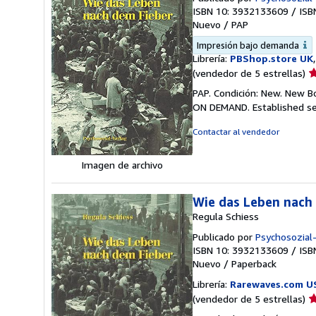
ISBN 10: 3932133609
/
ISB
Nuevo
/
PAP
Impresión bajo demanda
Librería:
PBShop.store UK
Ca
(vendedor de 5 estrellas)
d
PAP. Condición: New. New B
v
ON DEMAND. Established se
5
d
Contactar al vendedor
5
e
Imagen de archivo
Wie das Leben nach
Regula Schiess
Publicado por
Psychosozial
ISBN 10: 3932133609
/
ISB
Nuevo
/
Paperback
Librería:
Rarewaves.com U
Ca
(vendedor de 5 estrellas)
d