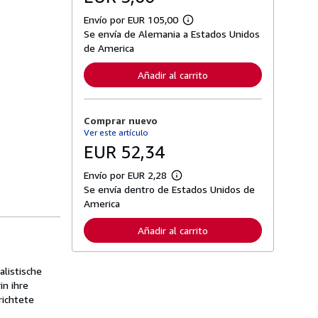
Envío por EUR 105,00
M
Se envía de Alemania a Estados Unidos
á
s
de America
i
n
Añadir al carrito
f
o
r
m
Comprar nuevo
a
c
Ver este artículo
i
EUR 52,34
ó
n
s
Envío por EUR 2,28
M
o
Se envía dentro de Estados Unidos de
á
b
s
America
r
i
e
n
l
Añadir al carrito
f
a
o
s
r
t
m
a
listische
a
r
in ihre
c
i
i
richtete
f
ó
a