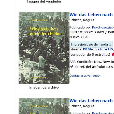
Imagen del vendedor
Wie das Leben nach
Schiess, Regula
Publicado por
Psychosozial
ISBN 10: 3932133609
/
ISB
Nuevo
/
PAP
Impresión bajo demanda
Librería:
PBShop.store US
Ca
(vendedor de 5 estrellas)
d
PAP. Condición: New. New 
v
Nº de ref. del artículo: L
5
d
Contactar al vendedor
5
e
Imagen de archivo
Wie das Leben nach
Schiess, Regula
Publicado por
Psychosozial