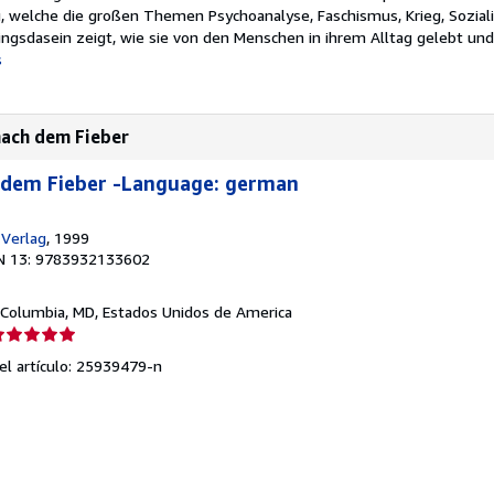
, welche die großen Themen Psychoanalyse, Faschismus, Krieg, Sozial
ingsdasein zeigt, wie sie von den Menschen in ihrem Alltag gelebt und
s
nach dem Fieber
 dem Fieber -Language: german
-Verlag
, 1999
N 13: 9783932133602
 Columbia, MD, Estados Unidos de America
lificación
el
del artículo: 25939479-n
endedor:
e
strellas