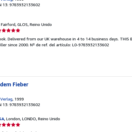
N 13: 9783932133602
, Fairford, GLOS, Reino Unido
lificación
el
ook. Delivered from our UK warehouse in 4 to 14 business days. THIS
endedor:
ller since 2000.
Nº de ref. del artículo: L0-9783932133602
e
strellas
 dem Fieber
-Verlag
, 1999
N 13: 9783932133602
SA
, London, LONDO, Reino Unido
lificación
el