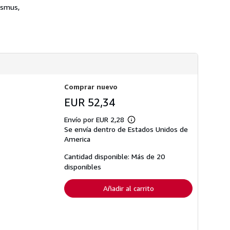
n
s
ismus,
s
d
o
e
b
e
r
n
e
v
l
í
a
o
s
t
a
r
Comprar nuevo
i
EUR 52,34
f
a
s
Envío por EUR 2,28
Más
d
Se envía dentro de Estados Unidos de
información
e
sobre
America
e
las
n
tarifas
v
Cantidad disponible: Más de 20
de
í
disponibles
envío
o
Añadir al carrito