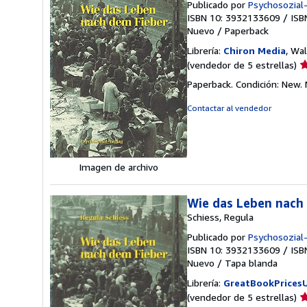
Publicado por
Psychosozial
ISBN 10: 3932133609
/
ISB
Nuevo
/
Paperback
Librería:
Chiron Media
, Wa
Ca
(vendedor de 5 estrellas)
d
Paperback. Condición: New.
v
5
Contactar al vendedor
d
5
e
Imagen de archivo
Wie das Leben nach
Schiess, Regula
Publicado por
Psychosozial
ISBN 10: 3932133609
/
ISB
Nuevo
/
Tapa blanda
Librería:
GreatBookPrices
Ca
(vendedor de 5 estrellas)