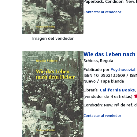
Paperback. Condición: New.
v
5
Contactar al vendedor
d
5
e
Imagen del vendedor
Wie das Leben nach
Schiess, Regula
Publicado por
Psychosozial
ISBN 10: 3932133609
/
ISB
Nuevo
/
Tapa blanda
Librería:
California Books
,
Ca
(vendedor de 4 estrellas)
d
Condición: New.
Nº de ref. 
v
4
Contactar al vendedor
d
5
e