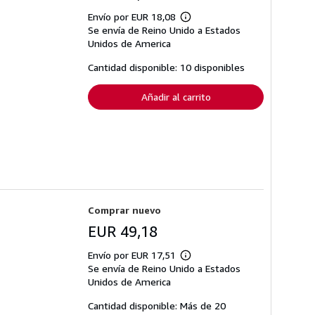
Envío por EUR 18,08
Más
Se envía de Reino Unido a Estados
información
sobre
Unidos de America
las
tarifas
Cantidad disponible: 10 disponibles
de
envío
Añadir al carrito
Comprar nuevo
EUR 49,18
Envío por EUR 17,51
Más
Se envía de Reino Unido a Estados
información
sobre
Unidos de America
las
tarifas
Cantidad disponible: Más de 20
de