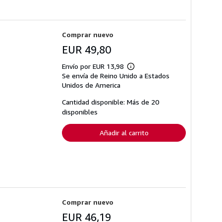
Comprar nuevo
EUR 49,80
Envío por EUR 13,98
Más
Se envía de Reino Unido a Estados
información
sobre
Unidos de America
las
tarifas
Cantidad disponible: Más de 20
de
disponibles
envío
Añadir al carrito
Comprar nuevo
EUR 46,19