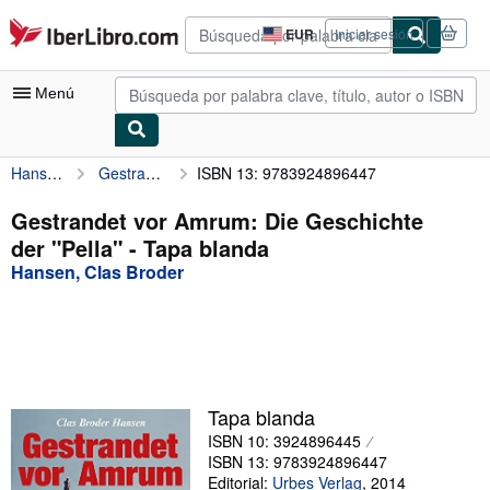
Pasar al contenido principal
IberLibro.com
EUR
Iniciar sesión
Preferencias
de
compra
Menú
del
sitio.
Hansen, Clas Broder
Gestrandet vor Amrum: Die Geschichte der "Pella"
ISBN 13: 9783924896447
Mi cuenta
Consultar mis pedidos
Gestrandet vor Amrum: Die Geschichte
der "Pella" - Tapa blanda
Búsqueda avanzada
Hansen, Clas Broder
Colecciones
Libros antiguos
Arte y coleccionismo
Vendedores
Tapa blanda
ISBN 10: 3924896445
Comenzar a vender
ISBN 13: 9783924896447
Ayuda
Editorial:
Urbes Verlag
,
2014