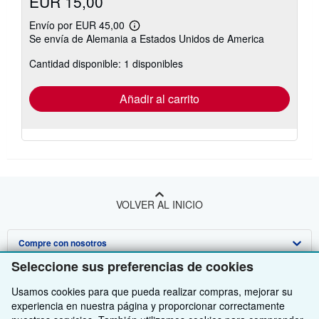
EUR 15,00
Envío por EUR 45,00
Más
Se envía de Alemania a Estados Unidos de America
información
sobre
Cantidad disponible: 1 disponibles
las
tarifas
de
envío
Añadir al carrito
VOLVER AL INICIO
Compre con nosotros
Seleccione sus preferencias de cookies
Venda con nosotros
Búsqueda avanzada
Usamos cookies para que pueda realizar compras, mejorar su
Sobre nosotros
Colecciones
Comenzar a vender
experiencia en nuestra página y proporcionar correctamente