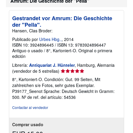
Amrum: Die Geschichte der "Pella"
r
i
f
a
Gestrandet vor Amrum: Die Geschichte
s
der "Pella".
d
e
Hansen, Clas Broder:
e
n
Publicado por
Urbes Hbg.,
, 2014
v
ISBN 10: 3924896445
/
ISBN 13: 9783924896447
í
Antiguo o usado
/
8°, Kartoniert-O.
Original o primera
o
edición
Librería:
Antiquariat J. Hünteler
, Hamburg, Alemania
Calificación
(vendedor de 5 estrellas)
del
8°, Kartoniert-O. Condición: Gut. 99 Seiten, Mit
vendedor:
zahlreichen s/e Fotos, sehr gutes Exemplar.
5
P39177_Seenot Sprache: Deutsch Gewicht in Gramm:
de
500.
Nº de ref. del artículo: 54536
5
estrellas
Contactar al vendedor
Comprar usado