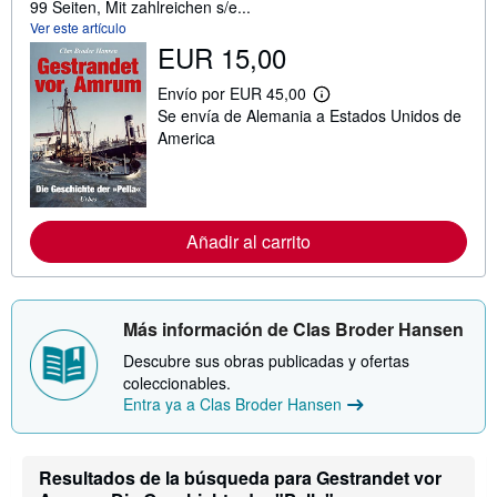
99 Seiten, Mit zahlreichen s/e...
Ver este artículo
EUR 15,00
Envío por EUR 45,00
M
Se envía de Alemania a Estados Unidos de
á
s
America
i
n
f
o
r
m
Añadir al carrito
a
c
i
ó
n
Más información de Clas Broder Hansen
s
o
Descubre sus obras publicadas y ofertas
b
coleccionables.
r
e
Entra ya a Clas Broder Hansen
l
a
s
t
Resultados de la búsqueda para Gestrandet vor
a