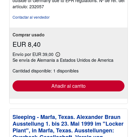
outside of Germany due to EPR regulations.
Nº de ref. del
estrellas
artículo: 232057
Contactar al vendedor
Comprar usado
EUR 8,40
Envío por EUR 39,00
Más
Se envía de Alemania a Estados Unidos de America
información
sobre
Cantidad disponible: 1 disponibles
las
tarifas
de
envío
Añadir al carrito
Sleeping - Marfa, Texas. Alexander Braun
Ausstellung 1. bis 23. Mai 1999 im "Locker
Plant", in Marfa, Texas. Ausstellungen:
Overbeck-Gesellschaft, Verein von