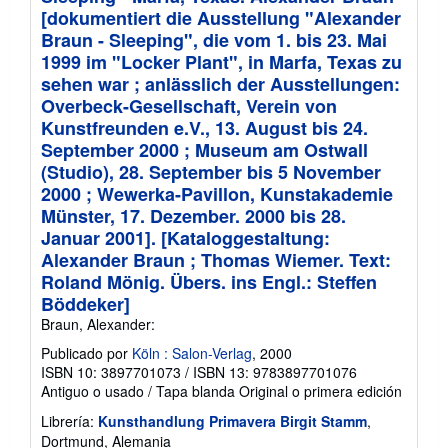
[dokumentiert die Ausstellung "Alexander
Braun - Sleeping", die vom 1. bis 23. Mai
1999 im "Locker Plant", in Marfa, Texas zu
sehen war ; anlässlich der Ausstellungen:
Overbeck-Gesellschaft, Verein von
Kunstfreunden e.V., 13. August bis 24.
September 2000 ; Museum am Ostwall
(Studio), 28. September bis 5 November
2000 ; Wewerka-Pavillon, Kunstakademie
Münster, 17. Dezember. 2000 bis 28.
Januar 2001]. [Kataloggestaltung:
Alexander Braun ; Thomas Wiemer. Text:
Roland Mönig. Übers. ins Engl.: Steffen
Böddeker]
Braun, Alexander:
Publicado por
Köln : Salon-Verlag
, 2000
ISBN 10: 3897701073
/
ISBN 13: 9783897701076
Antiguo o usado
/
Tapa blanda
Original o primera edición
Librería:
Kunsthandlung Primavera Birgit Stamm
,
Dortmund, Alemania