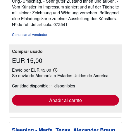
Orig.-Umschlag. - Sehr guter Zustand innen und außen. -
5
Vom Künstler im Impressum signiert und auf der Titelseite
de
mit kleiner Zeichnung und Widmung versehen. Beiliegend
5
eine Einladungskarte zu einer Ausstellung des Künstlers.
estrellas
Nº de ref. del artículo: 072541
Contactar al vendedor
Comprar usado
EUR 15,00
Envío por EUR 45,00
Más
Se envía de Alemania a Estados Unidos de America
información
sobre
Cantidad disponible: 1 disponibles
las
tarifas
de
envío
Añadir al carrito
Sleeping - Marfa, Texas. Alexander Braun