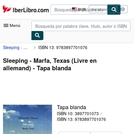
Pasar al contenido principal
IberLibro.com
EUR
Iniciar sesión
Preferencias
de
compra
Menú
del
sitio.
Sleeping - Marfa, Texas (Livre en allemand)
ISBN 13: 9783897701076
Mi cuenta
Consultar mis pedidos
Sleeping - Marfa, Texas (Livre en
allemand) - Tapa blanda
Búsqueda avanzada
Colecciones
Libros antiguos
Arte y coleccionismo
Tapa blanda
Vendedores
ISBN 10: 3897701073
ISBN 13: 9783897701076
Comenzar a vender
Ayuda