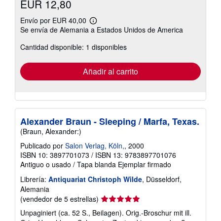
EUR 12,80
Envío por EUR 40,00
Más
Se envía de Alemania a Estados Unidos de America
información
sobre
Cantidad disponible: 1 disponibles
las
tarifas
de
envío
Añadir al carrito
Alexander Braun - Sleeping / Marfa, Texas.
(Braun, Alexander:)
Publicado por
Salon Verlag, Köln,
, 2000
ISBN 10: 3897701073
/
ISBN 13: 9783897701076
Antiguo o usado
/
Tapa blanda
Ejemplar firmado
Librería:
Antiquariat Christoph Wilde
, Düsseldorf,
Alemania
Calificación
(vendedor de 5 estrellas)
del
Unpaginiert (ca. 52 S., Beilagen). Orig.-Broschur mit ill.
vendedor: