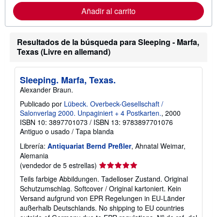
r
Añadir al carrito
m
a
c
i
Resultados de la búsqueda para Sleeping - Marfa,
ó
n
Texas (Livre en allemand)
s
o
b
Sleeping. Marfa, Texas.
r
e
Alexander Braun.
l
a
Publicado por
Lübeck. Overbeck-Gesellschaft /
s
Salonverlag 2000. Unpaginiert + 4 Postkarten.
, 2000
t
ISBN 10: 3897701073
/
ISBN 13: 9783897701076
a
r
Antiguo o usado
/
Tapa blanda
i
f
Librería:
Antiquariat Bernd Preßler
, Ahnatal Weimar,
a
Alemania
s
Calificación
(vendedor de 5 estrellas)
d
e
del
Teils farbige Abbildungen. Tadelloser Zustand. Original
e
vendedor:
n
Schutzumschlag. Softcover / Original kartoniert. Kein
5
v
Versand aufgrund von EPR Regelungen in EU-Länder
í
de
außerhalb Deutschlands. No shipping to EU countries
o
5