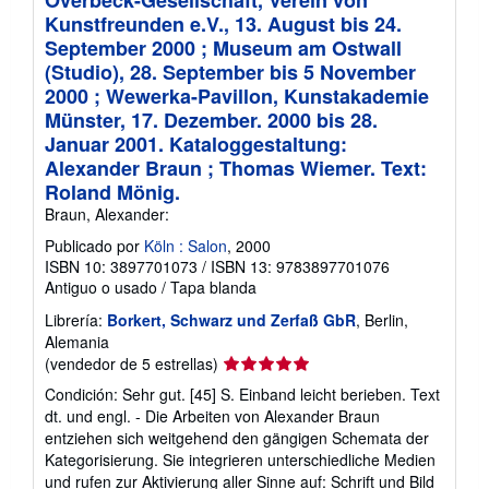
Kunstfreunden e.V., 13. August bis 24.
September 2000 ; Museum am Ostwall
(Studio), 28. September bis 5 November
2000 ; Wewerka-Pavillon, Kunstakademie
Münster, 17. Dezember. 2000 bis 28.
Januar 2001. Kataloggestaltung:
Alexander Braun ; Thomas Wiemer. Text:
Roland Mönig.
Braun, Alexander:
Publicado por
Köln : Salon
, 2000
ISBN 10: 3897701073
/
ISBN 13: 9783897701076
Antiguo o usado
/
Tapa blanda
Librería:
Borkert, Schwarz und Zerfaß GbR
, Berlin,
Alemania
Calificación
(vendedor de 5 estrellas)
del
Condición: Sehr gut. [45] S. Einband leicht berieben. Text
vendedor:
dt. und engl. - Die Arbeiten von Alexander Braun
5
entziehen sich weitgehend den gängigen Schemata der
de
Kategorisierung. Sie integrieren unterschiedliche Medien
5
und rufen zur Aktivierung aller Sinne auf: Schrift und Bild