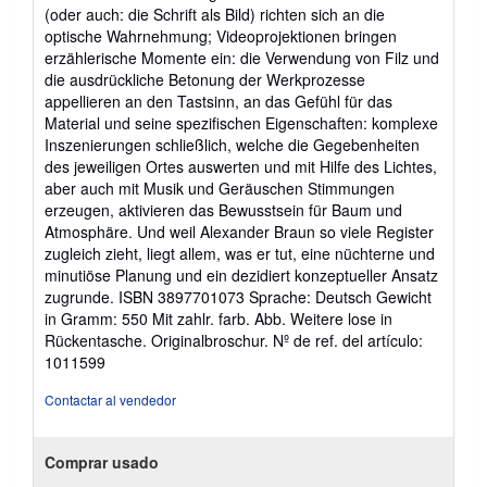
estrellas
(oder auch: die Schrift als Bild) richten sich an die
optische Wahrnehmung; Videoprojektionen bringen
erzählerische Momente ein: die Verwendung von Filz und
die ausdrückliche Betonung der Werkprozesse
appellieren an den Tastsinn, an das Gefühl für das
Material und seine spezifischen Eigenschaften: komplexe
Inszenierungen schließlich, welche die Gegebenheiten
des jeweiligen Ortes auswerten und mit Hilfe des Lichtes,
aber auch mit Musik und Geräuschen Stimmungen
erzeugen, aktivieren das Bewusstsein für Baum und
Atmosphäre. Und weil Alexander Braun so viele Register
zugleich zieht, liegt allem, was er tut, eine nüchterne und
minutiöse Planung und ein dezidiert konzeptueller Ansatz
zugrunde. ISBN 3897701073 Sprache: Deutsch Gewicht
in Gramm: 550 Mit zahlr. farb. Abb. Weitere lose in
Rückentasche. Originalbroschur.
Nº de ref. del artículo:
1011599
Contactar al vendedor
Comprar usado