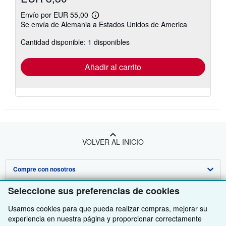
Envío por EUR 55,00
Más
Se envía de Alemania a Estados Unidos de America
información
sobre
Cantidad disponible: 1 disponibles
las
tarifas
de
envío
Añadir al carrito
VOLVER AL INICIO
Compre con nosotros
Venda con nosotros
Búsqueda avanzada
Seleccione sus preferencias de cookies
Sobre nosotros
Colecciones
Comenzar a vender
Usamos cookies para que pueda realizar compras, mejorar su
experiencia en nuestra página y proporcionar correctamente