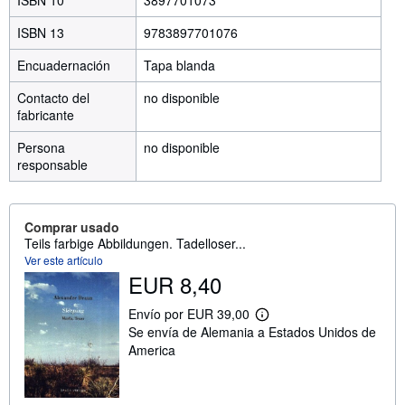
ISBN 13
9783897701076
Encuadernación
Tapa blanda
Contacto del
no disponible
fabricante
Persona
no disponible
responsable
Comprar usado
Teils farbige Abbildungen. Tadelloser...
Ver este artículo
EUR 8,40
Envío por EUR 39,00
M
Se envía de Alemania a Estados Unidos de
á
s
America
i
n
f
o