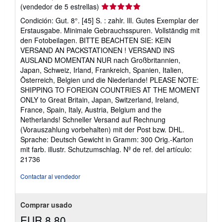
Calificación
(vendedor de 5 estrellas)
del
Condición: Gut. 8°. [45] S. : zahlr. Ill. Gutes Exemplar der
vendedor:
Erstausgabe. Minimale Gebrauchsspuren. Vollständig mit
5
den Fotobeilagen. BITTE BEACHTEN SIE: KEIN
de
VERSAND AN PACKSTATIONEN ! VERSAND INS
5
AUSLAND MOMENTAN NUR nach Großbritannien,
estrellas
Japan, Schweiz, Irland, Frankreich, Spanien, Italien,
Österreich, Belgien und die Niederlande! PLEASE NOTE:
SHIPPING TO FOREIGN COUNTRIES AT THE MOMENT
ONLY to Great Britain, Japan, Switzerland, Ireland,
France, Spain, Italy, Austria, Belgium and the
Netherlands! Schneller Versand auf Rechnung
(Vorauszahlung vorbehalten) mit der Post bzw. DHL.
Sprache: Deutsch Gewicht in Gramm: 300 Orig.-Karton
mit farb. illustr. Schutzumschlag.
Nº de ref. del artículo:
21736
Contactar al vendedor
Comprar usado
EUR 8,80