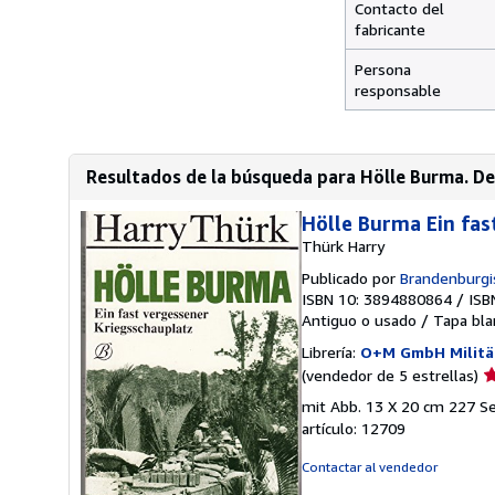
Contacto del
fabricante
Persona
responsable
Resultados de la búsqueda para Hölle Burma. D
Hölle Burma Ein fas
Thürk Harry
Publicado por
Brandenburgis
ISBN 10: 3894880864
/
ISB
Antiguo o usado
/
Tapa bla
Librería:
O+M GmbH Militär
Ca
(vendedor de 5 estrellas)
d
mit Abb. 13 X 20 cm 227 Se
v
artículo: 12709
5
d
Contactar al vendedor
5