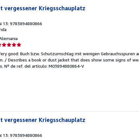
st vergessener Kriegsschauplatz
N 13: 9783894880866
nda
, Alemania
lificación
el
/Very good: Buch bzw. Schutzumschlag mit wenigen Gebrauchsspuren a
endedor:
. / Describes a book or dust jacket that does show some signs of wea
es.
Nº de ref. del artículo: M03894880864-V
e
strellas
st vergessener Kriegsschauplatz
N 13: 9783894880866