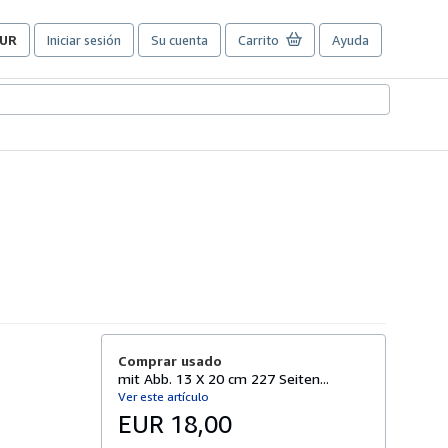
UR
Iniciar sesión
Su cuenta
Carrito
Ayuda
referencias
e
ompra
el
itio.
Comprar usado
mit Abb. 13 X 20 cm 227 Seiten...
Ver este artículo
EUR 18,00