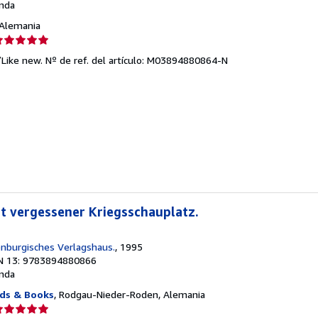
nda
, Alemania
lificación
el
/Like new.
Nº de ref. del artículo: M03894880864-N
endedor:
e
strellas
st vergessener Kriegsschauplatz.
enburgisches Verlagshaus.
, 1995
N 13: 9783894880866
nda
ds & Books
, Rodgau-Nieder-Roden, Alemania
lificación