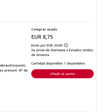
Comprar usado
EUR 8,75
Envío por EUR 20,00
Más
Se envía de Alemania a Estados Unidos
información
sobre
de America
las
tarifas
Cantidad disponible: 1 disponibles
Gebrauchsspuren,
de
envío
ges present.
Nº de
Añadir al carrito