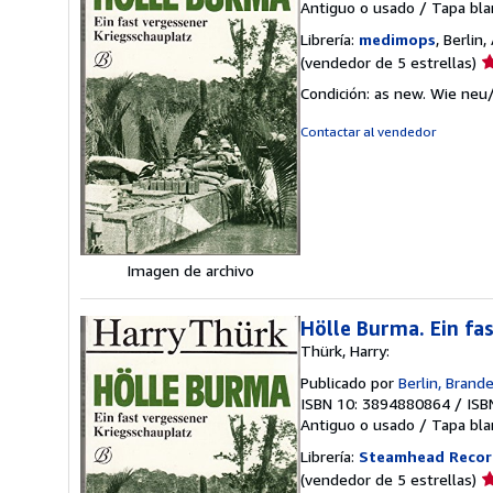
Antiguo o usado
/
Tapa bla
Librería:
medimops
, Berlin
Ca
(vendedor de 5 estrellas)
d
Condición: as new. Wie neu
v
5
Contactar al vendedor
d
5
e
Imagen de archivo
Hölle Burma. Ein fa
Thürk, Harry:
Publicado por
Berlin, Brand
ISBN 10: 3894880864
/
ISB
Antiguo o usado
/
Tapa bla
Librería:
Steamhead Recor
Ca
(vendedor de 5 estrellas)