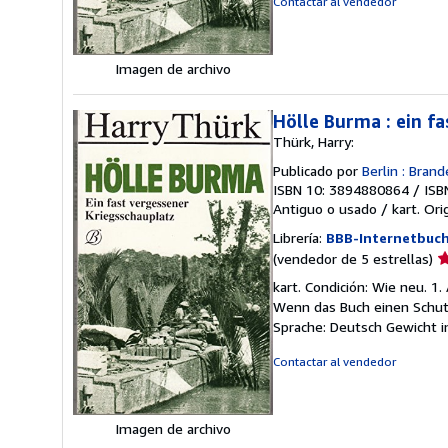
Contactar al vendedor
e
Imagen de archivo
Hölle Burma : ein f
Thürk, Harry:
Publicado por
Berlin : Bran
ISBN 10: 3894880864
/
ISB
Antiguo o usado
/
kart.
Ori
Librería:
BBB-Internetbuch
Ca
(vendedor de 5 estrellas)
d
kart. Condición: Wie neu. 1
v
Wenn das Buch einen Schut
5
Sprache: Deutsch Gewicht 
d
5
Contactar al vendedor
e
Imagen de archivo