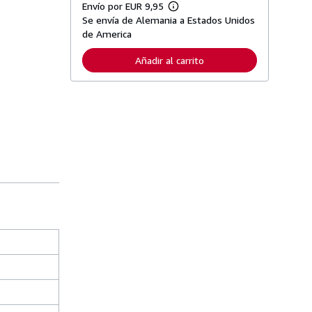
Envío por EUR 9,95
M
Se envía de Alemania a Estados Unidos
á
s
de America
i
n
Añadir al carrito
f
o
r
m
a
c
i
ó
n
s
o
b
r
e
l
a
s
t
a
r
i
f
a
s