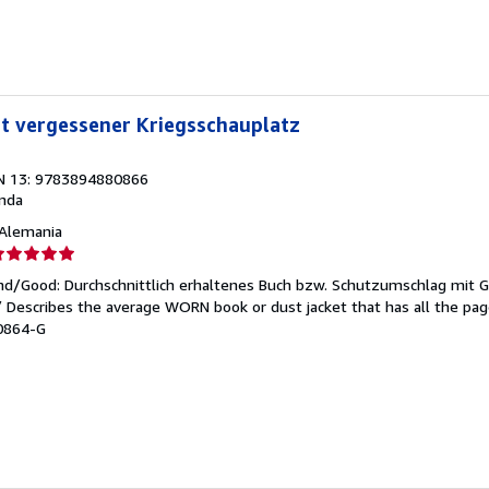
strellas
st vergessener Kriegsschauplatz
N 13: 9783894880866
nda
, Alemania
lificación
el
end/Good: Durchschnittlich erhaltenes Buch bzw. Schutzumschlag mit 
endedor:
 / Describes the average WORN book or dust jacket that has all the pa
80864-G
e
strellas