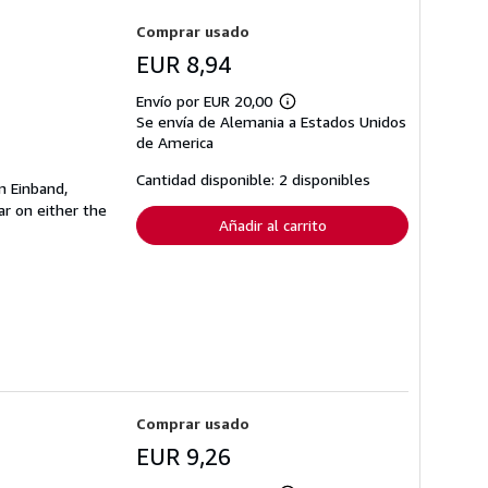
Comprar usado
EUR 8,94
Envío por EUR 20,00
Más
Se envía de Alemania a Estados Unidos
información
sobre
de America
las
tarifas
Cantidad disponible: 2 disponibles
n Einband,
de
envío
r on either the
Añadir al carrito
Comprar usado
EUR 9,26