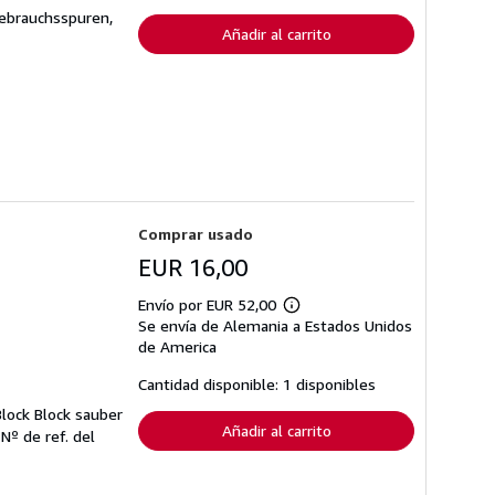
envío
Gebrauchsspuren,
Añadir al carrito
Comprar usado
EUR 16,00
Envío por EUR 52,00
Más
Se envía de Alemania a Estados Unidos
información
sobre
de America
las
tarifas
Cantidad disponible: 1 disponibles
de
envío
lock Block sauber
Añadir al carrito
.
Nº de ref. del