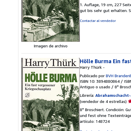
d
1. Auflage, 19 cm, 227 Sei
v
gut bis sehr gut erhalten. 
5
d
Contactar al vendedor
5
e
Imagen de archivo
Hölle Burma Ein fas
Harry Thürk -
Publicado por
BVH Brandenb
ISBN 10: 3894880864
/
ISB
Antiguo o usado
/
8° Brosc
Librería:
Abrahamschacht-
Ca
(vendedor de 4 estrellas)
d
8° Broschiert. Condición:
v
und fest ohne Texteinträg
4
artículo: 148724
d
5