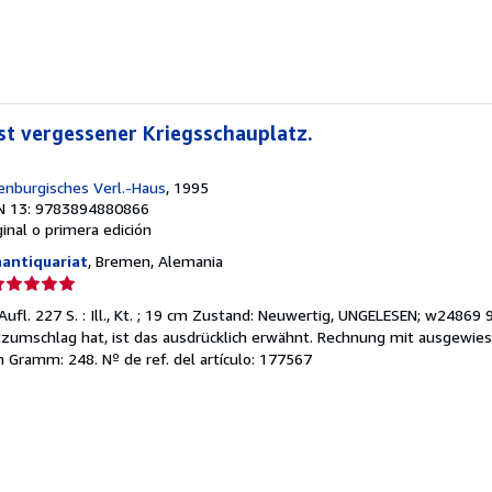
strellas
ast vergessener Kriegsschauplatz.
denburgisches Verl.-Haus
, 1995
N 13: 9783894880866
ginal o primera edición
antiquariat
, Bremen, Alemania
lificación
el
. Aufl. 227 S. : Ill., Kt. ; 19 cm Zustand: Neuwertig, UNGELESEN; w248
endedor:
zumschlag hat, ist das ausdrücklich erwähnt. Rechnung mit ausgewie
in Gramm: 248.
Nº de ref. del artículo: 177567
e
strellas