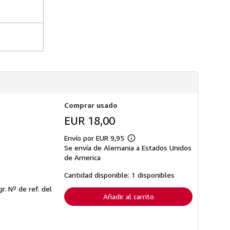
d
e
e
n
v
í
o
Comprar usado
EUR 18,00
Envío por EUR 9,95
Más
Se envía de Alemania a Estados Unidos
información
sobre
de America
las
tarifas
Cantidad disponible: 1 disponibles
de
envío
gr.
Nº de ref. del
Añadir al carrito