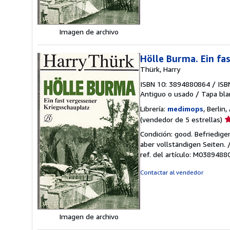
e
Imagen de archivo
Hölle Burma. Ein fa
Thürk, Harry
ISBN 10: 3894880864
/
ISB
Antiguo o usado
/
Tapa bla
Librería:
medimops
, Berlin
Ca
(vendedor de 5 estrellas)
d
Condición: good. Befriedig
v
aber vollständigen Seiten.
5
ref. del artículo: M038948
d
5
Contactar al vendedor
e
Imagen de archivo