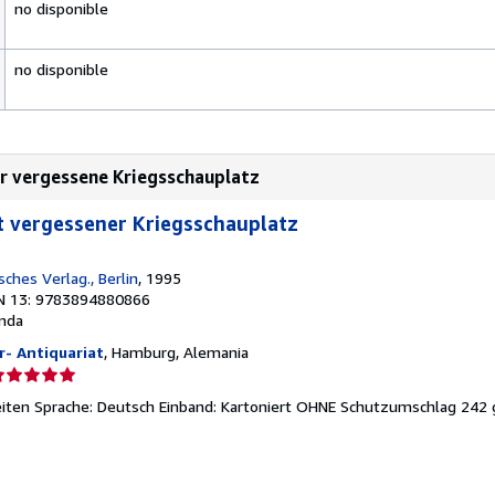
no disponible
no disponible
er vergessene Kriegsschauplatz
t vergessener Kriegsschauplatz
ches Verlag., Berlin
, 1995
N 13: 9783894880866
nda
- Antiquariat
, Hamburg, Alemania
lificación
el
iten Sprache: Deutsch Einband: Kartoniert OHNE Schutzumschlag 242 
endedor:
e