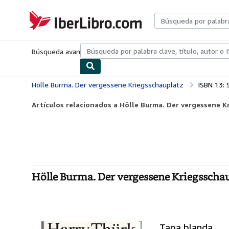
Pasar al contenido principal
IberLibro.com
Búsqueda avanzada
Colecciones
Libros antiguos
Arte y colecc
Hölle Burma. Der vergessene Kriegsschauplatz
ISBN 13:
Artículos relacionados a Hölle Burma. Der vergessene K
Hölle Burma. Der vergessene Kriegsschau
Tapa blanda