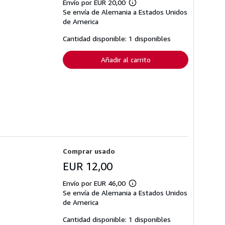
Envío por EUR 20,00
Más
Se envía de Alemania a Estados Unidos
información
sobre
de America
las
tarifas
Cantidad disponible: 1 disponibles
de
envío
Añadir al carrito
Comprar usado
EUR 12,00
Envío por EUR 46,00
Más
Se envía de Alemania a Estados Unidos
información
sobre
de America
las
tarifas
Cantidad disponible: 1 disponibles
de