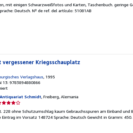
el
ten, mit einigen Schwarzweißfotos und Karten, Taschenbuch. geringe 
endedor:
Sprache: Deutsch.
Nº de ref. del artículo: 51081AB
e
strellas
t vergessener Kriegsschauplatz
urgisches Verlagshaus
, 1995
N 13: 9783894880866
hiert
Antiquariat Schmidt
, Freiberg, Alemania
lificación
el
 Gut. 228 ohne Schutzumschlag kaum Gebrauchsspuren am Einband und B
endedor:
e Eintrag im Vorsatz 148724 Sprache: Deutsch Gewicht in Gramm: 450
e