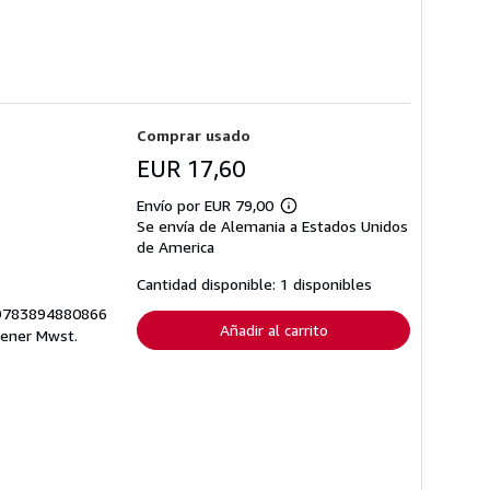
Comprar usado
EUR 17,60
Envío por EUR 79,00
Más
Se envía de Alemania a Estados Unidos
información
sobre
de America
las
tarifas
Cantidad disponible: 1 disponibles
de
envío
69 9783894880866
Añadir al carrito
sener Mwst.