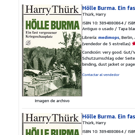
Hölle Burma. Ein fa
Thürk, Harry
ISBN 10: 3894880864
/
ISB
Antiguo o usado
/
Tapa bla
Librería:
medimops
, Berlin
Ca
(vendedor de 5 estrellas)
d
Condición: very good. Gut
v
Schutzumschlag oder Seiten
5
binding, dust jacket or pag
d
5
Contactar al vendedor
e
Imagen de archivo
Hölle Burma. Ein fa
Thürk, Harry
ISBN 10: 3894880864
/
ISB